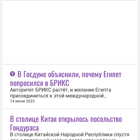
прокуратуры страны. «В ходе операцим Nutos
прокуратура ликвидировала три преступные
организации, занимающиеся торговлей
наркотиками...
В Госдуме объяснили, почему Египет
попросился в БРИКС
Авторитет БРИКС растёт, и желание Египта
присоединиться к этой международной
организации означает, что она состоялась и
14 июня 2023
превращается в реальный перспективный
инструмент мировой политики. Об этом
В столице Китая открылось посольство
корреспонденту ИА Регнум 14 июня заявил
Гондураса
зампред комитета Госдумы по международным
делам Дмитрий Новиков...
В столице Китайской Народной Республики спустя