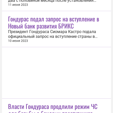
два с половиной месяца после установления
дипломатических отношений между Китаем и
11 июня 2023
Гондурасом открылось посольство
центральноамериканской республики. Об этом в
Гондурас подал запрос на вступление в
воскресенье, 11 июня, сообщило Центральное
Новый банк развития БРИКС
телевидение Китая. По информации источника, в...
Президент Гондураса Сиомара Кастро подала
официальный запрос на вступление страны в
Новый банк развития БРИКС. Об этом сообщает
10 июня 2023
пресс-служба правительства страны. Отмечается,
что президент Гондураса встретилась в Шанхае с
главой Нового банка развития БРИКС Дилмой
Руссефф, которая официально...
Власти Гондураса продлили режим ЧС