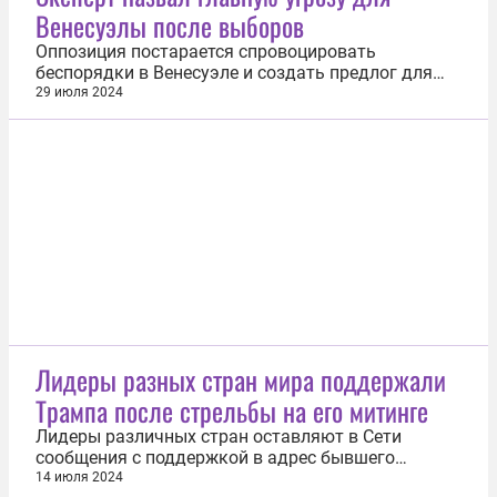
Венесуэлы после выборов
Отмечается, что в городе Агуадилье в...
Оппозиция постарается спровоцировать
беспорядки в Венесуэле и создать предлог для
продления мер экономического принуждения
29 июля 2024
против этой страны. Такое мнение 29 июля
корреспонденту ИА Регнум высказал заведующий
отделом научной информации Института
Латинской Америки РАН Александр Харламенко...
Лидеры разных стран мира поддержали
Трампа после стрельбы на его митинге
Лидеры различных стран оставляют в Сети
сообщения с поддержкой в адрес бывшего
президента США Дональда Трампа, который
14 июля 2024