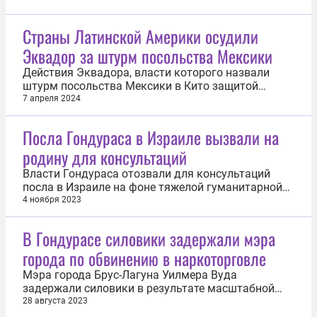
Страны Латинской Америки осудили
Эквадор за штурм посольства Мексики
Действия Эквадора, власти которого назвали
штурм посольства Мексики в Кито защитой
собственного суверенитета, осудили Аргентина,
7 апреля 2024
Боливия, Бразилия и другие страны Латинской
Америки и Карибского бассейна, как и
Посла Гондураса в Израиле вызвали на
Организация американских государств. Об этом 6
родину для консультаций
апреля заявили представители властей этих...
Власти Гондураса отозвали для консультаций
посла в Израиле на фоне тяжелой гуманитарной
ситуации в секторе Газа. Об этом 3 ноября
4 ноября 2023
сообщила The Jerusalem Post со ссылкой на
министерство иностранных дел
В Гондурасе силовики задержали мэра
латиноамериканской страны. «Учитывая тяжёлую
города по обвинению в наркоторговле
гуманитарную ситуацию, в которой находится...
Мэра города Брус-Лагуна Уилмера Вуда
задержали силовики в результате масштабной
операции против наркоторговли в Гондурасе. Об
28 августа 2023
этом 27 августа сообщает пресс-служба