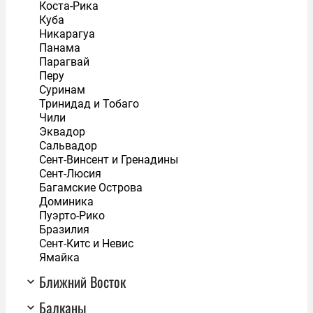
Коста-Рика
Куба
Никарагуа
Панама
Парагвай
Перу
Суринам
Тринидад и Тобаго
Чили
Эквадор
Сальвадор
Сент-Винсент и Гренадины
Сент-Люсия
Багамские Острова
Доминика
Пуэрто-Рико
Бразилия
Сент-Китс и Невис
Ямайка
Ближний Восток
Балканы