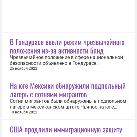
В Гондурасе ввели режим чрезвычайного
положения из-за активности банд
Чрезвычайное положение в сфере национальной
безопасности объявлено в Гондурасе
президентом страны Ксиомарой Кастро на фоне
25 ноября 2022
усиления активности со стороны преступных
группировок, сообщается на сайте главы
На юге Мексики обнаружили подпольный
государства. Одновременно с этим задействован
лагерь с сотнями мигрантов
план по борьбе с бандами. Такие решения были...
Сотни мигрантов были обнаружены в подпольном
лагере в мексиканском штате Чьяпас на юге
страны, сообщает на своем сайте Национальная
19 ноября 2022
гвардия Мексики. Объект находится в гористой
местности в муниципалитете Текпатан. Всего
США продлили иммиграционную защиту
было выявлено 368 мигрантов. В их число вошли
граждане Гватемалы (217)...