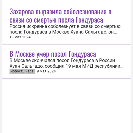
получил ранение в результате стрельбы на своём
митинге в штате Пенсильвании. Телеканал CNN
Захарова выразила соболезнования в
отмечает, что с обращением по этом поводу
связи со смертью посла Гондураса
выступили премьер-министр Израиля Биньямин...
Россия искренне соболезнует в связи со смертью
посла Гондураса в Москве Хуана Сальгадо, он
внёс большой вклад в развитие сотрудничества
19 мая 2024
двух стран. Об этом 19 мая заявила официальный
представитель Министерства иностранных дел
В Москве умер посол Гондураса
Мария Захарова. «Выражаем искренние
соболезнования в связи с кончиной...
В Москве скончался посол Гондураса в России
Хуан Сальгадо, сообщил 19 мая МИД республики
в социальной сети X. «МИД Гондураса глубоко
новость часа
19 мая 2024
сожалеет о смерти Хуана Рамона Эльвира
Сальгадо, посла Гондураса в России, и выражает
свои соболезнования и слова солидарности его
супруге, детям, другим членам семьи...