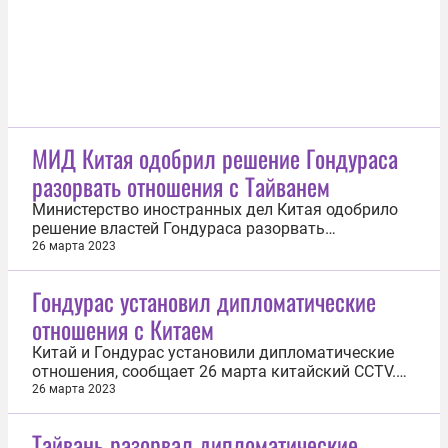
МИД Китая одобрил решение Гондураса
разорвать отношения с Тайванем
Министерство иностранных дел Китая одобрило
решение властей Гондураса разорвать
дипломатические отношения с Тайванем и пойти
26 марта 2023
на сближение с Китайской Народной Республикой.
«Правительство Гондураса решило
Гондурас установил дипломатические
присоединиться к 181 стране в мире, признать
отношения с Китаем
существование лишь одного Китая, разорвать
так...
Китай и Гондурас установили дипломатические
отношения, сообщает 26 марта китайский CCTV.
Главы внешнеполитических ведомств двух стран
26 марта 2023
Цинь Ган и Энрике Рейна в ходе переговоров в
Пекине подписали совместное коммюнике об
Тайвань разорвал дипломатические
установлении дипломатических отношений. В