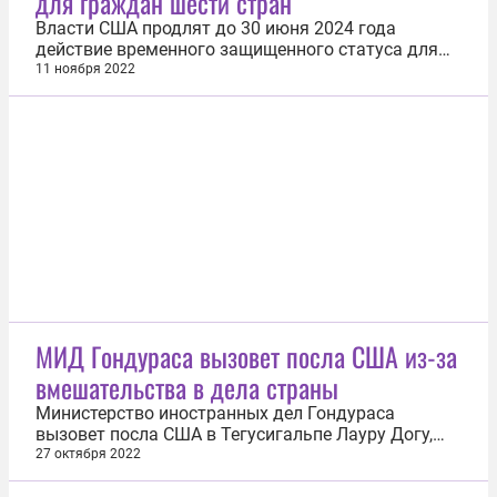
для граждан шести стран
Власти США продлят до 30 июня 2024 года
действие временного защищенного статуса для
граждан Сальвадора, Гондураса, Гаити,
11 ноября 2022
Никарагуа, Судана и Непала, сообщила в своем
микроблоге сальвадорский посол в Вашингтоне
Милена Майорга. Этот статус дает право
беженцам из указанных государств легально...
МИД Гондураса вызовет посла США из-за
вмешательства в дела страны
Министерство иностранных дел Гондураса
вызовет посла США в Тегусигальпе Лауру Догу,
чтобы выразить официальный протест на фоне
27 октября 2022
ряда ее заявлений, которые расцениваются как