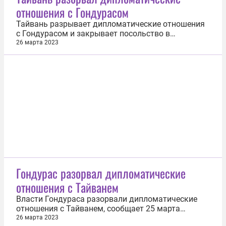
отношения с Гондурасом
документе указывается, что...
Тайвань разрывает дипломатические отношения
с Гондурасом и закрывает посольство в
Тегусигальпе, заявил тайваньский министр
26 марта 2023
иностранных дел Джозеф У на пресс-конференции
26 марта. Кроме того, по словам главы
ведомства, остров решил прекратить полностью
двустороннее сотрудничество с этой...
Гондурас разорвал дипломатические
отношения с Тайванем
Власти Гондураса разорвали дипломатические
отношения с Тайванем, сообщает 25 марта
информационное агентство Reuters. Разрыв
26 марта 2023