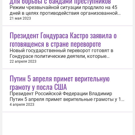
для борьбы с бандами преступников
Режим чрезвычайной ситуации продлило на 45
дней в целях противодействия организованной
преступности правительство Гондураса. Об этом
21 мая 2023
20 мая сказано в сообщении на сайте
министерства безопасности страны.
Президент Гондураса Кастро заявила о
«Правительство Гондураса в лице Совета
готовящемся в стране перевороте
министров во главе с президентом Сиомарой
Кастро...
Новый государственный переворот готовят в
Гондурасе политические деятели, которые
остались безнаказанными после переворота 2009
22 апреля 2023
года в стране. Такое заявление сделала президент
страны Сиомара Кастро, супруга свергнутого
Путин 5 апреля примет верительную
лидера Мануэля Селайи, на пресс-конференции
грамоту у посла США
после своей речи в честь 92-й...
Президент Российской Федерации Владимир
Путин 5 апреля примет верительные грамоты у 17
прибывших послов иностранных государств, в
4 апреля 2023
том числе США, сообщает пресс-служба Кремля.
«Церемония традиционно пройдет в
Александровском зале Большого Кремлевского
дворца», — говорится в сообщении. Глава...