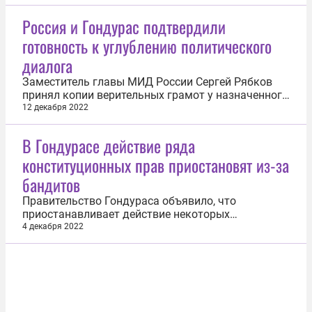
отношений был абсолютно прогнозируемым, так
как президент Гондураса Сиомара Кастро в
Россия и Гондурас подтвердили
середине марта заявила о намерении установить
готовность к углублению политического
дипломатические отношения с Китаем, а...
диалога
Заместитель главы МИД России Сергей Рябков
принял копии верительных грамот у назначенного
посла Республики Гондурас в Москве Хуана
12 декабря 2022
Рамона Альвира Сальгадо, сообщает 12 декабря
внешнеполитическое ведомство России. По
В Гондурасе действие ряда
данным МИД России, стороны подтвердили
конституционных прав приостановят из-за
готовность двух стран к углублению...
бандитов
Правительство Гондураса объявило, что
приостанавливает действие некоторых
конституционных прав в двух крупных
4 декабря 2022
гондурасских городах — Сан-Педро-Сула и
Тегусигальпа (столица страны), которые
находятся под контролем преступных
группировок, говорится в заявлении секретариата
безопасности республики...