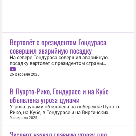
Вертолёт с президентом Гондураса
совершил аварийную посадку
На севере Гондураса совершил аварийную
посадку вертолёт с президентом страны
Сиомарой Кастро. Инцидент произошёл из-за
погодных условий, сообщило 25 февраля издание
26 февраля 2025
El Heraldo. По предварительным данным, 65-
летняя Кастро направлялась из Сан-Педро-Сулы в
В Пуэрто-Рико, Гондурасе и на Кубе
столицу. Однако в районе Эль-Балин её...
объявлена угроза цунами
Угроза цунами объявлена на побережье Пуэрто-
Рико, на Кубе, в Гондурасе и на Виргинских
островах после мощного землетрясения
9 февраля 2025
магнитудой 7,6 в Карибском море. Об этом 8
февраля сообщает Daily Mail со ссылкой на Центр
Эксперт назвал главную угрозу для
предупреждения о цунами США ( NOAA ).