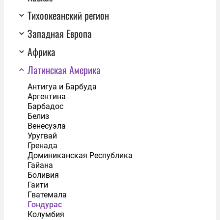
Тихоокеанский регион
Западная Европа
Африка
Латинская Америка
Антигуа и Барбуда
Аргентина
Барбадос
Белиз
Венесуэла
Уругвай
Гренада
Доминиканская Республика
Гайана
Боливия
Гаити
Гватемала
Гондурас
Колумбия