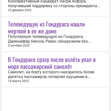
Консервативный кандидат Насри Асфура,
получивший поддержку со стороны президента
США Дональда Трампа, победил на президентских
25 декабря 2025
выборах в Гондурасе. Как сообщает 25 декабря
Reuters, результаты были оглашены через три
Телеведущую из Гондураса нашли
недели после завершения выборов. По данным
мертвой в ее же доме
Национального избирательного совета...
Популярную телеведущую из Гондураса
Дженнифер Николь Ривас обнаружили без
сознания в ее доме, где она вскоре скончалась.
5 октября 2025
Об этом сообщило 5 октября британское издание
The Mirror. По предварительной информации,
В Гондурасе сразу после взлёта упал в
причиной смерти 21-летней журналистки стал
море пассажирский самолёт
внезапный эпилептический приступ, после...
Самолет, на борту которого находилось более
десятка пассажиров, потерпел крушение в
Гондурасе. Об этом 17 марта сообщает издание Еl
18 марта 2025
Нeraldo. Самолет модели Jetstream 32,
принадлежащий авиакомпании LANHSA, упал в
море сразу после взлёта из аэропорта Хуана
Мануэля Гальвеса на острове Роатан...