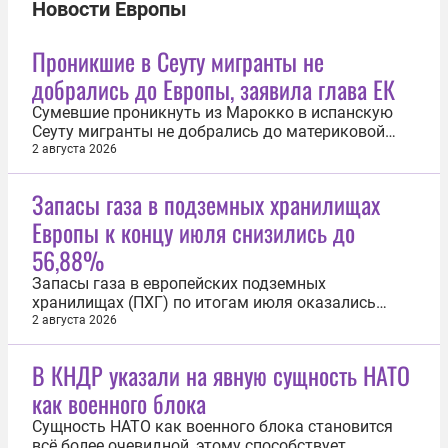
Новости Европы
Проникшие в Сеуту мигранты не
добрались до Европы, заявила глава ЕК
Сумевшие проникнуть из Марокко в испанскую
Сеуту мигранты не добрались до материковой
части Испании или других стран Евросоюза. Об
2 августа 2026
этом заявила глава Еврокомиссии Урсула фон дер
Ляйен. «Хорошей новостью является то, что
Запасы газа в подземных хранилищах
подавляющее большинство тех, кто прибыл
Европы к концу июля снизились до
нелегально, вернулись в Марокко...
56,88%
Запасы газа в европейских подземных
хранилищах (ПХГ) по итогам июля оказались
близки к историческому минимуму. Об этом со
2 августа 2026
ссылкой на данные Gas Infrastructure Europe (GIE) 2
августа сообщил ТАСС. Причинами послужили
В КНДР указали на явную сущность НАТО
сильная жара и снижение поставок сжиженного
как военного блока
природного газа. Чистая разница между...
Сущность НАТО как военного блока становится
всё более очевидной, этому способствует