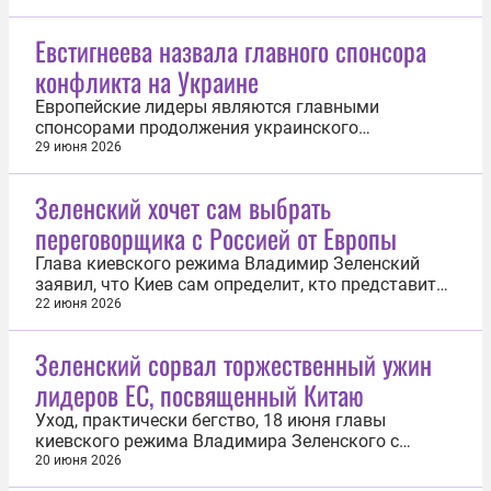
Евстигнеева назвала главного спонсора
конфликта на Украине
Европейские лидеры являются главными
спонсорами продолжения украинского
конфликта. С таким заявлением 29 июня
29 июня 2026
выступила исполняющая обязанности постпреда
РФ при ООН Анна Евстигнеева. «Все эти
Зеленский хочет сам выбрать
многомиллиардные вливания в боевые действия
переговорщика с Россией от Европы
на Украине окончательно разоблачают истинное
лицо Европы. Она...
Глава киевского режима Владимир Зеленский
заявил, что Киев сам определит, кто представит
Европу на возможных переговорах с Россией. Он
22 июня 2026
уточнил, что европейские лидеры могут
предложить «формат и несколько возможностей»
Зеленский сорвал торжественный ужин
для совместных переговоров. «Украина будет
лидеров ЕС, посвященный Китаю
определять, кто станет переговорщиком...
Уход, практически бегство, 18 июня главы
киевского режима Владимира Зеленского с
торжественного ужина лидеров стран Евросоюза
20 июня 2026
в честь Китая, вызвал разногласия и споры по