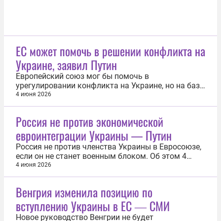
ЕС может помочь в решении конфликта на
Украине, заявил Путин
Европейский союз мог бы помочь в
урегулировании конфликта на Украине, но на базе
решений Анкориджа. Об этом в ходе встречи с
4 июня 2026
руководителями международных информагентств
в рамках Петербургского международного
Россия не против экономической
экономического форума заявил президент России
евроинтеграции Украины — Путин
Владимир Путин. «Я полагаю, что, да...
Россия не против членства Украины в Евросоюзе,
если он не станет военным блоком. Об этом 4
июня заявил президент РФ Владимир Путин на
4 июня 2026
встрече с руководителями международных
информагентств в рамках ПМЭФ. «Мне известно о
Венгрия изменила позицию по
предложениях канцлеров Федеративной
вступлению Украины в ЕС ― СМИ
Республики о том, что Украина должна стать...
Новое руководство Венгрии не будет