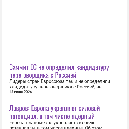
поводу украинского конфликта. Об этом 19 июня
сообщил портал Euractiv. В публикации
отмечается, что Зеленский ушел с ужина, чем...
Саммит ЕС не определил кандидатуру
переговорщика с Россией
Лидеры стран Евросоюза так и не определили
кандидатуру переговорщика с Россией, не
выработали параметры возможного диалога.
18 июня 2026
Участники саммита ЕС продублировали призыв к
немедленному перемирию без предварительных
Лавров: Европа укрепляет силовой
условий. Об этом говорится в пресс-релизе по
потенциал, в том числе ядерный
итогу встречи, посвященной Украине. Всего...
Европа планомерно укрепляет силовые
потенциалы, в том числе ядерные. Об этом