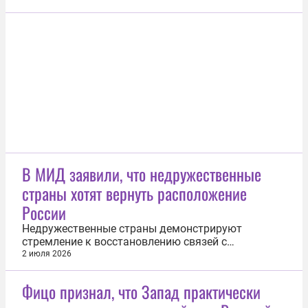
фигурантом по уголовному делу о мошенничестве
в особо крупном размере. Об этом 2 июля
сообщили «Известия». По версии следствия,
уроженец и житель Берлина был одним из...
В МИД заявили, что недружественные
страны хотят вернуть расположение
России
Недружественные страны демонстрируют
стремление к восстановлению связей с
Приморским краем. Об этом сказал и. о.
2 июля 2026
представителя МИД во Владивостоке Евгений
Волосастов. «Последний год мы видим
Фицо признал, что Запад практически
однозначное стремление ряда недружественных
государств к восстановлению хоть каких-то