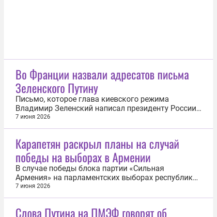
Во Франции назвали адресатов письма
Зеленского Путину
Письмо, которое глава киевского режима
Владимир Зеленский написал президенту России
Владимиру Путину, адресовано не столько
7 июня 2026
российскому лидеру, сколько Европе и украинцам.
Такое мнение высказал французский генерал
Карапетян раскрыл планы на случай
запаса Оливье Кемпф. «Здесь речь идет о трех
победы на выборах в Армении
адресатах: украинское общественное...
В случае победы блока партии «Сильная
Армения» на парламентских выборах республика
будет соблюдать баланс в отношениях между
7 июня 2026
Россией и западными странами. Об этом 7 июня
журналистам заявил лидер «Сильной Армении»
Слова Путина на ПМЭФ говорят об
Самвел Карапетян. «Понимаете, мы должны