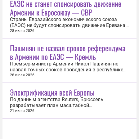
ЕАЭС не станет спонсировать движение
Армении к Евросоюзу — СВР
Страны Евразийского экономического союза
(ЕАЭС) не будут спонсировать движение Еревана
в направлении Евросоюза, Брюссель на это может
28 июля 2026
не надеяться. Об этом 28 июля заявили в пресс-
бюро Службы внешней разведки ( СВР ).
Пашинян не назвал сроков референдума
«Брюсселю не стоит рассчитывать, что страны
в Армении по ЕАЭС — Кремль
ЕАЭС не дадут утонуть ереванскому...
Премьер-министр Армении Никол Пашинян не
назвал точных сроков проведения в республике
референдума по вступлению в Евросоюз. Об этом
28 июля 2026
28 июля на брифинге сообщил пресс-секретарь
президента России Дмитрий Песков.
Электрификация всей Европы
Представитель Кремля добавил, что в ходе
телефонного разговора президента России...
По данным агентства Reuters, Брюссель
разрабатывает план масштабной
электрификации экономики стран Евросоюза.
21 июля 2026
Цель — удвоить долю электричества в общем
конечном потреблении энергии. Согласно
программе, она должна составить 46% к 2040
году против 23% сейчас, причем данная цифра