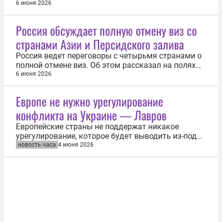
Североатлантического договора), если продолжат
6 июня 2026
провокации в отношении России. Об этом заявил
«РИА Новости» депутат Европарламента от
Россия обсуждает полную отмену виз со
Люксембурга Фернан Картайзер, участвующий в
странами Азии и Персидского залива
работе Петербургского международного...
Россия ведет переговоры с четырьмя странами о
полной отмене виз. Об этом рассказал на полях
Петербургского международного экономического
6 июня 2026
форума (ПМЭФ) вице-премьер РФ Дмитрий
Чернышенко. «Обсуждаем с партнерами
Европе не нужно урегулирование
возможность полной отмены виз с Малайзией,
конфликта на Украине — Лавров
Индонезией, Бахрейном и Кувейтом, а также для...
Европейские страны не поддержат никакое
урегулирование, которое будет выводить из-под
ее контроля нацистский режим Владимира
новость часа
4 июня 2026
Зеленского. Об этом заявил в интервью
«Известиям» министр иностранных дел РФ Сергей
Лавров. Глава МИД подчеркнул, что Европа не
станет поддерживать урегулирование, чтобы...