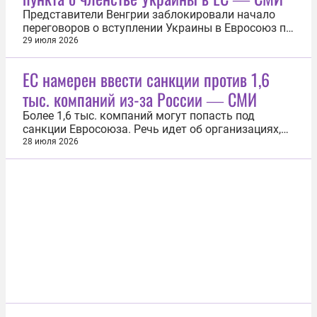
Представители Венгрии заблокировали начало
переговоров о вступлении Украины в Евросоюз по
двум новым пунктам. Об этом 29 июля со
29 июля 2026
ссылкой на источники сообщила газета Financial
Times ( FT ). По данным издания, на прошлой
ЕС намерен ввести санкции против 1,6
неделе Будапешт отложил открытие второго и
тыс. компаний из-за России ― СМИ
третьего кластеров из шести. В...
Более 1,6 тыс. компаний могут попасть под
санкции Евросоюза. Речь идет об организациях,
которые, как утверждает Брюссель, связаны с
28 июля 2026
Россией, сообщило 28 июля агентство Bloomberg
со ссылкой на источники, знакомые с
подготовкой рестрикций. И в случае одобрения
инициативы общее количество организаций...