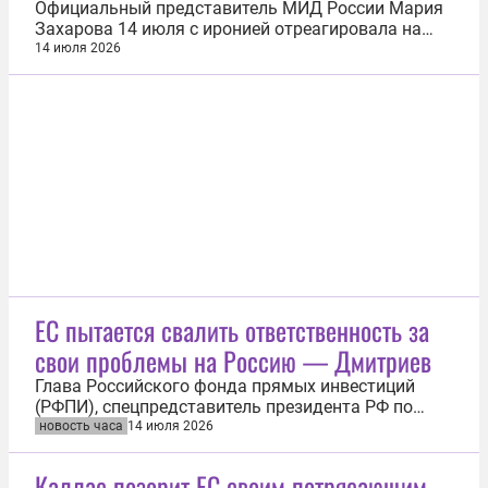
Официальный представитель МИД России Мария
Захарова 14 июля с иронией отреагировала на
заявление верховного представителя Евросоюза
14 июля 2026
по иностранным делам и политике безопасности
Каи Каллас о значении рыбы в геополитике. «Пока
Каллас разбиралась с геополитическим
значением рыбы, она протухла. И не...
ЕС пытается свалить ответственность за
свои проблемы на Россию — Дмитриев
Глава Российского фонда прямых инвестиций
(РФПИ), спецпредставитель президента РФ по
инвестиционно-экономическому сотрудничеству с
новость часа
14 июля 2026
зарубежными странами Кирилл Дмитриев заявил,
что конфронтация с Россией открывает
Каллас позорит ЕС своим потрясающим