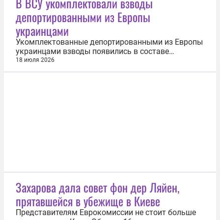
В ВСУ укомплектовали взводы
Кильского института мировой экономики (IfW). По
депортированными из Европы
итогам саммита НАТО в Анкаре участники в...
украинцами
Укомплектованные депортированными из Европы
украинцами взводы появились в составе
теробороны Вооруженных сил Украины на
18 июля 2026
сумском направлении. Об этом сообщили в
российских силовых структурах. По информации
источника, на допросах взятые в плен в районе
Рыжевки военные рассказали, что в странах...
Захарова дала совет фон дер Ляйен,
прятавшейся в убежище в Киеве
Представителям Еврокомиссии не стоит больше