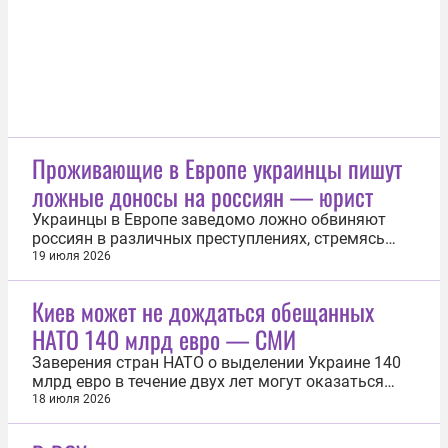
плюс-минус не...
Проживающие в Европе украинцы пишут
ложные доносы на россиян — юрист
Украинцы в Европе заведомо ложно обвиняют
россиян в различных преступлениях, стремясь
добавить им проблемы с законом. Об этом
19 июля 2026
рассказал португальский аналитик и юрист
Алешандри Геррейру. «Бывают ложные обвинения
Киев может не дождаться обещанных
и со стороны украинцев в разных странах
НАТО 140 млрд евро — СМИ
Евросоюза, в том числе в Португалии, чтобы...
Заверения стран НАТО о выделении Украине 140
млрд евро в течение двух лет могут оказаться
невыполнимыми. Такое предположение
18 июля 2026
высказали авторы швейцарской газеты Neue
Zürcher Zeitung (NZZ) со ссылкой на данные