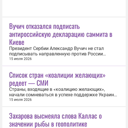
Вучич отказался подписать
антироссийскую декларацию саммита в
Киеве
Президент Сербии Александр Вучич не стал
подписывать направленную против России
итоговую декларацию прошедшего в Киеве
15 июля 2026
саммита Украины и стран Юго-Восточной Европы.
Об этом 15 июля сообщила газета Politika. По
Список стран «коалиции желающих»
данным издания, документ содержит призывы к
редеет — СМИ
ужесточению антироссийских санкций, а также...
Страны, входящие в «коалицию желающих»,
начали сомневаться в успехе поддержке Украины,
многие отказываются оказывать ей военную
15 июля 2026
помощь. Об этом написал немецкий журнал Der
Spiegel. «Многое из того, что происходит в Париже
Захарова высмеяла слова Каллас о
в эти дни, похоже, свидетельствует о том, что
значении рыбы в геополитике
партнеры по коалиции в первую...