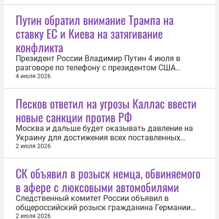
Путин обратил внимание Трампа на
ставку ЕС и Киева на затягивание
конфликта
Президент России Владимир Путин 4 июля в
разговоре по телефону с президентом США
Дональдом Трампом обратил внимание на
4 июля 2026
сделанную Евросоюзом и киевским режимом
ставку на затягивание и даже эскалацию
Песков ответил на угрозы Каллас ввести
конфликта. Об этом рассказал журналистам
новые санкции против РФ
помощник президента Юрий Ушаков. «Киев и его
европейские...
Москва и дальше будет оказывать давление на
Украину для достижения всех поставленных
целей. Об этом 2 июля на брифинге заявил пресс-
2 июля 2026
секретарь президента России Дмитрий Песков.
Так представитель Кремля прокомментировал
СК объявил в розыск немца, обвиняемого
слова главы внешнеполитической службы
в афере с люксовыми автомобилями
Евросоюза Каи Каллас о необходимости ввести...
Следственный комитет России объявил в
общероссийский розыск гражданина Германии
Илана Йозефа Медведева, который проходит
2 июля 2026