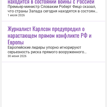
находится в состоянии войны с Россией
связей с Приморьем», —...
Премьер-министр Словакии Роберт Фицо сказал,
что страны Запада сегодня находятся в состоянии
войны с Россией. Его выступление опубликовано
1 июля 2026
на странице возглавляемой им партии
«Направление — социальная демократия» в
Журналист Карлсон предупредил о
Facebook (запрещен в РФ, принадлежит
нарастающем прямом конфликте РФ и
корпорации Meta, признанной в России...
Европы
Европейские лидеры упорно игнорируют
серьезность риска прямого вооруженного
конфликта с Россией. Об этом написал
30 июня 2026
американский журналист Такер Карлсон в
соцсети X. «Война на Украине вот-вот перерастет в
вооруженный конфликт в Европе, включая города,
куда вы отправляете своих детей на учебу. На...