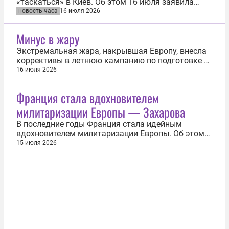
«таскаться» в Киев. Об этом 16 июля заявила
официальный представитель Министерства
новость часа
16 июля 2026
иностранных дел РФ Мария Захарова. Так
дипломат прокомментировала поведение главы
Минус в жару
ЕК Урсулы фон дер Ляйен во время воздушной
тревоги в ходе ее визита в столицу Украины...
Экстремальная жара, накрывшая Европу, внесла
коррективы в летнюю кампанию по подготовке к
отопительному сезону. Вместо планомерного
16 июля 2026
накопления резервов энергокомпании
вынуждены направлять ресурс на текущее
Франция стала вдохновителем
потребление. Темпы закачки природного газа в
милитаризации Европы — Захарова
подземные хранилища (ПХГ) опустились до...
В последние годы Франция стала идейным
вдохновителем милитаризации Европы. Об этом
15 июля на брифинге заявила официальный
15 июля 2026
представитель МИД России Мария Захарова. «В
последние годы ведь именно Франция — я имею в
виду не страна, а режим, который сейчас
заправляет в Елисейском дворце, — вот он стал...