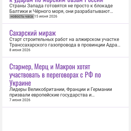
Страны Запада готовятся не просто к блокаде
Балтики и Чёрного моря, они разрабатывают
сценарии превентивных ударов по российским
новость часа
15 июня 2026
морским базам. Об этом заявил помощник
президента России, председатель Морской
Сахарский мираж
коллегии Николай Патрушев в интервью
«Российской газете». «В а жно обеспечить
Старт строительных работ на алжирском участке
своевременное...
Транссахарского газопровода в провинции Адрар
4 июня стал обнадеживающим сигналом для ЕС.
8 июня 2026
Проект, обсуждавшийся с 1970-х годов,
предполагает создание магистрали
Стармер, Мерц и Макрон хотят
протяженностью 4200 км для перекачки
участвовать в переговорах с РФ по
нигерийского газа через Нигер и Алжир в Южную
Европу...
Украине
Лидеры Великобритании, Франции и Германии
призвали европейские государства и
Соединенные Штаты активно участвовать в
7 июня 2026
переговорах с Россией по завершению
украинского конфликта. Об этом говорится в
совместном заявлении лидеров «евротройки» и
главы киевского режима Владимира Зеленского
по итогам...