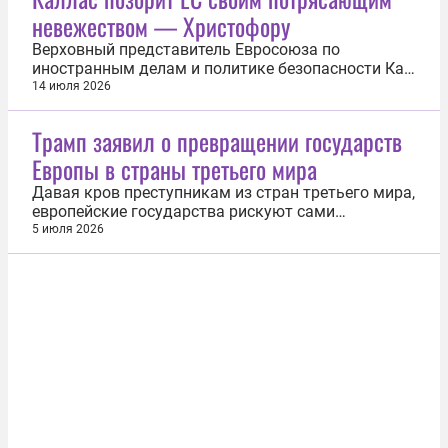
чиновникам в Евросоюзе и Британии
невежеством — Христофору
возможность переложить ответственность за
свои...
Верховный представитель Евросоюза по
иностранным делам и политике безопасности Кая
Каллас позорит себя и ЕС своими заявлениями о
14 июля 2026
незнании геополитического значения торговли с
Россией. Такое мнение в эфире YouTube-канала
Трамп заявил о превращении государств
высказал кипрский журналист Алекс Христофору.
Европы в страны третьего мира
«Это безумие, совершенное безумие...
Давая кров преступникам из стран третьего мира,
европейские государства рискуют сами
приблизиться к их уровню. Об этом 4 июля
5 июля 2026
сообщил президент США Дональд Трамп. «Европа
понимает, что, когда вы принимаете преступников
из стран третьего мира, вы сами становитесь
страной третьего мира», — написал...