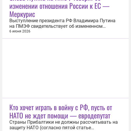
изменении отношения России к ЕС —
иметь со всеми хорошие отношения. И с
Америкой...
Меркурис
Выступление президента РФ Владимира Путина
на ПМЭФ свидетельствует об измененном
отношении России к Евросоюзу. Таким мнением
6 июня 2026
поделился британский военный аналитик
Александр Меркурис. Эксперт считает, что в своей
речи Путин отразил изменения, которые на
данный момент происходят в российской
политике...
Кто хочет играть в войну с РФ, пусть от
НАТО не ждет помощи — евродепутат
Страны Прибалтики не должны рассчитывать на
защиту НАТО (согласно пятой статье