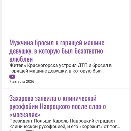
Мужчина бросил в горящей машине
девушку, в которую был безответно
влюблен
Житель Красногорска устроил ДТП и бросил в
горящей машине девушку, в которую был
безответно влюблен. Алексей повез коллегу
Ксению (все имена здесь и далее изменены)
7 августа 2026
кататься по ночному Подмосковью, попутно
пытаясь отговорить девушку от переезда к
Захарова заявила о клинической
молодому человеку в Германию. На резком
русофобии Навроцкого после слов о
повороте...
«москалях»
Президент Польши Кароль Навроцкий страдает
клинической русофобией, и его «корежит» от того,