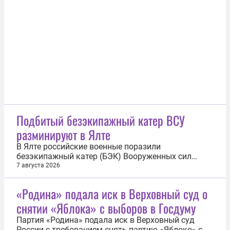
Об этом 7 августа сообщила руководитель
объединенной пресс-службы судов города Дарья
Лебедева. Она отметила, что...
Подбитый безэкипажный катер ВСУ
разминируют в Ялте
В Ялте российские военные поразили
безэкипажный катер (БЭК) Вооруженных сил
Украины (ВСУ), сейчас его разминируют. Об этом
7 августа 2026
сообщил 7 августа советник главы Крыма Олег
Крючков. «Проводится в Ялте операция по
«Родина» подала иск в Верховный суд о
разминированию безэкипажного катера. Просим
снятии «Яблока» с выборов в Госдуму
всех жителей и гостей города срочно покинуть...
Партия «Родина» подала иск в Верховный суд
России с требованием снять партию «Яблоко» с