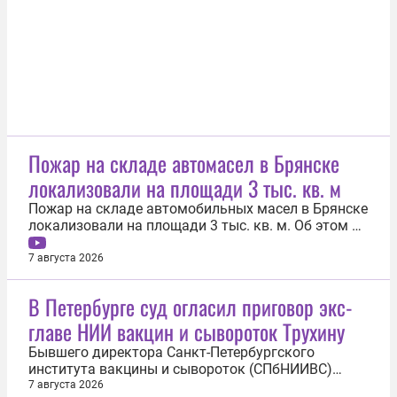
событие станет отправной точкой...
Пожар на складе автомасел в Брянске
локализовали на площади 3 тыс. кв. м
Пожар на складе автомобильных масел в Брянске
локализовали на площади 3 тыс. кв. м. Об этом 7
августа сообщили в пресс-службе МЧС России.
«Пожар локализован на площади 3 тыс. кв. м.», —
7 августа 2026
сообщили в ведомстве. Борьбу с огнем осложняет
высокая пожарная нагрузкой внутри склада, а
В Петербурге суд огласил приговор экс-
также удаленность...
главе НИИ вакцин и сывороток Трухину
Бывшего директора Санкт-Петербургского
института вакцины и сывороток (СПбНИИВС)
ФМБА России Виктора Трухина приговорили к
7 августа 2026