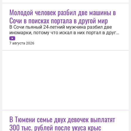
двум годам и четырем месяцам лишения свободы
по делу о злоупотреблении полномочиями. Такое
Молодой человек разбил две машины в
решение 7 августа принял Красносельский
Сочи в поисках портала в другой мир
районный суд города. Следствием установлено...
В Сочи пьяный 24-летний мужчина разбил две
иномарки, потому что искал в них портал в другой
мир. Об этом 7 августа сообщили в ГУ МВД по
Краснодарскому краю. Инцидент произошел на
7 августа 2026
Лысой горе. Молодой человек в состоянии
алкогольного опьянения решил, что
припаркованные во дворе Chevrolet и Honda...
В Тюмени семье двух девочек выплатят
300 тыс. рублей после укуса крыс