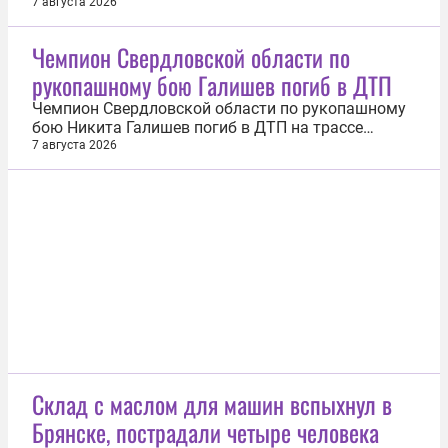
что его страна обязана СССР своим
7 августа 2026
существованием. Об этом 7 августа сообщила
официальный представитель МИД РФ Мария
Чемпион Свердловской области по
Захарова. «Знаете, как выглядит польский стыд?
рукопашному бою Галишев погиб в ДТП
Навроцкий вновь пошел вразнос, на очередном...
Чемпион Свердловской области по рукопашному
бою Никита Галишев погиб в ДТП на трассе
Екатеринбург — Тюмень. Информацию 7 августа
7 августа 2026
подтвердили в региональной федерации
рукопашного боя. Трагическая авария с участием
двух легковых машин произошла на 10-м км
трассы Екатеринбург — Тюмень в Заречном...
Склад с маслом для машин вспыхнул в
Брянске, пострадали четыре человека