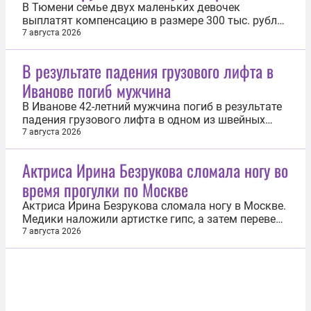
В Тюмени семье двух маленьких девочек
выплатят компенсацию в размере 300 тыс. рублей
после укуса крыс в квартире. Об этом 7 августа
7 августа 2026
сообщили в Объединенной пресс-службе судебной
системы Тюменской области. Грызуны 9 и 17
В результате падения грузового лифта в
декабря прошлого года покусали детей в
Иванове погиб мужчина
квартире дома на улице Олимпийской...
В Иванове 42-летний мужчина погиб в результате
падения грузового лифта в одном из швейных
цехов. Об этом 7 августа сообщила пресс-служба
7 августа 2026
прокуратуры Ивановской области. «6 августа
2026 года в одном из швейных цехов в районе ул.
Актриса Ирина Безрукова сломала ногу во
Громобоя произошло падение грузового лифта
время прогулки по Москве
около 3-го этажа. В кабине...
Актриса Ирина Безрукова сломала ногу в Москве.
Медики наложили артистке гипс, а затем перевели
на ортез. Об этом 7 августа сообщило издание
7 августа 2026
«СтарХит». Несчастный случай произошел с
Безруковой во время прогулки по Москве.
Актриса поскользнулась и неудачно подвернула
ногу. Врачи диагностировали...