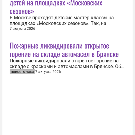
детей на площадках «Московских
обе организации нежелательными в стране.
«Перечень...
сезонов»
В Москве проходят детские мастер-классы на
площадках «Московских сезонов». Так, на
Митинской улице смастерят воздушных змеев,
7 августа 2026
сошьют чехлы для ракеток и спортивные сумки.
На Стартовой улице, Ореховом бульваре и улице
Пожарные ликвидировали открытое
Адмирала Руднева создадут чек-листы летних дел
горение на складе автомасел в Брянске
и распишут пляжные шоперы. Конец...
Пожарные ликвидировали открытое горение на
складе с красками и автомаслами в Брянске. Об
этом 7 августа сообщила пресс-служба
новость часа
7 августа 2026
регионального главка МЧС России. «Объявлена
ликвидация открытого горения. Идет разбор и
проливка конструкций», — указано в сообщении
ведомства в MAX. К тушению пожара было...