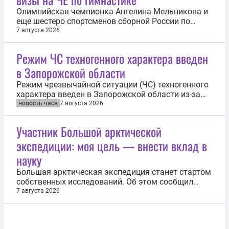
Олимпийская чемпионка Ангелина Мельникова и
еще шестеро спортсменов сборной России по
спортивной гимнастике не получили визы на
7 августа 2026
чемпионат Европы в Хорватии. Об этом 7 августа
сообщили в пресс-службе Федерации гимнастики
Режим ЧС техногенного характера введен
России. За два дня до запланированного вылета
в Запорожской области
на чемпионат Европы в Загреб...
Режим чрезвычайной ситуации (ЧС) техногенного
характера введен в Запорожской области из-за
масштабных отключений электроэнергии после
новость часа
7 августа 2026
атак Вооруженных сил Украины (ВСУ). Об этом 7
августа сообщил губернатор региона Евгений
Участник Большой арктической
Балицкий. «В связи с продолжительным
экспедиции: моя цель — внести вклад в
аварийным отключением энергоснабжения в...
науку
Большая арктическая экспедиция станет стартом
собственных исследований. Об этом сообщил
ученик столичной школы №1253, участник отряда
7 августа 2026
«Исследователи» Александр Киданюк. Он
отметил, что для него это не просто путешествие
— Александр Киданюк надеется, что для него это