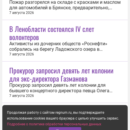
Пожар разгорелся на складе с красками и маслом
для автомобилей в Брянске, предварительно,
пострадали четыре человека. Об этом 7 августа
7 августа 2026
сообщили в региональном управлении МЧС РФ.
Огонь вспыхнул в одноэтажном складском
В Ленобласти состоялся IV слет
помещении на улице Олега Кошевого. «На месте
волонтеров
работают более 50 сотрудников и 17...
Активисты из дочерних обществ «Роснефти»
собрались на берегу Ладожского озера в
загородном комплексе «Владимировский» на IV
7 августа 2026
ежегодном слете волонтеров компании.
Участники обсудили реализованные проекты и
Прокурор запросил девять лет колонии
планы развития добровольческого движения,
для экс-директора Газманова
которое является неотъемлемой частью
корпоративной...
Прокурор запросил девять лет колонии для
бывшего концертного директора певца Олега
Газманова Дмитрия Царенко по делу о хищении
7 августа 2026
прибыли от концертов. Дело слушается 7 августа
в Хорошевском суде Москвы. Также гособвинение
просит суд назначить Царенко штраф в размере
Продолжая работу с сайтом regnum.ru, вы подтверждаете
200 тыс. рублей. Царенко...
использование cookies вашего браузера с целью улучшить сервис.
Подробнее о политике обработки персональных данных