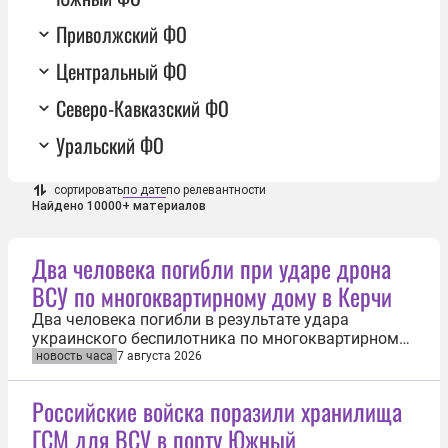
Приволжский ФО
Центральный ФО
Северо-Кавказский ФО
Уральский ФО
сортировать
по дате
по релевантности
Найдено 10000+ материалов
Два человека погибли при ударе дрона
ВСУ по многоквартирному дому в Керчи
Два человека погибли в результате удара
украинского беспилотника по многоквартирному
дому в Керчи. Об этом 7 августа сообщил глава
новость часа
7 августа 2026
Крыма Сергей Аксёнов. «В ходе очередной
вражеской атаки по Крыму под удар украинского
Российские войска поразили хранилища
БПЛА попал многоквартирный дом в Керчи. К
ГСМ для ВСУ в порту Южный
сожалению, есть жертвы среди мирных...