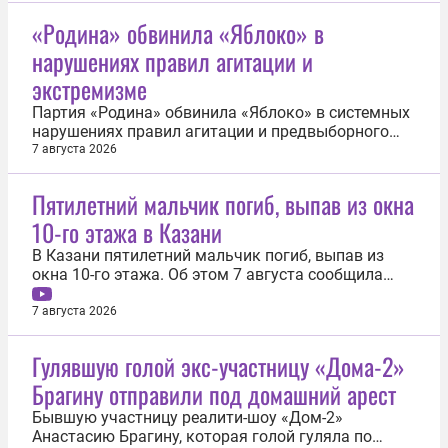
«Родина» обвинила «Яблоко» в
нарушениях правил агитации и
экстремизме
Партия «Родина» обвинила «Яблоко» в системных
нарушениях правил агитации и предвыборного
законодательства, а также пропаганде
7 августа 2026
экстремизма. Иск о снятии партии с выборов в
Госдуму подан 7 августа в Верховный суд России.
Пятилетний мальчик погиб, выпав из окна
Как утверждает «Родина», большинство
10-го этажа в Казани
кандидатов от партии «Яблоко» подписали...
В Казани пятилетний мальчик погиб, выпав из
окна 10-го этажа. Об этом 7 августа сообщила
пресс-служба прокуратуры Татарстана. Трагедия
произошла 7 августа около 14:30 мск в одном из
7 августа 2026
многоквартирных домов на улице Мустая Карима.
Согласно предварительным данным надзорного
Гулявшую голой экс-участницу «Дома-2»
ведомства, оставшийся без...
Брагину отправили под домашний арест
Бывшую участницу реалити-шоу «Дом-2»
Анастасию Брагину, которая голой гуляла по