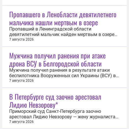
Пропавшего в Ленобласти девятилетнего
мальчика нашли мертвым в озере
Пропавший в Ленинградской области
девятилетний мальчик найден мертвым в озере
Танковое. Об этом 7 августа сообщили в
7 августа 2026
региональном управлении СК РФ. Ранее в этот
день организация «ЛизаАлерт» сообщила, что в
Мужчина получил ранения при атаке
Ломоносовском районе Ленинградской области
дрона ВСУ в Белгородской области
ищут пропавшего ребенка. Девятилетний мальчик
5...
Мужчина получил ранения в результате атаки
беспилотника Вооруженных сил Украины (ВСУ) в
Белгородской области. Об этом 7 августа сообщил
7 августа 2026
оперативный штаб региона. «В Шебекинском
округе в хуторе Бондаренков от детонации дрона
В Петербурге суд заочно арестовал
ранен мужчина. Пострадавшего со
Лидию Невзорову*
множественными осколочными ранениями
головы...
Приморский суд Санкт-Петербурга заочно
арестовал Лидию Невзорову — жену журналиста
Александра Невзорова (признан иноагентом, оба
7 августа 2026
внесены в перечень террористов и экстремистов).