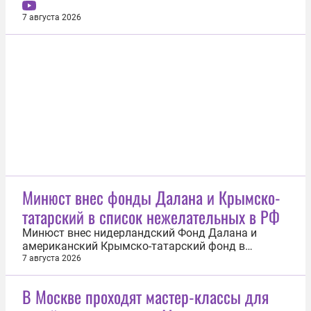
Москве, отправили под домашний арест на два
месяца. Заседание суда прошло 7 августа.
7 августа 2026
Девушку обвиняют в незаконном изготовлении и
обороте порнографических материалов.
Уголовное дело в отношении Брагиной возбудили
6...
Минюст внес фонды Далана и Крымско-
татарский в список нежелательных в РФ
Минюст внес нидерландский Фонд Далана и
американский Крымско-татарский фонд в
перечень иностранных и международных
7 августа 2026
организаций, деятельность которых признана
нежелательной на территории России. Это было
В Москве проходят мастер-классы для
сделано после решения Генпрокуратуры признать