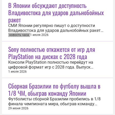
В Японии обсуждают доступность
Владивостока для ударов дальнобойных
ракет
СМИ Японии регулярно пишут о доступности
Владивостока для ударов дальнобойных ракет
или бомбардировщиков США на местных базах.
новость часа
1 июля 2026
Об этом рассказал и. о. представителя МИД РФ во
Владивостоке Евгений Волосастов. «Практически
Sony полностью откажется от игр для
любая публикация в японской прессе о
PlayStation на дисках с 2028 года
постановке на дежурство новых...
Консоли PlayStation полностью перейдут на
цифровой формат игр с 2028 года. Выпуск
физических носителей прекратится, объявила 1
1 июля 2026
июля японская корпорация Sony Group. «С января
2028 года будет прекращено производство
Сборная Бразилии по футболу вышла в
физических дисков со всеми новыми играми,
1/8 ЧМ, обыграв команду Японии
выходящими на консолях PlayStation», —...
Футболисты сборной Бразилии пробились в 1/8
финала чемпионата мира, обыграв команду
Японии со счетом 2:1. Встреча состоялась 29
29 июня 2026
июня в американском городе Хьюстоне. На 29-й