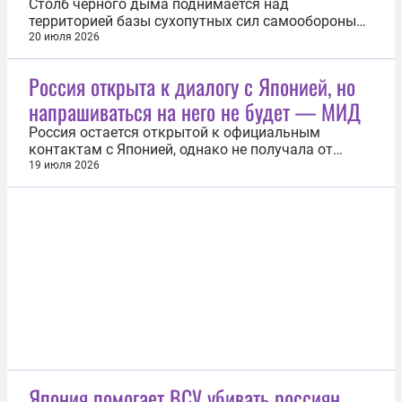
Столб черного дыма поднимается над
территорией базы сухопутных сил самообороны
Японии Асака в префектуре Сайтама. Об этом
20 июля 2026
сообщает 20 июля японский телеканал NHK.
Военный объект располагается в одноименном
Россия открыта к диалогу с Японией, но
городе на границе указанного региона и
напрашиваться на него не будет — МИД
токийского района Нэрима. По информации
журналистов...
Россия остается открытой к официальным
контактам с Японией, однако не получала от
Токио предложений об организации встреч и сама
19 июля 2026
не выступала с подобными инициативами. Об
этом 19 июля заявил заместитель министра
иностранных дел РФ Андрей Руденко. «МИД
России инициативно не предлагал никаких
встреч...
Япония помогает ВСУ убивать россиян,