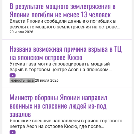
В результате мощного землетрясения в
Японии погибли не менее 13 человек
Власти Японии сообщили данные о погибших в
результате мощного землетрясения на острове
Кюсю. О наличии погибших ранее говорила
29 июля 2026
премьер-министр Санаэ Такаити, но точных
данных не приводилось. В ходе пресс-
Названа возможная причина взрыва в ТЦ
конференции Такаити сказала, что число
на японском острове Кюсю
погибших увеличилось до 13 человек. Разборы
завалов...
Утечка газа могла спровоцировать мощный
взрыв в торговом центре Aeon на японском
острове Кюсю, пострадавшем от землетрясения.
Об этом заявил профессор Токийского
новость часа
28 июля 2026
университета науки Кадзунори Кувана,
специализирующийся на изучении пожаров.
Министр обороны Японии направил
«Возможно, из-за землетрясения была
военных на спасение людей из-под
повреждена система...
завалов
Японские военные направлены в район торгового
центра Aeon на острове Кюсю, где после
землетрясения прогремел взрыв. Об этом