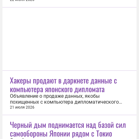
выжил. Об этом 19 июля рассказало издание The
Japan News. Инцидент произошел 18 июля около
часа ночи по местному времени (19:00 мск). 29-
летний Шинсей Тагучи выпал из окна 12-го этажа
и упал на 20-летную Хору...
Хакеры продают в даркнете данные с
компьютера японского дипломата
Объявление о продаже данных, якобы
похищенных с компьютера дипломатического
представителя Японии, появились 21 июля на
21 июля 2026
теневых ресурсах в интернете. Общий объем
похищенной информации составляет 170 Гбайт.
Черный дым поднимается над базой сил
Как сообщает RT, анализ базы данных показал,
самообороны Японии рядом с Токио
что японские агенты несанкционированно
проникали...