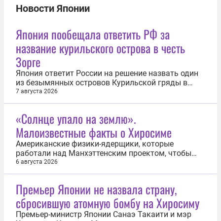
Новости Японии
Япония пообещала ответить РФ за
название курильского острова в честь
Зорге
Япония ответит России на решение назвать один
из безымянных островов Курильской гряды в
честь советского разведчика Рихарда Зорге. Об
7 августа 2026
этом заявил 7 августа генеральный секретарь
японского кабинета министров Минору Кихара.
«Солнце упало на землю».
Заявление прозвучало после того, как в конце
Малоизвестные факты о Хиросиме
июля сахалинское отделение...
Американские физики-ядерщики, которые
работали над Манхэттенским проектом, чтобы
доходчиво описать «картинку» атомного взрыва,
6 августа 2026
использовали образ из «Махабхараты»: «Ярче
тысячи солнц пылало это пламя». Не все жители
Премьер Японии не назвала страну,
японских городов Хиросимы и Нагасаки, на
сбросившую атомную бомбу на Хиросиму
которых США в августе 1945 года поставили...
Премьер-министр Японии Санаэ Такаити и мэр