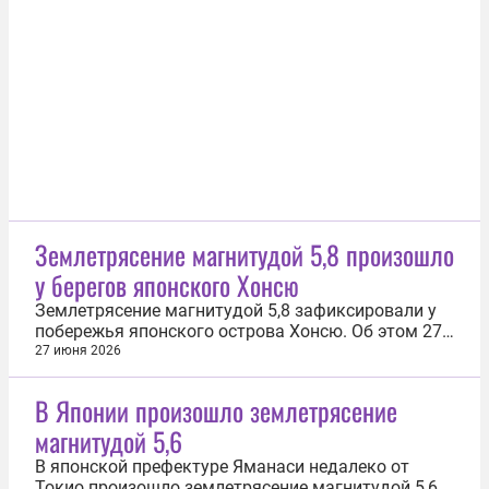
минуте матча счет открыл японский спортсмен
Кайсю Сано. Ответный мяч на 56-й минуте забил
Каземиро, а на 96-й минуте победу...
Землетрясение магнитудой 5,8 произошло
у берегов японского Хонсю
Землетрясение магнитудой 5,8 зафиксировали у
побережья японского острова Хонсю. Об этом 27
июня сообщила пресс-служба Европейско-
27 июня 2026
Средиземноморского сейсмологического центра
(EMSC). Эпицентр находился в 84 км к юго-
В Японии произошло землетрясение
востоку от города Хатинохе, где проживают почти
магнитудой 5,6
240 тыс. человек. Очаг землетрясения...
В японской префектуре Яманаси недалеко от
Токио произошло землетрясение магнитудой 5,6.