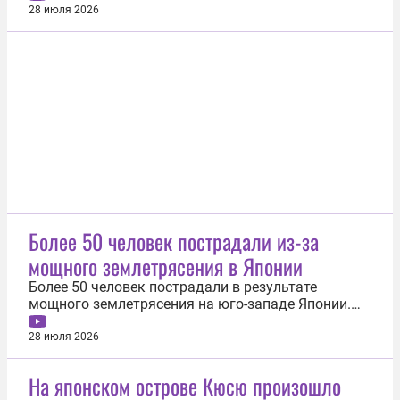
сообщил министр обороны Синдзиро Коидзуми.
28 июля 2026
Силы самообороны Японии примут участие в
спасении людей из-под завалов. Здание торгового
центра частично обрушилось, посетители...
Более 50 человек пострадали из-за
мощного землетрясения в Японии
Более 50 человек пострадали в результате
мощного землетрясения на юго-западе Японии.
Об этом 28 июля сообщил телеканал NHK. По
данным медицинского центра в поселке Хикава
28 июля 2026
префектуры Кумамото, пострадавшие получили
травмы различной степени тяжести и были
На японском острове Кюсю произошло
доставлены в больницы. По состоянию на вечер...