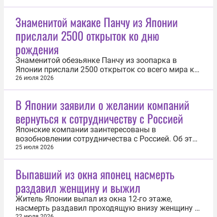
Знаменитой макаке Панчу из Японии
прислали 2500 открыток ко дню
рождения
Знаменитой обезьянке Панчу из зоопарка в
Японии прислали 2500 открыток со всего мира ко
дню рождения. Об этом 26 июля сообщило
26 июля 2026
издание The Japan Times. Макака Панч стал
звездой интернета после того, как остался без
В Японии заявили о желании компаний
попечения матери-обезьяны и сотрудники
вернуться к сотрудничеству с Россией
зоопарка в Итикаве подарили ему плюшевого...
Японские компании заинтересованы в
возобновлении сотрудничества с Россией. Об это
25 июля заявил депутат правящей Либерально-
25 июля 2026
демократической партии Мунэо Судзуки. «Нам
необходимо активизировать экономическое
Выпавший из окна японец насмерть
взаимодействие», — отметил парламентарий
раздавил женщину и выжил
ТАСС. По его словам, определенные продвижения
в...
Житель Японии выпал из окна 12-го этаже,
насмерть раздавил проходящую внизу женщину и
22 июля 2026