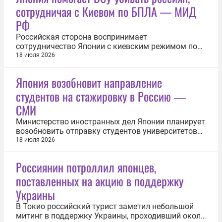
сотрудничая с Киевом по БПЛА — МИД
РФ
Российская сторона воспринимает
сотрудничество Японии с киевским режимом по
производству беспилотников как враждебное
18 июля 2026
действие. Об этом заявил замглавы МИД России
Андрей Руденко. Дипломат сообщил, что Россия
Япония возобновит направление
«отслеживает ситуацию» с беспилотниками. По
студентов на стажировку в Россию ―
мнению Руденко, Япония способствует убийству...
СМИ
Министерство иностранных дел Японии планирует
возобновить отправку студентов университетов
на кратковременные стажировки в Россию. Об
18 июля 2026
этом сообщило издание Asahi. Студенческая
программа обмена стартовала еще в 1999 году, в
Россиянин потроллил японцев,
2020-м она была приостановлена из-за пандемии
поставленных на акцию в поддержку
коронавируса. А в 2022 году...
Украины
В Токио российский турист заметил небольшой
митинг в поддержку Украины, проходивший около