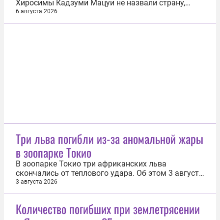
Хиросимы Кадзуми Мацуи не назвали страну,
сбросившую атомную бомбу на город, в ходе
6 августа 2026
выступления на церемонии, посвященной 81-й
годовщине атомной бомбардировки Хиросимы
Соединенными Штатами. Трансляция церемонии 6
августа велась в прямом эфире на основных...
Три льва погибли из-за аномальной жары
в зоопарке Токио
В зоопарке Токио три африканских льва
скончались от теплового удара. Об этом 3 августа
сообщает издание StraitsTimes. По его данным, в
3 августа 2026
зоопарке Тама погибли три африканских льва в
возрасте от 3 до 15 лет. У десяти львов в связи с
Количество погибших при землетрясении
установившейся в регионе аномальной жарой
появились такие симптомы...