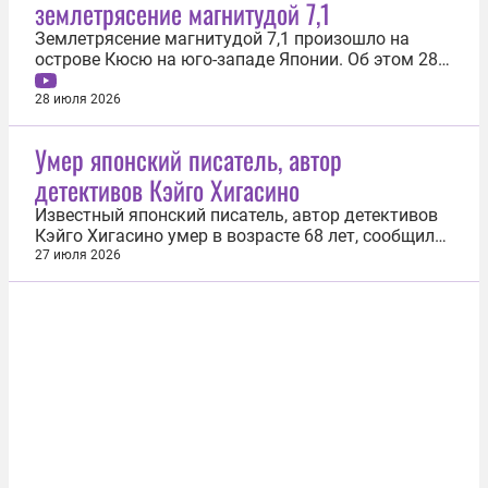
землетрясение магнитудой 7,1
Землетрясение магнитудой 7,1 произошло на
острове Кюсю на юго-западе Японии. Об этом 28
июля сообщило Японское метеорологическое
агентство ( JMA ). Подземные толчки были
28 июля 2026
зафиксированы в 10:27 по местному времени
(04:27 мск). Эпицентр землетрясения находился в
Умер японский писатель, автор
районе префектуры Кумамото...
детективов Кэйго Хигасино
Известный японский писатель, автор детективов
Кэйго Хигасино умер в возрасте 68 лет, сообщило
издательство Kodansha. Хигасино скончался 23
27 июля 2026
июля от рака толстой кишки. На похоронах
присутствовали только близкие родственники.
Позже, вероятно, состоится траурная церемония в
память о писателе. Хигасино...