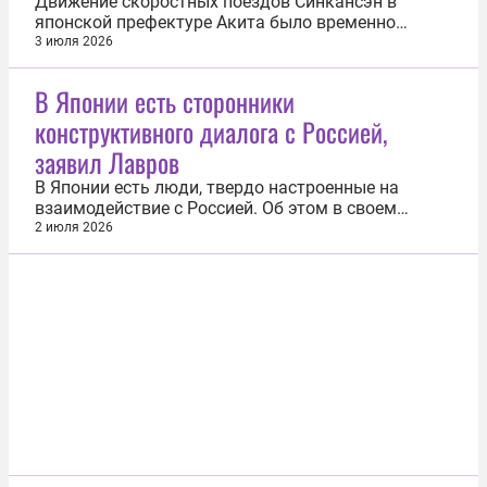
Движение скоростных поездов Синкансэн в
японской префектуре Акита было временно
приостановлено из-за вышедшего на пути
3 июля 2026
медведя. Об этом сообщило издание The Japan
News. Утром 30 июня машинист поезда
В Японии есть сторонники
сообщением Акита — Токио увидел медведя на
конструктивного диалога с Россией,
рельсах на участке между Вада и Уго-Сакаи и
применил...
заявил Лавров
В Японии есть люди, твердо настроенные на
взаимодействие с Россией. Об этом в своем
послании по случаю открытия в посольстве РФ в
2 июля 2026
Токио выставки в память о первом
дипломатическом представителе Российской
империи в Японии Иосифе Гошкевиче заявил
министр иностранных дел РФ Сергей Лавров.
«Знаю, что в...