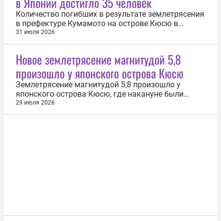
в Японии достигло 35 человек
Количество погибших в результате землетрясения
в префектуре Кумамото на острове Кюсю в
Японии выросло до 35 человек, более 120 граждан
31 июля 2026
числятся пострадавшими. Об этом 31 июля
сообщили власти префектуры. Согласно данным
Новое землетрясение магнитудой 5,8
властей, не менее 5,3 тыс. жилых домов в
произошло у японского острова Кюсю
префектуре Кумамото остаются без...
Землетрясение магнитудой 5,8 произошло у
японского острова Кюсю, где накануне были
зафиксированы мощные подземные толчки. Об
29 июля 2026
этом 29 июля свидетельствуют данные на сайте
Метеорологического агентства Японии.
Подземные толчки зарегистрировали в 22:19 по
местному времени (16:19 мск). Эпицентр...