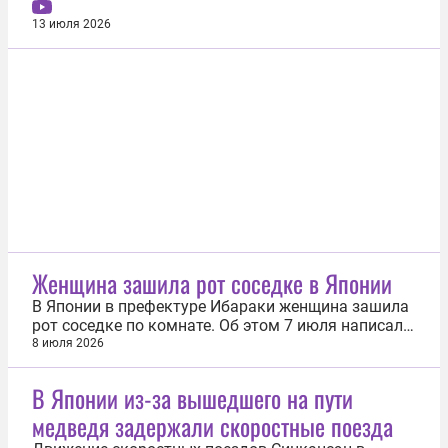
ж/д станции города. Митингующие японцы
размахивали желто-синими флагами вперемешку
13 июля 2026
с флагами УПА* (Украинская повстанческая
армия; экстремистская организация,
деятельность которой запрещена в РФ).
Мужчина...
Женщина зашила рот соседке в Японии
В Японии в префектуре Ибараки женщина зашила
рот соседке по комнате. Об этом 7 июля написали
в издании Mothership. Инцидент произошел 29
8 июля 2026
июня в городе Кога. Около 13:30 по местному
времени (7:30 мск) в магазин из жилого
В Японии из-за вышедшего на пути
комплекса прибежала 42-летняя женщина и
медведя задержали скоростные поезда
протянула продавцу записку с просьбой о...