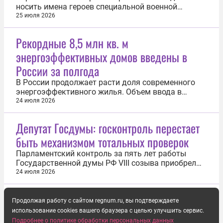
носить имена героев специальной военной
операции. Об этом заявил Герой России, военный
25 июля 2026
корреспондент Евгений Поддубный. По словам
военкора, на примерах нынешних героев должны
Рекордные 8,5 млн кв. м
воспитываться новые поколения. Поддубный
энергоэффективных домов введены в
отметил, что герои СВО обладают тем...
России за полгода
В России продолжает расти доля современного
энергоэффективного жилья. Объем ввода в
эксплуатацию домов класса
24 июля 2026
энергоэффективности А и выше за первое
полугодие 2026 года увеличился на треть. Об этом
Депутат Госдумы: госконтроль перестает
сообщил заместитель председателя
быть механизмом тотальных проверок
правительства, председатель наблюдательного
совета ДОМ.РФ Марат...
Парламентский контроль за пять лет работы
Государственной думы РФ VIII созыва приобрел
системный характер и стал полноценным
24 июля 2026
механизмом сопровождения государственных
решений. Об этом сообщил председатель
комитета по контролю нижней палаты
Продолжая работу с сайтом regnum.ru, вы подтверждаете
российского парламента член фракции «Единая
использование cookies вашего браузера с целью улучшить сервис.
Россия» Олег...
Подробнее о политике обработки персональных данных