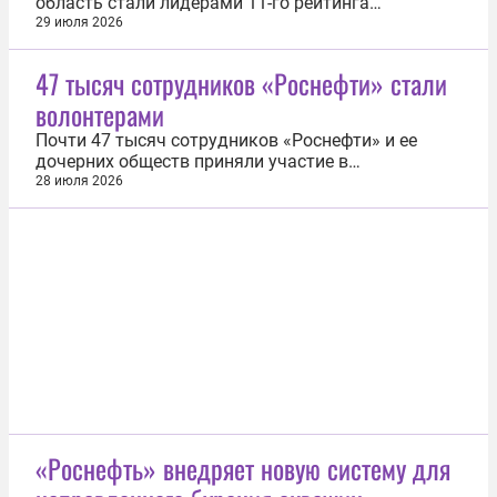
область стали лидерами 11-го рейтинга
инновационного развития субъектов России.
29 июля 2026
Результаты рейтинга обнародовал Институт
статистических исследований и экономики
47 тысяч сотрудников «Роснефти» стали
знаний Высшей школы экономики (ИСИЭЗ НИУ
волонтерами
ВШЭ). Москва возглавила рейтинг в девятый раз.
«Как и...
Почти 47 тысяч сотрудников «Роснефти» и ее
дочерних обществ приняли участие в
волонтерских проектах в первом полугодии 2026
28 июля 2026
года. В рамках корпоративной программы
«Платформа добрых дел» проведено 756
мероприятий по всей стране. Основными
направлениями волонтерской деятельности стали
социальная...
«Роснефть» внедряет новую систему для