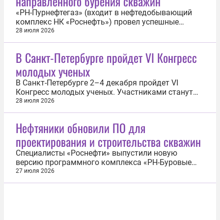
направленного бурения скважин
«РН-Пурнефтегаз» (входит в нефтедобывающий
комплекс НК «Роснефть») провел успешные
опытно-промышленные испытания новой роторно-
28 июля 2026
управляемой системы (РУС) отечественного
производства. Разработанное в Республике
В Санкт-Петербурге пройдет VI Конгресс
Башкортостан оборудование позволило
молодых ученых
значительно увеличить скорость бурения.
Система в...
В Санкт-Петербурге 2–4 декабря пройдет VI
Конгресс молодых ученых. Участниками станут
ведущие ученые, представители научных и
28 июля 2026
образовательных организаций, инженеры,
технологические предприниматели,
Нефтяники обновили ПО для
государственные деятели и представители
проектирования и строительства скважин
деловых кругов. Об этом сообщили в пресс-
службе организатора...
Специалисты «Роснефти» выпустили новую
версию программного комплекса «РН-Буровые
расчеты» (версия 2.0). Как сообщили в компании,
27 июля 2026
комплекс помогает инженерам проводить
расчеты и моделировать процессы при
проектировании и строительстве скважин. С
помощью «РН-Буровые расчеты» можно строить
траектории...