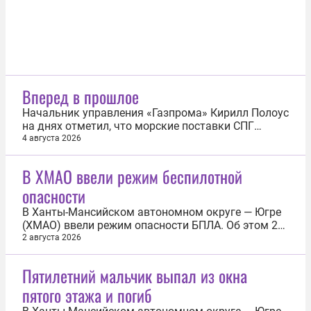
Вперед в прошлое
Начальник управления «Газпрома» Кирилл Полоус
на днях отметил, что морские поставки СПГ
начали уступать трубопроводным маршрутам в
4 августа 2026
надежности, что напрямую сказывается на ценах.
Котировки в Европе это показывают достаточно
В ХМАО ввели режим беспилотной
наглядно. На нидерландском хабе TTF цены этим
опасности
летом закрепились выше отметки...
В Ханты-Мансийском автономном округе — Югре
(ХМАО) ввели режим опасности БПЛА. Об этом 2
августа сообщил губернатор региона Руслан
2 августа 2026
Кухарук. «Ответственные службы и ведомства
приведены в режим повышенной готовности и
Пятилетний мальчик выпал из окна
принимают все необходимые меры по
пятого этажа и погиб
обеспечению безопасности. Прошу сохранять...