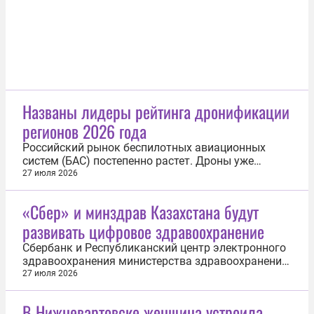
Названы лидеры рейтинга дронификации
регионов 2026 года
Российский рынок беспилотных авиационных
систем (БАС) постепенно растет. Дроны уже
используются при мониторинге лесных пожаров,
27 июля 2026
обследовании линий электропередачи, обработке
сельскохозяйственных посевов и в других
«Сбер» и минздрав Казахстана будут
направлениях. Совокупный объем оказанных
развивать цифровое здравоохранение
услуг уже превысил 10 млрд рублей. При...
Сбербанк и Республиканский центр электронного
здравоохранения министерства здравоохранения
Казахстана будут развивать технологии
27 июля 2026
искусственного интеллекта и цифровые сервисы в
медицине. Стороны подписали меморандум о
В Нижневартовске женщина устроила