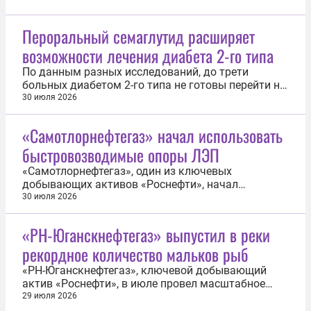
Пероральный семаглутид расширяет
возможности лечения диабета 2-го типа
По данным разных исследований, до трети
больных диабетом 2-го типа не готовы перейти на
терапию с инъекциями из-за боязни боли и
30 июля 2026
изменения привычного образа жизни. Однако на
российском рынке доступны и другие формы
«Самотлорнефтегаз» начал использовать
введения лекарств, в том числе таблетки
быстровозводимые опоры ЛЭП
«Семальтара»® компании «Промомед»...
«Самотлорнефтегаз», один из ключевых
добывающих активов «Роснефти», начал
применение быстровозводимых опор воздушных
30 июля 2026
линий электропередачи (напряжением 35 и 110
кВ) на Самотлорском месторождении. Новое
«РН-Юганскнефтегаз» выпустил в реки
решение позволило сократить время монтажа с
рекордное количество мальков рыб
пяти суток до одного дня и обеспечить
оперативное...
«РН-Юганскнефтегаз», ключевой добывающий
актив «Роснефти», в июле провел масштабное
мероприятие по зарыблению водных артерий Обь-
29 июля 2026
Иртышского бассейна ценными и промысловыми