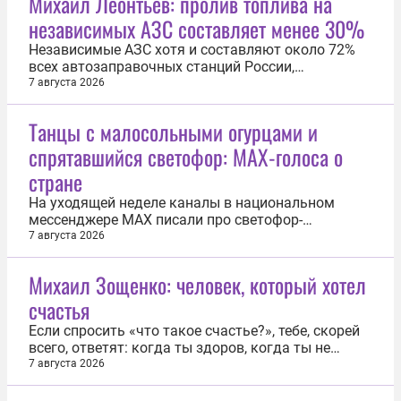
Михаил Леонтьев: пролив топлива на
независимых АЗС составляет менее 30%
Независимые АЗС хотя и составляют около 72%
всех автозаправочных станций России,
обеспечивают менее 30% общего пролива
7 августа 2026
топлива. Об этом заявил журналист Михаил
Леонтьев в эфире телеканала «Соловьёв Live».
Танцы с малосольными огурцами и
При этом, подчеркнул Леонтьев, в период
спрятавшийся светофор: MAX-голоса о
топливного кризиса самые низкие цены и
наиболее...
стране
На уходящей неделе каналы в национальном
мессенджере MAX писали про светофор-
невидимку, байкера с мотоциклом в троллейбусе
7 августа 2026
и многое другое. Самое интересное — в нашей
подборке. Центральный федеральный округ
Михаил Зощенко: человек, который хотел
После нашумевшей «Одиссеи» в Москве возник
счастья
бум на греческие имена. По данным столичных...
Если спросить «что такое счастье?», тебе, скорей
всего, ответят: когда ты здоров, когда ты не
одинок, когда всё, что тебе хочется, у тебя есть. 9
7 августа 2026
августа — очередная дата со дня рождения
Михаила Зощенко, человека, который искал