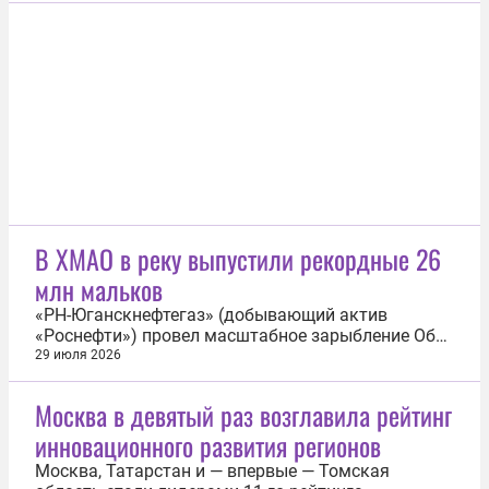
видами: 26 млн молоди осетра, пеляди, нельмы и
муксуна выпустили в протоку Ендырская.
Мальков вырастили в озере Айтор...
В ХМАО в реку выпустили рекордные 26
млн мальков
«РН-Юганскнефтегаз» (добывающий актив
«Роснефти») провел масштабное зарыбление Обь-
Иртышского бассейна. В протоку Ендырская
29 июля 2026
выпущено 26 млн молоди осетра, пеляди, нельмы
и муксуна. Мальков вырастили в озере Айтор —
Москва в девятый раз возглавила рейтинг
естественном инкубаторе с богатой кормовой
инновационного развития регионов
базой и теплой водой. Применяемый метод...
Москва, Татарстан и — впервые — Томская