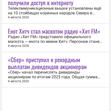
получили доступ к интернету
Телекоммуникационные вышки установлены ещё
на 10 стойбищах коренных народов Севера в
ХМАО-Югре. Это даст подключение к сотовой
4 августа 2026
связи и интернету семьям, которые живут в
удаленных родовых угодьях. Установка прошла
Енот Хитч стал маскотом радио «Хит FM»
при поддержке «Самотлорнефтегаза» (дочернее
предприятие «Роснефти»). Социальный проект...
Радио «Хит FM» представило официального
маскота — енота по имени Хитч. Персонаж станет
цифровым лицом радиостанции, будет
4 августа 2026
взаимодействовать с аудиторией и участвовать в
специальных проектах. Голосом Хитча стал
«Сбер» приступил к рекордным
программный директор Роман Кухлевский,
выплатам дивидендов акционерам
которого слушатели знают по фирменным
джинглам и...
«Сбер» начал перечислять дивиденды
акционерам по итогам 2025 года. Общая сумма
выплат, утвержденная годовым общим
4 августа 2026
собранием, составила рекордные 850,2 млрд
рублей — по 37,64 рубля на одну обыкновенную и
привилегированную акцию. Половину из этой
суммы получит государство как основной
акционер...