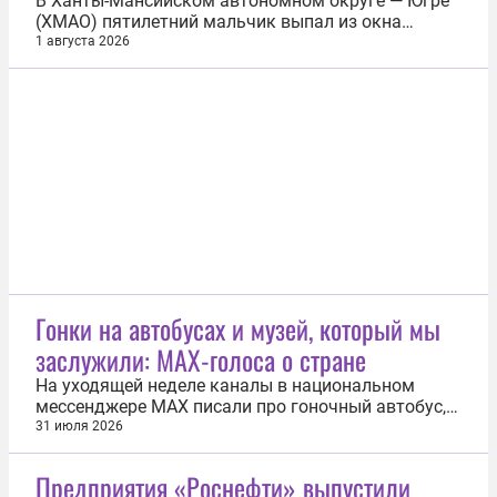
В Ханты-Мансийском автономном округе — Югре
(ХМАО) пятилетний мальчик выпал из окна
пятого этажа многоквартирного дома и погиб. Об
1 августа 2026
этом сообщила пресс-служба следственного
управления СК России по региону. Мальчик выпал
из окна 31 июля в 6-м микрорайоне города
Радужный. От полученных травм ребенок...
Гонки на автобусах и музей, который мы
заслужили: MAX-голоса о стране
На уходящей неделе каналы в национальном
мессенджере MAX писали про гоночный автобус,
продажу домика для лесных гномов и многое
31 июля 2026
другое. Самое интересное — в нашей подборке.
Центральный федеральный округ Интересную
Предприятия «Роснефти» выпустили
статистику представило «Агентство Москва»: