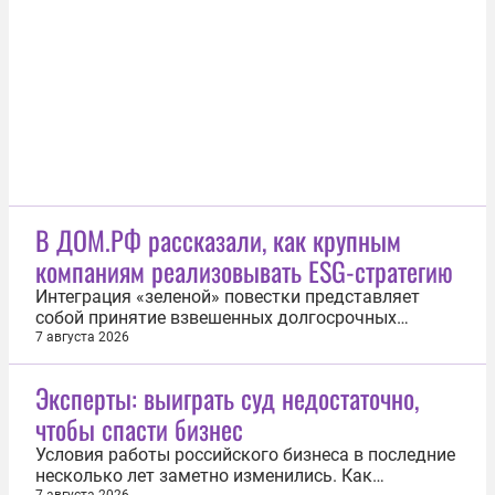
счастья, написал книгу, посвященную путям
поиска счастья, а умер...
В ДОМ.РФ рассказали, как крупным
компаниям реализовывать ESG-стратегию
Интеграция «зеленой» повестки представляет
собой принятие взвешенных долгосрочных
решений, которые доказали свою социально-
7 августа 2026
экономическую эффективность. Об этом
сообщила директор по устойчивому развитию и
Эксперты: выиграть суд недостаточно,
международному сотрудничеству ДОМ.РФ
чтобы спасти бизнес
Марина Слуцкая в рамках дискуссии
профессионалов в области...
Условия работы российского бизнеса в последние
несколько лет заметно изменились. Как