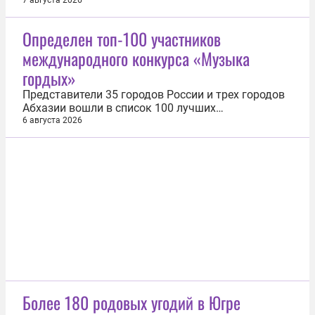
отмечают специалисты, выросли стоимость
7 августа 2026
финансирования и налоговая нагрузка, появились
санкционные ограничения, усилилась
Определен топ-100 участников
конкуренция, увеличилось число корпоративных
международного конкурса «Музыка
конфликтов и рисков субсидиарной...
гордых»
Представители 35 городов России и трех городов
Абхазии вошли в список 100 лучших
исполнителей. Отбор проводил экспертный совет
6 августа 2026
международного конкурса «Музыка гордых».
Проект международного конкурса и фестиваля
реализуется фондом Николая Расторгуева и
радио «Гордость» при поддержке
Президентского...
Более 180 родовых угодий в Югре