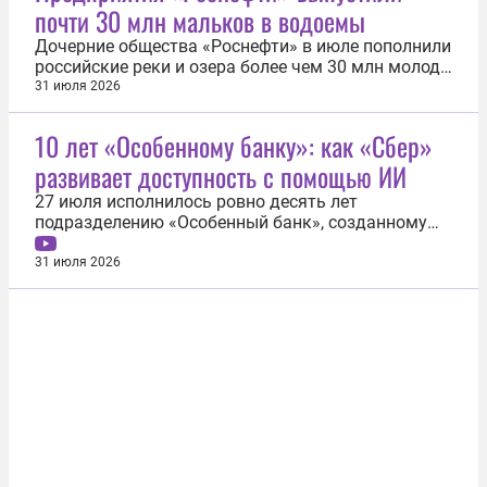
почти 30 млн мальков в водоемы
наиболее популярные у безбилетников...
Дочерние общества «Роснефти» в июле пополнили
российские реки и озера более чем 30 млн молоди
рыб, включая виды, занесенные в Красную книгу
31 июля 2026
России. К акциям присоединились сотрудники
предприятий, члены их семей и студенты
10 лет «Особенному банку»: как «Сбер»
профильных вузов-партнеров. Наиболее
развивает доступность с помощью ИИ
масштабные зарыбления прошли в Сибири...
27 июля исполнилось ровно десять лет
подразделению «Особенный банк», созданному
«Сбером» с целью сделать доступными
финансовые услуги для людей с инвалидностью и
31 июля 2026
других клиентов с особыми потребностями. Топ-
менеджеры «Сбера» рассказали, как за это время
трансформировался подход к решению этой...