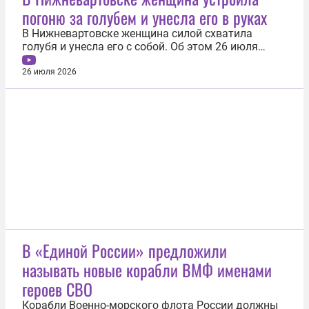
сотрудничестве в сфере цифрового
погоню за голубем и унесла его в руках
здравоохранения в рамках XXII Форума...
В Нижневартовске женщина силой схватила
голубя и унесла его с собой. Об этом 26 июля
сообщают местные паблики. Очевидцы сняли на
видео женщину, которая устроила охоту на птиц.
26 июля 2026
Сначала она выследила стаю голубей, после чего
принялась за ними гоняться. Затем ей всё же
удалось схватить птицу...
В «Единой России» предложили
называть новые корабли ВМФ именами
героев СВО
Корабли Военно-морского флота России должны