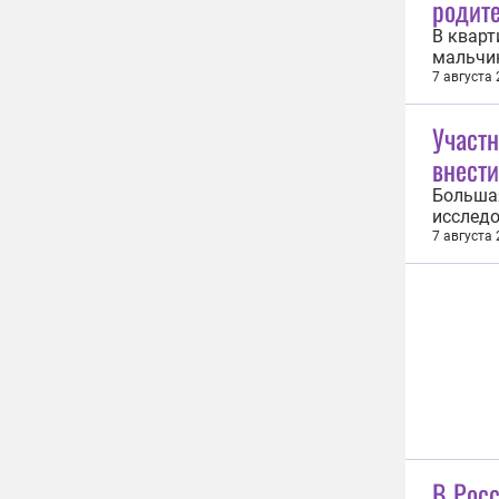
родит
В кварт
мальчик
задирис
7 августа
чувству
сверлит 
Участ
внести
Большая
исследо
участни
7 августа
для нег
для нег
В Рос