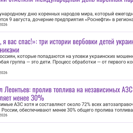
ународному дню коренных народов мира, который ежегод
тся 9 августа, дочерние предприятия «Роснефти» в регион
твия провели масштабные мероприятия. В Тюменской обл
 2026
тнефтегаз» помогает родовым угодьям демьянских ханто
м, стройматериалами и техникой. За...
 я вас спас!»: три истории вербовки детей укра
никами
оссиян, которые попадаются на уловки украинских мошен
обая группа — это дети. Процесс обработки — от первого к
дачи денег или исполнения задания от кураторов может за
сов до нескольких месяцев. Детей превращают в послушн
 2026
телей, которые...
л Леонтьев: пролив топлива на независимых АЗС
вляет менее 30%
имые АЗС хотя и составляют около 72% всех автозаправо
 России, обеспечивают менее 30% общего пролива топлива
явил журналист Михаил Леонтьев в эфире телеканала «Со
 2026
Телеведущий пояснил, что независимые АЗС в основном вы
говые посредники на рынке...