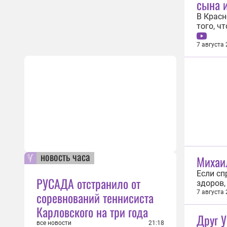
сына и
В Красн
того, ч
региону
ведомст
7 августа
с сыном
новость часа
Михаил
Если сп
РУСАДА отстранило от
здоров, 
августа
соревнований теннисиста
7 августа
который
Карловского на три года
счастья,
Друг У
все новости
21:18