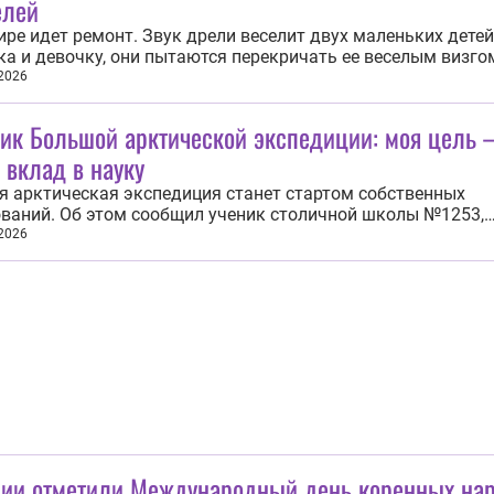
елей
ире идет ремонт. Звук дрели веселит двух маленьких детей
а и девочку, они пытаются перекричать ее веселым визго
то посматривая на бабушку. Она делает им замечание, но
 2026
ют, что она сердится невсерьез. И это правда: дрель, конеч
противно, но всё...
ник Большой арктической экспедиции: моя цель
 вклад в науку
 арктическая экспедиция станет стартом собственных
ваний. Об этом сообщил ученик столичной школы №1253,
к отряда «Исследователи» Александр Киданюк. Он отметил
 2026
о это не просто путешествие — Александр Киданюк надеетс
о это событие станет отправной точкой...
сии отметили Международный день коренных на