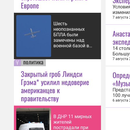
Экспер
Европе
Условия
изменил
финанси
7 августа
огранич
Шесть
конфлик
неопознанных
Анаста
БПЛА были
экспе
замечены над
военной базой в
14 стол
Германии
Большу
течение
7 августа
политика
занимат
сообщил
Закрытый гроб Линдси
Опред
Грэма* усилил недоверие
«Музы
американцев к
Предста
100 луч
правительству
междун
6 августа
конкурс
«Гордос
В ДНР 11 мирных
жителей
пострадали при