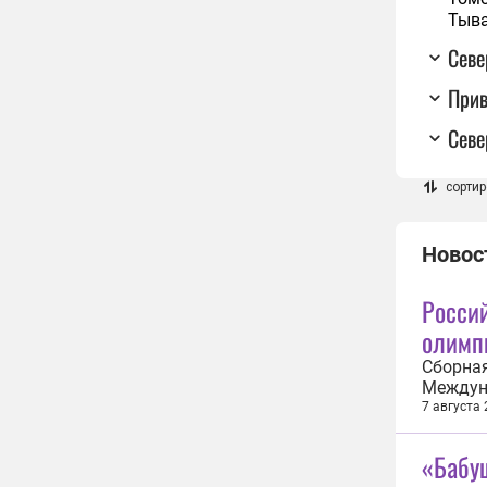
Тыв
Сев
При
Севе
сортир
Новос
Росси
олимп
Сборная
Междуна
старшек
7 августа
российс
бронзов
«Бабуш