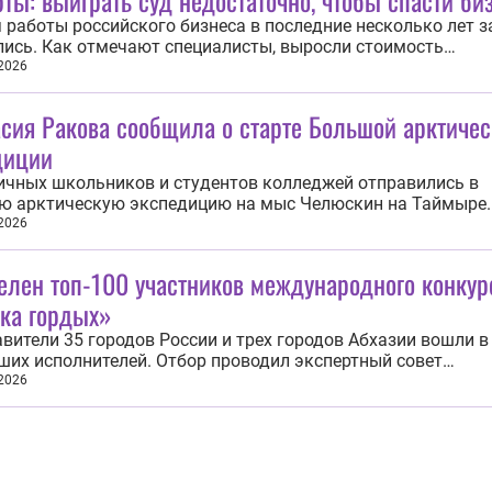
ты: выиграть суд недостаточно, чтобы спасти би
 работы российского бизнеса в последние несколько лет 
ись. Как отмечают специалисты, выросли стоимость
рования и налоговая нагрузка, появились санкционные
 2026
ения, усилилась конкуренция, увеличилось число корпора
тов и рисков субсидиарной...
сия Ракова сообщила о старте Большой арктиче
диции
ичных школьников и студентов колледжей отправились в
ю арктическую экспедицию на мыс Челюскин на Таймыре.
 двух недель ребята будут проводить научные исследовани
 2026
ься реставрацией мемориала советским полярникам. Об 
а заместитель мэра Москвы по вопросам...
елен топ-100 участников международного конкур
ка гордых»
вители 35 городов России и трех городов Абхазии вошли в
ших исполнителей. Отбор проводил экспертный совет
ародного конкурса «Музыка гордых». Проект международ
 2026
а и фестиваля реализуется фондом Николая Расторгуева 
ть» при поддержке Президентского...