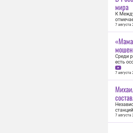
мира
К Межд
отмечае
присутс
7 августа
«РН-Ува
топливо
«Мама,
мошен
Среди р
есть ос
до пере
двух ча
7 августа
исполни
Михаи
соста
Независ
станций
этом за
7 августа
Live». 
как тор