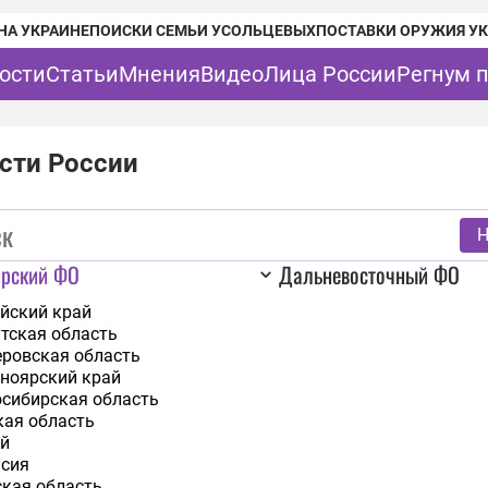
НА УКРАИНЕ
ПОИСКИ СЕМЬИ УСОЛЬЦЕВЫХ
ПОСТАВКИ ОРУЖИЯ У
ости
Статьи
Мнения
Видео
Лица России
Регнум 
сти России
Н
ирский ФО
Дальневосточный ФО
йский край
тская область
ровская область
ноярский край
сибирская область
ая область
й
сия
кая область