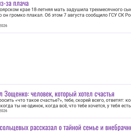
з-за плача
оярском крае 18-летняя мать задушила трехмесячного сын
то он громко плакал. Об этом 7 августа сообщило ГСУ СК Ро
. Трагедия произошла 5 августа в городе Ужуре. По данны
ва, женщина с ребенком жила с родителями. Когда молод
 2026
 остались одни...
 Зощенко: человек, который хотел счастья
росить «что такое счастье?», тебе, скорей всего, ответят: к
когда ты не одинок, когда всё, что тебе хочется, у тебя есть
 — очередная дата со дня рождения Михаила Зощенко, чел
 2026
 искал счастья, написал книгу, посвященную путям поиск
 а умер...
сольцевых рассказал о тайной семье и внебрачн