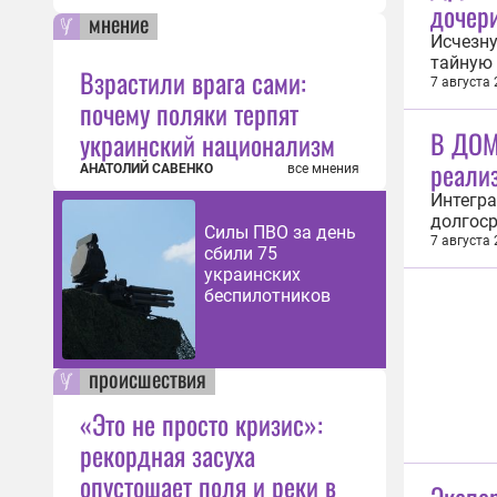
дочер
мнение
Исчезну
тайную 
Взрастили врага сами:
друг се
7 августа
почему поляки терпят
Усольце
время п
В ДОМ
украинский национализм
реали
АНАТОЛИЙ САВЕНКО
все мнения
Интегра
долгоср
Силы ПВО за день
эконом
7 августа
сбили 75
устойч
украинских
Марина 
беспилотников
происшествия
«Это не просто кризис»:
рекордная засуха
опустошает поля и реки в