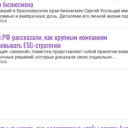
и бизнесмена
вший в Красноярском крае бизнесмен Сергей Усольцев им
семью и внебрачную дочь. Деталями его личной жизни по
мьи Валентин Дегтерев. Дегтерев отметил, что в первом бр
 2026
ва родилась старшая дочь Ирина, а сын Михаил в настоящ
роживает в США. Помимо...
.РФ рассказали, как крупным компаниям
зовывать ESG-стратегию
ция «зеленой» повестки представляет собой принятие вз
очных решений, которые доказали свою социально-
ическую эффективность. Об этом сообщила директор по
 2026
ивому развитию и международному сотрудничеству ДОМ.
Слуцкая в рамках дискуссии профессионалов в области...