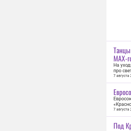
Танцы
MAX-го
На ухо
про све
другое.
7 августа
федерал
на греч
Еврос
Евросою
«Красн
Дюкарев
7 августа
включил
«Красно
Под К