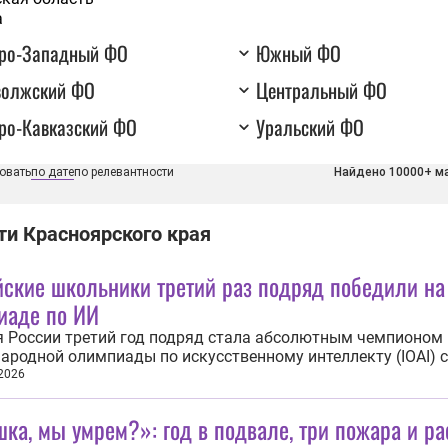
а
еро-Западный ФО
Южный ФО
волжский ФО
Центральный ФО
ро-Кавказский ФО
Уральский ФО
овать
по дате
по релевантности
Найдено 10000+ м
ти Красноярского края
йские школьники третий раз подряд победили на
иаде по ИИ
 России третий год подряд стала абсолютным чемпионом
родной олимпиады по искусственному интеллекту (IOAI) 
лассников. В финале, проходившем в Казахстане с 2 по 7 а
 2026
кая команда завоевала восемь медалей — семь золотых и
ую, а один из участников стал...
ка, мы умрем?»: год в подвале, три пожара и ра