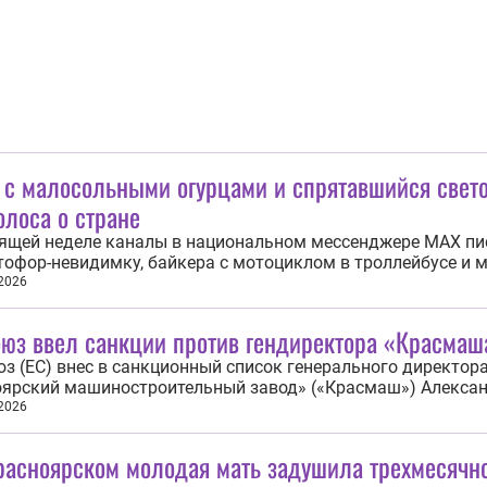
 с малосольными огурцами и спрятавшийся свет
лоса о стране
дящей неделе каналы в национальном мессенджере MAX пи
тофор-невидимку, байкера с мотоциклом в троллейбусе и 
 Самое интересное — в нашей подборке. Центральный
 2026
ьный округ После нашумевшей «Одиссеи» в Москве возни
еские имена. По данным столичных...
оюз ввел санкции против гендиректора «Красмаш
з (ЕС) внес в санкционный список генерального директор
оярский машиностроительный завод» («Красмаш») Алекса
а. Об этом 7 августа говорится в заявлении Совета ЕС. «С
 2026
 в список Александра Дюкарева, генерального директора
ярский машиностроительный...
расноярском молодая мать задушила трехмесячн