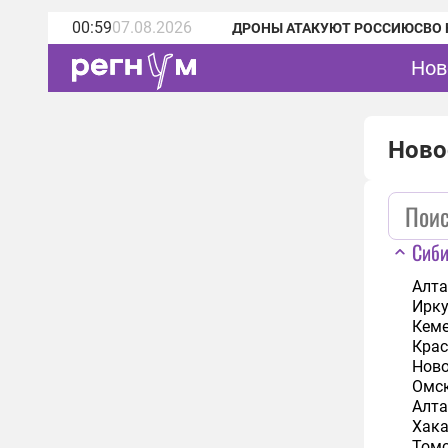
00:59
07.08.2026
ДРОНЫ АТАКУЮТ РОССИЮ
СВО 
Нов
Ново
Сиб
Алта
Ирку
Кеме
Крас
Ново
Омск
Алта
Хака
Томс