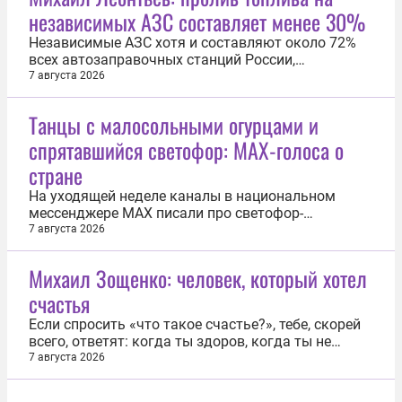
независимых АЗС составляет менее 30%
Независимые АЗС хотя и составляют около 72%
всех автозаправочных станций России,
обеспечивают менее 30% общего пролива
7 августа 2026
топлива. Об этом заявил журналист Михаил
Леонтьев в эфире телеканала «Соловьёв Live».
Танцы с малосольными огурцами и
Телеведущий пояснил, что независимые АЗС в
спрятавшийся светофор: MAX-голоса о
основном выступают как торговые посредники на
рынке...
стране
На уходящей неделе каналы в национальном
мессенджере MAX писали про светофор-
невидимку, байкера с мотоциклом в троллейбусе
7 августа 2026
и многое другое. Самое интересное — в нашей
подборке. Центральный федеральный округ
Михаил Зощенко: человек, который хотел
После нашумевшей «Одиссеи» в Москве возник
счастья
бум на греческие имена. По данным столичных...
Если спросить «что такое счастье?», тебе, скорей
всего, ответят: когда ты здоров, когда ты не
одинок, когда всё, что тебе хочется, у тебя есть. 9
7 августа 2026
августа — очередная дата со дня рождения
Михаила Зощенко, человека, который искал