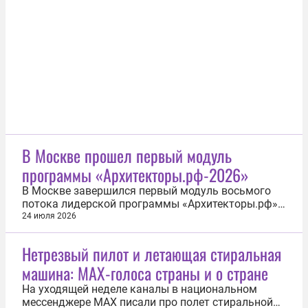
«Устройство». В зависимости от выбранной роли
сервис автоматически активирует нужный набор
функций — от безопасности до контроля...
В Москве прошел первый модуль
программы «Архитекторы.рф-2026»
В Москве завершился первый модуль восьмого
потока лидерской программы «Архитекторы.рф».
Программа реализуется ДОМ.РФ при поддержке
24 июля 2026
Минстроя и правительства России в рамках
национального проекта «Инфраструктура для
Нетрезвый пилот и летающая стиральная
жизни». Участниками модуля стали 100
машина: MAX-голоса страны и о стране
слушателей со всей России — они успешно
прошли...
На уходящей неделе каналы в национальном
мессенджере MAX писали про полет стиральной