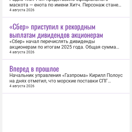
маскота — енота по имени Хитч. Персонаж станет
цифровым лицом радиостанции, будет
4 августа 2026
взаимодействовать с аудиторией и участвовать в
специальных проектах. Голосом Хитча стал
«Сбер» приступил к рекордным
программный директор Роман Кухлевский,
выплатам дивидендов акционерам
которого слушатели знают по фирменным
джинглам и...
«Сбер» начал перечислять дивиденды
акционерам по итогам 2025 года. Общая сумма
выплат, утвержденная годовым общим
4 августа 2026
собранием, составила рекордные 850,2 млрд
рублей — по 37,64 рубля на одну обыкновенную и
Вперед в прошлое
привилегированную акцию. Половину из этой
суммы получит государство как основной
Начальник управления «Газпрома» Кирилл Полоус
акционер...
на днях отметил, что морские поставки СПГ
начали уступать трубопроводным маршрутам в
4 августа 2026
надежности, что напрямую сказывается на ценах.
Котировки в Европе это показывают достаточно
наглядно. На нидерландском хабе TTF цены этим
летом закрепились выше отметки...