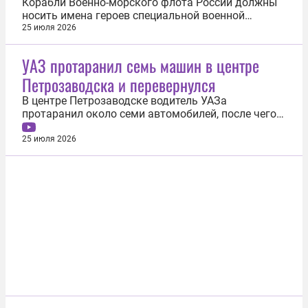
Корабли Военно-морского флота России должны
носить имена героев специальной военной
операции. Об этом заявил Герой России, военный
25 июля 2026
корреспондент Евгений Поддубный. По словам
военкора, на примерах нынешних героев должны
УАЗ протаранил семь машин в центре
воспитываться новые поколения. Поддубный
Петрозаводска и перевернулся
отметил, что герои СВО обладают тем...
В центре Петрозаводске водитель УАЗа
протаранил около семи автомобилей, после чего
перевернулся. Об этом 25 июля сообщил Telegram-
канал «112» Водитель двигался на авто на
25 июля 2026
довольно большой скорости по Коммунальной
улице Петрозаводска. В какой-то момент он
въехал в первые две машины, а в сумме...