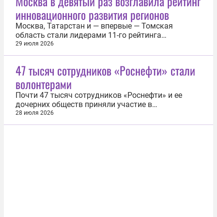
Москва в девятый раз возглавила рейтинг
введения лекарств, в том числе таблетки
инновационного развития регионов
«Семальтара»® компании «Промомед»...
Москва, Татарстан и — впервые — Томская
область стали лидерами 11-го рейтинга
инновационного развития субъектов России.
29 июля 2026
Результаты рейтинга обнародовал Институт
статистических исследований и экономики
47 тысяч сотрудников «Роснефти» стали
знаний Высшей школы экономики (ИСИЭЗ НИУ
волонтерами
ВШЭ). Москва возглавила рейтинг в девятый раз.
«Как и...
Почти 47 тысяч сотрудников «Роснефти» и ее
дочерних обществ приняли участие в
волонтерских проектах в первом полугодии 2026
28 июля 2026
года. В рамках корпоративной программы
«Платформа добрых дел» проведено 756
мероприятий по всей стране. Основными
направлениями волонтерской деятельности стали
социальная...