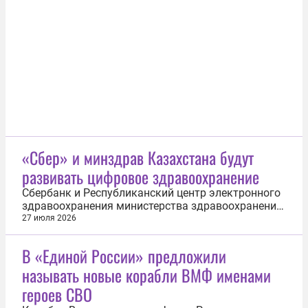
расчеты и моделировать процессы при
проектировании и строительстве скважин. С
помощью «РН-Буровые расчеты» можно строить
траектории...
«Сбер» и минздрав Казахстана будут
развивать цифровое здравоохранение
Сбербанк и Республиканский центр электронного
здравоохранения министерства здравоохранения
Казахстана будут развивать технологии
27 июля 2026
искусственного интеллекта и цифровые сервисы в
медицине. Стороны подписали меморандум о
В «Единой России» предложили
сотрудничестве в сфере цифрового
называть новые корабли ВМФ именами
здравоохранения в рамках XXII Форума...
героев СВО