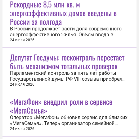
Рекордные 8,5 млн кв. м
энергоэффективных домов введены в
России за полгода
В России продолжает расти доля современного
энергоэффективного жилья. Объем ввода в
эксплуатацию домов класса
24 июля 2026
энергоэффективности А и выше за первое
полугодие 2026 года увеличился на треть. Об этом
Депутат Госдумы: госконтроль перестает
сообщил заместитель председателя
быть механизмом тотальных проверок
правительства, председатель наблюдательного
совета ДОМ.РФ Марат...
Парламентский контроль за пять лет работы
Государственной думы РФ VIII созыва приобрел
системный характер и стал полноценным
24 июля 2026
механизмом сопровождения государственных
решений. Об этом сообщил председатель
«МегаФон» внедрил роли в сервисе
комитета по контролю нижней палаты
«МегаСемья»
российского парламента член фракции «Единая
Россия» Олег...
Оператор «МегаФон» обновил сервис для близких
«МегаСемья». Теперь организатор семейной
группы может распределять участников по трем
24 июля 2026
категориям: «Ребенок», «Взрослый» или