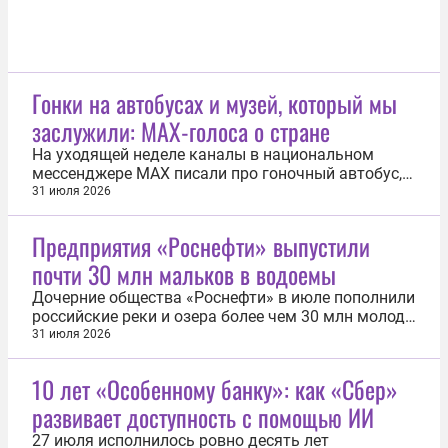
Гонки на автобусах и музей, который мы
заслужили: MAX-голоса о стране
На уходящей неделе каналы в национальном
мессенджере MAX писали про гоночный автобус,
продажу домика для лесных гномов и многое
31 июля 2026
другое. Самое интересное — в нашей подборке.
Центральный федеральный округ Интересную
Предприятия «Роснефти» выпустили
статистику представило «Агентство Москва»:
почти 30 млн мальков в водоемы
наиболее популярные у безбилетников...
Дочерние общества «Роснефти» в июле пополнили
российские реки и озера более чем 30 млн молоди
рыб, включая виды, занесенные в Красную книгу
31 июля 2026
России. К акциям присоединились сотрудники
предприятий, члены их семей и студенты
10 лет «Особенному банку»: как «Сбер»
профильных вузов-партнеров. Наиболее
развивает доступность с помощью ИИ
масштабные зарыбления прошли в Сибири...
27 июля исполнилось ровно десять лет