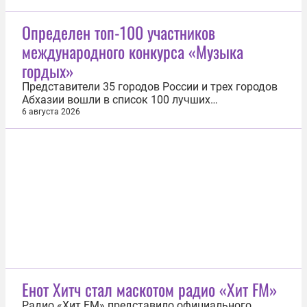
финансирования и налоговая нагрузка, появились
санкционные ограничения, усилилась
Определен топ-100 участников
конкуренция, увеличилось число корпоративных
международного конкурса «Музыка
конфликтов и рисков субсидиарной...
гордых»
Представители 35 городов России и трех городов
Абхазии вошли в список 100 лучших
исполнителей. Отбор проводил экспертный совет
6 августа 2026
международного конкурса «Музыка гордых».
Проект международного конкурса и фестиваля
реализуется фондом Николая Расторгуева и
радио «Гордость» при поддержке
Президентского...
Енот Хитч стал маскотом радио «Хит FM»
Радио «Хит FM» представило официального