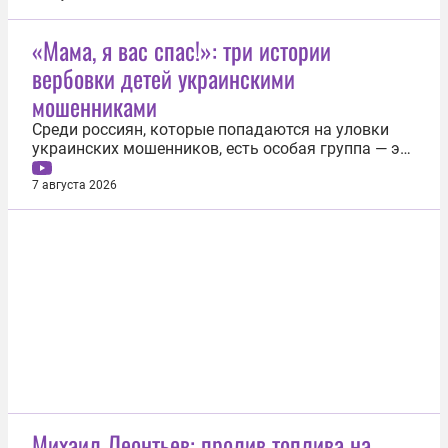
провели масштабные мероприятия. В Тюменской
области «РН-Уватнефтегаз» помогает родовым
«Мама, я вас спас!»: три истории
угодьям демьянских хантов топливом,
вербовки детей украинскими
стройматериалами и техникой. За...
мошенниками
Среди россиян, которые попадаются на уловки
украинских мошенников, есть особая группа — это
дети. Процесс обработки — от первого контакта
до передачи денег или исполнения задания от
7 августа 2026
кураторов может занять от двух часов до
нескольких месяцев. Детей превращают в
послушных исполнителей, которые...
Михаил Леонтьев: пролив топлива на