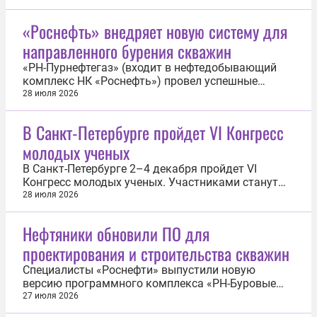
«Роснефть» внедряет новую систему для
направленного бурения скважин
«РН-Пурнефтегаз» (входит в нефтедобывающий
комплекс НК «Роснефть») провел успешные
опытно-промышленные испытания новой роторно-
28 июля 2026
управляемой системы (РУС) отечественного
производства. Разработанное в Республике
В Санкт-Петербурге пройдет VI Конгресс
Башкортостан оборудование позволило
молодых ученых
значительно увеличить скорость бурения.
Система в...
В Санкт-Петербурге 2–4 декабря пройдет VI
Конгресс молодых ученых. Участниками станут
ведущие ученые, представители научных и
28 июля 2026
образовательных организаций, инженеры,
технологические предприниматели,
Нефтяники обновили ПО для
государственные деятели и представители
проектирования и строительства скважин
деловых кругов. Об этом сообщили в пресс-
службе организатора...
Специалисты «Роснефти» выпустили новую
версию программного комплекса «РН-Буровые
расчеты» (версия 2.0). Как сообщили в компании,
27 июля 2026
комплекс помогает инженерам проводить