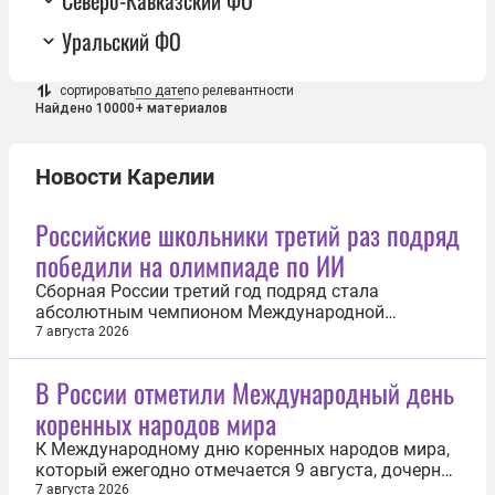
Северо-Кавказский ФО
Уральский ФО
сортировать
по дате
по релевантности
Найдено 10000+ материалов
Новости Карелии
Российские школьники третий раз подряд
победили на олимпиаде по ИИ
Сборная России третий год подряд стала
абсолютным чемпионом Международной
олимпиады по искусственному интеллекту (IOAI)
7 августа 2026
среди старшеклассников. В финале, проходившем
в Казахстане с 2 по 7 августа, российская
В России отметили Международный день
команда завоевала восемь медалей — семь
коренных народов мира
золотых и одну бронзовую, а один из участников
стал...
К Международному дню коренных народов мира,
который ежегодно отмечается 9 августа, дочерние
предприятия «Роснефти» в регионах присутствия
7 августа 2026