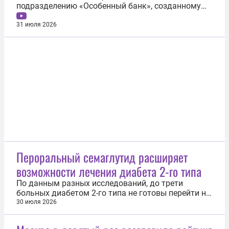
подразделению «Особенный банк», созданному
«Сбером» с целью сделать доступными
финансовые услуги для людей с инвалидностью и
31 июля 2026
других клиентов с особыми потребностями. Топ-
менеджеры «Сбера» рассказали, как за это время
трансформировался подход к решению этой...
Пероральный семаглутид расширяет
возможности лечения диабета 2-го типа
По данным разных исследований, до трети
больных диабетом 2-го типа не готовы перейти на
терапию с инъекциями из-за боязни боли и
30 июля 2026
изменения привычного образа жизни. Однако на
российском рынке доступны и другие формы