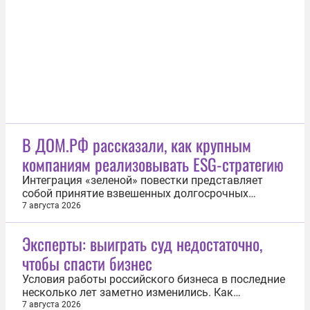
счастья, написал книгу, посвященную путям
поиска счастья, а умер...
В ДОМ.РФ рассказали, как крупным
компаниям реализовывать ESG-стратегию
Интеграция «зеленой» повестки представляет
собой принятие взвешенных долгосрочных
решений, которые доказали свою социально-
7 августа 2026
экономическую эффективность. Об этом
сообщила директор по устойчивому развитию и
Эксперты: выиграть суд недостаточно,
международному сотрудничеству ДОМ.РФ
чтобы спасти бизнес
Марина Слуцкая в рамках дискуссии
профессионалов в области...
Условия работы российского бизнеса в последние
несколько лет заметно изменились. Как
отмечают специалисты, выросли стоимость
7 августа 2026