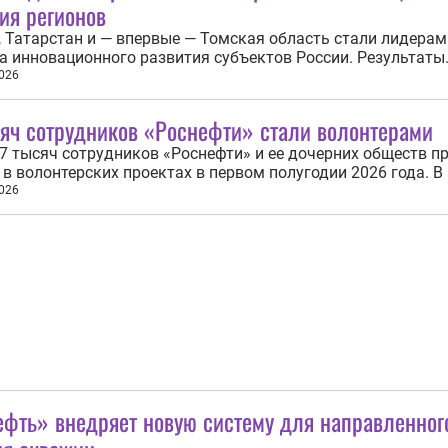
ия регионов
 Татарстан и — впервые — Томская область стали лидерам
а инновационного развития субъектов России. Результаты
а обнародовал Институт статистических исследований и
026
ики знаний Высшей школы экономики (ИСИЭЗ НИУ ВШЭ). 
ила рейтинг в девятый раз. «Как и...
сяч сотрудников «Роснефти» стали волонтерами
7 тысяч сотрудников «Роснефти» и ее дочерних обществ п
 в волонтерских проектах в первом полугодии 2026 года. В
ативной программы «Платформа добрых дел» проведено 7
026
ятий по всей стране. Основными направлениями волонте
ности стали социальная...
ефть» внедряет новую систему для направленног