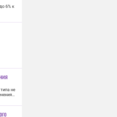
до 6% к
льный
 в
ния
 типа не
енения
 и
тара»®
ого