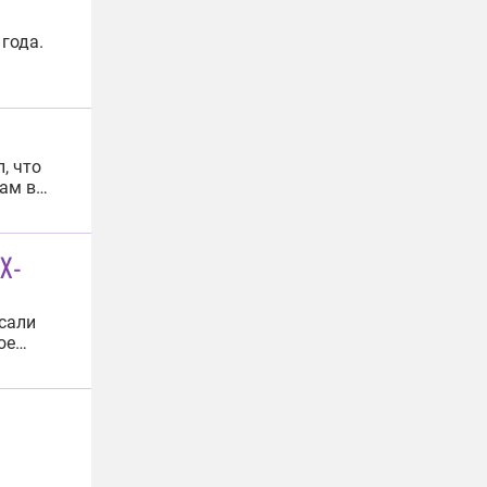
года.
ммы
, что
ам в
опе это
ены этим
AX-
сали
ое
во