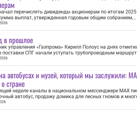
нерам
начал перечислять дивиденды акционерам по итогам 2025 
сумма выплат, утвержденная годовым общим собранием,
ла рекордные 850,2 млрд рублей — по 37,64 рубля на одну
 2026
венную и привилегированную акцию. Половину из этой су
 государство как основной акционер...
д в прошлое
ик управления «Газпрома» Кирилл Полоус на днях отметил
е поставки СПГ начали уступать трубопроводным маршрут
сти, что напрямую сказывается на ценах. Котировки в Евр
 2026
ают достаточно наглядно. На нидерландском хабе TTF ц
акрепились выше отметки...
на автобусах и музей, который мы заслужили: M
 о стране
дящей неделе каналы в национальном мессенджере MAX пи
очный автобус, продажу домика для лесных гномов и мног
 Самое интересное — в нашей подборке. Центральный
026
ьный округ Интересную статистику представило «Агентст
: наиболее популярные у безбилетников...