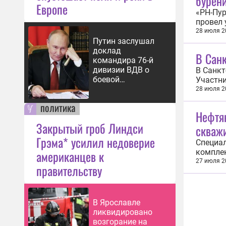
бурен
Европе
«РН-Пур
провел
управля
28 июля 2
Путин заслушал
в Респу
доклад
увеличи
В Санк
командира 76-й
дивизии ВДВ о
В Санкт
боевой
Участни
обстановке
образов
28 июля 2
предпри
политика
кругов.
Нефтя
Закрытый гроб Линдси
скваж
Грэма* усилил недоверие
Специа
американцев к
комплек
комплек
27 июля 2
правительству
процесс
Буровые
В Ярославле
ликвидировано
возгорание на