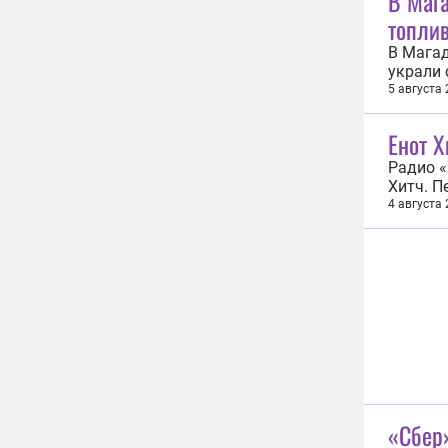
В Маг
топлив
В Магад
украли 
замести
5 августа
Берегов
Магадан
Енот Х
Радио «
Хитч. П
взаимод
4 августа
Голосом
слушате
«Сбер