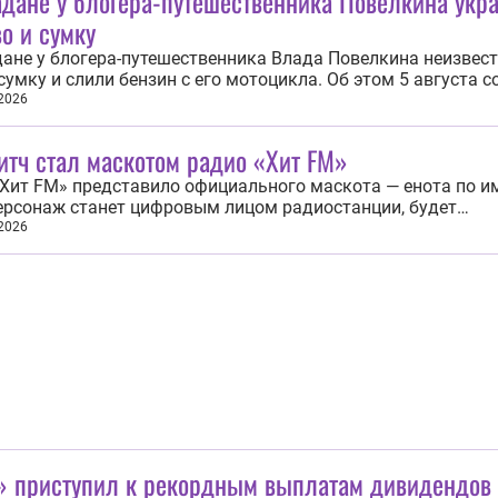
адане у блогера-путешественника Повелкина укр
о и сумку
ане у блогера-путешественника Влада Повелкина неизвес
сумку и слили бензин с его мотоцикла. Об этом 5 августа 
тель председателя правительства Магаданской области П
 2026
ой. Со слов председателя, блогер приехал из Нижнего Новг
 на своем мотоцикле...
итч стал маскотом радио «Хит FM»
Хит FM» представило официального маскота — енота по и
ерсонаж станет цифровым лицом радиостанции, будет
ействовать с аудиторией и участвовать в специальных пр
 2026
 Хитча стал программный директор Роман Кухлевский, ко
ли знают по фирменным джинглам и...
» приступил к рекордным выплатам дивидендов