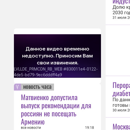
индус
Долю кр
2030 го
Мишуст
31 июля 2
округ. 
регионе
Перор
новость часа
диабет
Матвиенко допустила
По данн
выпуск рекомендации для
готовы 
россиян не посещать
привычн
30 июля 2
другие 
Армению
компани
Москва
все новости
19:18