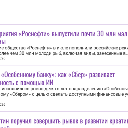
риятия «Роснефти» выпустили почти 30 млн мал
мы
е общества «Роснефти» в июле пополнили российские рек
олее чем 30 млн молоди рыб, включая виды, занесенные в
 книгу России. К акциям присоединились сотрудники
026
ятий, члены их семей и студенты профильных вузов-партн
е масштабные зарыбления прошли в Сибири...
 «Особенному банку»: как «Сбер» развивает
пность с помощью ИИ
 исполнилось ровно десять лет подразделению «Особенны
ому «Сбером» с целью сделать доступными финансовые у
ей с инвалидностью и других клиентов с особыми потреб
еджеры «Сбера» рассказали, как за это время
026
рмировался подход к решению этой...
тин поручил совершить рывок в развитии креати