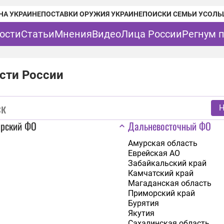
НА УКРАИНЕ
ПОСТАВКИ ОРУЖИЯ УКРАИНЕ
ПОИСКИ СЕМЬИ УСОЛЬ
ости
Статьи
Мнения
Видео
Лица России
Регнум 
сти России
Н
ирский ФО
Дальневосточный ФО
Амурская область
Еврейская АО
Забайкальский край
Камчатский край
Магаданская область
Приморский край
Бурятия
Якутия
Сахалинская область