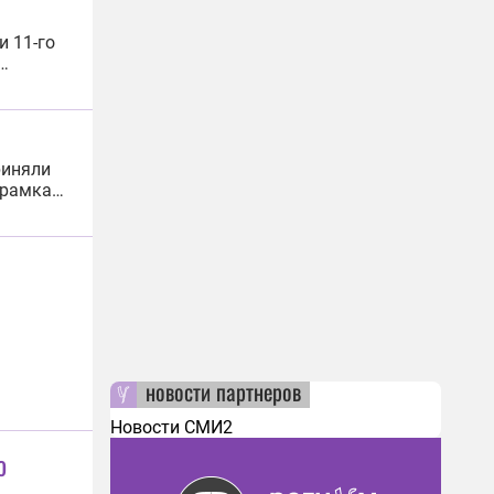
и 11-го
Москва
риняли
 рамках
56
рской
новости партнеров
Новости СМИ2
о