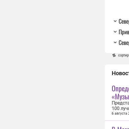
Сев
При
Севе
сортир
Новос
Опред
«Музы
Предста
100 луч
междун
6 августа
конкурс
«Гордос