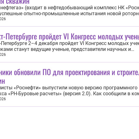
ия скважин
нефтегаз» (входит в нефтедобывающий комплекс НК «Рос
 успешные опытно-промышленные испытания новой роторн
емой системы (РУС) отечественного производства. Разраб
026
блике Башкортостан оборудование позволило значительно
ть скорость бурения. Система в...
т-Петербурге пройдет VI Конгресс молодых учен
-Петербурге 2–4 декабря пройдет VI Конгресс молодых уче
ками станут ведущие ученые, представители научных и
ательных организаций, инженеры, технологические
026
ниматели, государственные деятели и представители дел
 Об этом сообщили в пресс-службе организатора...
ники обновили ПО для проектирования и строите
ин
листы «Роснефти» выпустили новую версию программного
са «РН-Буровые расчеты» (версия 2.0). Как сообщили в ко
с помогает инженерам проводить расчеты и моделироват
026
ы при проектировании и строительстве скважин. С помощ
 расчеты» можно строить траектории...