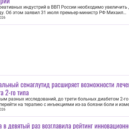
трий
еативных индустрий в ВВП России необходимо увеличить 
ду. Об этом заявил 31 июля премьер-министр РФ Михаил
ин во время рабочей поездки в Дальневосточный федера
026
Председатель правительства посетил в Якутске крупнейший
 креативный кластер «Квартал труда»...
альный семаглутид расширяет возможности лече
а 2-го типа
ым разных исследований, до трети больных диабетом 2-го
перейти на терапию с инъекциями из-за боязни боли и изм
ого образа жизни. Однако на российском рынке доступны
026
формы введения лекарств, в том числе таблетки «Семаль
и «Промомед»...
 в девятый раз возглавила рейтинг инновационн