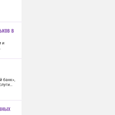
ьков в
и и
еров.
й банк»,
слуги
ностями.
вных