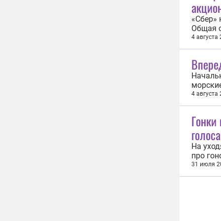
акцио
«Сбер» 
Общая 
состави
4 августа
обыкно
получит
Впере
Начальн
морски
надежно
4 августа
показыв
летом з
Гонки 
голоса
На ухо
про гон
другое.
31 июля 2
федерал
Москва»