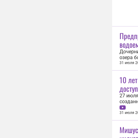
Предп
водое
Дочерни
озера б
Красную
31 июля 2
предпри
Наиболе
10 лет
досту
27 июля
созданн
для люд
Топ-мен
31 июля 2
трансфо
Мишус