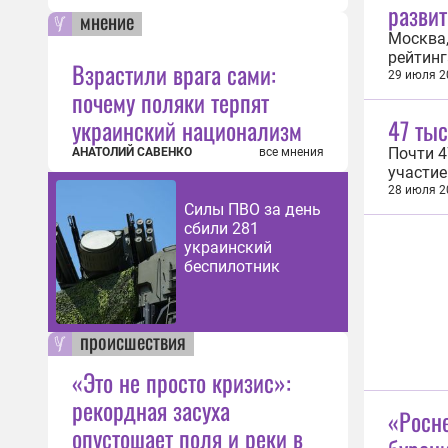
развит
мнение
Москва,
рейтинг
Взрастили врага сами:
рейтинг
29 июля 2
почему поляки терпят
эконом
возглав
украинский национализм
47 ты
Почти 4
АНАТОЛИЙ САВЕНКО
все мнения
участие
корпор
28 июля 2
Силы ПВО за день
меропри
сбили 281
деятель
украинский
беспилотник
происшествия
«Это не просто кризис»:
рекордная засуха
«Росн
опустошает поля и реки в