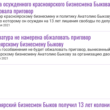
а осужденного красноярского бизнесмена Быкова
у криминального авторитета...
овала приговор
р красноярскому бизнесмену и политику Анатолию Быкову
о которому он осужден на 13 лет лишения свободы по делу
ации двойного убийства в 1994 году, обжаловала его защи
ря 2021
 сентября сообщил адвокат бизнесмена Алексей Прохоров.
атура не намерена обжаловать приговор
апелляцию — ред.)», —...
оярскому бизнесмену Быкову
 гособвинения не будет обжаловать приговор, вынесенный
ярскому бизнесмену Анатолию Быкову за организацию дво
а в 1994 году. Об этом заявили в региональном надзорном
я 2021
ве 7 сентября. Читайте также: Бизнесмену Быкову предъя
лы по делу об убийстве 2004...
оярский бизнесмен Быков получил 13 лет колони