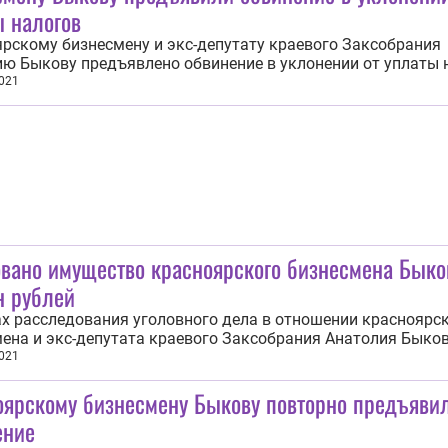
ы налогов
рскому бизнесмену и экс-депутату краевого Заксобрания
ю Быкову предъявлено обвинение в уклонении от уплаты 
 крупном размере. Об этом ИА REGNUM сообщили 26 июля 
021
 следственном управлении СКР по Красноярскому краю и
. По данным ведомства, Быкову с учётом...
овано имущество красноярского бизнесмена Быко
н рублей
х расследования уголовного дела в отношении красноярс
ена и экс-депутата краевого Заксобрания Анатолия Быков
одстрекательства к совершению убийства по найму налож
021
имущество. Об этом ИА REGNUM сообщили в Следственном
оярскому бизнесмену Быкову повторно предъяви
е РФ. Расследование уголовного...
ение