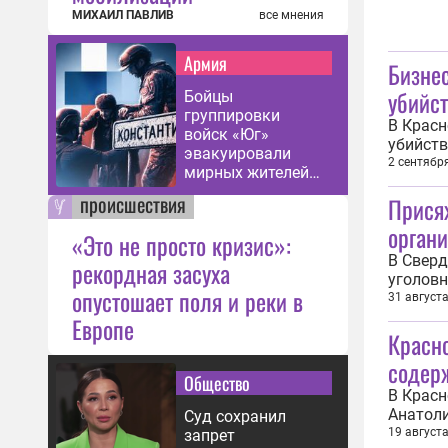
МИХАИЛ ПАВЛИВ
все мнения
Армия
Бизне
убийст
Бойцы
группировки
В Красн
войск «Юг»
убийств
эвакуировали
Анатол
2 сентябр
мирных жителей
ознаком
из
происшествия
Прися
службе 
Константиновки
органи
«Это не просто кризис»:
В Сверд
рекордная засуха
уголовн
опустошает поля и реки в
Заксобр
31 август
Алексан
Европе
Красн
Как соо
содер
Общество
В Красн
Анатоли
Суд сохранил
подстре
19 август
запрет