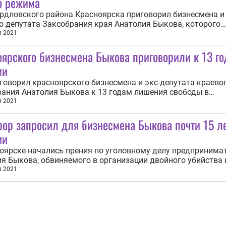
о режима
рдловского района Красноярска приговорил бизнесмена и
 депутата Заксобрания края Анатолия Быкова, которого
ые признали виновным в организации в 1994 году убийст
я 2021
 Войтенко и Александра Наумова, к 13 годам лишения сво
ярского бизнесмена Быкова приговорили к 13 г
тельной колонии общего режима. Об этом 7...
ии
говорил красноярского бизнесмена и экс-депутата краево
ания Анатолия Быкова к 13 годам лишения свободы в
тельной колонии общего режима по уголовному делу об
я 2021
ации убийства двух человек ( Александра Наумова и Кири
ор запросил для бизнесмена Быкова почти 15 л
о ) в 1994 году. Об этом ИА REGNUM сообщили 7...
ии
оярске начались прения по уголовному делу предпринима
я Быкова, обвиняемого в организации двойного убийства 
рокуратура запросила для подсудимого 14 лет и 11 месяце
я 2021
 общего режима, сообщает «Коммерсант». 31 августа при
ели признали бизнесмена...