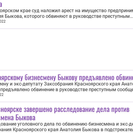
а
оярском крае суд наложил арест на имущество предприни
я Быкова, которого обвиняют в руководстве преступным
твом и убийстве. Об этом корреспонденту ИА REGNUM со
022
лужбе Главного следственного управления СКР по региону. 
расследования по иску о...
оярскому бизнесмену Быкову предъявлено обвин
ену и экс-депутату Заксобрания Красноярского края Ана
предъявлено обвинение в руководстве преступным сообщ
. 210 УК РФ) и убийстве (п. «ж» ч. 2 ст. 105 УК РФ) жителя
22
рска. Об этом ИА REGNUM сообщили 7 июля в Главном
сноярске завершено расследование дела против
енном управлении СКР по...
смена Быкова
ование уголовного дела по обвинению бизнесмена и экс-д
ания Красноярского края Анатолия Быкова в подстрекате