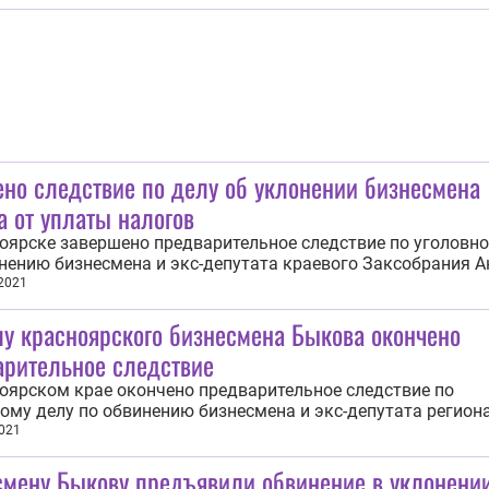
о двух человек по найму продлён срок содержания под стр
 ИА REGNUM сообщили в...
но следствие по делу об уклонении бизнесмена
 от уплаты налогов
оярске завершено предварительное следствие по уголовн
нению бизнесмена и экс-депутата краевого Заксобрания 
в уклонении от уплаты налогов в особо крупном размере (ч.
 2021
РФ). Об этом ИА REGNUM сообщили 6 августа в Главном
лу красноярского бизнесмена Быкова окончено
енном управлении СКР по...
арительное следствие
оярском крае окончено предварительное следствие по
ому делу по обвинению бизнесмена и экс-депутата регион
ания Анатолия Быкова в подстрекательствах к совершен
021
а по найму и покушению на убийство двух человек по найм
смену Быкову предъявили обвинение в уклонении
 REGNUM сообщили 30 июля в...