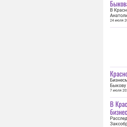
Быков
В Красн
Анатоли
сообщес
24 июля 2
пресс-с
рамках 
Красн
Бизнесм
Быкову 
(ч. 1 ст
7 июля 20
Красноя
В Кра
следств
бизне
Расслед
Заксобр