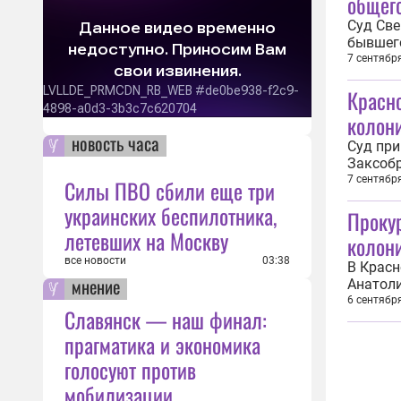
общег
Суд Све
бывшего
присяжн
7 сентябр
Кирилла
Красно
исправи
колон
новость часа
Суд при
Заксобр
исправи
7 сентябр
Силы ПВО сбили еще три
организ
украинских беспилотника,
Прокур
Войтенк
летевших на Москву
колон
все новости
03:38
В Красн
мнение
Анатоли
году. П
6 сентябр
Славянск — наш финал:
колонии
заседат
прагматика и экономика
голосуют против
мобилизации