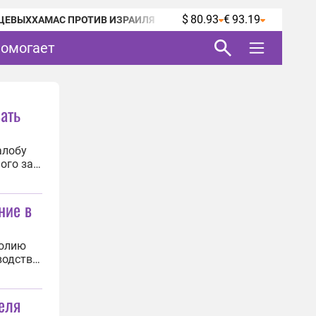
$ 80.93
€ 93.19
ЦЕВЫХ
ХАМАС ПРОТИВ ИЗРАИЛЯ
помогает
ать
алобу
ого за
онденту
ярского
ние в
толию
водстве
м ИА
и СКР по
еля