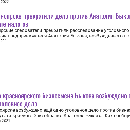
шению убийства по найму и покушении на убийство по най
 2022
енов завершено. Об этом ИА REGNUM сообщили 7 февраля
сноярске прекратили дело против Анатолия Быко
 следственном управлении...
те налогов
рские следователи прекратили расследование уголовного 
ии предпринимателя Анатолия Быкова, возбужденного по
нию в уклонении от уплаты налогов. Об этом 9 ноября соо
2021
лужбе Главного следственного управления СК России по
рскому краю. «Уголовное дело в...
в красноярского бизнесмена Быкова возбуждено
головное дело
оярске возбуждено ещё одно уголовное дело против бизне
утата краевого Заксобрания Анатолия Быкова. Как сообщ
15 октября в Главном следственном управлении СКР по
я 2021
рскому краю и Хакасии, он подозревается в подстрекатель