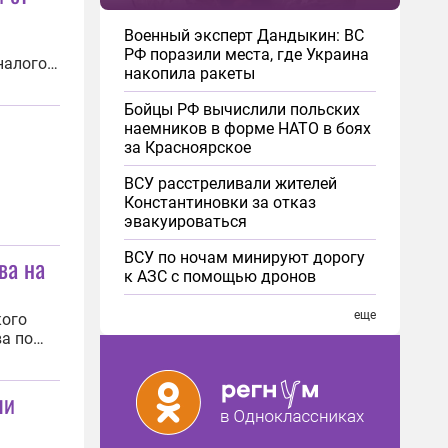
Военный эксперт Дандыкин: ВС
РФ поразили места, где Украина
налогов
накопила ракеты
в
Бойцы РФ вычислили польских
наемников в форме НАТО в боях
за Красноярское
ВСУ расстреливали жителей
Константиновки за отказ
эвакуироваться
ВСУ по ночам минируют дорогу
ва на
к АЗС с помощью дронов
еще
кого
а по
ен арест
ли