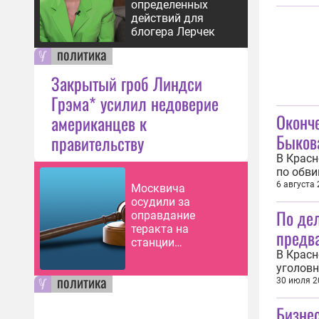
убийств
определенных
Об этом
действий для
блогера Лерчек
политика
Закрытый гроб Линдси
Грэма* усилил недоверие
Оконче
американцев к
Быкова
правительству
В Красн
по обви
Быкова 
6 августа
Москвича
198 УК 
осудили за
По де
следств
оправдание
теракта на
предв
станции
В Красн
«Лубянка» в 2010
уголовн
году
политика
Заксобр
30 июля 2
убийств
Бизне
этом ИА