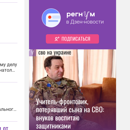
ажей.
сво на украине
ому делу
Анатолия
 2 ст.
Учитель-фронтовик,
потерявший сына на СВО:
ального
ию
внуков воспитаю
у. Об
защитниками
 от