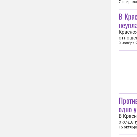
к совер
7 февраля
бизнесм
В Кра
Главном
неупла
Красноя
отношен
подозре
9 ноября 
пресс-с
Красноя
Проти
одно у
В Красн
экс-деп
REGNUM 
15 октябр
Красноя