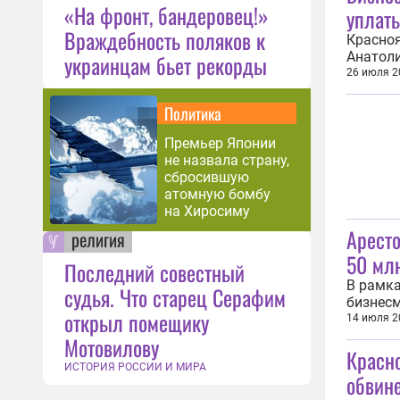
«На фронт, бандеровец!»
уплат
Враждебность поляков к
Красноя
Анатоли
украинцам бьет рекорды
в особо
26 июля 2
Главном
Хакасии
Политика
Премьер Японии
не назвала страну,
сбросившую
атомную бомбу
на Хиросиму
Арест
религия
50 мл
Последний совестный
В рамка
судья. Что старец Серафим
бизнесм
открыл помещику
факту п
14 июля 2
на его 
Мотовилову
Красн
комитет
ИСТОРИЯ РОССИИ И МИРА
обвин