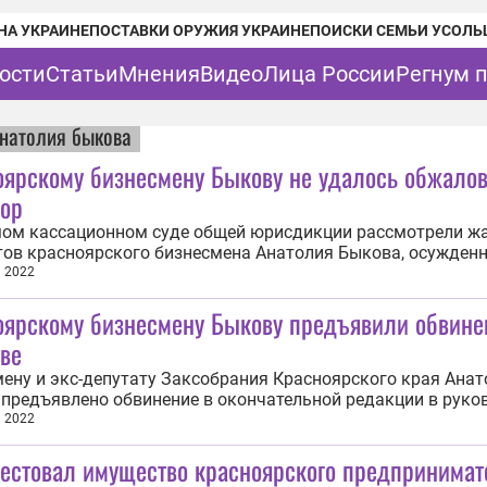
НА УКРАИНЕ
ПОСТАВКИ ОРУЖИЯ УКРАИНЕ
ПОИСКИ СЕМЬИ УСОЛЬ
ости
Статьи
Мнения
Видео
Лица России
Регнум 
натолия быкова
оярскому бизнесмену Быкову не удалось обжалов
вор
мом кассационном суде общей юрисдикции рассмотрели ж
ов красноярского бизнесмена Анатолия Быкова, осужденн
ацию убийства двух человек в 1994 году. Об этом корресп
а 2022
UM сообщили в объединённой пресс-службе судов Красно
оярскому бизнесмену Быкову предъявили обвине
сентябре 2021 года по...
ве
ену и экс-депутату Заксобрания Красноярского края Ана
предъявлено обвинение в окончательной редакции в руко
ным сообществом и убийстве жителя Красноярска. Об это
а 2022
сообщили 29 августа в Главном следственном управлени
рестовал имущество красноярского предпринимат
рскому краю и Хакасии...