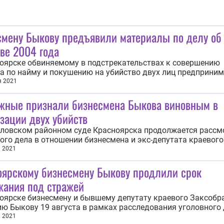
смену Быкову предъявили материалы по делу об
ве 2004 года
оярске обвиняемому в подстрекательствах к совершению
а по найму и покушению на убийство двух лиц предприни
ию Быкову предъявлены материалы уголовного дела для
я 2021
ления. Об этом корреспонденту ИА REGNUM сообщили в пр
жные признали бизнесмена Быкова виновным в
следственного управления СКР по региону. По...
зации двух убийств
ловском районном суде Красноярска продолжается рассм
ого дела в отношении бизнесмена и экс-депутата краевого
ания Анатолия Быкова, обвиняемого в организации убийс
а 2021
дра Наумова и Кирилла Войтенко, произошедшего в 1994 г
оярскому бизнесмену Быкову продлили срок
бщили ИА REGNUM в прокуратуре...
жания под стражей
оярске бизнесмену и бывшему депутату краевого Заксобр
ю Быкову 19 августа в рамках расследования уголовного 
кательствах к совершению убийства по найму и покушени
а 2021