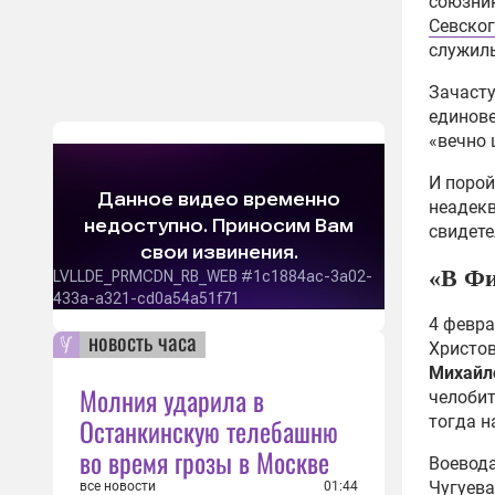
союзник
«Мон
Севско
восс
служил
Ваш
07:10
Зачасту
единове
Огон
«вечно
прев
ато
И порой
07:24
неадекв
свидете
Дух 
Амер
«В Фи
века
06:58
4 февра
новость часа
Акци
Христов
неск
Михайл
Молния ударила в
стал
челоби
06:19
тогда н
Останкинскую телебашню
Асуа
во время грозы в Москве
Воевода
выиг
Чугуева
все новости
01:44