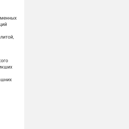
еменных
щий
литой,
кого
никших
ашних