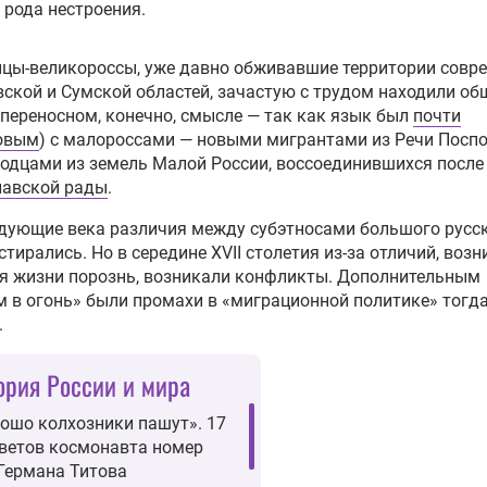
 рода нестроения.
нцы-великороссы, уже давно обживавшие территории совр
ской и Сумской областей, зачастую с трудом находили об
 переносном, конечно, смысле — так как язык был
почти
овым
) с малороссами — новыми мигрантами из Речи Поспо
одцами из земель Малой России, воссоединившихся после
лавской рады
.
дующие века различия между субэтносами большого русс
стирались. Но в середине XVII столетия из-за отличий, воз
я жизни порознь, возникали конфликты. Дополнительным
 в огонь» были промахи в «миграционной политике» тогд
.
ория России и мира
ошо колхозники пашут». 17
ветов космонавта номер
Германа Титова