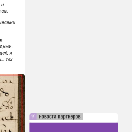
 и
лов.
пчелами
а
юдьми.
ей, и
и… тех
новости партнеров