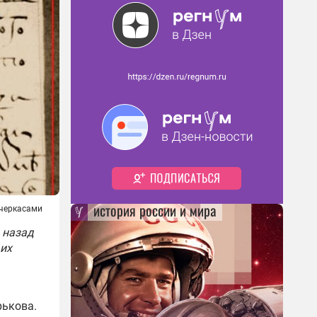
история россии и мира
 черкасами
 назад
 их
рькова.