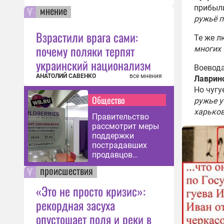
битв
прибыл
мнение
07:40
ружьё п
Не б
Взрастили врага сами:
Те же л
Мос
почему поляки терпят
многих 
Испа
украинский национализм
10:47
Воевода
АНАТОЛИЙ САВЕНКО
все мнения
Лаврин
«Про
Но чуг
«гер
Общество
ружье у
безо
харьков
10:46
Правительство
рассмотрит меры
Клей
поддержки
подр
пострадавших
«гер
продавцов
21:02
Wildberries
происшествия
Пушк
«Это не просто кризис»:
Кто 
без
рекордная засуха
12:03
опустошает поля и реки в