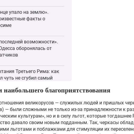
нце упало на землю».
известные факты о
осиме
последней возможности».
Одесса оборонялась от
атчиков
тания Третьего Рима: как
л чуть не сгубил самый
ний храм Москвы
 наибольшего благоприятствования
планетянин» с ножом. Дело
отношения великорусов — служилых людей и пришлых чер
яка Фишера и последний
в) — были сложными не только из-за принадлежности к р
трел в России
ческим культурам», но и в силу льгот, которые тогдашнее 
ство давало своим новым подданным. Так, черкасы обла
ими льготами и поблажками для стимуляции их переселен
ца со свастикой: кто дал