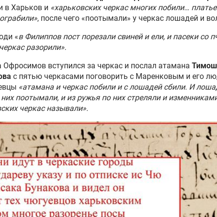
у за Африку
и в Харьков и
«харьковских черкас многих побили… платье
ограбили»
, после чего «поотымали» у черкас лошадей и во
езоблачное небо: почему
юди «
в Филиппов пост порезали свиней и ели, и пасеки со 
ква медлила с помощью
черкас разорили».
нской Республике
 Офросимов вступился за черкас и послал атамана
Тимош
ова
с пятью черкасами поговорить с Маренковым и его л
странство очищено»: как
уевцы
«атамана и черкас побили и с лошадей сбили. И лошад
ои Украины» убили тысячи
 них поотымали, и из ружья по них стреляли и изменникам
ружных поляков
ских черкас называли».
 на крови. Раскрыты
обности преступлений
оя УПА»* Купяка
и против матросских жен.
научил Зеленского бить по
оружным