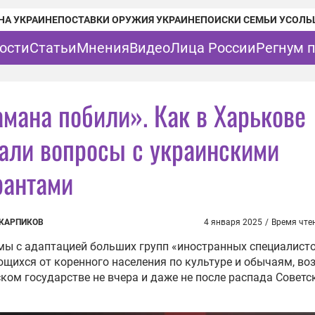
НА УКРАИНЕ
ПОСТАВКИ ОРУЖИЯ УКРАИНЕ
ПОИСКИ СЕМЬИ УСОЛЬ
ости
Статьи
Мнения
Видео
Лица России
Регнум 
амана побили». Как в Харькове
али вопросы с украинскими
рантами
 КАРПИКОВ
4 января 2025
/
Время чте
ы с адаптацией больших групп «иностранных специалисто
щихся от коренного населения по культуре и обычаям, во
ком государстве не вчера и даже не после распада Советс