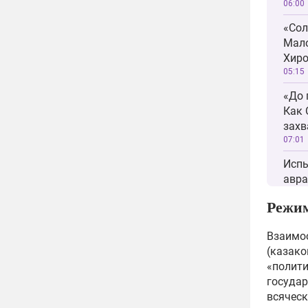
06:00
«Сол
Мало
Хир
05:15
«До 
Как 
захв
07:01
Испы
авра
древ
Режим
06:45
«Ино
Взаимо
мань
(казако
расс
«полити
07:28
государ
всяческ
Коль