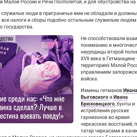
й Малой России и Речи Посполитой, и для обустройства на 
еру провести Олимпийские
-1936
 служилые люди в приграничье ими не обладали и должны
ь все налоги и сборы подобно остальным служилым людям
о государства.
едний совестный судья. Что
ец Серафим открыл
ество
Не способствовали вза
ещику Мотовилову
пониманию и многочис
неурядицы второй поло
сскому морю: как Пётр I
XVII века в Гетманщине
убал окно на юг
территориях Малой Рос
управлением запорожск
войска.
д медленной смерти. Рава-
кая — место предательства
Измены гетманов
Иван
ятости
ие среди нас: «Что мне
Выговского
и
Ивана
Брюховецкого
, бунты и
аина сделал? Лучше в
истребления русских
лючительное мужество».
естина воевать поеду!»
гарнизонов во время
Россия и КНДР вместе
черкасских восстаний, 
ждали врага
татар черкасами в каче