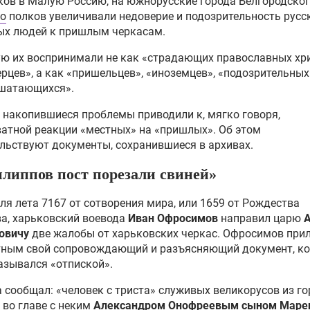
ов в Малую Россию, на южнорусские города Белгородског
када-2026»: как кубинское
го
полков увеличивали недоверие и подозрительность русс
тание вновь бросает вызов
ых людей к пришлым черкасам.
ингтону
ю их воспринимали не как «страдающих православных хр
рцев», а как «пришельцев», «иноземцев», «подозрительных
ь Бикини: как США
 шатающихся».
ратили райский остров в
мный ад
 накопившиеся проблемы приводили к, мягко говоря,
атной реакции «местных» на «пришлых». Об этом
льствуют документы, сохранившиеся в архивах.
освобождения: Латинской
икой правит умерший два
липпов пост порезали свиней»
 назад генерал
ля лета 7167 от сотворения мира, или 1659 от Рождества
я «Цыпленок»: как
а, харьковский воевода
Иван Офросимов
направил царю
олько премьеров Израиля
овичу
две жалобы от харьковских черкас. Офросимов при
и врагами Британии
тным свой сопровождающий и разъясняющий документ, к
азывался «отпиской».
нский поворот: как Москва
 сообщал: «человек с триста» служивых великорусов из г
рала у США и Британии
 во главе с неким
Александром Онофреевым сыном Мар