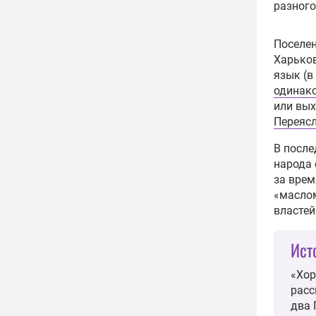
разного
Поселе
Харьков
язык (в
одинак
или вых
Переяс
В после
народа 
за врем
«маслом
властей
Ист
«Хор
расс
два 