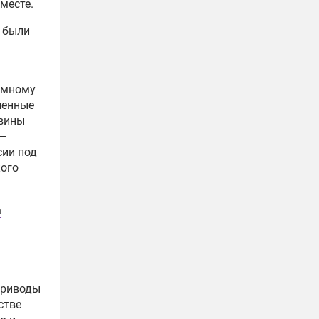
месте.
 были
имному
ленные
вины
 —
сии под
ого
а
приводы
стве