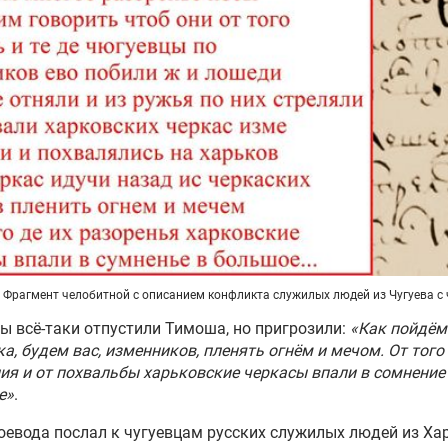
сшествие на мосту. Как на
м деле началась Вторая
вая война
Фрагмент челобитной с описанием конфликта служилых людей из Чугуева с
ы всё-таки отпустили Тимоша, но пригрозили:
«Как пойдём
ка, будем вас, изменников, пленять огнём и мечом. От того
ия и от похвальбы харьковские черкасы впали в сомнение
е»
.
оевода послал к чугуевцам русских служилых людей из Ха