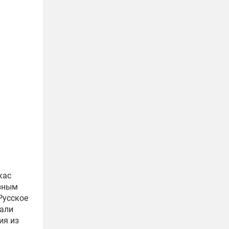
кас
азным
Русское
дали
ия из