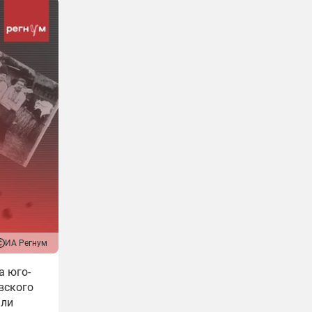
ИА Регнум
а юго-
вского
али