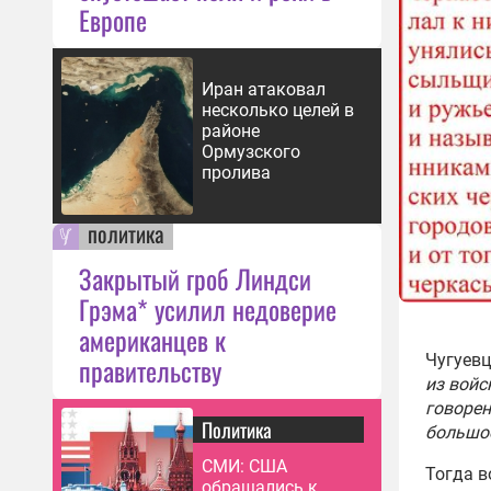
Прои
Европе
само
миро
11:59
Иран атаковал
несколько целей в
районе
Ормузского
пролива
политика
Закрытый гроб Линдси
Грэма* усилил недоверие
американцев к
Чугуевц
правительству
из войс
говорен
Политика
большо
СМИ: США
Тогда в
обращались к