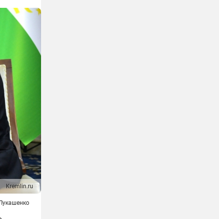
Kremlin.ru
 Лукашенко