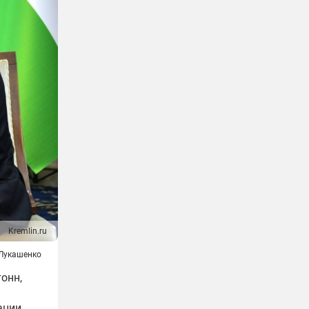
Kremlin.ru
 Лукашенко
онн,
ации