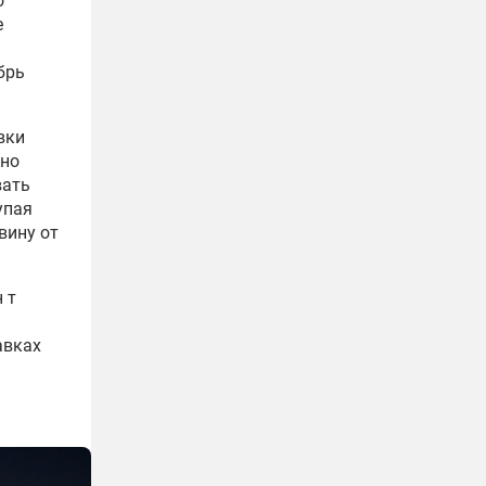
о
е
брь
вки
дно
вать
упая
вину от
 т
авках