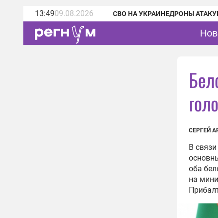
13:49
09.08.2026
СВО НА УКРАИНЕ
ДРОНЫ АТАКУ
Нов
Бел
гол
СЕРГЕЙ А
В связи
основны
оба бел
на мини
Прибалт