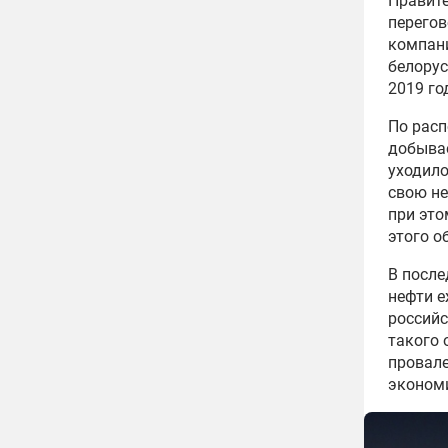
Правите
перегов
компани
белорус
2019 го
По расп
добывае
уходило
свою не
при это
этого о
В после
нефти е
российс
такого 
провале
экономи