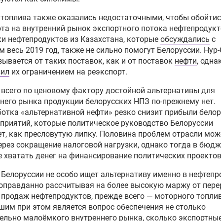
топлива также оказались недостаточными, чтобы обойтис
та на внутренний рынок экспортного потока нефтепродукт
и нефтепродуктов из Казахстана, которые
обсуждались
с
 весь 2019 год, также не сильно помогут Белоруссии. Нур
зывается от таких поставок, как и от поставок
нефти
, одна
вил
их ограничением на реэкспорт.
всего по ценовому фактору достойной альтернативы для
него рынка продукции белорусских НПЗ по-прежнему нет.
отка «альтернативной нефти» резко снизит прибыли бело
приятий, которые политическое руководство Белоруссии
т, как пресловутую липку. Половина проблем отрасли мож
ерез сокращение налоговой нагрузки, однако тогда в бюдж
е хватать денег на финансирование политических проектов
Белоруссии не особо ищет альтернативу именно в нефтепр
оправданно рассчитывая на более высокую маржу от пере
 продаж нефтепродуктов, прежде всего — моторного топлив
им при этом является вопрос обеспечения не столько
ельно малоёмкого внутреннего рынка, сколько экспортны