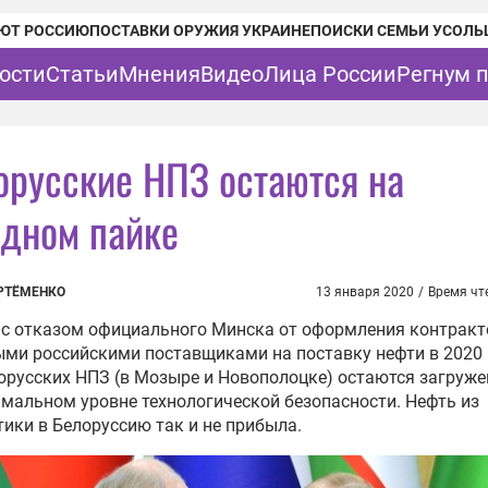
ЮТ РОССИЮ
ПОСТАВКИ ОРУЖИЯ УКРАИНЕ
ПОИСКИ СЕМЬИ УСОЛЬ
ости
Статьи
Мнения
Видео
Лица России
Регнум 
орусские НПЗ остаются на
одном пайке
РТЁМЕНКО
13 января 2020
/
Время чт
 с отказом официального Минска от оформления контракт
ми российскими поставщиками на поставку нефти в 2020 
орусских НПЗ (в Мозыре и Новополоцке) остаются загруж
мальном уровне технологической безопасности. Нефть из
ики в Белоруссию так и не прибыла.