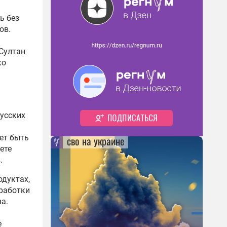
ь без
ов.
-Султан
ко
русских
ет быть
сво на украине
ете
.
одуктах,
работки
а.
е