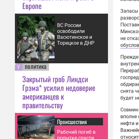
Европе
Запасы 
разворо
Поставк
ВС России
освободили
Минском
Васютинское и
не отка
Торецкое в ДНР
обусло
Прежде 
внутрен
политика
Перераб
Закрытый гроб Линдси
госпред
обдирае
Грэма* усилил недоверие
снята ч
американцев к
будет н
правительству
Совмин 
вполне 
Происшествия
нефти и
Важнейш
Рабочий погиб в
относит
попытке спасти