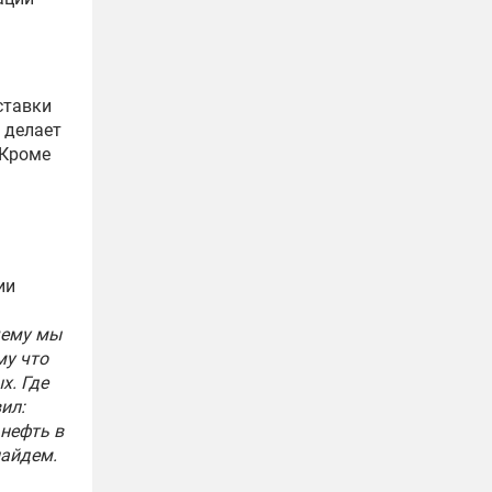
ставки
 делает
 Кроме
ии
чему мы
му что
х. Где
ил:
 нефть в
найдем.