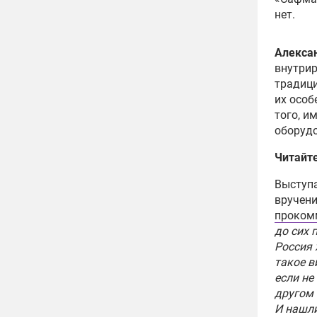
нет.
Алекса
внутрир
традици
их особ
того, и
оборуд
Читайт
Выступа
вручени
проком
до сих 
Россия 
такое в
если не
другом 
И нашл