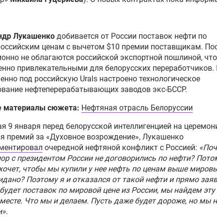
ндр Лукашенко
добивается от России поставок нефти по
оссийским ценам с вычетом $10 премии поставщикам. По
онно не облагаются российской экспортной пошлиной, что
енно привлекательными для белорусских переработчиков.
менно под российскую Urals настроено технологическое
ование нефтеперерабатывающих заводов экс-БССР.
е материалы сюжета:
Нефтяная отрасль Белоруссии
я 9 января перед белорусской интеллигенцией на церемон
я премий за «Духовное возрождение», Лукашенко
ментировал
очередной нефтяной конфликт с Россией:
«По
пор с президентом России не договорились по нефти? Пото
хочет, чтобы мы купили у нее нефть по ценам выше мировы
идано? Поэтому я и отказался от такой нефти и прямо заяв
 будет поставок по мировой цене из России, мы найдем эту
месте. Что мы и делаем. Пусть даже будет дороже, но мы 
и»
.