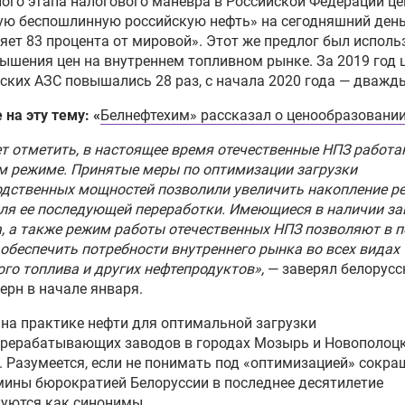
ого этапа налогового маневра в Российской Федерации це
ую беспошлинную российскую нефть» на сегодняшний ден
яет 83 процента от мировой». Этот же предлог был исполь
ышения цен на внутреннем топливном рынке. За 2019 год 
ских АЗС повышались 28 раз, с начала 2020 года — дважд
 на эту тему: «
Белнефтехим» рассказал о ценообразовании
т отметить, в настоящее время отечественные НПЗ работа
м режиме. Принятые меры по оптимизации загрузки
дственных мощностей позволили увеличить накопление р
ля ее последующей переработки. Имеющиеся в наличии з
, а также режим работы отечественных НПЗ позволяют в 
обеспечить потребности внутреннего рынка во всех видах
го топлива и других нефтепродуктов»
,
— заверял белорусс
ерн в начале января.
на практике нефти для оптимальной загрузки
ерерабатывающих заводов в городах Мозырь и Новополоцк
. Разумеется, если не понимать под «оптимизацией» сокра
мины бюрократией Белоруссии в последнее десятилетие
уются как синонимы.