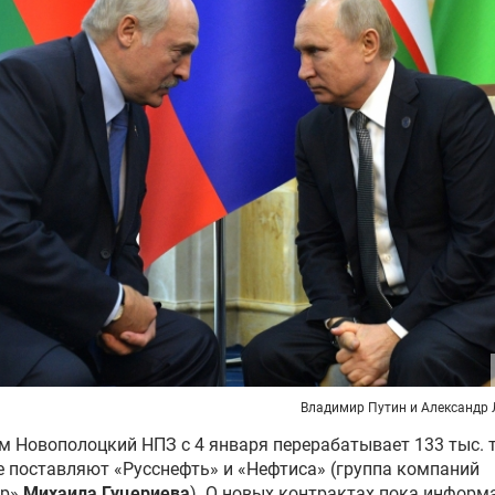
Владимир Путин и Александр
м Новополоцкий НПЗ с 4 января перерабатывает 133 тыс. т
 поставляют «Русснефть» и «Нефтиса» (группа компаний
ар»
Михаила Гуцериева
). О новых контрактах пока информ