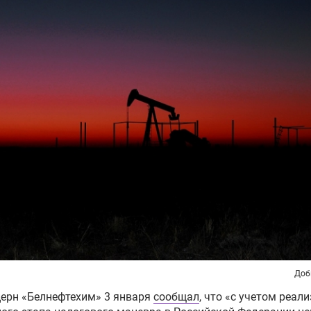
Доб
ерн «Белнефтехим» 3 января
сообщал
, что «с учетом реал