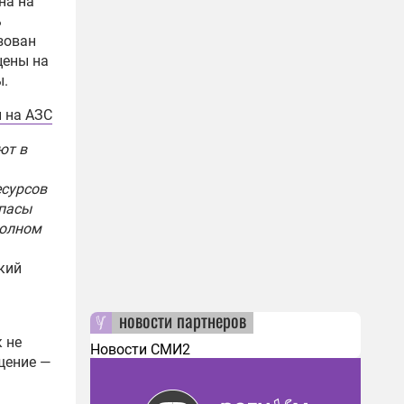
на на
ь
зован
цены на
ы.
 на АЗС
ют в
есурсов
апасы
полном
кий
новости партнеров
 не
Новости СМИ2
щение —