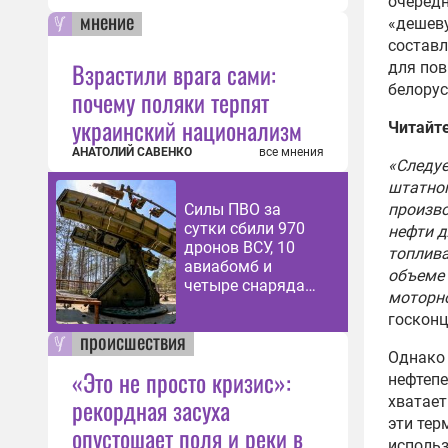
очередн
мнение
«дешев
составл
Взрастили врага сами:
для пов
белорус
почему поляки терпят
украинский национализм
Читайте
АНАТОЛИЙ САВЕНКО
все мнения
«Следуе
штатно
Силы ПВО за
произво
сутки сбили 970
нефти д
дронов ВСУ, 10
топлива
авиабомб и
объеме 
четыре снаряда
моторно
HIMARS
госконц
происшествия
Однако 
«Это не просто кризис»:
нефтеп
рекордная засуха
хватает
эти тер
опустошает поля и реки в
использ