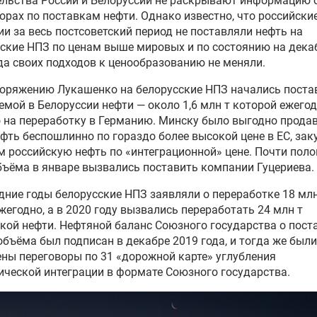
льства России и Белоруссии не раскрывают информацию 
орах по поставкам нефти. Однако известно, что российски
и за весь постсоветский период не поставляли нефть на
ские НПЗ по ценам выше мировых и по состоянию на дека
да своих подходов к ценообразованию не меняли.
оряжению Лукашенко на белорусские НПЗ начались поста
мой в Белоруссии нефти — около 1,6 млн т которой ежего
 на переработку в Германию. Минску было выгодно прода
фть беспошлинно по гораздо более высокой цене в ЕС, зак
м российскую нефть по «интеграционной» цене. Почти поло
бъёма в январе вызвались поставить компании Гуцериева.
дние годы белорусские НПЗ заявляли о переработке 18 млн
жегодно, а в 2020 году вызвались переработать 24 млн т
кой нефти. Нефтяной баланс Союзного государства о пост
объёма был подписан в декабре 2019 года, и тогда же были
ны переговоры по 31 «дорожной карте» углубления
ческой интеграции в формате Союзного государства.