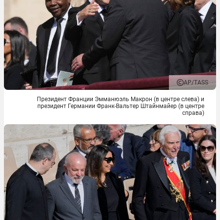
AP/TASS
Президент Франции Эмманюэль Макрон (в центре слева) и
президент Германии Франк-Вальтер Штайнмайер (в центре
справа)