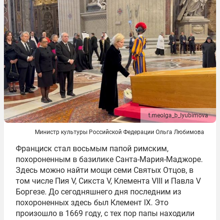
t.meolga_b_lyubimova
Министр культуры Российской Федерации Ольга Любимова
Франциск стал восьмым папой римским,
похороненным в базилике Санта-Мария-Маджоре.
Здесь можно найти мощи семи Святых Отцов, в
том числе Пия V, Сикста V, Клемента VIII и Павла V
Боргезе. До сегодняшнего дня последним из
похороненных здесь был Клемент IX. Это
произошло в 1669 году, с тех пор папы находили