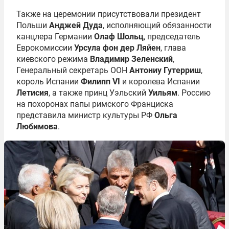
Также на церемонии присутствовали президент
Польши
Анджей Дуда
, исполняющий обязанности
канцлера Германии
Олаф Шольц
, председатель
Еврокомиссии
Урсула фон дер Ляйен
, глава
киевского режима
Владимир Зеленский
,
Генеральный секретарь ООН
Антониу Гутерриш
,
король Испании
Филипп VI
и королева Испании
Летисия
, а также принц Уэльский
Уильям
. Россию
на похоронах папы римского Франциска
представила министр культуры РФ
Ольга
Любимова
.