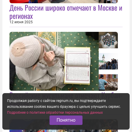
День России широко отмечают в Москве и
регионах
12 июня 2025
Российские мусульмане отмечают Курбан-
байрам
Продолжая работу с сайтом regnum.ru, вы подтверждаете
использование cookies вашего браузера с целью улучшить сервис.
6 июня 2025
Подробнее о политике обработки персональных данных
Понятно