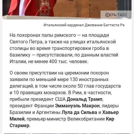
EPA/ТАСС
Итальянский кардинал Джованни Баттиста Ре
На похоронах папы римского ― на площади
Святого Петра, а также на улицах итальянской
столицы во время транспортировки гроба в
базилику ― присутствовали, по данным властей
Италии, не менее 400 тыс. человек.
О своем присутствии на церемонии похорон
заявили по меньшей мере 130 иностранных
делегаций, в том числе около 50 глав государств
и 10 правящих монархов. В Рим, в частности,
прибыли президент США
Дональд Трамп
,
президент Франции
Эммануэль Макрон
, лидеры
Бразилии и Аргентины
Лула да Сильва
и
Хавьер
Милей
, премьер-министр Великобритании
Кир
Стармер
.