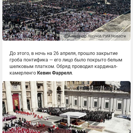
Александр Логунов/РИА Новости
До этого, в ночь на 26 апреля, прошло закрытие
гроба понтифика ― его лицо было покрыто белым
шелковым платком. Обряд проводил кардинал-
камерленго
Кевин Фаррелл
.