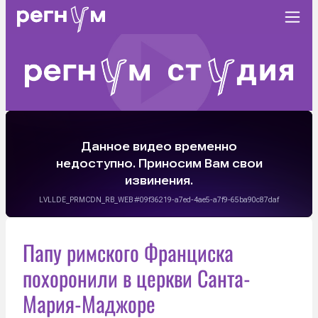
Папу римского Франциска
похоронили в церкви Санта-
Мария-Маджоре