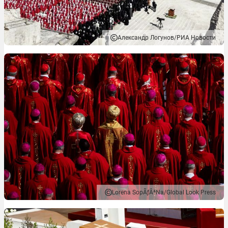
Александр Логунов/РИА Новости
Lorena SopÃƒÂªNa/Global Look Press