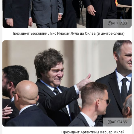
AP/TASS
Президент Бразилии Луис Инасиу Лула да Силва (в центре слева)
AP/TASS
Президент Аргентины Хавьер Милей