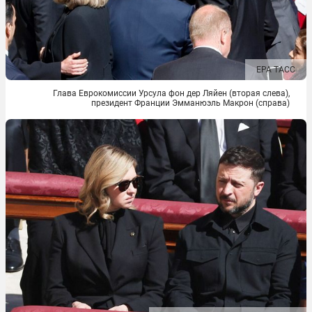
EPA ТАСС
Глава Еврокомиссии Урсула фон дер Ляйен (вторая слева),
президент Франции Эмманюэль Макрон (справа)