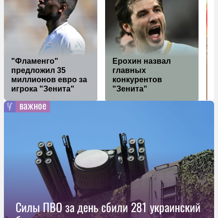
"Фламенго"
Ерохин назвал
предложил 35
главных
миллионов евро за
конкурентов
д
игрока "Зенита"
"Зенита"
д
важное
Силы ПВО за день сбили 281 украинский