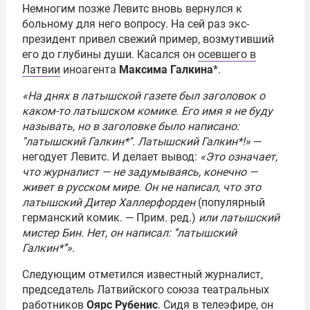
Немногим позже Левитс вновь вернулся к
больному для него вопросу. На сей раз экс-
президент привел свежий пример, возмутивший
его до глубины души. Касался он
осевшего в
Латвии
иноагента
Максима Галкина
*.
«На днях в латышской газете был заголовок о
каком-то латышском комике. Его имя я не буду
называть, но в заголовке было написано:
''латышский Галкин*''. Латышский Галкин*!»
—
негодует Левитс. И делает вывод:
«Это означает,
что журналист — не задумываясь, конечно —
живет в русском мире. Он не написал, что это
латышский Дитер Халлерфорден
(популярный
германский комик. — Прим. ред.)
или латышский
мистер Бин. Нет, он написал: ‘’латышский
Галкин*’’».
Следующим отметился известный журналист,
председатель Латвийского союза театральных
работников
Оярс Рубенис
. Сидя в телеэфире, он