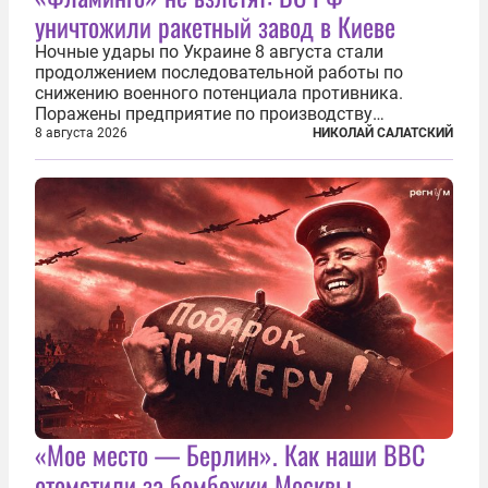
уничтожили ракетный завод в Киеве
Ночные удары по Украине 8 августа стали
продолжением последовательной работы по
снижению военного потенциала противника.
Поражены предприятие по производству
крылатых ракет, крупный склад топлива и два
8 августа 2026
НИКОЛАЙ САЛАТСКИЙ
сухогруза с военными грузами. Дополнительно
нанесены удары по объектам в ряде городов. В
Киеве...
«Мое место — Берлин». Как наши ВВС
отомстили за бомбежки Москвы