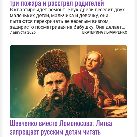
три пожара и расстрел родителей
В квартире идет ремонт. Звук дрели веселит двух
маленьких детей, мальчика и девочку, они
пытаются перекричать ее веселым визгом,
задиристо посматривая на бабушку. Она делает
им замечание, но внуки чувствуют, что она
7 августа 2026
ЕКАТЕРИНА ЛЫМАРЕНКО
сердится невсерьез. И это правда: дрель, конечно,
сверлит противно, но всё...
Шевченко вместо Ломоносова. Литва
запрещает русским детям читать