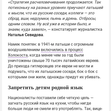
«Стратегия расчеловечивания продолжается. Так
потихоньку на разных уровнях приучают латышей
к мысли, что их русские соседи, коллеги — это
сброд, вши, недоумки, пьянь и дрянь. Отбросы,
одним словом. Ну всё уже в истории было, и
знаем, куда завело»,
— констатирует журналистка
Наталья Севидова
.
Намек понятен: в 1941-м латыши с огромным
воодушевлением
включились в процесс
Холокоста
, когда менее чем за год были
уничтожены свыше 70 тысяч латвийских евреев.
До прихода гитлеровцев эти евреи не могли и
подумать, что их латышские соседи, бок о бок с
которыми они жили, однажды придут их убивать.
Запретить детям родной язык
Националисты поставили себе четкую цель —
загнать русский язык на кухни, чтобы нигде
больше люди не смели его употреблять. Так, вице-