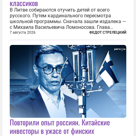
классиков
В Литве собираются отучить детей от всего
русского. Путем кардинального пересмотра
школьной программы. Сначала зашли издалека —
с Михаила Васильевича Ломоносова. Глава
правительства Литвы Миндаугас Синкявичюс
7 августа 2026
ФЕДОТ СТРЕЛЕЦКИЙ
предложил исключить его тексты из программ
общего образования. Мотивировал он это тем,
что...
Повторили опыт россиян. Китайские
инвесторы в ужасе от финских