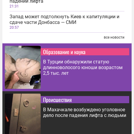
падении лифта
21:31
Запад может подтолкнуть Киев к капитуляции и
сдаче части Донбасса — СМИ
20:57
все новости
Образование и наука
В Турции обнаружили статую
длинноволосого юноши возрастом
2,5 тыс. лет
Происшествия
В Махачкале возбуждено уголовное
дело после падения лифта с людьми