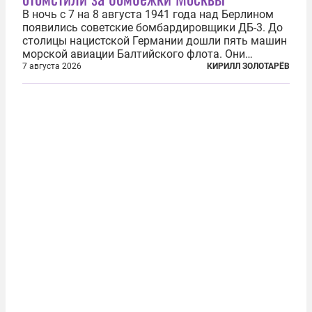
В ночь с 7 на 8 августа 1941 года над Берлином
появились советские бомбардировщики ДБ-3. До
столицы нацистской Германии дошли пять машин
морской авиации Балтийского флота. Они
сбросили бомбы на город, который в тот момент
7 августа 2026
КИРИЛЛ ЗОЛОТАРЁВ
жил в полной уверенности, что война идет где-то
далеко на востоке, Красная...