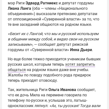
мэр Риги
Эдвард Ратниекс
и депутат гордумы
Лиана Ланга
(оба — члены «Национального
объединения») высказали претензию депутатам
от оппозиционной «Суверенной власти» за то, что
те вне заседаний общаются на родном языке.
«Бесит их с Лангой, что мы и русский используем
в общении между собой, и видео свои на русском
записываем»,
— сообщает депутат рижской
гордумы от «Суверенной власти»
Инна Дьери
.
Но еще более тяжко приходится ученикам бывших
русских школ, которым теперь
хотят запретить
общаться
на родном языке даже вне учебы.
Жалобы по поводу подобного рода придирок
теперь приходят отовсюду.
Так, жительница Риги
Ольга Иванова
сообщает,
что ее дочь Мила на перемене говорила по
телефону по-русски и, услышав это, латыш-
одноклассник ляпнул:
«Ах, ты русская! Тогда вали