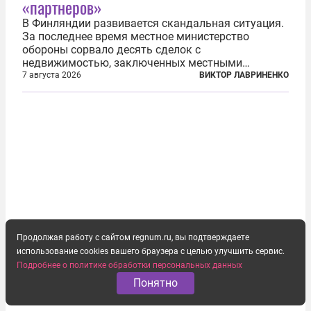
«партнеров»
В Финляндии развивается скандальная ситуация.
За последнее время местное министерство
обороны сорвало десять сделок с
недвижимостью, заключенных местными
фирмами с китайским капиталом. Чиновники
7 августа 2026
ВИКТОР ЛАВРИНЕНКО
заявили, что они могли заключаться с целью
создания в Финляндии шпионской сети, чтобы
следить за...
Продолжая работу с сайтом regnum.ru, вы подтверждаете
использование cookies вашего браузера с целью улучшить сервис.
Подробнее о политике обработки персональных данных
Понятно