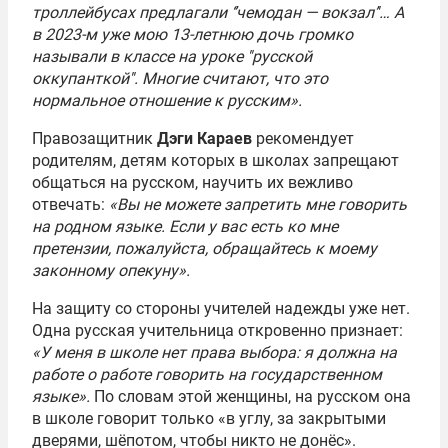
троллейбусах предлагали ‘’чемодан — вокзал’'… А
в 2023-м уже мою 13-летнюю дочь громко
называли в классе на уроке ''русской
оккупанткой''. Многие считают, что это
нормальное отношение к русским».
Правозащитник
Дэги Караев
рекомендует
родителям, детям которых в школах запрещают
общаться на русском, научить их вежливо
отвечать:
«Вы не можете запретить мне говорить
на родном языке. Если у вас есть ко мне
претензии, пожалуйста, обращайтесь к моему
законному опекуну».
На защиту со стороны учителей надежды уже нет.
Одна русская учительница откровенно признает:
«У меня в школе нет права выбора: я должна на
работе о работе говорить на государственном
языке».
По словам этой женщины, на русском она
в школе говорит только «в углу, за закрытыми
дверями, шёпотом, чтобы никто не донёс».