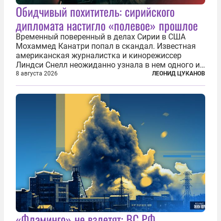
Обидчивый похититель: сирийского
дипломата настигло «полевое» прошлое
Временный поверенный в делах Сирии в США
Мохаммед Канатри попал в скандал. Известная
американская журналистка и кинорежиссер
Линдси Снелл неожиданно узнала в нем одного из
бандитов, похитивших ее в сирийском Алеппо в
8 августа 2026
ЛЕОНИД ЦУКАНОВ
2016 году. Журналистка убеждена, что Канатри, в
то время известный под подпольным...
«Фламинго» не взлетят: ВС РФ