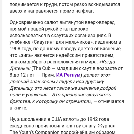
поднимается к груди, потом резко вскидывается
вверх и направляется прямо на флаг.
Одновременно салют вытянутой вверх-вперед
прямой правой рукой стал широко
использоваться в скаутских организациях. В
учебнике «Скаутинг для мальчиков», изданном в
1908 году, по данному поводу дается объяснение,
что «зига» является индейским приветствием,
знаком доброго расположения и мира.
«Когда
Детеныш
(The Cub — младший скаут в возрасте от
8 до 12 лет. — Прим.
ИА Регнум
)
делает этот
древний знак своему лидеру или другому
Детенышу, это несет такое же значение доброй
воли и уважения… Это признание скаутского
братства, к которому он стремится»,
— отмечается
в книге.
Ну, а школьники в США вплоть до 1942 года
ежедневно произносили клятву флагу. Журнал
The Youth’s Companion подробнейшим образом