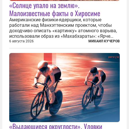
«Солнце упало на землю».
Малоизвестные факты о Хиросиме
Американские физики-ядерщики, которые
работали над Манхэттенским проектом, чтобы
доходчиво описать «картинку» атомного взрыва,
использовали образ из «Махабхараты»: «Ярче
тысячи солнц пылало это пламя». Не все жители
6 августа 2026
МИХАИЛ КУЧЕРОВ
японских городов Хиросимы и Нагасаки, на
которых США в августе 1945 года поставили...
«Выдающиеся округлости». Уловки