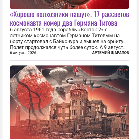
«Хорошо колхозники пашут». 17 рассветов
космонавта номер два Германа Титова
6 августа 1961 года корабль «Восток-2» с
летчиком-космонавтом Германом Титовым на
борту стартовал с Байконура и вышел на орбиту.
Полет продолжался чуть более суток. А 9 августа
второй человек в космосе получил звезду Героя
6 августа 2026
АРТЕМИЙ ШАРАПОВ
Советского Союза и орден Ленина. Миссия Титова
зачастую находится несколько...