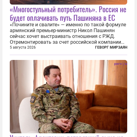
«Многостульный потребитель». Россия не
будет оплачивать путь Пашиняна в ЕС
«Почините и свалите» — именно по такой формуле
армянский премьер-министр Никол Пашинян
сейчас хочет выстраивать отношения с РЖД.
Отремонтировать за счет российской компании
железнодорожную инфраструктуру в районе
5 августа 2026
ГЕВОРГ МИРЗАЯН
прохождения TRIPP (коридора, который должен
связать Азербайджан и Турцию через...