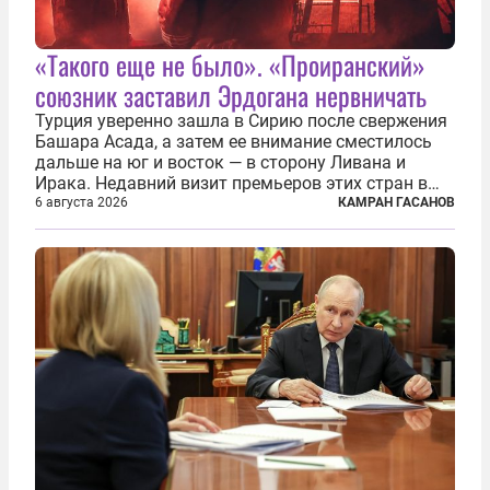
«Такого еще не было». «Проиранский»
союзник заставил Эрдогана нервничать
Турция уверенно зашла в Сирию после свержения
Башара Асада, а затем ее внимание сместилось
дальше на юг и восток — в сторону Ливана и
Ирака. Недавний визит премьеров этих стран в
Анкару, договоры об участии турецкой компании
6 августа 2026
КАМРАН ГАСАНОВ
TPAO в разработке нефти иракского Киркука и
«Дороги развития» подтверждают...