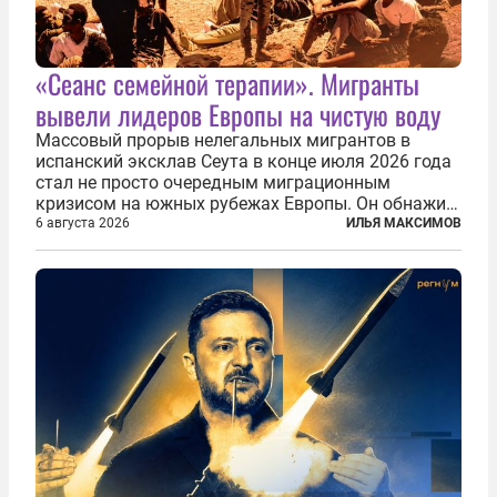
«Сеанс семейной терапии». Мигранты
вывели лидеров Европы на чистую воду
Массовый прорыв нелегальных мигрантов в
испанский эксклав Сеута в конце июля 2026 года
стал не просто очередным миграционным
кризисом на южных рубежах Европы. Он обнажил
фундаментальный раскол внутри Евросоюза,
6 августа 2026
ИЛЬЯ МАКСИМОВ
продемонстрировав, что десятилетиями
выстраивавшаяся миграционная политика ЕС
зашла в...