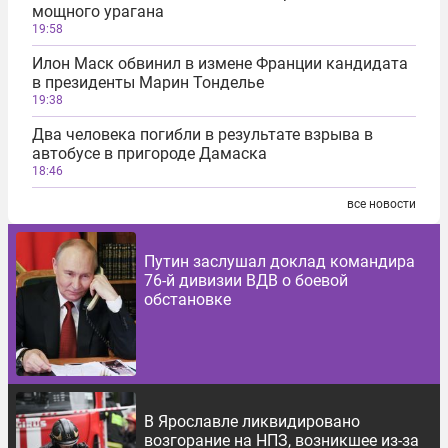
мощного урагана
19:58
Илон Маск обвинил в измене Франции кандидата
в президенты Марин Тонделье
19:38
Два человека погибли в результате взрыва в
автобусе в пригороде Дамаска
18:46
все новости
Путин заслушал доклад командира
76-й дивизии ВДВ о боевой
обстановке
В Ярославле ликвидировано
возгорание на НПЗ, возникшее из-за