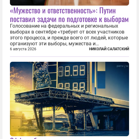
«Мужество и ответственность»: Путин
поставил задачи по подготовке к выборам
Голосование на федеральных и региональных
выборах в сентябре «требует от всех участников
этого процесса, и прежде всего от людей, которые
организуют эти выборы, мужества и
ответственного отношения к формированию
6 августа 2026
НИКОЛАЙ САЛАТСКИЙ
власти», — подчеркнул президент Владимир Путин
на состоявшейся 5 августа в Кремле...