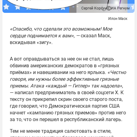
Сергей Корсун
ИА Регнум
Илон Маск
«Спасибо, что сделали это возможным! Мое
сердце поднимается к вам»,
—
сказал Маск,
вскидывая «зигу».
А вот оправдываться за нее он не стал, лишь
обвинив американских демократов в «грязных
приёмах» и навешивании на него ярлыка.
«Честно
говоря, им нужны более эффективные грязные
приемы. Атака «каждый — Гитлер» так надоела»
,
— написал предприниматель в своей соцсети Х. К
тексту он прикрепил скрин своего старого поста,
где говорил, что Демократическая партия США
начнет «кампанию грязных приемов» против него
за то, что он перешел в республиканский лагерь.
Тем не менее традиция салютовать в стиле,