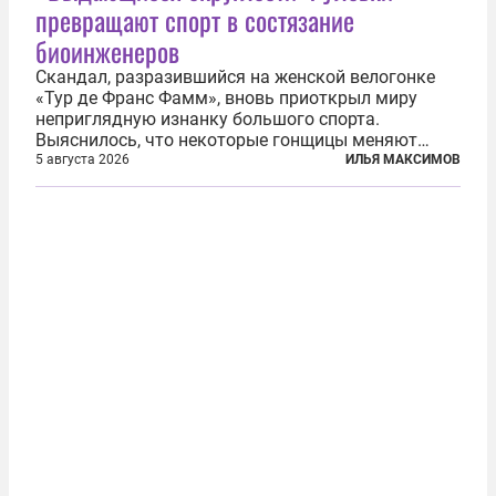
превращают спорт в состязание
биоинженеров
Скандал, разразившийся на женской велогонке
«Тур де Франс Фамм», вновь приоткрыл миру
неприглядную изнанку большого спорта.
Выяснилось, что некоторые гонщицы меняют
размер груди ради улучшения аэродинамики. За
5 августа 2026
ИЛЬЯ МАКСИМОВ
фасадом труда, мастерства, упорства и
благородства, которые мы привыкли
ассоциировать с...