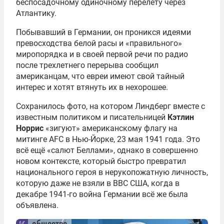
беспосадочному одиночному перелету через
Атлантику.
Побывавший в Германии, он проникся идеями
превосходства белой расы и «правильного»
миропорядка и в своей первой речи по радио
после трехлетнего перерыва сообщил
американцам, что евреи имеют свой тайный
интерес и хотят втянуть их в нехорошее.
Сохранилось фото, на котором Линдберг вместе с
известным политиком и писательницей
Кэтлин
Норрис
«зигуют» американскому флагу на
митинге AFC в Нью-Йорке, 23 мая 1941 года. Это
всё ещё «салют Беллами», однако в совершенно
новом контексте, который быстро превратил
национального героя в нерукопожатную личность,
которую даже не взяли в ВВС США, когда в
декабре 1941-го война Германии всё же была
объявлена.
общество