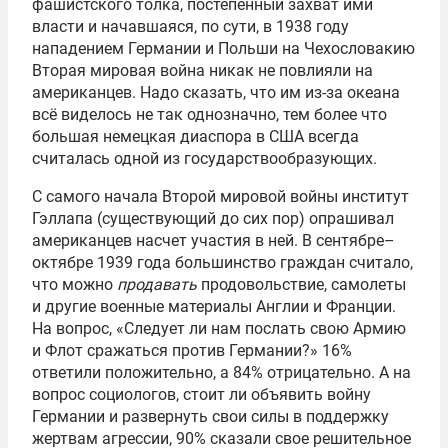
фашистского толка, постепенный захват ими
власти и начавшаяся, по сути, в 1938 году
нападением Германии и Польши на Чехословакию
Вторая мировая война никак не повлияли на
американцев. Надо сказать, что им из-за океана
всё виделось не так однозначно, тем более что
большая немецкая диаспора в США всегда
считалась одной из государствообразующих.
С самого начала Второй мировой войны институт
Гэллапа (существующий до сих пор) опрашивал
американцев насчет участия в ней. В сентябре–
октябре 1939 года большинство граждан считало,
что можно
продавать
продовольствие, самолеты
и другие военные материалы Англии и Франции.
На вопрос, «Следует ли нам послать свою Армию
и Флот сражаться против Германии?» 16%
ответили положительно, а 84% отрицательно. А на
вопрос социологов, стоит ли объявить войну
Германии и развернуть свои силы в поддержку
жертвам агрессии, 90% сказали свое решительное