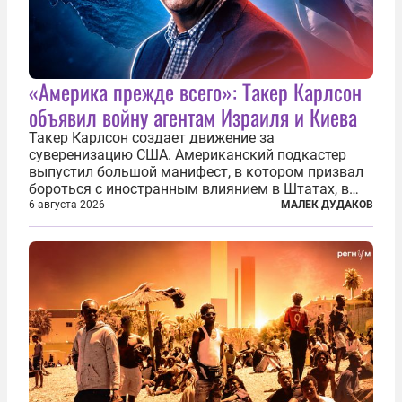
«Америка прежде всего»: Такер Карлсон
объявил войну агентам Израиля и Киева
Такер Карлсон создает движение за
суверенизацию США. Американский подкастер
выпустил большой манифест, в котором призвал
бороться с иностранным влиянием в Штатах, в
первую очередь имея в виду Израиль. А также
6 августа 2026
МАЛЕК ДУДАКОВ
прекратить заморские войны, выплатить
репарации Ирану, остановить прием мигрантов...