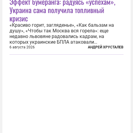
Эффект бумеранга: радуясь «успехам»,
Украина сама получила топливный
кризис
«Красиво горит, загляденье», «Как бальзам на
душу», «Чтобы так Москва вся горела»: еще
недавно львовяне радовались кадрам, на
которых украинские БПЛА атаковали
нефтеперерабатывающие предприятия России. В
6 августа 2026
АНДРЕЙ ХРУСТАЛЕВ
скором времени оказалось, что в «эту игру можно
играть вдвоем» — российские дроны только за...