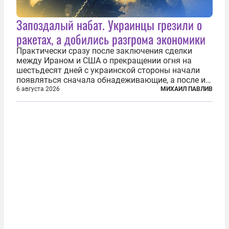
Запоздалый набат. Украинцы грезили о
ракетах, а добились разгрома экономики
Практически сразу после заключения сделки
между Ираном и США о прекращении огня на
шестьдесят дней с украинской стороны начали
появляться сначала обнадеживающие, а после и
вовсе бравурные заявления про некий «перелом»
6 августа 2026
МИХАИЛ ПАВЛИВ
в войне. Вероятно, в сознании первых лиц
киевского режима и стоящих за ними...