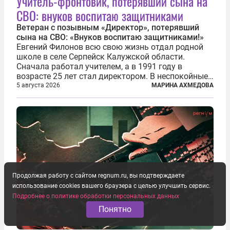
Учитель-фронтовик, потерявший сына на
СВО: внуков воспитаю защитниками
Ветеран с позывным «Директор», потерявший
сына на СВО: «Внуков воспитаю защитниками!»
Евгений Филонов всю свою жизнь отдал родной
школе в селе Серпейск Калужской области.
Сначала работал учителем, а в 1991 году в
возрасте 25 лет стал директором. В неспокойные
90-е он сумел спасти школу от закрытия и со
5 августа 2026
МАРИНА АХМЕДОВА
временем сделал ее лучшей в районе. В 2023 году
в возрасте 57 лет вслед за сыном...
Продолжая работу с сайтом regnum.ru, вы подтверждаете
использование cookies вашего браузера с целью улучшить сервис.
Подробнее о политике обработки персональных данных
Понятно