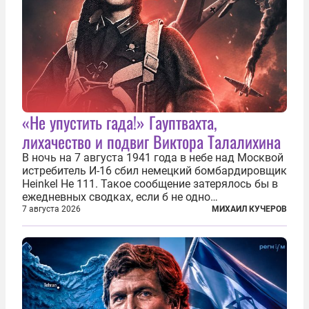
«Не упустить гада!» Гауптвахта,
лихачество и подвиг Виктора Талалихина
В ночь на 7 августа 1941 года в небе над Москвой
истребитель И-16 сбил немецкий бомбардировщик
Heinkel He 111. Такое сообщение затерялось бы в
ежедневных сводках, если б не одно
обстоятельство. Это был один из первых в
7 августа 2026
МИХАИЛ КУЧЕРОВ
истории отечественной авиации ночных таранов.
У пилота — младшего лейтенанта...