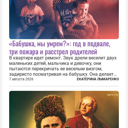
«Бабушка, мы умрем?»: год в подвале,
три пожара и расстрел родителей
В квартире идет ремонт. Звук дрели веселит двух
маленьких детей, мальчика и девочку, они
пытаются перекричать ее веселым визгом,
задиристо посматривая на бабушку. Она делает
им замечание, но внуки чувствуют, что она
7 августа 2026
ЕКАТЕРИНА ЛЫМАРЕНКО
сердится невсерьез. И это правда: дрель, конечно,
сверлит противно, но всё...