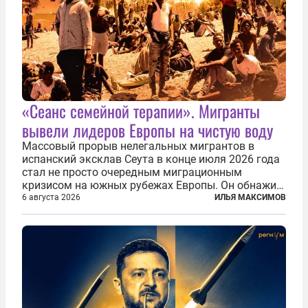
«Сеанс семейной терапии». Мигранты
вывели лидеров Европы на чистую воду
Массовый прорыв нелегальных мигрантов в
испанский эксклав Сеута в конце июля 2026 года
стал не просто очередным миграционным
кризисом на южных рубежах Европы. Он обнажил
фундаментальный раскол внутри Евросоюза,
6 августа 2026
ИЛЬЯ МАКСИМОВ
продемонстрировав, что десятилетиями
выстраивавшаяся миграционная политика ЕС
зашла в...