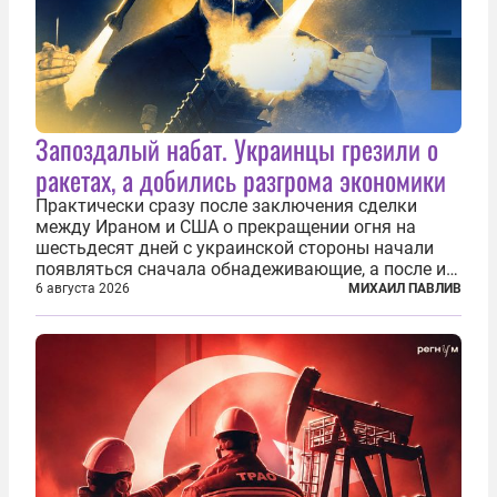
Запоздалый набат. Украинцы грезили о
ракетах, а добились разгрома экономики
Практически сразу после заключения сделки
между Ираном и США о прекращении огня на
шестьдесят дней с украинской стороны начали
появляться сначала обнадеживающие, а после и
вовсе бравурные заявления про некий «перелом»
6 августа 2026
МИХАИЛ ПАВЛИВ
в войне. Вероятно, в сознании первых лиц
киевского режима и стоящих за ними...