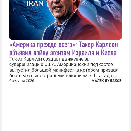
«Америка прежде всего»: Такер Карлсон
объявил войну агентам Израиля и Киева
Такер Карлсон создает движение за
суверенизацию США. Американский подкастер
выпустил большой манифест, в котором призвал
бороться с иностранным влиянием в Штатах, в
первую очередь имея в виду Израиль. А также
6 августа 2026
МАЛЕК ДУДАКОВ
прекратить заморские войны, выплатить
репарации Ирану, остановить прием мигрантов...