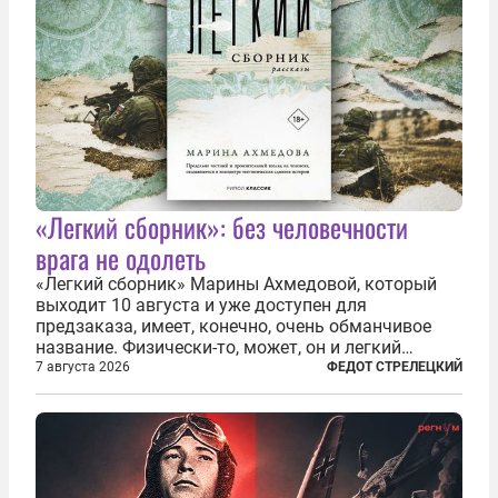
«Легкий сборник»: без человечности
врага не одолеть
«Легкий сборник» Марины Ахмедовой, который
выходит 10 августа и уже доступен для
предзаказа, имеет, конечно, очень обманчивое
название. Физически-то, может, он и легкий
относительно. Но метафизически —
7 августа 2026
ФЕДОТ СТРЕЛЕЦКИЙ
безотносительно тяжелый. Десять рассказов,
каждый из которых напрямую или косвенно (в
основном —...