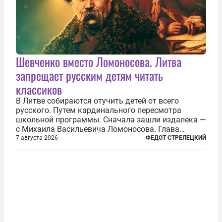
Шевченко вместо Ломоносова. Литва
запрещает русским детям читать
классиков
В Литве собираются отучить детей от всего
русского. Путем кардинального пересмотра
школьной программы. Сначала зашли издалека —
с Михаила Васильевича Ломоносова. Глава
правительства Литвы Миндаугас Синкявичюс
7 августа 2026
ФЕДОТ СТРЕЛЕЦКИЙ
предложил исключить его тексты из программ
общего образования. Мотивировал он это тем,
что...