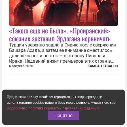
«Такого еще не было». «Проиранский»
союзник заставил Эрдогана нервничать
Турция уверенно зашла в Сирию после свержения
Башара Асада, а затем ее внимание сместилось
дальше на юг и восток — в сторону Ливана и
Ирака. Недавний визит премьеров этих стран в
Анкару, договоры об участии турецкой компании
6 августа 2026
КАМРАН ГАСАНОВ
TPAO в разработке нефти иракского Киркука и
«Дороги развития» подтверждают...
Продолжая работу с сайтом regnum.ru, вы подтверждаете
использование cookies вашего браузера с целью улучшить сервис.
Подробнее о политике обработки персональных данных
Понятно