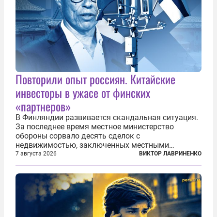
Повторили опыт россиян. Китайские
инвесторы в ужасе от финских
«партнеров»
В Финляндии развивается скандальная ситуация.
За последнее время местное министерство
обороны сорвало десять сделок с
недвижимостью, заключенных местными
фирмами с китайским капиталом. Чиновники
7 августа 2026
ВИКТОР ЛАВРИНЕНКО
заявили, что они могли заключаться с целью
создания в Финляндии шпионской сети, чтобы
следить за...