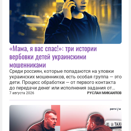
«Мама, я вас спас!»: три истории
вербовки детей украинскими
мошенниками
Среди россиян, которые попадаются на уловки
украинских мошенников, есть особая группа — это
дети. Процесс обработки — от первого контакта
до передачи денег или исполнения задания от
кураторов может занять от двух часов до
7 августа 2026
РУСЛАН МИКАИЛОВ
нескольких месяцев. Детей превращают в
послушных исполнителей, которые...