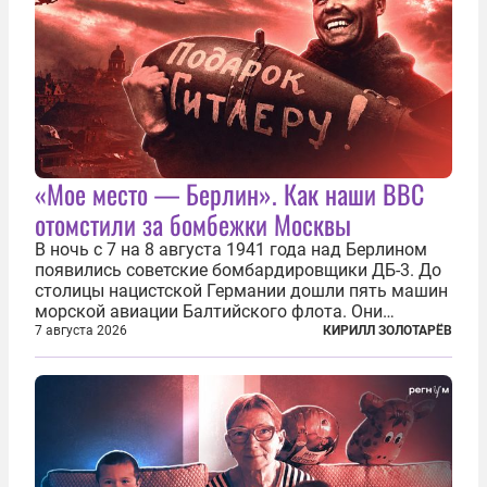
«Мое место — Берлин». Как наши ВВС
отомстили за бомбежки Москвы
В ночь с 7 на 8 августа 1941 года над Берлином
появились советские бомбардировщики ДБ-3. До
столицы нацистской Германии дошли пять машин
морской авиации Балтийского флота. Они
сбросили бомбы на город, который в тот момент
7 августа 2026
КИРИЛЛ ЗОЛОТАРЁВ
жил в полной уверенности, что война идет где-то
далеко на востоке, Красная...