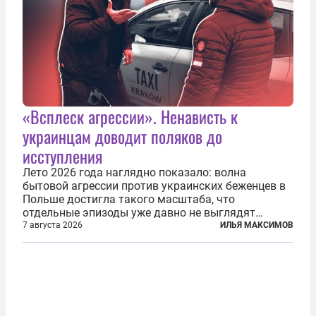
«Всплеск агрессии». Ненависть к
украинцам доводит поляков до
исступления
Лето 2026 года наглядно показало: волна
бытовой агрессии против украинских беженцев в
Польше достигла такого масштаба, что
отдельные эпизоды уже давно не выглядят
случайными. Поляки, судя по происходящему,
7 августа 2026
ИЛЬЯ МАКСИМОВ
буквально теряют рассудок от ненависти к
украинским беженцам, и каждый новый случай
по-своему...