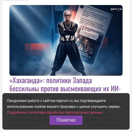
«Хахаганда»: политики Запада
бессильны против высмеивающих их ИИ-
пародий
Продолжая работу с сайтом regnum.ru, вы подтверждаете
В Калифорнии приняли новый закон о прозрачном
использование cookies вашего браузера с целью улучшить сервис.
использовании искусственного интеллекта.
Подробнее о политике обработки персональных данных
Отныне любой контент, созданный с помощью
нейросетей и доступный жителям штата, должен
Понятно
получать обязательную цифровую маркировку.
10 августа 2026
ШАМИЛЬ КЕРАШЕВ
Речь идёт не просто о логотипе Sora или