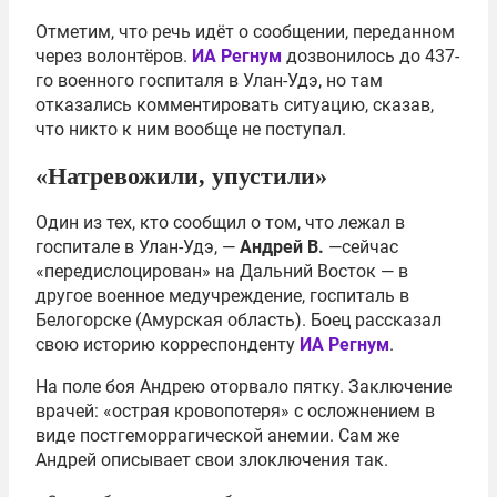
Отметим, что речь идёт о сообщении, переданном
через волонтёров.
ИА Регнум
дозвонилось до 437-
го военного госпиталя в Улан-Удэ, но там
отказались комментировать ситуацию, сказав,
что никто к ним вообще не поступал.
«Натревожили, упустили»
Один из тех, кто сообщил о том, что лежал в
госпитале в Улан-Удэ, —
Андрей В.
—сейчас
«передислоцирован» на Дальний Восток — в
другое военное медучреждение, госпиталь в
Белогорске (Амурская область). Боец рассказал
свою историю корреспонденту
ИА Регнум
.
На поле боя Андрею оторвало пятку. Заключение
врачей: «острая кровопотеря» с осложнением в
виде постгеморрагической анемии. Сам же
Андрей описывает свои злоключения так.