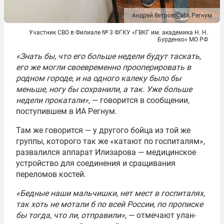
Андрей Ветров
ИА Регнум
Участник СВО в Филиале № 3 ФГКУ «ГВКГ им. академика Н. Н.
Бурденко» МО РФ
«Знать бы, что его больше недели будут таскать,
его же могли своевременно прооперировать в
родном городе, и на одного калеку было бы
меньше, ногу бы сохранили, а так. Уже больше
недели прокатали»
, — говорится в сообщении,
поступившем в ИА Регнум.
Там же говорится — у другого бойца из той же
группы, которого так же «катают по госпиталям»,
развалился аппарат Илизарова — медицинское
устройство для соединения и сращивания
переломов костей.
«Бедные наши мальчишки, нет мест в госпиталях,
так хоть не мотали б по всей России, по прописке
бы тогда, что ли, отправили»,
— отмечают улан-