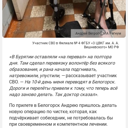
Андрей Ветров
ИА Регнум
Участник СВО в Филиале № 4 ФГБУ «3 ЦВКГ им. А. А.
Вишневского» МО РФ
«В Бурятии оставляли «на перевал» на полтора
дня. Там сделал перевязку волонтёр без всякого
образования, и рана начала подгнивать,
натревожили, упустили, —
рассказывает участник
СВО. —
На 10-й день меня переводят в Белогорск.
Дороги и перелёты привели к тому, что теперь всё
надо заново делать. Так доктор сказал»
.
По прилете в Белогорск Андрею пришлось делать
новую операцию по чистке, которая, как
подчёркивает собеседник, не потребовалась бы
при своевременном и компетентном лечении.