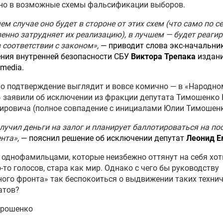
но в возможные схемы фальсификации выборов.
ем случае оно будет в стороне от этих схем (что само по с
енно затрудняет их реализацию), в лучшем — будет реаги
в соответствии с законом»,
— приводит слова экс-начальни
ния внутренней безопасности СБУ
Виктора Трепака
издан
.media.
о подтверждение выглядит и вовсе комично — в «Народно
 заявили об исключении из фракции депутата Тимошенко
ровича (полное совпадение с инициалами Юлии Тимошенк
лучил деньги на залог и планирует баллотироваться на по
нта»,
— пояснил решение об исключении депутат
Леонид Е
 однофамильцами, которые неизбежно оттянут на себя хот
-то голосов, стара как мир. Однако с чего бы руководству
ого фронта» так беспокоиться о выдвижении таких техни
атов?
орошенко