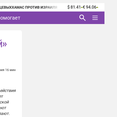
$ 81.41
€ 94.06
ЦЕВЫХ
ХАМАС ПРОТИВ ИЗРАИЛЯ
помогает
й»
ния 16 мин
действия
ет
ской
ают
лают.