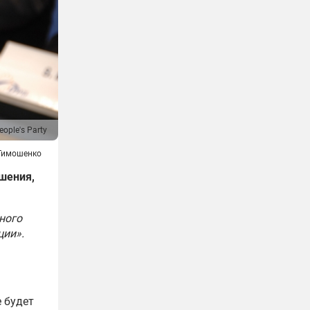
ople's Party
Тимошенко
шения,
ного
ции».
 будет