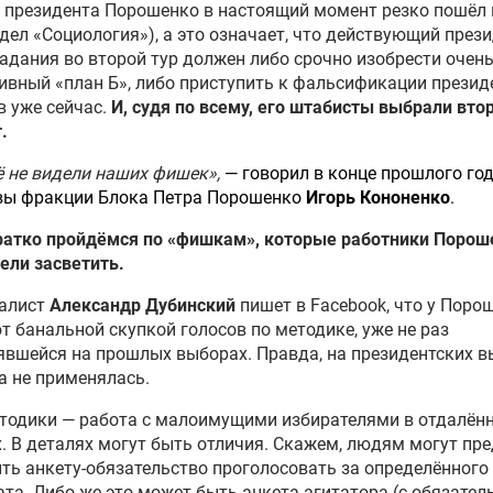
 президента Порошенко в настоящий момент резко пошёл 
здел «Социология»), а это означает, что действующий през
адания во второй тур должен либо срочно изобрести очен
вный «план Б», либо приступить к фальсификации презид
 уже сейчас.
И, судя по всему, его штабисты выбрали вто
.
 не видели наших фишек»,
— говорил в конце прошлого го
вы фракции Блока Петра Порошенко
Игорь Кононенко
.
кратко пройдёмся по «фишкам», которые работники Порош
ели засветить.
налист
Александр Дубинский
пишет в Facebook, что у Поро
т банальной скупкой голосов по методике, уже не раз
вшейся на прошлых выборах. Правда, на президентских 
а не применялась.
тодики — работа с малоимущими избирателями в отдалён
. В деталях могут быть отличия. Скажем, людям могут пр
ть анкету-обязательство проголосовать за определённого
та. Либо же это может быть анкета агитатора (с обязател