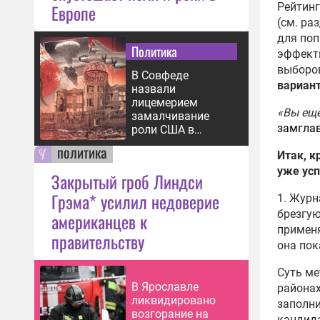
Рейтинг
Европе
(см. ра
для поп
Политика
эффекти
выборов
В Совфеде
вариант
назвали
лицемерием
«Вы ещё
замалчивание
замгла
роли США в
бомбардировке
политика
Итак, 
Хиросимы
уже усп
Закрытый гроб Линдси
Грэма* усилил недоверие
1. Жур
брезгую
американцев к
применя
правительству
она пок
Суть ме
В Ярославле
районах
ликвидировано
заполни
возгорание на
кандида