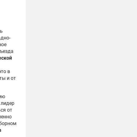
нь
адно-
ное
съезда
еской
то в
ты и от
нию
 лидер
ся от
менно
ыборном
в