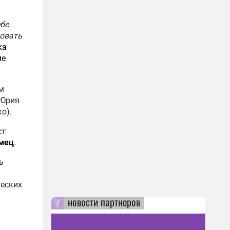
ебе
ровать
ка
ие
м
 Юрия
о).
ст
мец
.
ь
ческих
новости партнеров