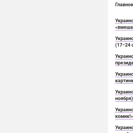
Главное
Украин
«вмеша
Украинс
(17−24 
Украинс
презид
Украин
картин
Украинс
ноября)
Украинс
комик!
Украинс