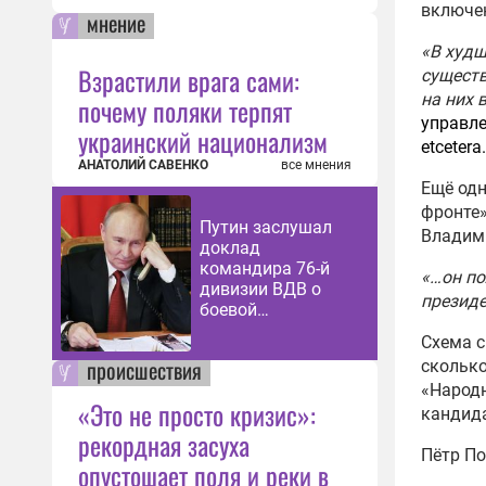
включе
мнение
«В худш
Взрастили врага сами:
существ
на них 
почему поляки терпят
управле
украинский национализм
etcetera
АНАТОЛИЙ САВЕНКО
все мнения
Ещё одн
фронте»
Путин заслушал
Владими
доклад
командира 76-й
«…он по
дивизии ВДВ о
президе
боевой
обстановке
Схема с
происшествия
сколько
«Народн
«Это не просто кризис»:
кандид
рекордная засуха
Пётр П
опустошает поля и реки в