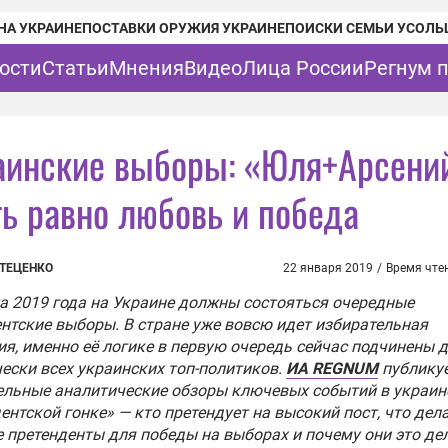
НА УКРАИНЕ
ПОСТАВКИ ОРУЖИЯ УКРАИНЕ
ПОИСКИ СЕМЬИ УСОЛЬ
ости
Статьи
Мнения
Видео
Лица России
Регнум 
аинские выборы: «Юля+Арсени
ть равно любовь и победа
СТЕЦЕНКО
22 января 2019
/
Время чте
а 2019 года на Украине должны состояться очередные
нтские выборы. В стране уже вовсю идет избирательная
я, именно её логике в первую очередь сейчас подчинены 
ески всех украинских топ-политиков.
ИА REGNUM
публику
ельные аналитические обзоры ключевых событий в украин
ентской гонке» — кто претендует на высокий пост, что дел
 претенденты для победы на выборах и почему они это де