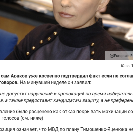
European Pe
Юлия 
сам Аваков уже косвенно подтвердил факт если не согла
говоров.
На минувшей неделе он заявил:
е допустит нарушений и провокаций во время избиратель
а, а также предоставит кандидатам защиту, а не преферен
вление было расценено как отказ покрывать махинации со
 голосов (см. ниже).
озиция означает, что МВД по плану Тимошенко-Яценюка не