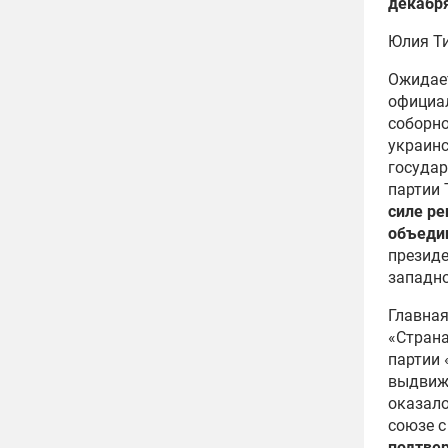
декабр
Юлия Т
Ожидает
официа
соборно
украинс
государ
партии
силе ре
объедин
президе
западно
Главная
«Страна
партии
выдвиж
оказало
союзе 
подтвер