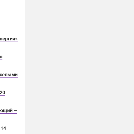
энергия»
о
еселыми
−20
ующий —
−14