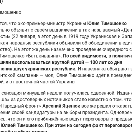
я)
имошенко
ся, что экс-премьер-министр Украины
Юлия Тимошенко
льно объявит о своём выдвижении в так называемый «Де
сти» (22 января, в этот день в 1919 году Украинская и Зап
кая народные республики объявили об объединении в еди
ство). На этот же день назначено проведение очередного 
 Тимошенко «Батькивщина».
По всей видимости, в политич
шили воспользоваться круглой датой — 100 лет со дня
ения двух украинских республик.
И наверняка обыграют э
нтской кампании — мол, Юлия Тимошенко идёт в президен
й, и от восточной частей Украины.
 сенсация минувшей недели получилась сдвоенной. Изда
.ua» из достоверных источников стало известно о том, что
 «Народный фронт»
Арсений Яценюк
все же решил отказать
ения своей кандидатуры на выборы президента. Одновре
сь, что он и его приближённые ведут переговоры о предв
с
Юлией Тимошенко
.
При этом на сегодня факт переговоро
ждён с обеих сторон.