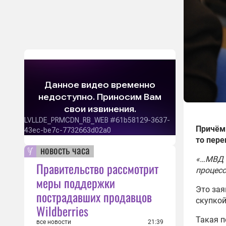
Причём 
то пере
новость часа
«…МВД н
Правительство рассмотрит
процесс
меры поддержки
Это зая
пострадавших продавцов
скупкой
Wildberries
Такая п
все новости
21:39