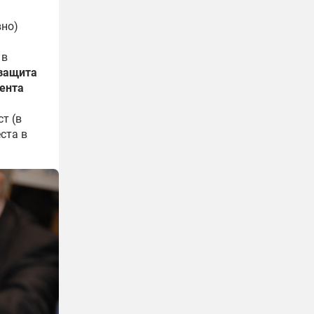
вно)
 в
 защита
ента
т (в
ста в