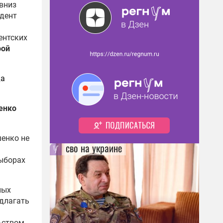
вниз
идент
ь
ентских
рой
да
енко
шенко не
сво на украине
выборах
ных
едлагать
ьством