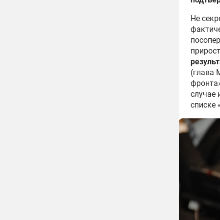
Не секр
фактиче
посопер
прирост
резуль
(глава
фронта»
случае 
списке 