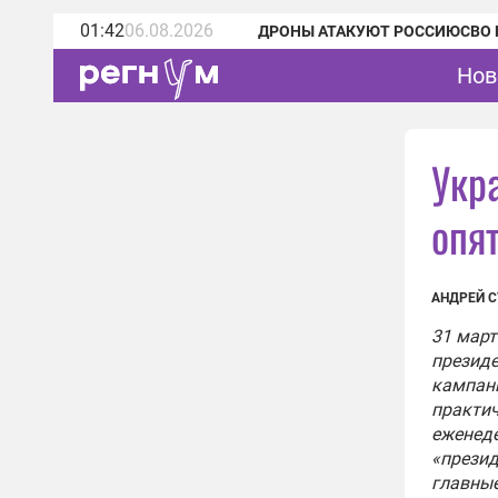
01:42
06.08.2026
ДРОНЫ АТАКУЮТ РОССИЮ
СВО 
Нов
Укр
опя
АНДРЕЙ 
31 март
президе
кампани
практич
еженед
«презид
главные