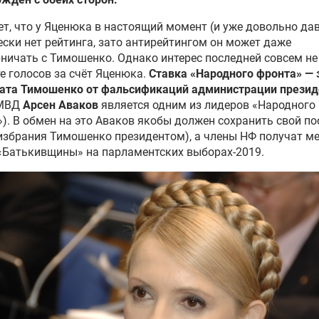
ет, что у Яценюка в настоящий момент (и уже довольно да
ски нет рейтинга, зато антирейтингом он может даже
ничать с Тимошенко. Однако интерес последней совсем не
е голосов за счёт Яценюка.
Ставка «Народного фронта» —
тата Тимошенко от фальсификаций администрации презид
 МВД
Арсен Аваков
является одним из лидеров «Народного
). В обмен на это Аваков якобы должен сохранить свой пос
избрания Тимошенко президентом), а члены НФ получат ме
«Батькивщины» на парламентских выборах-2019.