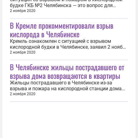
будке ГКБ №2 Челябинска — это вопрос для
руководства Челябинской области. Об этом
2 ноября 2020
сообщил журналистам пресс-секретарь
В Кремле прокомментировали взрыв
президента России Дмитрий Песков. «В
остальном это вопрос для руководства региона»,
кислорода в Челябинске
— отметил Песков, отвечая на вопрос одного из...
Кремль ознакомлен с ситуацией с взрывом
кислородной будки в Челябинске, заявил 2 ноября
пресс-секретарь российского лидера Дмитрий
2 ноября 2020
Песков. «Да, мы знаем об этом. Знаем из
В Челябинске жильцы пострадавшего от
сообщений СМИ, и были доклады по линии
ведомств. В остальном это вопрос для
взрыва дома возвращаются в квартиры
руководства региона», — сказал представитель
Кремля...
Жильцы пострадавшего в Челябинске из-за
взрыва и пожара на кислородной станции дома
получили разрешение вернуться в свои квартиры.
2 ноября 2020
Об этом сообщили журналистам в мэрии. Добро
было дано ещё 1 ноября. Часть граждан уже
тогда вернулись в квартиры. Впрочем, не все
жильцы пока имеют такую возможность...