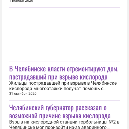
данные сообщил 1 ноября минздрав области. Из
1 ноября 2020
них три человека находились в реанимации. Все
эвакуированные живы. Более того, ухудшения
состояния их здоровья медики не зафиксировали.
Также в ведомстве объяснили...
В Челябинске власти отремонтируют дом,
пострадавший при взрыве кислорода
Жильцы пострадавшей при взрыве в Челябинске
кислорода многоэтажки получат помощь с
ремонтом. Об этом на брифинге сообщил
31 октября 2020
губернатор региона Алексей Текслер. Он отметил,
Челябинский губернатор рассказал о
что в понедельник, 2 ноября, часть граждан
смогут вернуться в квартиры, если там нет
возможной причине взрыва кислорода
повреждений. Если же такие будут выявлены, то...
Взрыв на кислородной станции горбольницы №2 в
Челябинске мог произойти из-за аварийного