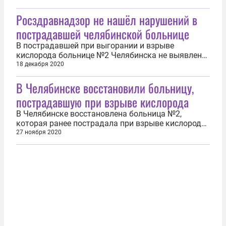
СМИ. Перед Центральным райсудом предстоит
Росздравнадзор не нашёл нарушений в
ответить заместитель главврача Виктор Вяткин.
Ему вменяют халатность. Как сообщало ИА
пострадавшей челябинской больнице
REGNUM, взрыв произошёл 31 октября 2020 года...
В пострадавшей при выгорании и взрыве
кислорода больнице №2 Челябинска не выявлено
нарушений. Об этом заявила журналистам первый
18 декабря 2020
вице-губернатор Челябинской области Ирина Гехт.
В Челябинске восстановили больницу,
Как пишет Накануне.Ru, ранее в СМИ прошла
информация о якобы смерти нескольких
пострадавшую при взрыве кислорода
пациентов в день взрыва. Однако власти...
В Челябинске восстановлена больница №2,
которая ранее пострадала при взрыве кислорода
и пожаре. Её уже осмотрел глава минздрава
27 ноября 2020
области Юрий Семёнов. Чиновник отметил, что
больница уже полностью готова к приёму
пациентов. Сейчас на лечении там находятся 18
человек. «На следующей неделе будут ещё...