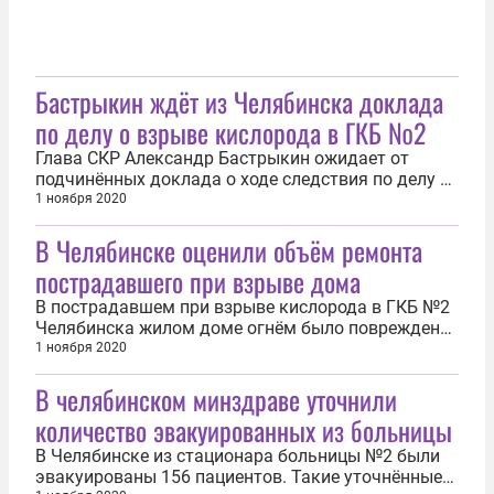
Бастрыкин ждёт из Челябинска доклада
по делу о взрыве кислорода в ГКБ №2
Глава СКР Александр Бастрыкин ожидает от
подчинённых доклада о ходе следствия по делу о
взрыве кислорода в ГКБ №2. Об этом сообщает
1 ноября 2020
пресс-служба ведомства. Руководитель поручил
В Челябинске оценили объём ремонта
руководству регионального следственного
управления рассказать об обстоятельствах
пострадавшего при взрыве дома
инцидента и проведённых следственных...
В пострадавшем при взрыве кислорода в ГКБ №2
Челябинска жилом доме огнём было поврежден
восемь квартир. Об этом сообщает пресс-служба
1 ноября 2020
губернатора региона. Ещё десять было залито
В челябинском минздраве уточнили
водой, а в 21-й необходима замена окон. Работы
по монтажу блоков и остеклению уже ведутся.
количество эвакуированных из больницы
Также идёт определение оценки...
В Челябинске из стационара больницы №2 были
эвакуированы 156 пациентов. Такие уточнённые