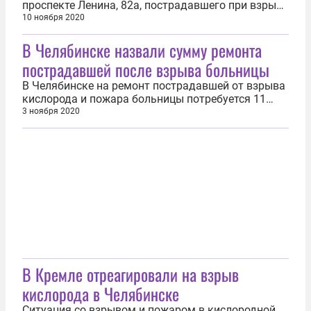
проспекте Ленина, 82а, пострадавшего при взрыве
кислорода возле стационара ГКБ №2. Об этом на
10 ноября 2020
совещании в мэрии заявил вице-мэр Александр
В Челябинске назвали сумму ремонта
Астахов. Соответствующие работы выполнены в
квартирах и в подъезде. Всего восстановлено 55
пострадавшей после взрыва больницы
оконных блоков. В данный...
В Челябинске на ремонт пострадавшей от взрыва
кислорода и пожара больницы потребуется 11
млн рублей. Об этом заявил вице-мэр Сергей
3 ноября 2020
Авдеев. Он отметил, что ремонт уже начался.
Всего испорченным оказалось 121 окно.
Завершить ремонтные работы надеются в течение
трёх недель. Как сообщало ИА REGNUM...
В Кремле отреагировали на взрыв
кислорода в Челябинске
Ситуация со взрывом и пожаром в кислородной