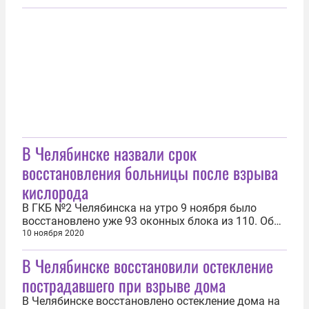
Ростехнадзоре. Как пишет 74.ru, на объекте было
установлено дополнительное оборудование.
Однако в ведомстве полагают, что оно не было
должным образом зарегистрировано. Не было...
В Челябинске назвали срок
восстановления больницы после взрыва
кислорода
В ГКБ №2 Челябинска на утро 9 ноября было
восстановлено уже 93 оконных блока из 110. Об
этом в мэрии на совещании объявил вице-мэр
10 ноября 2020
Александр Астахов. Он отметил, что работы
В Челябинске восстановили остекление
продолжаются. Завершить их планируется к концу
недели. Как сообщало ИА REGNUM, также идёт
пострадавшего при взрыве дома
ремонт в пострадавшей при взрыве...
В Челябинске восстановлено остекление дома на