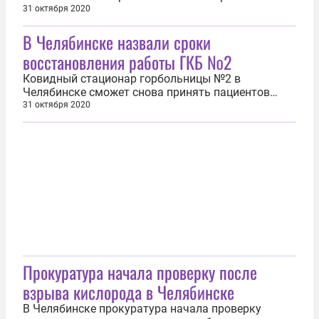
состояния электрооборудования. Об этом заявил
31 октября 2020
журналистам южноуральский губернатор Алексей
В Челябинске назвали сроки
Текслер. Он отметил, что, по предварительной
версии, возникло короткое замыкание. Но точная
восстановления работы ГКБ №2
причина станет известна...
Ковидный стационар горбольницы №2 в
Челябинске сможет снова принять пациентов
примерно через три недели. Об этом заявил на
31 октября 2020
брифинге губернатор Челябинской области
Алексей Текслер. Он отметил, что сейчас идёт
подготовка сметы. После этого сроки станут
яснее. Тогда же окажется понятна и сумма...
Прокуратура начала проверку после
взрыва кислорода в Челябинске
В Челябинске прокуратура начала проверку