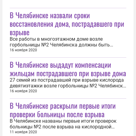
В Челябинске назвали сроки
восстановления дома, пострадавшего при
взрыве
Все работы в многоэтажном доме возле
горбольницы №2 Челябинска должны быть
закончены к 18 ноября. Об этом сообщили
16 ноября 2020
журналистам в мэрии. В стационаре самого
В Челябинске выдадут компенсации
учреждения работы предстоит завершить к 25
ноября. Как сообщало ИА REGNUM, утром 31
жильцам пострадавшего при взрыве дома
октября на кислородной станции ГКБ №2
произошёл пожар и...
27 семей из пострадавшей при взрыве кислорода
девятиэтажки возле горбольницы №2 Челябинска
получат компенсации. Об этом заявил на
16 ноября 2020
совещании в мэрии вице-мэр Сергей Авдеев. По
В Челябинске раскрыли первые итоги
его словам, размер компенсации определялся
индивидуально. Он зависел от объёма
проверки больницы после взрыва
причинённого ущерба. Как сообщало ИА
REGNUM...
В Челябинске названы первые итоги проверок
больницы №2 после взрыва на кислородной
станции. Их раскрыли журналистам в
11 ноября 2020