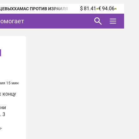
$ 81.41
€ 94.06
ЦЕВЫХ
ХАМАС ПРОТИВ ИЗРАИЛЯ
помогает
и
ния 15 мин
к концу
зни
. 3
-