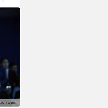
но.
ИА REGNUM