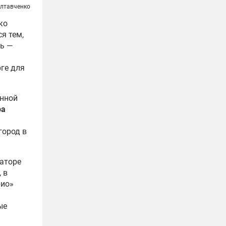
олтавченко
ко
я тем,
ть —
ге для
енной
ра
город в
наторе
 в
рио»
ые