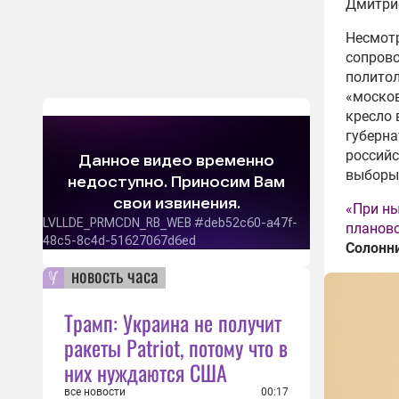
Дмитрие
Несмотр
сопров
политол
«москов
кресло 
губерна
российс
выборы»
«При ны
планово
Солонн
новость часа
Трамп: Украина не получит
ракеты Patriot, потому что в
них нуждаются США
все новости
00:17