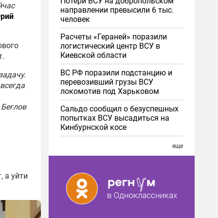
Потери ВСУ на добропольском
йчас
направлении превысили 6 тыс.
рий
человек
Расчеты «Гераней» поразили
ового
логистический центр ВСУ в
Киевской области
т.
ВС РФ поразили подстанцию и
задачу.
перевозивший грузы ВСУ
 всегда
локомотив под Харьковом
 Беглов
Сальдо сообщил о безуспешных
попытках ВСУ высадиться на
Кинбурнской косе
еще
, а уйти