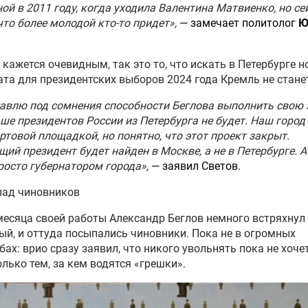
ой в 2011 году, когда уходила Валентина Матвиенко, но се
что более молодой кто-то придет»,
— замечает политолог
Ю
 кажется очевидным, так это то, что искать в Петербурге н
та для президентских выборов 2024 года Кремль не стане
тавлю под сомнения способности Беглова выполнить свою 
ше президентов России из Петербурга не будет. Наш город
ртовой площадкой, но понятно, что этот проект закрыт.
ий президент будет найден в Москве, а не в Петербурге. А
росто губернатором города»,
— заявил Светов.
пад чиновников
месяца своей работы Александр Беглов немного встряхнул
й, и оттуда посыпались чиновники. Пока не в огромных
ах: врио сразу заявил, что никого увольнять пока не хочет
олько тем, за кем водятся «грешки».