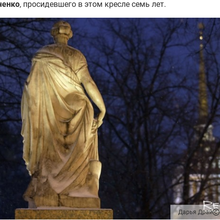
ченко
, просидевшего в этом кресле семь лет.
Дарья Драй