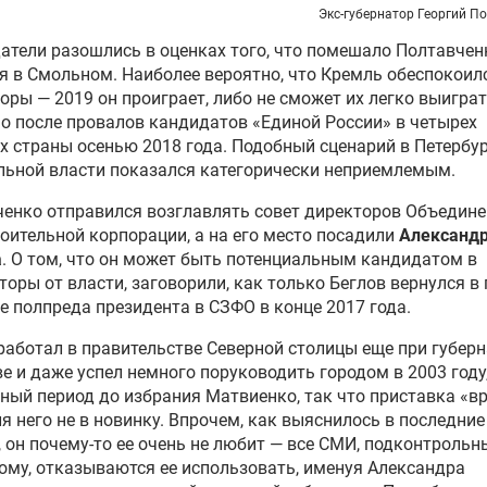
Экс-губернатор Георгий П
тели разошлись в оценках того, что помешало Полтавчен
я в Смольном. Наиболее вероятно, что Кремль обеспокоилс
оры — 2019 он проиграет, либо не сможет их легко выигра
о после провалов кандидатов «Единой России» в четырех
х страны осенью 2018 года. Подобный сценарий в Петербур
ьной власти показался категорически неприемлемым.
енко отправился возглавлять совет директоров Объедин
оительной корпорации, а на его место посадили
Александ
а
. О том, что он может быть потенциальным кандидатом в
торы от власти, заговорили, как только Беглов вернулся в 
е полпреда президента в СЗФО в конце 2017 года.
работал в правительстве Северной столицы еще при губер
е и даже успел немного поруководить городом в 2003 году,
ный период до избрания Матвиенко, так что приставка «в
я него не в новинку. Впрочем, как выяснилось в последние
 он почему-то ее очень не любит — все СМИ, подконтрольн
му, отказываются ее использовать, именуя Александра