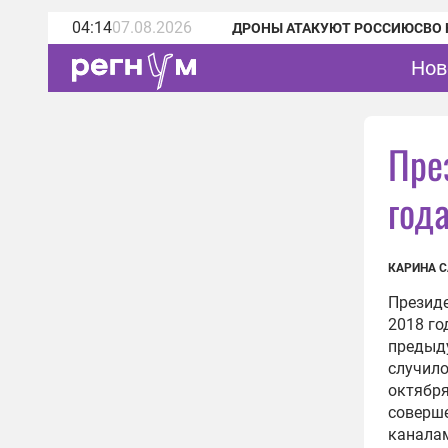
04:14
07.08.2026
ДРОНЫ АТАКУЮТ РОССИЮ
СВО 
Нов
Пре
год
КАРИНА 
Презид
2018 го
предыду
случило
октября
соверше
каналам