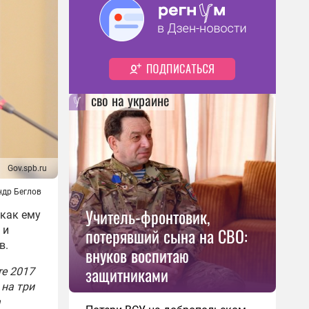
сво на украине
Gov.spb.ru
ндр Беглов
Учитель-фронтовик,
 как ему
потерявший сына на СВО:
 и
в.
внуков воспитаю
защитниками
те 2017
 на три
а