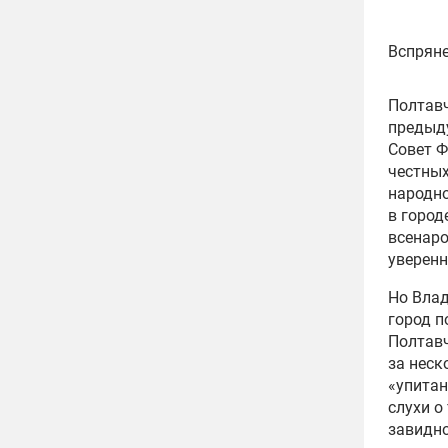
Вспряне
Полтавч
предыд
Совет Ф
честных
народно
в город
всенаро
уверенн
Но Влад
город п
Полтавч
за неск
«упитан
слухи о
завидно