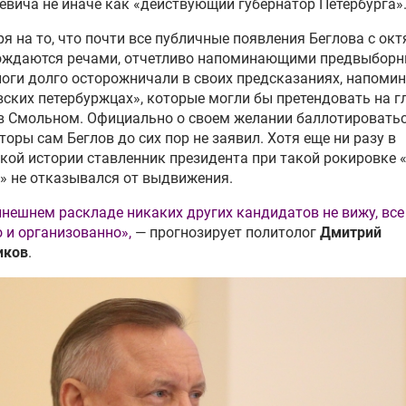
вича не иначе как «действующий губернатор Петербурга»
я на то, что почти все публичные появления Беглова с окт
ождаются речами, отчетливо напоминающими предвыборн
оги долго осторожничали в своих предсказаниях, напомин
ских петербуржцах», которые могли бы претендовать на г
в Смольном. Официально о своем желании баллотироватьс
торы сам Беглов до сих пор не заявил. Хотя еще ни разу в
кой истории ставленник президента при такой рокировке 
 не отказывался от выдвижения.
нешнем раскладе никаких других кандидатов не вижу, все
 и организованно»,
— прогнозирует политолог
Дмитрий
иков
.