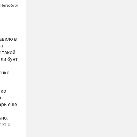
-Петербург
авило в
на
С такой
ли бунт
енко
нко
м
арь еще
ьно,
лет с