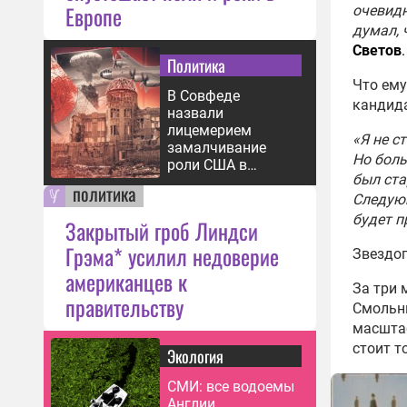
Европе
очевидн
думал, 
Светов
.
Политика
Что ему
В Совфеде
кандида
назвали
лицемерием
«Я не с
замалчивание
Но боль
роли США в
был ста
бомбардировке
политика
Хиросимы
Следующ
будет п
Закрытый гроб Линдси
Грэма* усилил недоверие
Звездо
американцев к
За три 
правительству
Смольны
масштаб
стоит т
Экология
СМИ: все водоемы
Англии