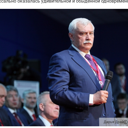
сально оказалась удивительной и обыденной одновремен
Дарья Драй