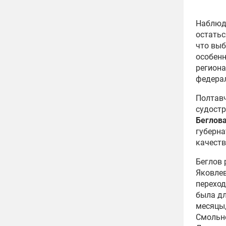
Наблюда
остатьс
что выб
особенн
региона
федерал
Полтавч
судостр
Беглов
губерна
качеств
Беглов 
Яковлев
переход
была дл
месяцы,
Смольно