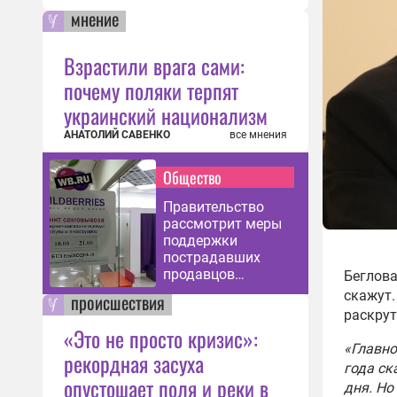
мнение
Взрастили врага сами:
почему поляки терпят
украинский национализм
АНАТОЛИЙ САВЕНКО
все мнения
Общество
Правительство
рассмотрит меры
поддержки
пострадавших
продавцов
Беглова
Wildberries
скажут.
происшествия
раскрут
«Это не просто кризис»:
«Главно
рекордная засуха
года ск
опустошает поля и реки в
дня. Но