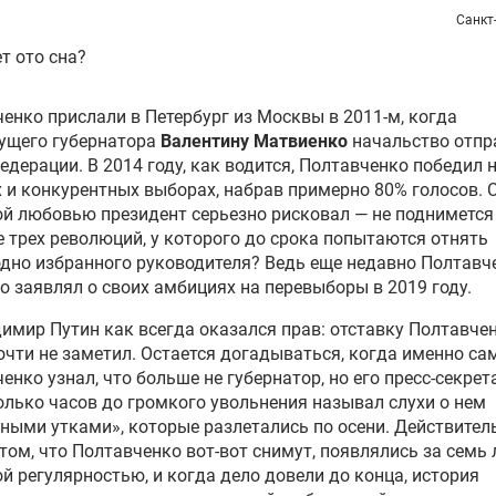
Санкт
т ото сна?
енко прислали в Петербург из Москвы в 2011-м, когда
ущего губернатора
Валентину Матвиенко
начальство отпр
едерации. В 2014 году, как водится, Полтавченко победил 
 и конкурентных выборах, набрав примерно 80% голосов. 
й любовью президент серьезно рисковал — не поднимется 
е трех революций, у которого до срока попытаются отнять
дно избранного руководителя? Ведь еще недавно Полтавч
о заявлял о своих амбициях на перевыборы в 2019 году.
имир Путин как всегда оказался прав: отставку Полтавче
очти не заметил. Остается догадываться, когда именно са
енко узнал, что больше не губернатор, но его пресс-секрет
олько часов до громкого увольнения называл слухи о нем
ными утками», которые разлетались по осени. Действител
 том, что Полтавченко вот-вот снимут, появлялись за семь 
й регулярностью, и когда дело довели до конца, история