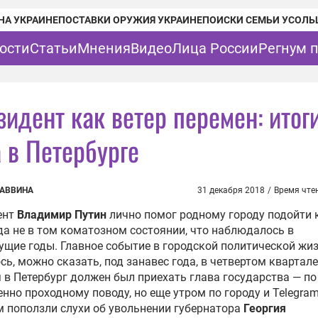
НА УКРАИНЕ
ПОСТАВКИ ОРУЖИЯ УКРАИНЕ
ПОИСКИ СЕМЬИ УСОЛЬ
ости
Статьи
Мнения
Видео
Лица России
Регнум 
зидент как ветер перемен: итог
а в Петербурге
САВВИНА
31 декабря 2018
/
Время чте
ент
Владимир Путин
лично помог родному городу подойти 
да не в том коматозном состоянии, что наблюдалось в
щие годы. Главное событие в городской политической жи
сь, можно сказать, под занавес года, в четвертом квартале
 в Петербург должен был приехать глава государства — по
нно проходному поводу, но еще утром по городу и Telegram
 поползли слухи об увольнении губернатора
Георгия