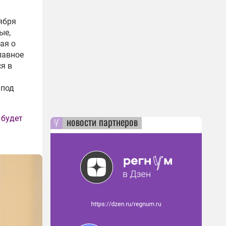
.
ября
ые,
ая о
лавное
я в
«под
 будет
новости партнеров