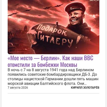
Киеве...
«Мое место — Берлин». Как наши ВВС
отомстили за бомбежки Москвы
В ночь с 7 на 8 августа 1941 года над Берлином
появились советские бомбардировщики ДБ-3. До
столицы нацистской Германии дошли пять машин
морской авиации Балтийского флота. Они
сбросили бомбы на город, который в тот момент
7 августа 2026
КИРИЛЛ ЗОЛОТАРЁВ
жил в полной уверенности, что война идет где-то
далеко на востоке, Красная...