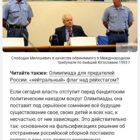
Serb.rs
Слободан Милошевич в качестве обвиняемого в Международном
трибунале по бывшей Югославии.1993 г
Читайте также:
Олимпиада для предателей
России: «нейтральный» флаг над рейхстагом?
Если сегодня власть отступит перед бандитским
политическим наездом вокруг Олимпиады, она
поставит под серьёзное сомнение всё будущее
существование свое, своих детей и всех нас, к
несчастью, от нее зависящих. Это действительно
так: основанное на фальсификациях решение об
отстранении российской сборной поставило
вопрос о том, как должна реагировать