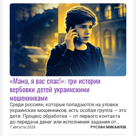
«Мама, я вас спас!»: три истории
вербовки детей украинскими
мошенниками
Среди россиян, которые попадаются на уловки
украинских мошенников, есть особая группа — это
дети. Процесс обработки — от первого контакта
до передачи денег или исполнения задания от
кураторов может занять от двух часов до
7 августа 2026
РУСЛАН МИКАИЛОВ
нескольких месяцев. Детей превращают в