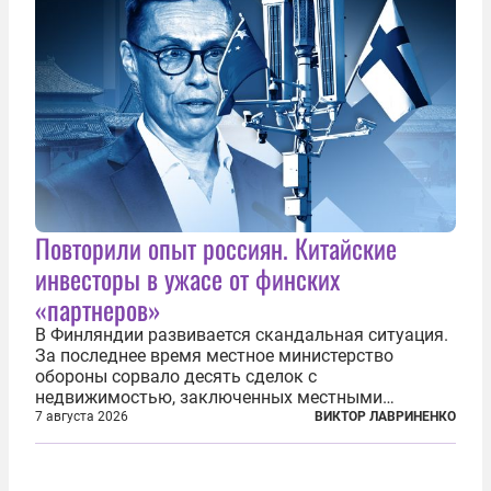
Повторили опыт россиян. Китайские
инвесторы в ужасе от финских
«партнеров»
В Финляндии развивается скандальная ситуация.
За последнее время местное министерство
обороны сорвало десять сделок с
недвижимостью, заключенных местными
фирмами с китайским капиталом. Чиновники
7 августа 2026
ВИКТОР ЛАВРИНЕНКО
заявили, что они могли заключаться с целью
создания в Финляндии шпионской сети, чтобы
следить за...