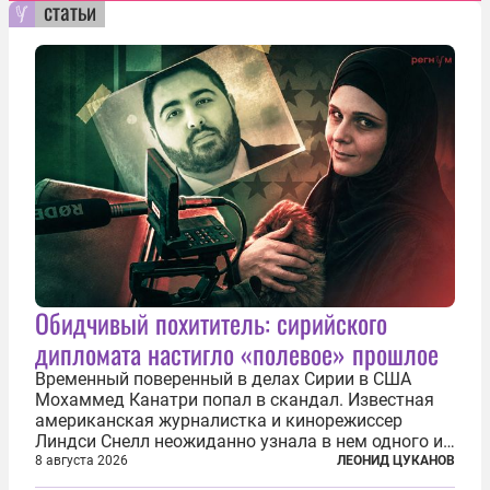
статьи
Обидчивый похититель: сирийского
дипломата настигло «полевое» прошлое
Временный поверенный в делах Сирии в США
Мохаммед Канатри попал в скандал. Известная
американская журналистка и кинорежиссер
Линдси Снелл неожиданно узнала в нем одного из
бандитов, похитивших ее в сирийском Алеппо в
8 августа 2026
ЛЕОНИД ЦУКАНОВ
2016 году. Журналистка убеждена, что Канатри, в