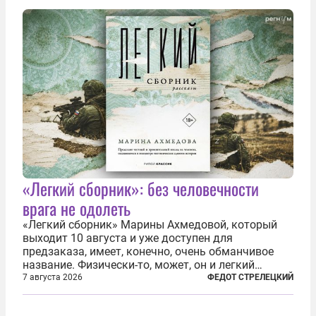
украинским беженцам, и каждый новый случай
по-своему...
«Легкий сборник»: без человечности
врага не одолеть
«Легкий сборник» Марины Ахмедовой, который
выходит 10 августа и уже доступен для
предзаказа, имеет, конечно, очень обманчивое
название. Физически-то, может, он и легкий
относительно. Но метафизически —
7 августа 2026
ФЕДОТ СТРЕЛЕЦКИЙ
безотносительно тяжелый. Десять рассказов,
каждый из которых напрямую или косвенно (в