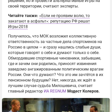
решения, но и провести альтернативные Игры на
своей территории, считают эксперты.
Читайте также:
«Если не проявим волю, то
закатают в асфальт»: репутацию РФ решат
Игры-2018
Получилось, что МОК возложил коллективную
ответственность за частные дела спортсменов на
Россию в целом — и сразу нашлись слабые души,
которые говорят о себе и думают только о себе.
Обмордевшие спортивные чиновники, забывшие,
где и зачем они родились, приносят извинения
заведомо ангажированным политическим врагам
России. Они что думают? Что это им зачтётся в их
пенсионном будущем? Нет, никогда, их ждёт в
лучшем случае судьба Милошевича, считает
главный редактор
ИА REGNUM
Модест Колеров
.