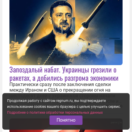
Запоздалый набат. Украинцы грезили о
ракетах, а добились разгрома экономики
Практически сразу после заключения сделки
между Ираном и США о прекращении огня на
шестьдесят дней с украинской стороны начали
появляться сначала обнадеживающие, а после и
Продолжая работу с сайтом regnum.ru, вы подтверждаете
вовсе бравурные заявления про некий «перелом»
6 августа 2026
МИХАИЛ ПАВЛИВ
использование cookies вашего браузера с целью улучшить сервис.
в войне. Вероятно, в сознании первых лиц
Подробнее о политике обработки персональных данных
киевского режима и стоящих за ними...
Понятно