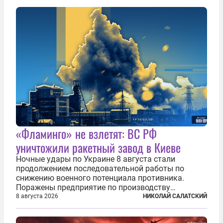
то время известный под подпольным...
«Фламинго» не взлетят: ВС РФ
уничтожили ракетный завод в Киеве
Ночные удары по Украине 8 августа стали
продолжением последовательной работы по
снижению военного потенциала противника.
Поражены предприятие по производству
крылатых ракет, крупный склад топлива и два
8 августа 2026
НИКОЛАЙ САЛАТСКИЙ
сухогруза с военными грузами. Дополнительно
нанесены удары по объектам в ряде городов. В