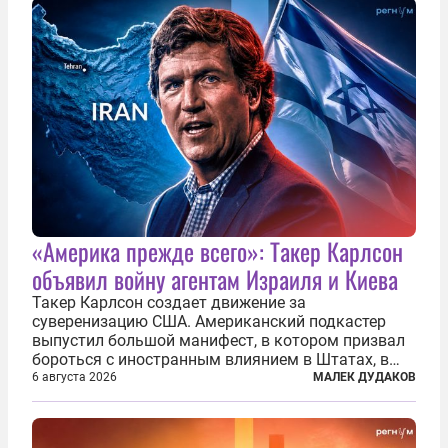
«Америка прежде всего»: Такер Карлсон
объявил войну агентам Израиля и Киева
Такер Карлсон создает движение за
суверенизацию США. Американский подкастер
выпустил большой манифест, в котором призвал
бороться с иностранным влиянием в Штатах, в
первую очередь имея в виду Израиль. А также
6 августа 2026
МАЛЕК ДУДАКОВ
прекратить заморские войны, выплатить
репарации Ирану, остановить прием мигрантов...