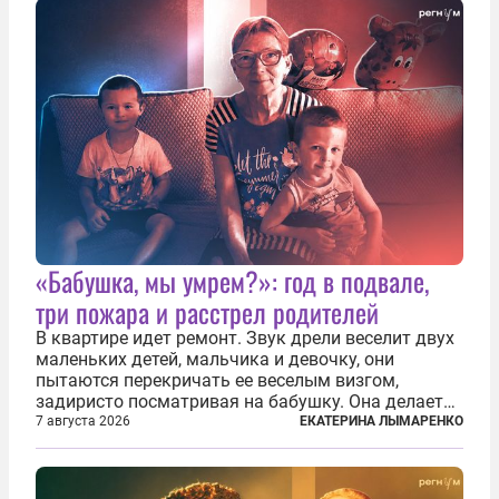
«Бабушка, мы умрем?»: год в подвале,
три пожара и расстрел родителей
В квартире идет ремонт. Звук дрели веселит двух
маленьких детей, мальчика и девочку, они
пытаются перекричать ее веселым визгом,
задиристо посматривая на бабушку. Она делает
им замечание, но внуки чувствуют, что она
7 августа 2026
ЕКАТЕРИНА ЛЫМАРЕНКО
сердится невсерьез. И это правда: дрель, конечно,
сверлит противно, но всё...