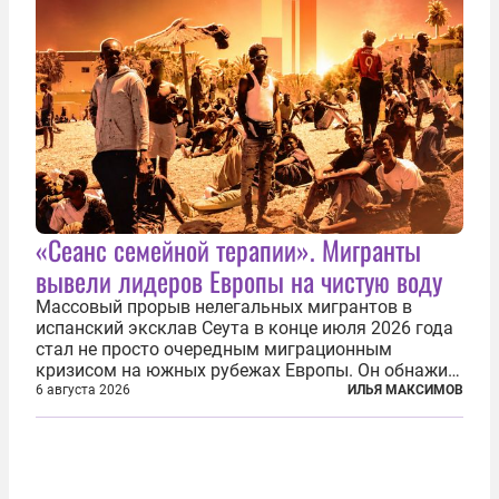
«Сеанс семейной терапии». Мигранты
вывели лидеров Европы на чистую воду
Массовый прорыв нелегальных мигрантов в
испанский эксклав Сеута в конце июля 2026 года
стал не просто очередным миграционным
кризисом на южных рубежах Европы. Он обнажил
фундаментальный раскол внутри Евросоюза,
6 августа 2026
ИЛЬЯ МАКСИМОВ
продемонстрировав, что десятилетиями
выстраивавшаяся миграционная политика ЕС
зашла в...