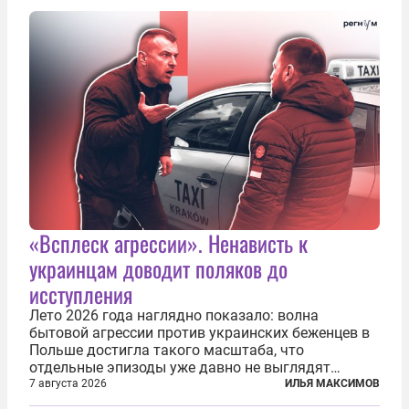
послушных исполнителей, которые...
«Всплеск агрессии». Ненависть к
украинцам доводит поляков до
исступления
Лето 2026 года наглядно показало: волна
бытовой агрессии против украинских беженцев в
Польше достигла такого масштаба, что
отдельные эпизоды уже давно не выглядят
случайными. Поляки, судя по происходящему,
7 августа 2026
ИЛЬЯ МАКСИМОВ
буквально теряют рассудок от ненависти к