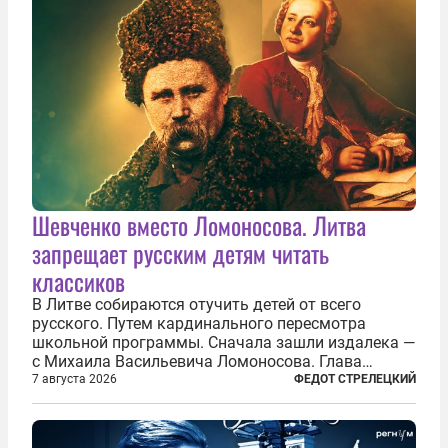
Шевченко вместо Ломоносова. Литва
запрещает русским детям читать
классиков
В Литве собираются отучить детей от всего
русского. Путем кардинального пересмотра
школьной программы. Сначала зашли издалека —
с Михаила Васильевича Ломоносова. Глава
правительства Литвы Миндаугас Синкявичюс
7 августа 2026
ФЕДОТ СТРЕЛЕЦКИЙ
предложил исключить его тексты из программ
общего образования. Мотивировал он это тем,
что...