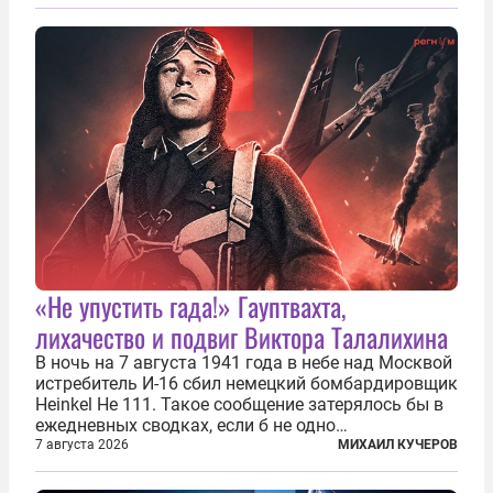
«Не упустить гада!» Гауптвахта,
лихачество и подвиг Виктора Талалихина
В ночь на 7 августа 1941 года в небе над Москвой
истребитель И-16 сбил немецкий бомбардировщик
Heinkel He 111. Такое сообщение затерялось бы в
ежедневных сводках, если б не одно
обстоятельство. Это был один из первых в
7 августа 2026
МИХАИЛ КУЧЕРОВ
истории отечественной авиации ночных таранов.
У пилота — младшего лейтенанта...