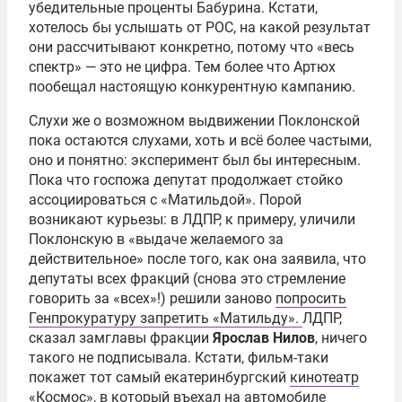
убедительные проценты Бабурина. Кстати,
хотелось бы услышать от РОС, на какой результат
они рассчитывают конкретно, потому что «весь
спектр» — это не цифра. Тем более что Артюх
пообещал настоящую конкурентную кампанию.
Слухи же о возможном выдвижении Поклонской
пока остаются слухами, хоть и всё более частыми,
оно и понятно: эксперимент был бы интересным.
Пока что госпожа депутат продолжает стойко
ассоциироваться с «Матильдой». Порой
возникают курьезы: в ЛДПР, к примеру, уличили
Поклонскую в «выдаче желаемого за
действительное» после того, как она заявила, что
депутаты всех фракций (снова это стремление
говорить за «всех»!) решили заново
попросить
Генпрокуратуру запретить «Матильду».
ЛДПР,
сказал замглавы фракции
Ярослав Нилов
, ничего
такого не подписывала. Кстати, фильм-таки
покажет тот самый екатеринбургский
кинотеатр
«Космос»
, в который въехал на автомобиле