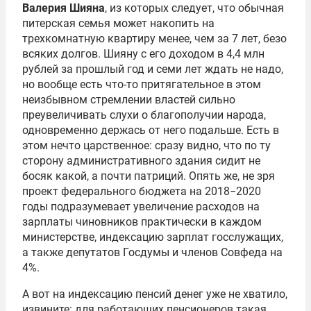
Валерия Шияна
, из которых следует, что обычная
питерская семья может накопить на
трехкомнатную квартиру менее, чем за 7 лет, безо
всяких долгов. Шияну с его доходом в 4,4 млн
рублей за прошлый год и семи лет ждать не надо,
но вообще есть что-то притягательное в этом
неизбывном стремлении властей сильно
преувеличивать слухи о благополучии народа,
одновременно держась от него подальше. Есть в
этом нечто царственное: сразу видно, что по ту
сторону административного здания сидит не
босяк какой, а почти патриций. Опять же, не зря
проект федерального бюджета на 2018−2020
годы подразумевает увеличение расходов на
зарплаты чиновников практически в каждом
министерстве, индексацию зарплат госслужащих,
а также депутатов Госдумы и членов Совфеда на
4%.
А вот на индексацию пенсий денег уже не хватило,
извините:
для работающих пенсионеров
такая