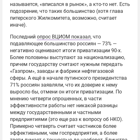
называется, «вписался в рынок», а кто-то нет. Есть
подозрение, что таких большинство (хотя глава
питерского Жилкомитета, возможно, считает
иначе).
Последний
опрос ВЦИОМ показал
, что
подавляющее большинство россиян — 73% —
негативно оценивают итоги приватизации 90-х.
Более половины выступают за национализацию,
причем государству считают нужным передать
«Газпром», заводы и фабрики нефтегазовой
сферы. А ещё в начале путинского президентства
71% россиян заявляли, что их доверие к нему
выросло бы, отмени он итоги приватизации. По
мнению четверти опрошенных, в части
эффективности работы нет никакой разницы
между государственными и частными
предприятиями (это еще раз к вопросу об НКО).
Примерно четверть считает частников более
эффективными, чем госпредприятия, а более
трети думает с точностью до наоборот. Единства