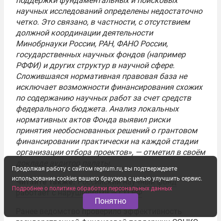
поддержки фундаментальных и поисковых
научных исследований определены недостаточно
четко. Это связано, в частности, с отсутствием
должной координации деятельности
Минобрнауки России, РАН, ФАНО России,
государственных научных фондов (например
РФФИ) и других структур в научной сфере.
Сложившаяся нормативная правовая база не
исключает возможности финансирования схожих
по содержанию научных работ за счет средств
федерального бюджета. Анализ локальных
нормативных актов Фонда выявил риски
принятия необоснованных решений о грантовом
финансировании практически на каждой стадии
организации отбора проектов», — отметил в своём
докладе аудитор палаты.
Продолжая работу с сайтом regnum.ru, вы подтверждаете
использование cookies вашего браузера с целью улучшить сервис.
Читайте также:
Российский научный фонд
Подробнее о политике обработки персональных данных
работает с нарушениями — СП РФ
Понятно
Ранее ведомство проверило эффективность