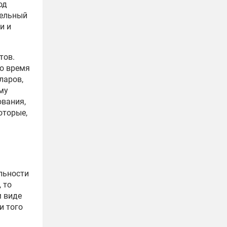
од
лельный
и и
тов.
о время
ларов,
му
ования,
оторые,
льности
 то
м виде
и того