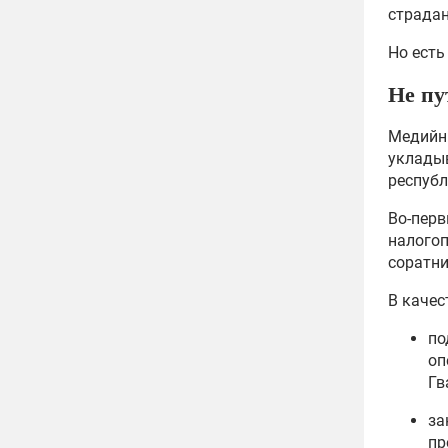
страдан
Но есть
Не пу
Медийн
укладыв
республ
Во-перв
налогоп
соратни
В качес
по
оп
Гв
за
пр