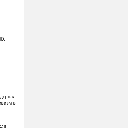
D,
ндерная
ивизм в
кая