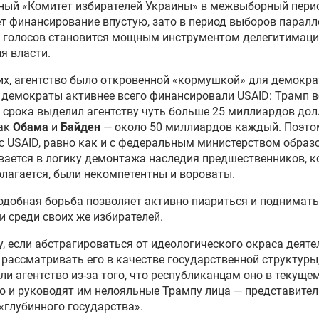
ный «Комитет избирателей Украины» в межвыборный пери
т финансирование впустую, зато в период выборов парал
 голосов становится мощным инструментом делегитимаци
я власти.
их, агентство было откровенной «кормушкой» для демокра
демократы активнее всего финансировали USAID: Трамп в
 срока выделил агентству чуть больше 25 миллиардов дол
как
Обама
и
Байден
— около 50 миллиардов каждый. Поэто
с USAID, равно как и с федеральным министерством образ
ается в логику демонтажа наследия предшественников, к
олагается, были некомпетентны и вороваты.
одобная борьба позволяет активно пиариться и поднимать
и среди своих же избирателей.
, если абстрагироваться от идеологического окраса деяте
 рассматривать его в качестве государственной структуры,
ли агентство из-за того, что республиканцам оно в текуще
о и руководят им нелояльные Трампу лица — представител
«глубинного государства».