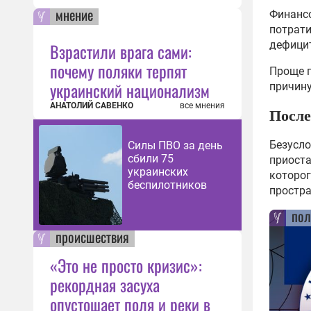
мнение
Финансо
потрати
дефицит
Взрастили врага сами:
почему поляки терпят
Проще г
украинский национализм
причину
АНАТОЛИЙ САВЕНКО
все мнения
После
Безусло
Силы ПВО за день
сбили 75
приоста
украинских
которог
беспилотников
простра
пол
происшествия
«Это не просто кризис»:
рекордная засуха
опустошает поля и реки в