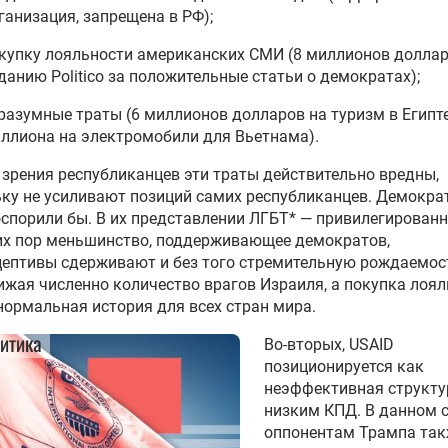
ганизация, запрещена в РФ);
купку лояльности американских СМИ (8 миллионов долла
данию Politico за положительные статьи о демократах);
разумные траты (6 миллионов долларов на туризм в Египте,
ллиона на электромобили для Вьетнама).
 зрения республиканцев эти траты действительно вредны,
ку не усиливают позиций самих республиканцев. Демокра
спорили бы. В их представлении ЛГБТ* — привилегированн
их пор меньшинство, поддерживающее демократов,
ептивы сдерживают и без того стремительную рождаемос
нижая численно количество врагов Израиля, а покупка лоя
ормальная история для всех стран мира.
итика
Во-вторых, USAID
позиционируется как
неэффективная структу
низким КПД. В данном 
оппонентам Трампа та