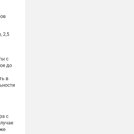
ров
 2,5
ты с
ое до
ть в
льности
ра с
случае
кже