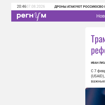
20:46
07.08.2026
ДРОНЫ АТАКУЮТ РОССИЮ
СВО 
Нов
Тра
реф
ИВАН ЛИЗ
С 7 фев
(USAID)
важные