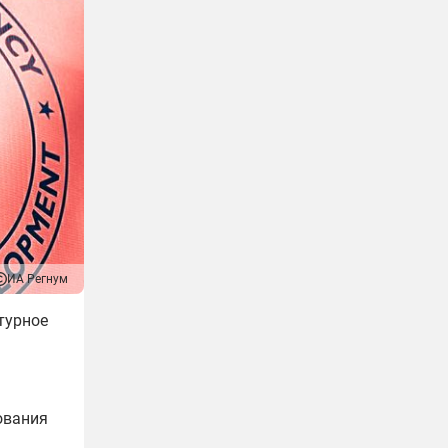
ИА Регнум
турное
ования