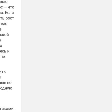
свою
с — что
ю. Если
ть рост
нных
в
нской
е
ва
есь и
 не
ить
я
рые по
годную
тиками.