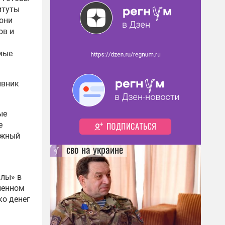
итуты
 они
ов и
мые
ивник
ые
е
ожный
сво на украине
илы» в
ленном
ко денег