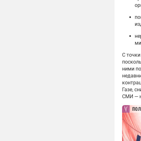
ор
по
из
не
ми
С точки
посколь
ними по
недавн
контрац
Газе, с
СМИ — н
пол