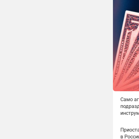
Само аг
подразд
инструм
Приоста
в Росси