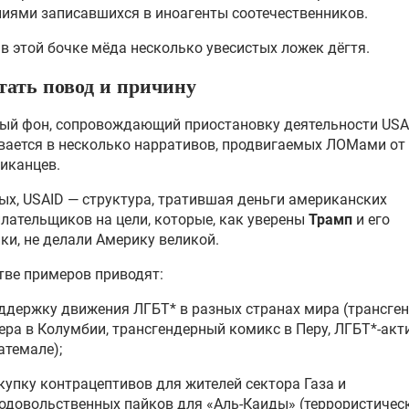
иями записавшихся в иноагенты соотечественников.
 в этой бочке мёда несколько увесистых ложек дёгтя.
тать повод и причину
ый фон, сопровождающий приостановку деятельности USAI
ается в несколько нарративов, продвигаемых ЛОМами от
иканцев.
ых, USAID — структура, тратившая деньги американских
лательщиков на цели, которые, как уверены
Трамп
и его
ки, не делали Америку великой.
тве примеров приводят:
ддержку движения ЛГБТ* в разных странах мира (трансге
ера в Колумбии, трансгендерный комикс в Перу, ЛГБТ*-акт
атемале);
купку контрацептивов для жителей сектора Газа и
одовольственных пайков для «Аль-Каиды» (террористичес