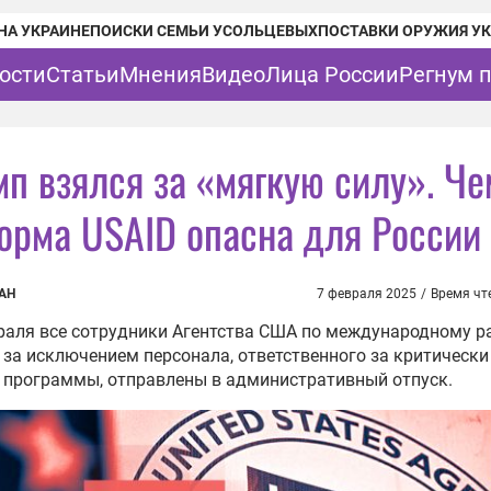
НА УКРАИНЕ
ПОИСКИ СЕМЬИ УСОЛЬЦЕВЫХ
ПОСТАВКИ ОРУЖИЯ У
ости
Статьи
Мнения
Видео
Лица России
Регнум 
мп взялся за «мягкую силу». Че
орма USAID опасна для России
АН
7 февраля 2025
/
Время чт
раля все сотрудники Агентства США по международному 
, за исключением персонала, ответственного за критически
 программы, отправлены в административный отпуск.