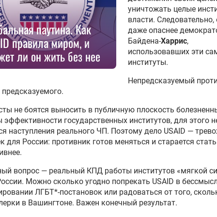
уничтожать целые инст
власти. Следовательно,
бальная паутина. Как
даже опаснее демократ
ID правила миром, и
Байдена-
Харрис
,
использовавших эти са
жет ли он жить без нее
институты.
Непредсказуемый прот
 предсказуемого.
ты не боятся выносить в публичную плоскость болезненн
 эффективности государственных институтов, для этого н
ся наступления реального ЧП. Поэтому дело USAID — трев
к для России: противник готов меняться и старается стать
ивнее.
ый вопрос — реальный КПД работы институтов «мягкой с
оссии. Можно сколько угодно попрекать USAID в бессмыс
ровании ЛГБТ*-постановок или радоваться от того, сколь
лерки в Вашингтоне. Важен конечный результат.