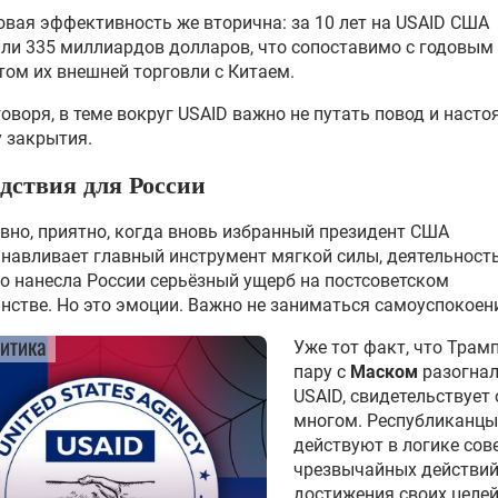
вая эффективность же вторична: за 10 лет на USAID США
ли 335 миллиардов долларов, что сопоставимо с годовым
ом их внешней торговли с Китаем.
оворя, в теме вокруг USAID важно не путать повод и наст
 закрытия.
дствия для России
вно, приятно, когда вновь избранный президент США
навливает главный инструмент мягкой силы, деятельност
о нанесла России серьёзный ущерб на постсоветском
нстве. Но это эмоции. Важно не заниматься самоуспокоен
итика
Уже тот факт, что Трамп
пару с
Маском
разогна
USAID, свидетельствует 
многом. Республиканцы
действуют в логике со
чрезвычайных действий
достижения своих целе