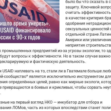
было бы что сказать в 
защиту. Ключевой вопро
считать эффективность
в качестве критерия бра
ишло время умереть».
одобрения нетрадицио
 USAID финансировало
сексуальных ценностей 
отдельной стране Лати
оссии с 90-х годов
Америки или увеличени
неприятия строительст
 промышленных предприятий из-за угрозы экологии, то зд
будут вопросы к эффективности. Но в таком случае важно
декларируемую и фактическую деятельность.
 USAID наплевать на то, стали ли в Гватемале больше люб
Гей-сообщество* является исключительно инструментом дл
ния определённых целей, равно как мирные экологи, кото
 превращаются в боевых и крикливых, чтобы сорвать неу
.
зные на первый взгляд НКО — инкубатор для отбора и
ания ЛОМов, часть из которых впоследствии станет поли