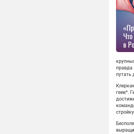
«Пр
Что
в Р
крупных
правда 
путать 
Клеркам
геев*. 
достиже
команде
стройку
Бесполе
выращив