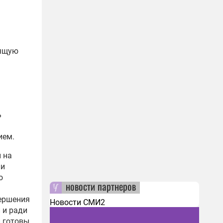
оящую
ь
ием.
 на
ли
о
новости партнеров
вершения
Новости СМИ2
 и ради
й готовы