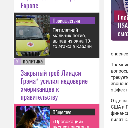
Европе
Гло
Происшествия
USA
Пятилетний
смо
мальчик погиб,
выпав из окна 10-
го этажа в Казани
опаснее
политика
Трампис
Закрытый гроб Линдси
вопросы
требует
Грэма* усилил недоверие
звоноче
американцев к
эффект
правительству
Отдельн
США и Р
Общество
финанси
пилят к
«Провокации»:
эксперт раскрыл,