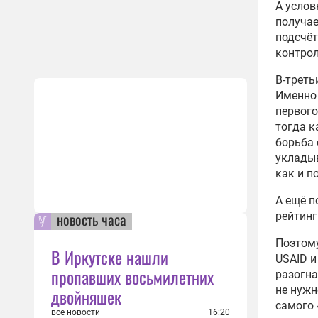
А услов
получае
подсчёт
контрол
В-треть
Именно 
первого
тогда 
борьба 
укладыв
как и п
А ещё п
новость часа
рейтинг
Поэтому
В Иркутске нашли
USAID и
пропавших восьмилетних
разогна
не нужн
двойняшек
самого 
все новости
16:20