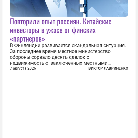
Повторили опыт россиян. Китайские
инвесторы в ужасе от финских
«партнеров»
В Финляндии развивается скандальная ситуация.
За последнее время местное министерство
обороны сорвало десять сделок с
недвижимостью, заключенных местными
фирмами с китайским капиталом. Чиновники
7 августа 2026
ВИКТОР ЛАВРИНЕНКО
заявили, что они могли заключаться с целью
создания в Финляндии шпионской сети, чтобы
следить за...