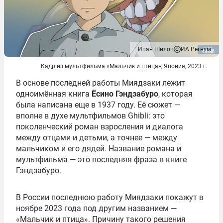
Иван Шилов
ИА Регнум
Кадр из мультфильма «Мальчик и птица», Япония, 2023 г.
В основе последней работы Миядзаки лежит
одноимённая книга
Ёсино Гэндзабуро
, которая
была написана еще в 1937 году. Её сюжет —
вполне в духе мультфильмов Ghibli: это
поколенческий роман взросления и диалога
между отцами и детьми, а точнее — между
мальчиком и его дядей. Название романа и
мультфильма — это последняя фраза в книге
Гэндзабуро.
В России последнюю работу Миядзаки покажут в
ноябре 2023 года под другим названием —
«Мальчик и птица». Причину такого решения