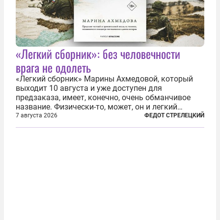
«Легкий сборник»: без человечности
врага не одолеть
«Легкий сборник» Марины Ахмедовой, который
выходит 10 августа и уже доступен для
предзаказа, имеет, конечно, очень обманчивое
название. Физически-то, может, он и легкий
относительно. Но метафизически —
7 августа 2026
ФЕДОТ СТРЕЛЕЦКИЙ
безотносительно тяжелый. Десять рассказов,
каждый из которых напрямую или косвенно (в
основном —...