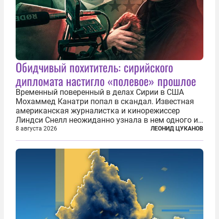
Обидчивый похититель: сирийского
дипломата настигло «полевое» прошлое
Временный поверенный в делах Сирии в США
Мохаммед Канатри попал в скандал. Известная
американская журналистка и кинорежиссер
Линдси Снелл неожиданно узнала в нем одного из
бандитов, похитивших ее в сирийском Алеппо в
8 августа 2026
ЛЕОНИД ЦУКАНОВ
2016 году. Журналистка убеждена, что Канатри, в
то время известный под подпольным...