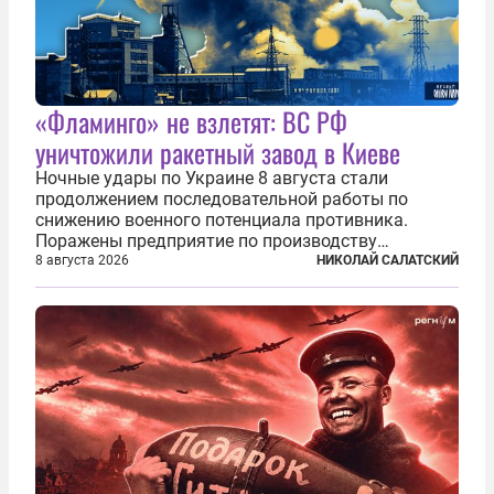
«Фламинго» не взлетят: ВС РФ
уничтожили ракетный завод в Киеве
Ночные удары по Украине 8 августа стали
продолжением последовательной работы по
снижению военного потенциала противника.
Поражены предприятие по производству
крылатых ракет, крупный склад топлива и два
8 августа 2026
НИКОЛАЙ САЛАТСКИЙ
сухогруза с военными грузами. Дополнительно
нанесены удары по объектам в ряде городов. В
Киеве...