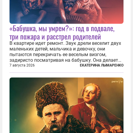
«Бабушка, мы умрем?»: год в подвале,
три пожара и расстрел родителей
В квартире идет ремонт. Звук дрели веселит двух
маленьких детей, мальчика и девочку, они
пытаются перекричать ее веселым визгом,
задиристо посматривая на бабушку. Она делает
им замечание, но внуки чувствуют, что она
7 августа 2026
ЕКАТЕРИНА ЛЫМАРЕНКО
сердится невсерьез. И это правда: дрель, конечно,
сверлит противно, но всё...