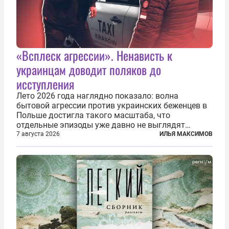
«Всплеск агрессии». Ненависть к
украинцам доводит поляков до
исступления
Лето 2026 года наглядно показало: волна
бытовой агрессии против украинских беженцев в
Польше достигла такого масштаба, что
отдельные эпизоды уже давно не выглядят
случайными. Поляки, судя по происходящему,
7 августа 2026
ИЛЬЯ МАКСИМОВ
буквально теряют рассудок от ненависти к
украинским беженцам, и каждый новый случай
по-своему...