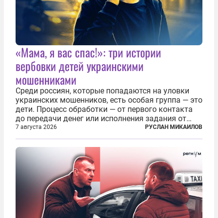
«Мама, я вас спас!»: три истории
вербовки детей украинскими
мошенниками
Среди россиян, которые попадаются на уловки
украинских мошенников, есть особая группа — это
дети. Процесс обработки — от первого контакта
до передачи денег или исполнения задания от
кураторов может занять от двух часов до
7 августа 2026
РУСЛАН МИКАИЛОВ
нескольких месяцев. Детей превращают в
послушных исполнителей, которые...