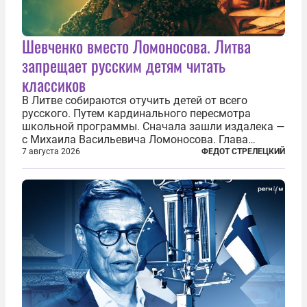
Шевченко вместо Ломоносова. Литва
запрещает русским детям читать
классиков
В Литве собираются отучить детей от всего
русского. Путем кардинального пересмотра
школьной программы. Сначала зашли издалека —
с Михаила Васильевича Ломоносова. Глава
правительства Литвы Миндаугас Синкявичюс
7 августа 2026
ФЕДОТ СТРЕЛЕЦКИЙ
предложил исключить его тексты из программ
общего образования. Мотивировал он это тем,
что...