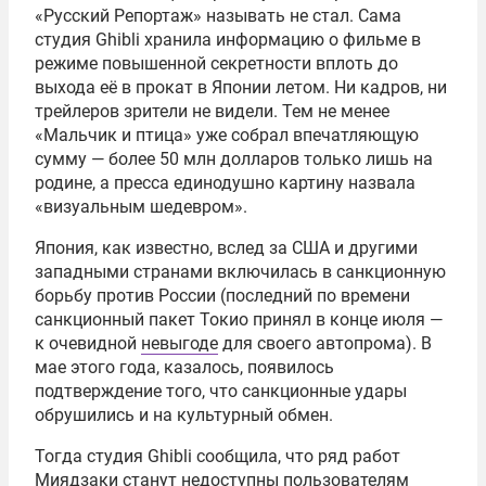
«Русский Репортаж» называть не стал. Сама
студия Ghibli хранила информацию о фильме в
режиме повышенной секретности вплоть до
выхода её в прокат в Японии летом. Ни кадров, ни
трейлеров зрители не видели. Тем не менее
«Мальчик и птица» уже собрал впечатляющую
сумму — более 50 млн долларов только лишь на
родине, а пресса единодушно картину назвала
«визуальным шедевром».
Япония, как известно, вслед за США и другими
западными странами включилась в санкционную
борьбу против России (последний по времени
санкционный пакет Токио принял в конце июля —
к очевидной
невыгоде
для своего автопрома). В
мае этого года, казалось, появилось
подтверждение того, что санкционные удары
обрушились и на культурный обмен.
Тогда студия Ghibli сообщила, что ряд работ
Миядзаки станут недоступны пользователям