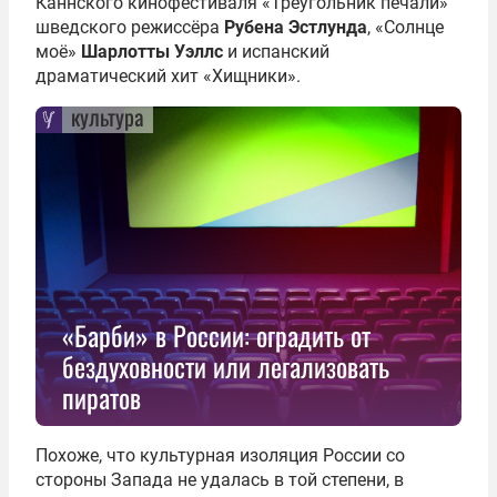
Каннского кинофестиваля «Треугольник печали»
шведского режиссёра
Рубена Эстлунда
, «Солнце
моё»
Шарлотты Уэллс
и испанский
драматический хит «Хищники».
культура
«Барби» в России: оградить от
бездуховности или легализовать
пиратов
Похоже, что культурная изоляция России со
стороны Запада не удалась в той степени, в