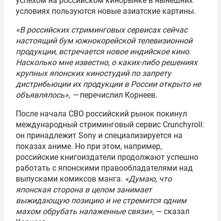
успехом на российском кинорынке в нынешних
условиях пользуются новые азиатские картины.
«В российских стриминговых сервисах сейчас
настоящий бум южнокорейской телевизионной
продукции, встречается новое индийское кино.
Насколько мне известно, о каких-либо решениях
крупных японских киностудий по запрету
дистрибьюции их продукции в России открыто не
объявлялось», —
перечислил Корнеев.
После начала СВО российский рынок покинул
международный стриминговый сервис Crunchyroll:
он принадлежит Sony и специализируется на
показах аниме. Но при этом, например,
российские книгоиздатели продолжают успешно
работать с японскими правообладателями над
выпусками комиксов манга.
«Думаю, что
японская сторона в целом занимает
выжидающую позицию и не стремится одним
махом обрубать налаженные связи»,
— сказал