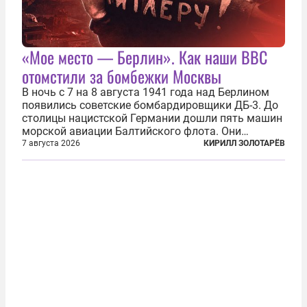
«Мое место — Берлин». Как наши ВВС
отомстили за бомбежки Москвы
В ночь с 7 на 8 августа 1941 года над Берлином
появились советские бомбардировщики ДБ-3. До
столицы нацистской Германии дошли пять машин
морской авиации Балтийского флота. Они
сбросили бомбы на город, который в тот момент
7 августа 2026
КИРИЛЛ ЗОЛОТАРЁВ
жил в полной уверенности, что война идет где-то
далеко на востоке, Красная...