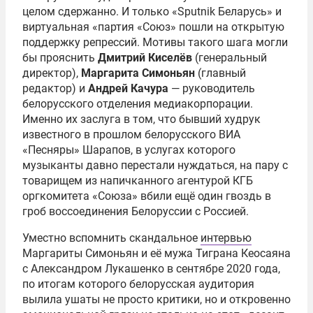
целом сдержанно. И только «Sputnik Беларусь» и
виртуальная «партия «Союз» пошли на открытую
поддержку репрессий. Мотивы такого шага могли
бы прояснить
Дмитрий Киселёв
(генеральный
директор),
Маргарита Симоньян
(главный
редактор) и
Андрей Качура
— руководитель
белорусского отделения медиакорпорации.
Именно их заслуга в том, что бывший худрук
известного в прошлом белорусского ВИА
«Песняры» Шарапов, в услугах которого
музыканты давно перестали нуждаться, на пару с
товарищем из напичканного агентурой КГБ
оргкомитета «Союза» вбили ещё один гвоздь в
гроб воссоединения Белоруссии с Россией.
Уместно вспомнить скандальное
интервью
Маргариты Симоньян и её мужа Тиграна Кеосаяна
с Александром Лукашенко в сентябре 2020 года,
по итогам которого белорусская аудитория
вылила ушаты не просто критики, но и откровенно