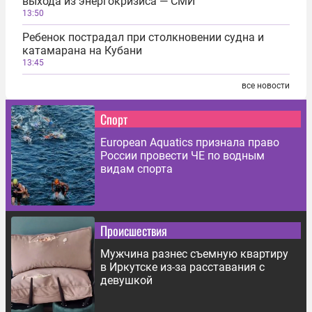
выхода из энергокризиса — СМИ
13:50
Ребенок пострадал при столкновении судна и
катамарана на Кубани
13:45
все новости
Спорт
European Aquatics признала право
России провести ЧЕ по водным
видам спорта
Происшествия
Мужчина разнес съемную квартиру
в Иркутске из-за расставания с
девушкой