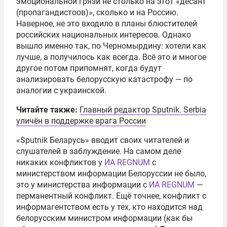
эмоциональной грязи не столько на этот «десант
(пропагандистоов)», сколько и на Россию.
Наверное, не это входило в планы блюстителей
российских национальных интересов. Однако
вышло именно так, по Черномырдину: хотели как
лучше, а получилось как всегда. Всё это и многое
другое потом припомнят, когда будут
анализировать белорусскую катастрофу — по
аналогии с украинской.
Читайте также
:
Главный редактор Sputnik. Serbia
уличён в поддержке врага России
«Sputnik Беларусь» вводит своих читателей и
слушателей в заблуждение. На самом деле
никаких конфликтов у
ИА REGNUM
с
министерством информации Белоруссии не было,
это у министерства информации с
ИА REGNUM
—
перманентный конфликт. Ещё точнее, конфликт с
информагентством есть у тех, кто находится над
белорусским министром информации (как бы