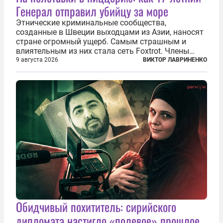
Генерал отправил убийцу за море
Этнические криминальные сообщества,
созданные в Швеции выходцами из Азии, наносят
стране огромный ущерб. Самым страшным и
влиятельным из них стала сеть Foxtrot. Члены
этой сети не только убивают и грабят шведов,
9 августа 2026
ВИКТОР ЛАВРИНЕНКО
подсаживают их на наркотики, но и совершают
нечто еще даже более страшное — массово...
Обидчивый похититель: сирийского
дипломата настигло «полевое» прошлое