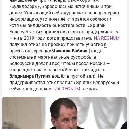
измышления про «либералов», «корыта»,
«бульдозеры», «вредоносные источники» и так
далее. Уважающий себя журналист перепроверяет
информацию, уточняет её, старается соблюсти
хотя бы видимость объективности. «Sputnik
Беларусь» этих правил никогда не придерживался
— ни в 2019 году, когда представитель
ИА REGNUM
получил отказ на просьбу принять участие
в
пресс-конференции
Михаила Бабича
(тогда
системные и маргинальные русофобы в
Белоруссии делали всё, чтобы посол России —
спецпредставитель российского президента
Владимира Путина
вошёл
в пустой зал
). Не
придерживается этих правил «Sputnik Беларусь» и
сейчас, когда плюет
ИА REGNUM
в спину.