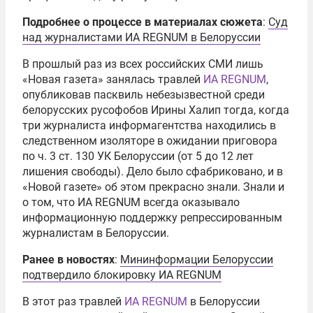
Подробнее о процессе в материалах сюжета
:
Суд
над журналистами ИА REGNUM в Белоруссии
В прошлый раз из всех российских СМИ лишь
«Новая газета» занялась травлей
ИА REGNUM
,
опубликовав пасквиль небезызвестной среди
белорусских русофобов Ирины Халип тогда, когда
три журналиста информагентства находились в
следственном изоляторе в ожидании приговора
по ч. 3 ст. 130 УК Белоруссии (от 5 до 12 лет
лишения свободы). Дело было сфабриковано, и в
«Новой газете» об этом прекрасно знали. Знали и
о том, что ИА REGNUM всегда оказывало
информационную поддержку репрессированным
журналистам в Белоруссии.
Ранее в новостях
:
Мининформации Белоруссии
подтвердило блокировку ИА REGNUM
В этот раз травлей
ИА REGNUM
в Белоруссии