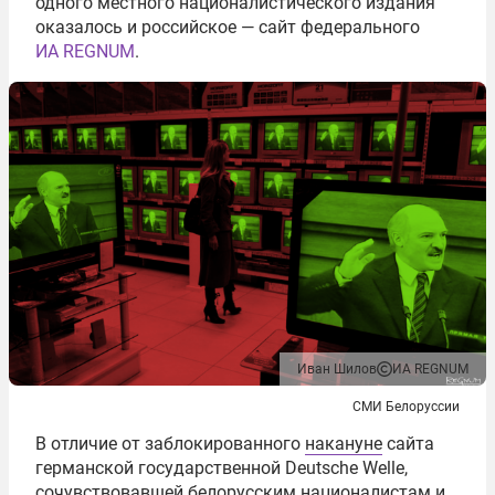
одного местного националистического издания
оказалось и российское — сайт федерального
ИА REGNUM
.
Иван Шилов
ИА REGNUM
СМИ Белоруссии
В отличие от заблокированного
накануне
сайта
германской государственной Deutsche Welle,
сочувствовавшей белорусским националистам и