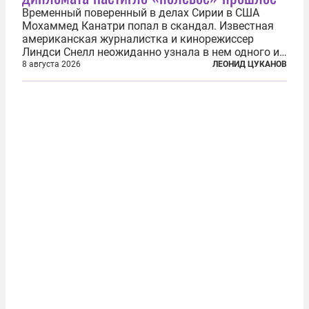
Временный поверенный в делах Сирии в США
Мохаммед Канатри попал в скандал. Известная
американская журналистка и кинорежиссер
Линдси Снелл неожиданно узнала в нем одного из
бандитов, похитивших ее в сирийском Алеппо в
8 августа 2026
ЛЕОНИД ЦУКАНОВ
2016 году. Журналистка убеждена, что Канатри, в
то время известный под подпольным...