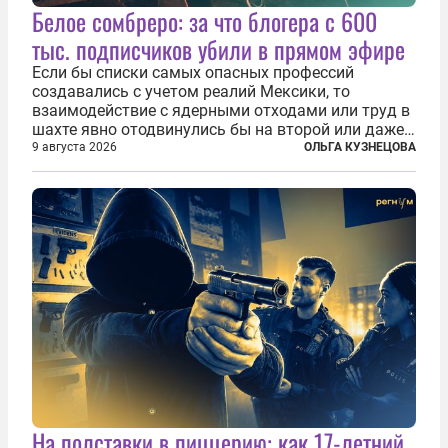
Белое сомбреро: за что блогера с 600
тыс. подписчиков убили в прямом эфире
Если бы списки самых опасных профессий
создавались с учетом реалий Мексики, то
взаимодействие с ядерными отходами или труд в
шахте явно отодвинулись бы на второй или даже
третий план. А вот блогерам, журналистам и
9 августа 2026
ОЛЬГА КУЗНЕЦОВА
музыкантам пришлось бы выйти вперед. В
Кульякане, столице штата Синалоа, прямо во...
На полставки в пиццерию: как 17-летний