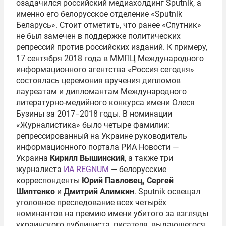
озадачился российский медиахолдинг Sputnik, а
именно его белорусское отделение «Sputnik
Беларусь». Стоит отметить, что ранее «Спутник»
не был замечен в поддержке политических
репрессий против российских изданий. К примеру,
17 сентября 2018 года в ММПЦ Международного
информационного агентства «Россия сегодня»
состоялась церемония вручения дипломов
лауреатам и дипломантам Международного
литературно-медийного конкурса имени Олеся
Бузины за 2017−2018 годы. В номинации
«Журналистика» было четыре фамилии:
репрессированный на Украине руководитель
информационного портала РИА Новости —
Украина
Кирилл Вышинский
, а также три
журналиста
ИА REGNUM
— белорусские
корреспонденты
Юрий Павловец, Сергей
Шиптенко
и
Дмитрий Алимкин
. Sputnik освещал
уголовное преследование всех четырёх
номинантов на премию имени убитого за взгляды
украинского публициста, писателя, выдающегося