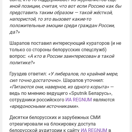
иной позиции, считая, что вот если Россию как бы
представить таким образом — такой жёсткой,
напористой, то это вызовет какие-то
положительные эмоции среди граждан России,
да?»
Шарапов поставил интересующий кураторов (и не
только со стороны белорусских спецслужб)
вопрос:
«А кто в России заинтересован в такой
политике?»
Груздев ответил:
«У либералов, по крайней мере,
сил точно достаточно»
. Шарапов уточнил:
«Питаются они, наверное, из одного корыта»
—
ведь по мнению ведущего «Sputnik Беларусь»,
сотрудники российского
ИА REGNUM
являются
«вредоносными источниками»
.
Десятки белорусских и зарубежных СМИ
отреагировали на блокировку доступа
белорусской аудитории к сайту
ИА REGNUM
в