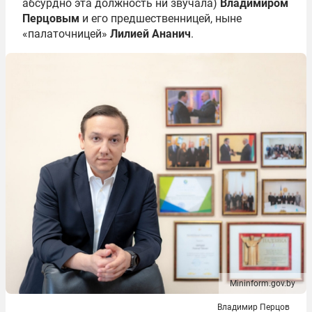
абсурдно эта должность ни звучала)
Владимиром
Перцовым
и его предшественницей, ныне
«палаточницей»
Лилией Ананич
.
Mininform.gov.by
Владимир Перцов