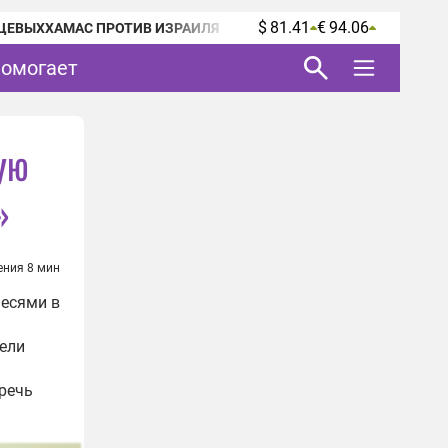
$ 81.41
€ 94.06
ЦЕВЫХ
ХАМАС ПРОТИВ ИЗРАИЛЯ
помогает
ую
»
ения 8 мин
есями в
тели
речь