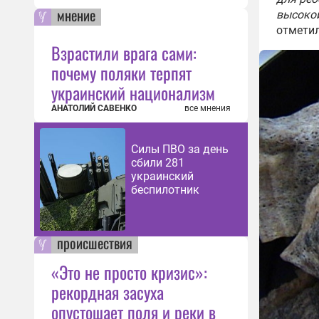
мнение
высокой
отмети
Взрастили врага сами:
почему поляки терпят
украинский национализм
АНАТОЛИЙ САВЕНКО
все мнения
Силы ПВО за день
сбили 281
украинский
беспилотник
происшествия
«Это не просто кризис»:
рекордная засуха
опустошает поля и реки в