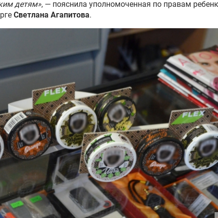
ким детям»
, — пояснила уполномоченная по правам ребенк
урге
Светлана Агапитова
.