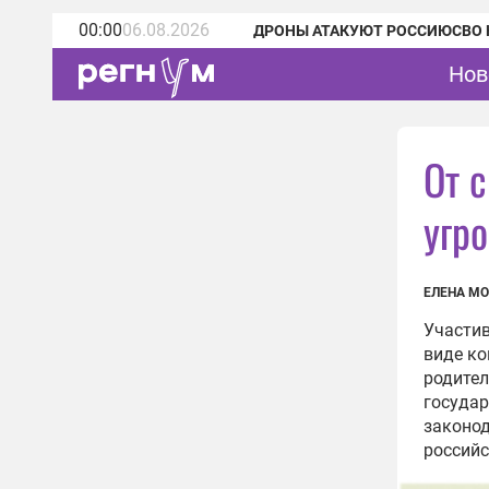
00:00
06.08.2026
ДРОНЫ АТАКУЮТ РОССИЮ
СВО 
Нов
От 
угр
ЕЛЕНА М
Участи
виде ко
родител
государ
законод
российс