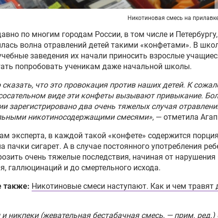
Никотиновая смесь на прилавк
давно по многим городам России, в том числе и Петербургу,
лась волна отравлений детей такими «конфетами». В шко
учебные заведения их начали приносить взрослые учащиес
ать попробовать ученикам даже начальной школы.
сказать, что это провокация против наших детей. К сожал
сосательном виде эти конфеты вызывают привыкание. Боле
ии зарегистрировано два очень тяжелых случая отравлени
льными никотиносодержащими смесями»
, — отметила Агап
ам эксперта, в каждой такой «конфете» содержится порци
а пачки сигарет. А в случае постоянного употребления реб
розить очень тяжелые последствия, начиная от нарушения
я, галлюцинаций и до смертельного исхода.
е также:
Никотиновые смеси наступают. Как и чем травят 
и никпеки (жевательная бестабачная смесь, — прим. ред.)