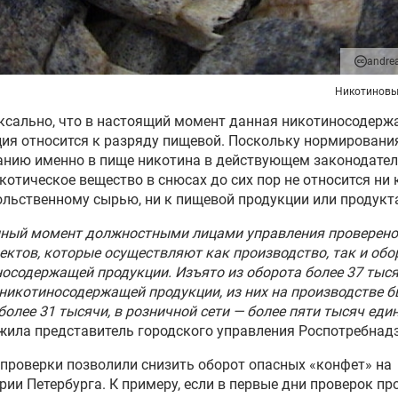
andre
Никотиновы
ксально, что в настоящий момент данная никотиносодер
ия относится к разряду пищевой. Поскольку нормировани
анию именно в пище никотина в действующем законодател
ркотическое вещество в снюсах до сих пор не относится ни 
льственному сырью, ни к пищевой продукции или продукт
нный момент должностными лицами управления проверено
ектов, которые осуществляют как производство, так и обо
осодержащей продукции. Изъято из оборота более 37 тыс
никотиносодержащей продукции, из них на производстве 
более 31 тысячи, в розничной сети — более пяти тысяч еди
ила представитель городского управления Роспотребнад
проверки позволили снизить оборот опасных «конфет» на
рии Петербурга. К примеру, если в первые дни проверок пр