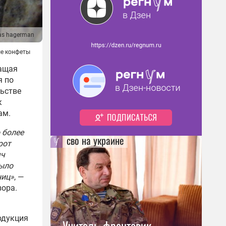
as hagerman
е конфеты
жащая
я по
ьстве
к
ам.
 более
сво на украине
рот
яч
было
ниц»
, —
зора.
одукция
Учитель-фронтовик,