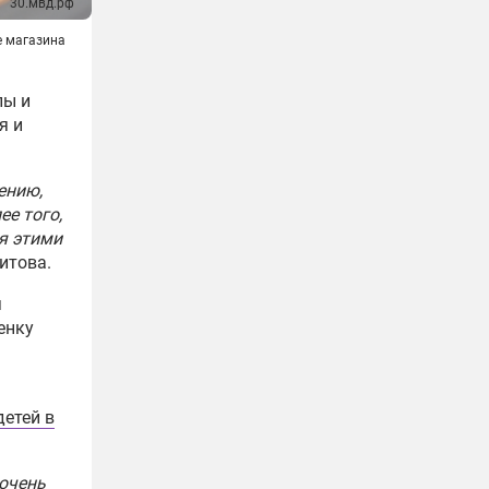
30.мвд.рф
е магазина
лы и
я и
ению,
е того,
я этими
итова.
я
енку
детей в
 очень