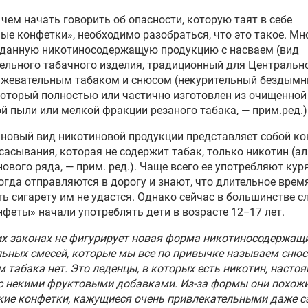
чем начать говорить об опасности, которую таят в себе
ые конфетки», необходимо разобраться, что это такое. Мн
 данную никотиносодержащую продукцию с насваем (вид
ельного табачного изделия, традиционный для Центральн
с жевательным табаком и снюсом (некурительный бездым
который полностью или частично изготовлен из очищенной
й пыли или мелкой фракции резаного табака, — прим.ред.)
новый вид никотиновой продукции представляет собой ко
сасывания, которая не содержит табак, только никотин (а
ового ряда, — прим. ред.). Чаще всего ее употребляют ку
огда отправляются в дорогу и знают, что длительное врем
ь сигарету им не удастся. Однако сейчас в большинстве с
нфеты» начали употреблять дети в возрасте 12−17 лет.
х законах не фигурирует новая форма никотиносодержащ
ьных смесей, которые мы все по привычке называем снюсо
м табака нет. Это леденцы, в которых есть никотин, насто
с некими фруктовыми добавками. Из-за формы они похожи
кие конфетки, кажущиеся очень привлекательными даже 