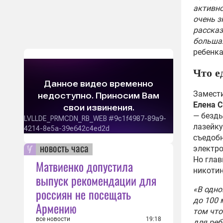
активно
очень з
рассказ
большая
ребенка
Что е
Замести
Елена 
— безды
лазейку
съедобн
новость часа
электро
Но глав
Матвиенко допустила
никотин
выпуск рекомендации для
«В одно
россиян не посещать
до 100 
Армению
том что
все новости
19:18
для реб