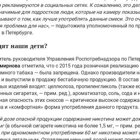
 рекламируются в социальных сетях. К сожалению, это де
начимые для подростков люди, которые на камеру показы
ывают о том, как лучше употреблять данные смеси. Это о
 проблема для нас»,
— подытожила уполномоченный по п
 в Петербурге.
дят наши дети?
тель руководителя Управления Роспотребнадзора по Пете
Смирнова
отметила, что с 2015 года розничная реализацию
много табака — была запрещена. Однако производители 
 и выпустили в продажу бестабачную продукцию. В состав
ых изделий входят: целлюлоза, пропиленгликоль (также ес
нных сигаретах, — прим. ред.), ароматизатор, соль, сода и 
ная опасность этих снюсов — критически высокое содерж
а и «комфортная» форма употребления данного продукта.
й дозе опасной продукции содержание никотина может до
мг
(в обычной сигарете никотина не более 1,5 мг, — прим. ре
 при одномоментном употреблении 60 мг никотина может 
енка летальным. Отравление меньшей дозой может привес