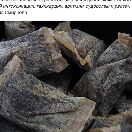
 интоксикации, тахикардии, аритмии, судорогам и рвоте»,
ла Смирнова.