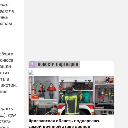
лают
вают и
чень
равам
рбургу
 снюса
новости партнеров
нашли
 этих
ть в
никотин.
ание
ходить
д.),
при
Ярославская область подверглась
стать
самой крупной атаке дронов
ти к