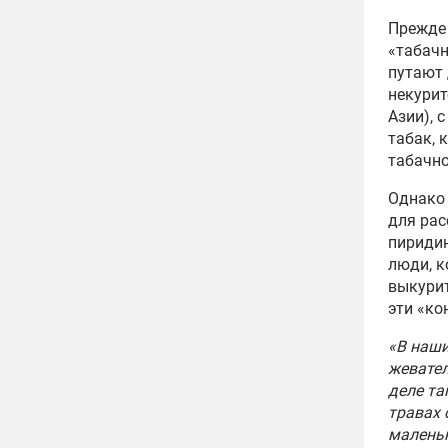
Прежде 
«табачн
путают
некурит
Азии), 
табак, 
табачно
Однако 
для рас
пиридин
люди, к
выкурит
эти «ко
«В наши
жевател
деле та
травах 
малень