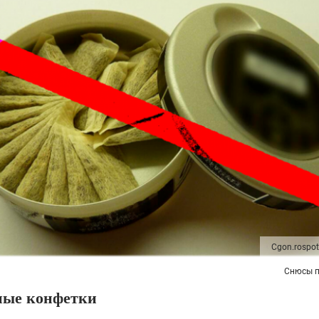
Cgon.rospot
Снюсы п
ные конфетки