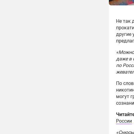
Не так 
прокати
другие 
предлаг
«Можно 
даже в 
по Росс
жевате
По слов
никотин
могут г
сознани
Читайт
России
«Снюсы 