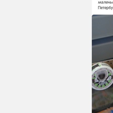
малень
Петерб