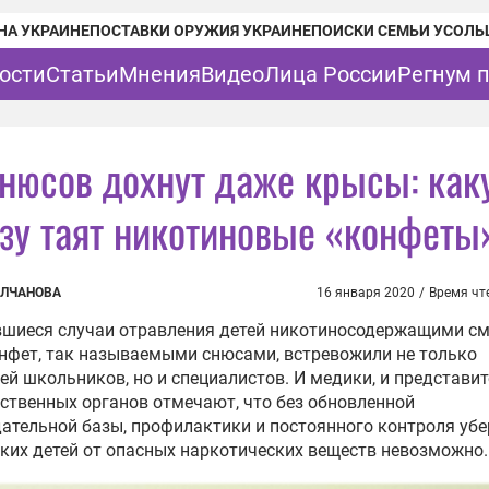
НА УКРАИНЕ
ПОСТАВКИ ОРУЖИЯ УКРАИНЕ
ПОИСКИ СЕМЬИ УСОЛЬ
ости
Статьи
Мнения
Видео
Лица России
Регнум 
снюсов дохнут даже крысы: как
озу таят никотиновые «конфеты
ОЛЧАНОВА
16 января 2020
/
Время чт
вшиеся случаи отравления детей никотиносодержащими см
нфет, так называемыми снюсами, встревожили не только
ей школьников, но и специалистов. И медики, и представи
ственных органов отмечают, что без обновленной
ательной базы, профилактики и постоянного контроля убе
ких детей от опасных наркотических веществ невозможно.