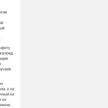
огие
ой
ный
.
нфету
лкалоид
рящие
я
лучаев
их
м, а на
янный на
 на
самым