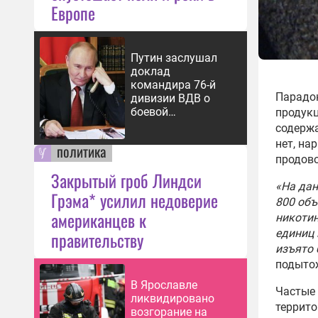
Европе
Путин заслушал
доклад
командира 76-й
Парадо
дивизии ВДВ о
боевой
продукц
обстановке
содерж
нет, на
политика
продово
Закрытый гроб Линдси
«На да
Грэма* усилил недоверие
800 объ
американцев к
никотин
единиц 
правительству
изъято 
подытож
В Ярославле
Частые 
ликвидировано
террито
возгорание на