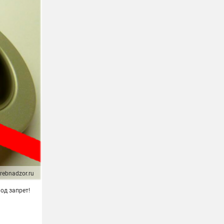
rebnadzor.ru
од запрет!