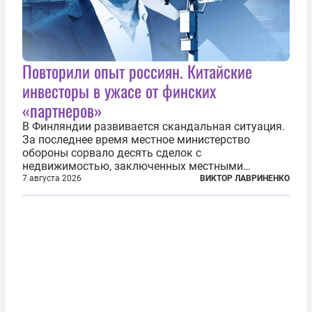
Повторили опыт россиян. Китайские
инвесторы в ужасе от финских
«партнеров»
В Финляндии развивается скандальная ситуация.
За последнее время местное министерство
обороны сорвало десять сделок с
недвижимостью, заключенных местными
фирмами с китайским капиталом. Чиновники
7 августа 2026
ВИКТОР ЛАВРИНЕНКО
заявили, что они могли заключаться с целью
создания в Финляндии шпионской сети, чтобы
следить за...