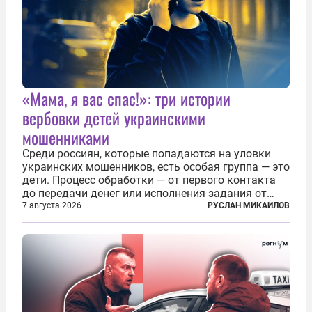
«Мама, я вас спас!»: три истории
вербовки детей украинскими
мошенниками
Среди россиян, которые попадаются на уловки
украинских мошенников, есть особая группа — это
дети. Процесс обработки — от первого контакта
до передачи денег или исполнения задания от
кураторов может занять от двух часов до
7 августа 2026
РУСЛАН МИКАИЛОВ
нескольких месяцев. Детей превращают в
послушных исполнителей, которые...