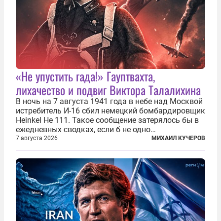
«Не упустить гада!» Гауптвахта,
лихачество и подвиг Виктора Талалихина
В ночь на 7 августа 1941 года в небе над Москвой
истребитель И-16 сбил немецкий бомбардировщик
Heinkel He 111. Такое сообщение затерялось бы в
ежедневных сводках, если б не одно
обстоятельство. Это был один из первых в
7 августа 2026
МИХАИЛ КУЧЕРОВ
истории отечественной авиации ночных таранов.
У пилота — младшего лейтенанта...