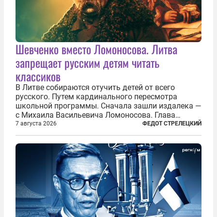
Шевченко вместо Ломоносова. Литва
запрещает русским детям читать
классиков
В Литве собираются отучить детей от всего
русского. Путем кардинального пересмотра
школьной программы. Сначала зашли издалека —
с Михаила Васильевича Ломоносова. Глава
правительства Литвы Миндаугас Синкявичюс
7 августа 2026
ФЕДОТ СТРЕЛЕЦКИЙ
предложил исключить его тексты из программ
общего образования. Мотивировал он это тем,
что...