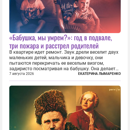
«Бабушка, мы умрем?»: год в подвале,
три пожара и расстрел родителей
В квартире идет ремонт. Звук дрели веселит двух
маленьких детей, мальчика и девочку, они
пытаются перекричать ее веселым визгом,
задиристо посматривая на бабушку. Она делает
им замечание, но внуки чувствуют, что она
7 августа 2026
ЕКАТЕРИНА ЛЫМАРЕНКО
сердится невсерьез. И это правда: дрель, конечно,
сверлит противно, но всё...