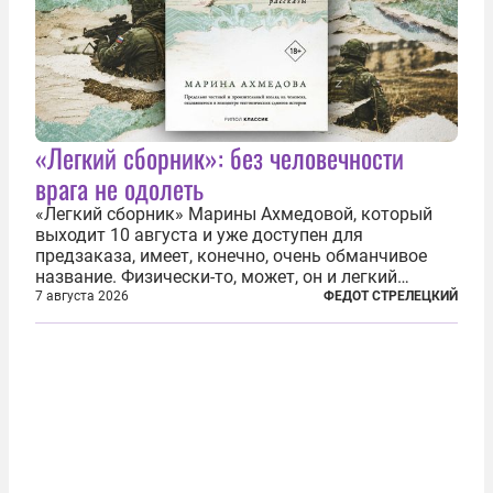
«Легкий сборник»: без человечности
врага не одолеть
«Легкий сборник» Марины Ахмедовой, который
выходит 10 августа и уже доступен для
предзаказа, имеет, конечно, очень обманчивое
название. Физически-то, может, он и легкий
относительно. Но метафизически —
7 августа 2026
ФЕДОТ СТРЕЛЕЦКИЙ
безотносительно тяжелый. Десять рассказов,
каждый из которых напрямую или косвенно (в
основном —...