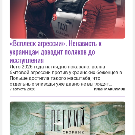
«Всплеск агрессии». Ненависть к
украинцам доводит поляков до
исступления
Лето 2026 года наглядно показало: волна
бытовой агрессии против украинских беженцев в
Польше достигла такого масштаба, что
отдельные эпизоды уже давно не выглядят
случайными. Поляки, судя по происходящему,
7 августа 2026
ИЛЬЯ МАКСИМОВ
буквально теряют рассудок от ненависти к
украинским беженцам, и каждый новый случай
по-своему...