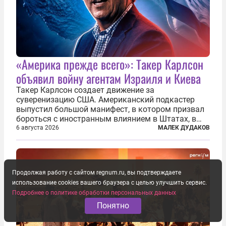
«Америка прежде всего»: Такер Карлсон
объявил войну агентам Израиля и Киева
Такер Карлсон создает движение за
суверенизацию США. Американский подкастер
выпустил большой манифест, в котором призвал
бороться с иностранным влиянием в Штатах, в
первую очередь имея в виду Израиль. А также
6 августа 2026
МАЛЕК ДУДАКОВ
прекратить заморские войны, выплатить
репарации Ирану, остановить прием мигрантов...
Продолжая работу с сайтом regnum.ru, вы подтверждаете
использование cookies вашего браузера с целью улучшить сервис.
Подробнее о политике обработки персональных данных
Понятно