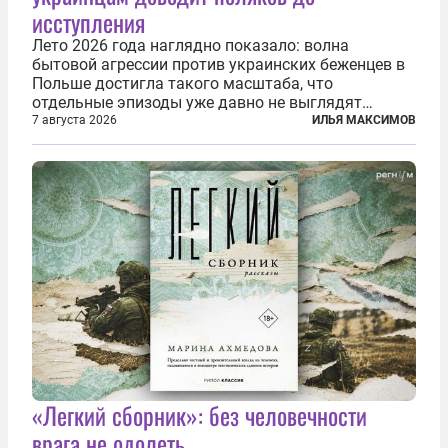
исступления
Лето 2026 года наглядно показало: волна
бытовой агрессии против украинских беженцев в
Польше достигла такого масштаба, что
отдельные эпизоды уже давно не выглядят
случайными. Поляки, судя по происходящему,
7 августа 2026
ИЛЬЯ МАКСИМОВ
буквально теряют рассудок от ненависти к
украинским беженцам, и каждый новый случай
по-своему...
«Легкий сборник»: без человечности
врага не одолеть