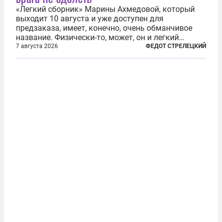
«Легкий сборник» Марины Ахмедовой, который
выходит 10 августа и уже доступен для
предзаказа, имеет, конечно, очень обманчивое
название. Физически-то, может, он и легкий
относительно. Но метафизически —
7 августа 2026
ФЕДОТ СТРЕЛЕЦКИЙ
безотносительно тяжелый. Десять рассказов,
каждый из которых напрямую или косвенно (в
основном —...