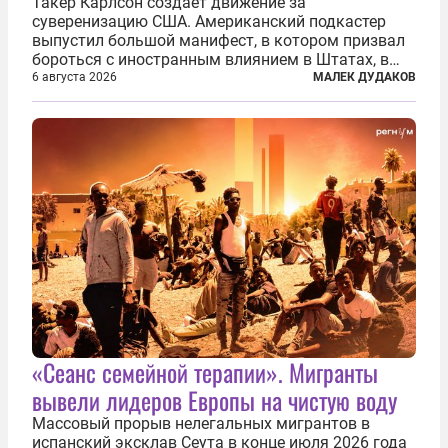
Такер Карлсон создает движение за
суверенизацию США. Американский подкастер
выпустил большой манифест, в котором призвал
бороться с иностранным влиянием в Штатах, в
первую очередь имея в виду Израиль. А также
6 августа 2026
МАЛЕК ДУДАКОВ
прекратить заморские войны, выплатить
репарации Ирану, остановить прием мигрантов...
«Сеанс семейной терапии». Мигранты
вывели лидеров Европы на чистую воду
Массовый прорыв нелегальных мигрантов в
испанский эксклав Сеута в конце июля 2026 года