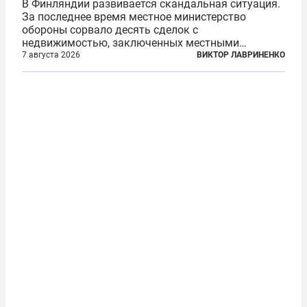
В Финляндии развивается скандальная ситуация.
За последнее время местное министерство
обороны сорвало десять сделок с
недвижимостью, заключенных местными
фирмами с китайским капиталом. Чиновники
7 августа 2026
ВИКТОР ЛАВРИНЕНКО
заявили, что они могли заключаться с целью
создания в Финляндии шпионской сети, чтобы
следить за...