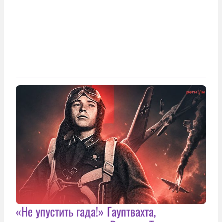
«Не упустить гада!» Гауптвахта,