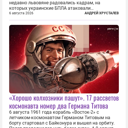
недавно львовяне радовались кадрам, на
которых украинские БПЛА атаковали
нефтеперерабатывающие предприятия России. В
6 августа 2026
АНДРЕЙ ХРУСТАЛЕВ
скором времени оказалось, что в «эту игру можно
играть вдвоем» — российские дроны только за...
«Хорошо колхозники пашут». 17 рассветов
космонавта номер два Германа Титова
6 августа 1961 года корабль «Восток-2» с
летчиком-космонавтом Германом Титовым на
борту стартовал с Байконура и вышел на орбиту.