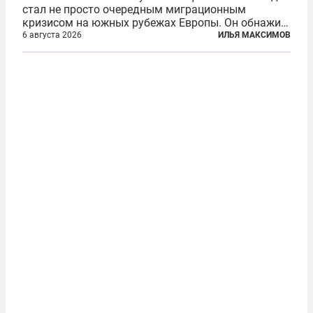
стал не просто очередным миграционным
кризисом на южных рубежах Европы. Он обнажил
фундаментальный раскол внутри Евросоюза,
6 августа 2026
ИЛЬЯ МАКСИМОВ
продемонстрировав, что десятилетиями
выстраивавшаяся миграционная политика ЕС
зашла в...