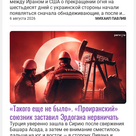
между Ираном и США о прекращении огня на
шестьдесят дней с украинской стороны начали
появляться сначала обнадеживающие, а после и
вовсе бравурные заявления про некий «перелом»
6 августа 2026
МИХАИЛ ПАВЛИВ
в войне. Вероятно, в сознании первых лиц
киевского режима и стоящих за ними...
«Такого еще не было». «Проиранский»
союзник заставил Эрдогана нервничать
Турция уверенно зашла в Сирию после свержения
Башара Асада, а затем ее внимание сместилось
дальше на юг и восток — в сторону Ливана и