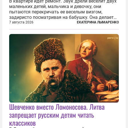
В квартире идет ремонт. Звук дрели веселит двух
маленьких детей, мальчика и девочку, они
пытаются перекричать ее веселым визгом,
задиристо посматривая на бабушку. Она делает
им замечание, но внуки чувствуют, что она
7 августа 2026
ЕКАТЕРИНА ЛЫМАРЕНКО
сердится невсерьез. И это правда: дрель, конечно,
сверлит противно, но всё...
Шевченко вместо Ломоносова. Литва
запрещает русским детям читать
классиков