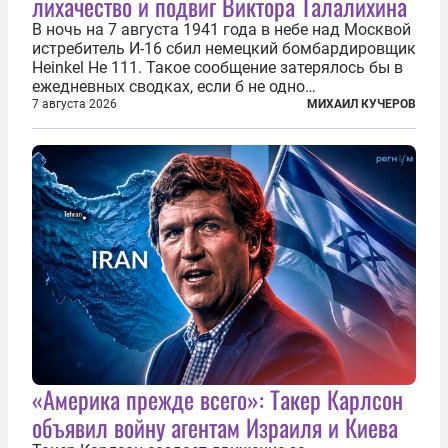
лихачество и подвиг Виктора Талалихина
В ночь на 7 августа 1941 года в небе над Москвой
истребитель И-16 сбил немецкий бомбардировщик
Heinkel He 111. Такое сообщение затерялось бы в
ежедневных сводках, если б не одно
обстоятельство. Это был один из первых в
7 августа 2026
МИХАИЛ КУЧЕРОВ
истории отечественной авиации ночных таранов.
У пилота — младшего лейтенанта...
«Америка прежде всего»: Такер Карлсон
объявил войну агентам Израиля и Киева