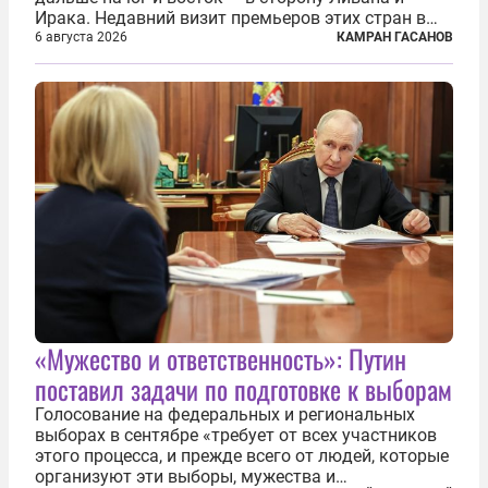
Ирака. Недавний визит премьеров этих стран в
Анкару, договоры об участии турецкой компании
6 августа 2026
КАМРАН ГАСАНОВ
TPAO в разработке нефти иракского Киркука и
«Дороги развития» подтверждают...
«Мужество и ответственность»: Путин
поставил задачи по подготовке к выборам
Голосование на федеральных и региональных
выборах в сентябре «требует от всех участников
этого процесса, и прежде всего от людей, которые
организуют эти выборы, мужества и