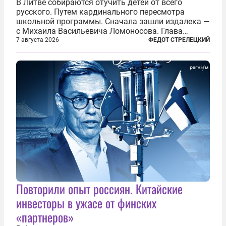
В Литве собираются отучить детей от всего
русского. Путем кардинального пересмотра
школьной программы. Сначала зашли издалека —
с Михаила Васильевича Ломоносова. Глава
правительства Литвы Миндаугас Синкявичюс
7 августа 2026
ФЕДОТ СТРЕЛЕЦКИЙ
предложил исключить его тексты из программ
общего образования. Мотивировал он это тем,
что...
Повторили опыт россиян. Китайские
инвесторы в ужасе от финских
«партнеров»