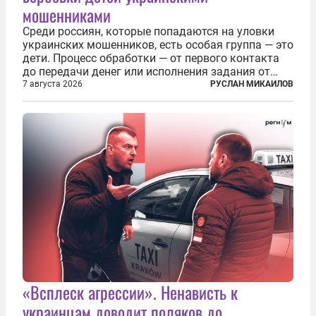
мошенниками
Среди россиян, которые попадаются на уловки
украинских мошенников, есть особая группа — это
дети. Процесс обработки — от первого контакта
до передачи денег или исполнения задания от
кураторов может занять от двух часов до
7 августа 2026
РУСЛАН МИКАИЛОВ
нескольких месяцев. Детей превращают в
послушных исполнителей, которые...
«Всплеск агрессии». Ненависть к
украинцам доводит поляков до