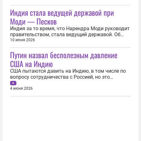
лидера. Они ему нравятся больше остальных
Индия стала ведущей державой при
коллег на мировой арене. Журналист издания
Axios спросил американского лидера о том, кто,
Моди — Песков
по его мнению, два величайших лидера или...
Индия за то время, что Нарендра Моди руководит
правительством, стала ведущий державой. Об
этом 10 июня заявил пресс-секретарь президента
10 июня 2026
России Дмитрий Песков. «Это очень важный
Путин назвал бесполезным давление
показатель для Индии — страна, где развиваются
высочайшие технологии, страна, которая стала
США на Индию
одной из ведущих...
США пытаются давить на Индию, в том числе по
вопросу сотрудничества с Россией, но это
бесполезно. Об этом 4 июня заявил президент РФ
Владимир Путин на встрече с руководителями
4 июня 2026
ведущих информационных агентств мира.
«Соединенные Штаты пытаются некоторым
образом оказывать давление на Индию, в...