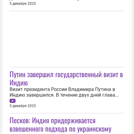
исторический характер, как бы мы его ни
5 декабря 2025
характеризовали, какими бы эпитетами его ни
украшали, важно другое — важно содержание. А
содержание очень глубокое», — подчеркнул
Владимир Путин на встрече с премьер-министром
Индии...
Путин завершил государственный визит в
Индию
Визит президента России Владимира Путина в
Индию завершился. В течение двух дней глава
государства провел переговоры с премьер-
министром Индии Нарендрой Моди и
5 декабря 2025
президентом страны Дроупади Мурму, а также
Песков: Индия придерживается
принял участие в российско-индийском бизнес-
форуме. Вечером 5 декабря Путин покинул Нью-
взвешенного подхода по украинскому
Дели и...