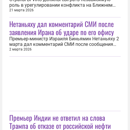
роль в урегулировании конфликта на Ближнем
Востоке. Об этом 21 марта заявил президент
21 марта 2026
Ирана Масуд Пезешкиан в телефонном разговоре
Нетаньяху дал комментарий СМИ после
с премьер-министром Индии Нарендрой Моди.
«Ссылаясь на текущее председательство Индии в
заявления Ирана об ударе по его офису
БРИКС, Пезешкиан призвал группу играть...
Премьер-министр Израиля Биньямин Нетаньяху 2
марта дал комментарий СМИ после сообщения
Ирана об ударе по его офису. Глава правительства
2 марта 2026
еврейского государства пообщался с
журналистами в Бейт-Шемеше на фоне обломков
зданий после нанесения удара по городу иранской
армией. В беседе с представителями...
Премьер Индии не ответил на слова
Трампа об отказе от российской нефти