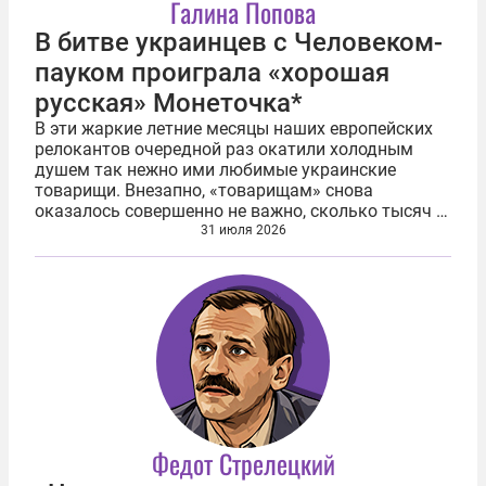
Галина Попова
В битве украинцев с Человеком-
пауком проиграла «хорошая
русская» Монеточка*
В эти жаркие летние месяцы наших европейских
релокантов очередной раз окатили холодным
душем так нежно ими любимые украинские
товарищи. Внезапно, «товарищам» снова
оказалось совершенно не важно, сколько тысяч и
миллионов евро было отправлено «хорошими
31 июля 2026
русскими» на помощь ВСУ. Украинцы исправно...
Федот Стрелецкий