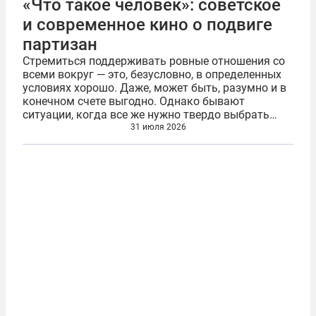
«Что такое человек»: советское
и современное кино о подвиге
партизан
Стремиться поддерживать ровные отношения со
всеми вокруг — это, безусловно, в определенных
условиях хорошо. Даже, может быть, разумно и в
конечном счете выгодно. Однако бывают
ситуации, когда все же нужно твердо выбрать
сторону. Исходя из соображений не выгоды, а
31 июля 2026
совести. Возьмем вымышленный, но не...