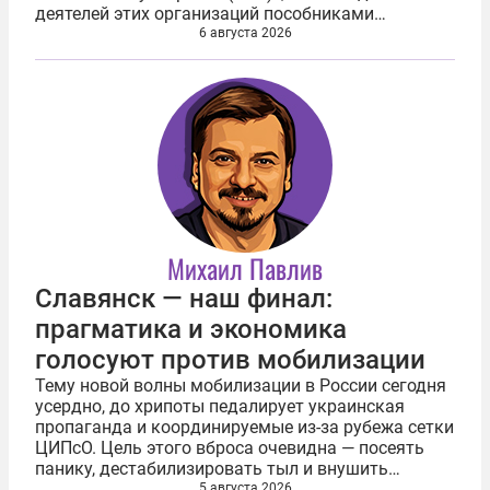
деятелей этих организаций пособниками
нацистской Германии в преступлениях против
6 августа 2026
советских граждан (львовский погром, Бабий Яр,
Хатынь...
Михаил Павлив
Славянск — наш финал:
прагматика и экономика
голосуют против мобилизации
Тему новой волны мобилизации в России сегодня
усердно, до хрипоты педалирует украинская
пропаганда и координируемые из-за рубежа сетки
ЦИПсО. Цель этого вброса очевидна — посеять
панику, дестабилизировать тыл и внушить
обществу ложное ощущение бесконечной,
5 августа 2026