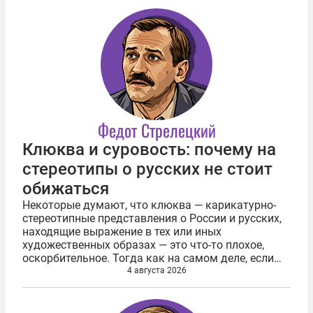
Федот Стрелецкий
Клюква и суровость: почему на
стереотипы о русских не стоит
обижаться
Некоторые думают, что клюква — карикатурно-
стереотипные представления о России и русских,
находящие выражение в тех или иных
художественных образах — это что-то плохое,
оскорбительное. Тогда как на самом деле, если
как следует разобраться, ровно наоборот —
4 августа 2026
поистине лестное. Генерируя и тиражируя...