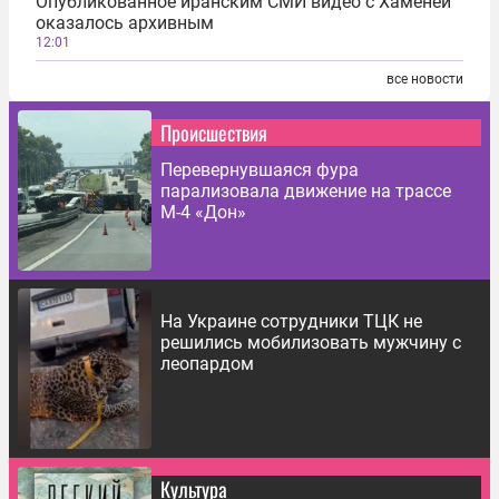
Опубликованное иранским СМИ видео с Хаменеи
оказалось архивным
12:01
все новости
Происшествия
Перевернувшаяся фура
парализовала движение на трассе
М-4 «Дон»
На Украине сотрудники ТЦК не
решились мобилизовать мужчину с
леопардом
Культура