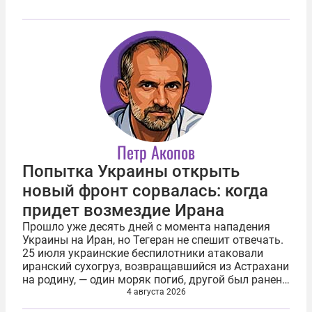
Петр Акопов
Попытка Украины открыть
новый фронт сорвалась: когда
придет возмездие Ирана
Прошло уже десять дней с момента нападения
Украины на Иран, но Тегеран не спешит отвечать.
25 июля украинские беспилотники атаковали
иранский сухогруз, возвращавшийся из Астрахани
на родину, — один моряк погиб, другой был ранен.
Иран назвал атаку агрессией и опасной
4 августа 2026
авантюрой, пообещав, что Украина...