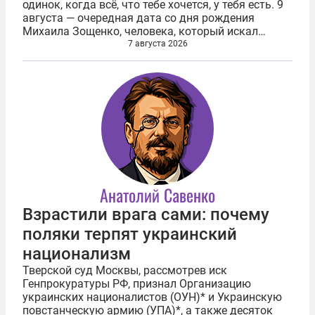
одинок, когда всё, что тебе хочется, у тебя есть. 9
августа — очередная дата со дня рождения
Михаила Зощенко, человека, который искал
счастья, написал книгу, посвященную путям
7 августа 2026
поиска счастья, а умер...
Анатолий Савенко
Взрастили врага сами: почему
поляки терпят украинский
национализм
Тверской суд Москвы, рассмотрев иск
Генпрокуратуры РФ, признал Организацию
украинских националистов (ОУН)* и Украинскую
повстанческую армию (УПА)*, а также десяток