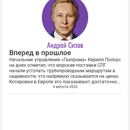
Андрей Сизов
Вперед в прошлое
Начальник управления «Газпрома» Кирилл Полоус
на днях отметил, что морские поставки СПГ
начали уступать трубопроводным маршрутам в
надежности, что напрямую сказывается на ценах.
Котировки в Европе это показывают достаточно
наглядно. На нидерландском хабе TTF цены этим
4 августа 2026
летом закрепились выше отметки...