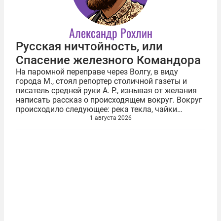
Александр Рохлин
Русская ничтойность, или
Спасение железного Командора
На паромной переправе через Волгу, в виду
города М., стоял репортер столичной газеты и
писатель средней руки А. Р., изнывая от желания
написать рассказ о происходящем вокруг. Вокруг
происходило следующее: река текла, чайки
летали, вода рябила, с парома на том берегу одна
1 августа 2026
за другой выезжали...