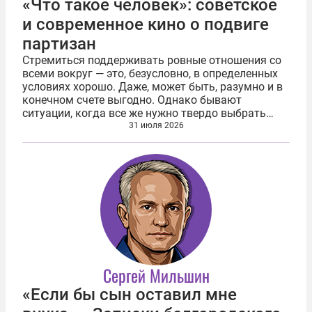
«Что такое человек»: советское
и современное кино о подвиге
партизан
Стремиться поддерживать ровные отношения со
всеми вокруг — это, безусловно, в определенных
условиях хорошо. Даже, может быть, разумно и в
конечном счете выгодно. Однако бывают
ситуации, когда все же нужно твердо выбрать
сторону. Исходя из соображений не выгоды, а
31 июля 2026
совести. Возьмем вымышленный, но не...
Сергей Мильшин
«Если бы сын оставил мне