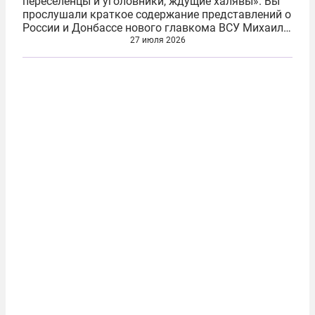
переселенцы и уголовники, ждущие халявы». Вы
прослушали краткое содержание представлений о
России и Донбассе нового главкома ВСУ Михаила
Драпатого, назначенного Зеленским вместо
27 июля 2026
Александра Сырского на той неделе. Как...