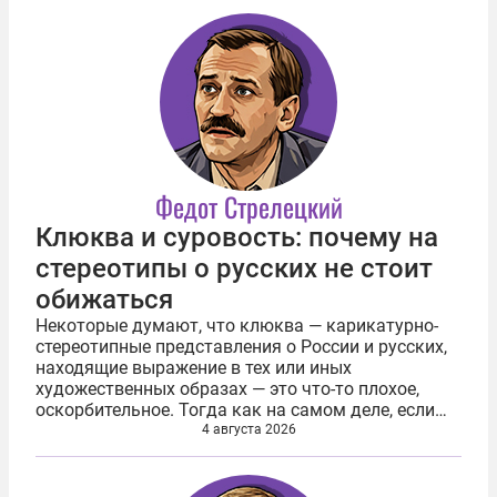
Федот Стрелецкий
Клюква и суровость: почему на
стереотипы о русских не стоит
обижаться
Некоторые думают, что клюква — карикатурно-
стереотипные представления о России и русских,
находящие выражение в тех или иных
художественных образах — это что-то плохое,
оскорбительное. Тогда как на самом деле, если
как следует разобраться, ровно наоборот —
4 августа 2026
поистине лестное. Генерируя и тиражируя...