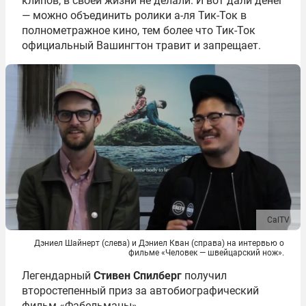
клипов, в своей жизни не делали. И вот дали денег
— можно объединить ролики а-ля Тик-Ток в
полнометражное кино, тем более что Тик-Ток
официальный Вашингтон травит и запрещает.
CalTV
Дэниел Шайнерт (слева) и Дэниел Кван (справа) на интервью о
фильме «Человек — швейцарский нож».
Легендарный
Стивен Спилберг
получил
второстепенный приз за автобиографический
фильм «Фабельманы».