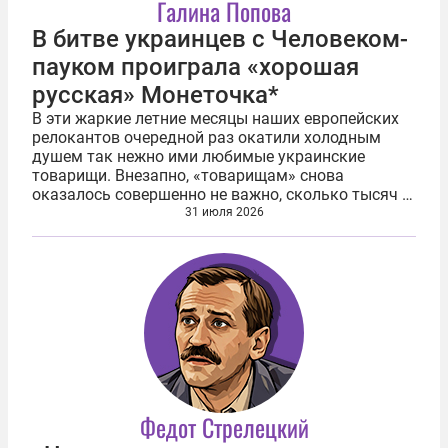
Галина Попова
В битве украинцев с Человеком-
пауком проиграла «хорошая
русская» Монеточка*
В эти жаркие летние месяцы наших европейских
релокантов очередной раз окатили холодным
душем так нежно ими любимые украинские
товарищи. Внезапно, «товарищам» снова
оказалось совершенно не важно, сколько тысяч и
миллионов евро было отправлено «хорошими
31 июля 2026
русскими» на помощь ВСУ. Украинцы исправно...
Федот Стрелецкий