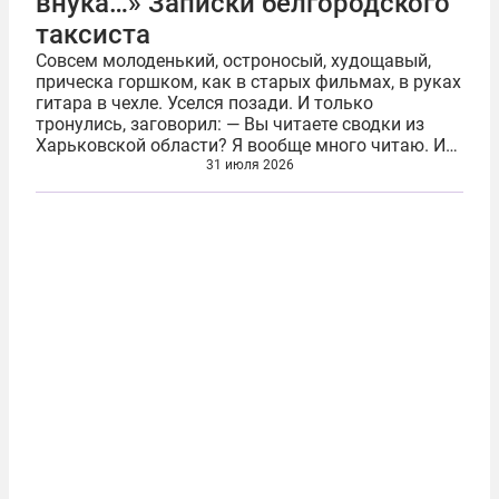
внука…» Записки белгородского
таксиста
Совсем молоденький, остроносый, худощавый,
прическа горшком, как в старых фильмах, в руках
гитара в чехле. Уселся позади. И только
тронулись, заговорил: — Вы читаете сводки из
Харьковской области? Я вообще много читаю. И
об СВО тоже. Самые важные новости сегодня
31 июля 2026
оттуда приходят. Так и ответил...