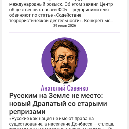
международный розыск. Об этом заявил Центр
общественных связей ФСБ. Предпринимателя
обвиняют по статье «Содействие
террористической деятельности». Конкретные
обвинения касаются использования украинскими
29 июля 2026
спецслужбами чат-бота «Дайвинчик/Leo —
знакомства...
Анатолий Савенко
Русским на Земле не место:
новый Драпатый со старыми
репризами
«Русские как нация не имеют права на
существование, а население Донбасса — сплошь