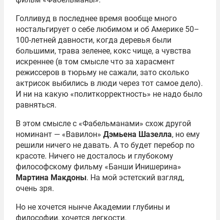
Голливуд в последнее время вообще много
ностальгирует о себе любимом и об Америке 50–
100-летней давности, когда деревья были
большими, трава зеленее, кокс чище, а чувства
искреннее (в том смысле что за харасмент
режиссеров в тюрьму не сажали, зато сколько
актрисок выбились в люди через тот самое дело).
И ни на какую «политкорректность» не надо было
равняться.
В этом смысле с «Фабельманами» схож другой
номинант — «Вавилон»
Дэмьена Шазелла
, но ему
решили ничего не давать. А то будет перебор по
красоте. Ничего не досталось и глубокому
философскому фильму «Банши Инишерина»
Мартина Макдоны
. На мой эстетский взгляд,
очень зря.
Но не хочется нынче Академии глубины и
философии, хочется легкости.