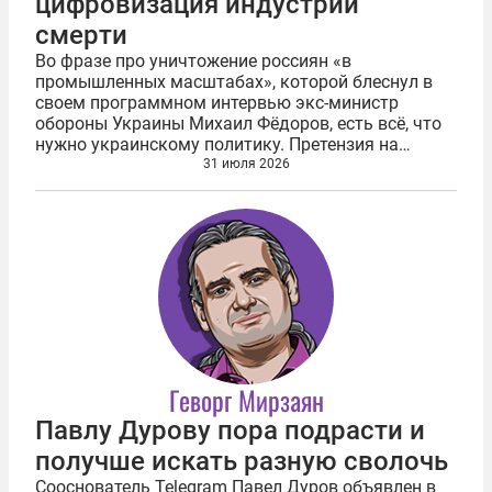
цифровизация индустрии
смерти
Во фразе про уничтожение россиян «в
промышленных масштабах», которой блеснул в
своем программном интервью экс-министр
обороны Украины Михаил Фёдоров, есть всё, что
нужно украинскому политику. Претензия на
лидерство, заявка на результат, эффектность
31 июля 2026
подачи. И, конечно же, необходимая доза...
Геворг Мирзаян
Павлу Дурову пора подрасти и
получше искать разную сволочь
Сооснователь Telegram Павел Дуров объявлен в