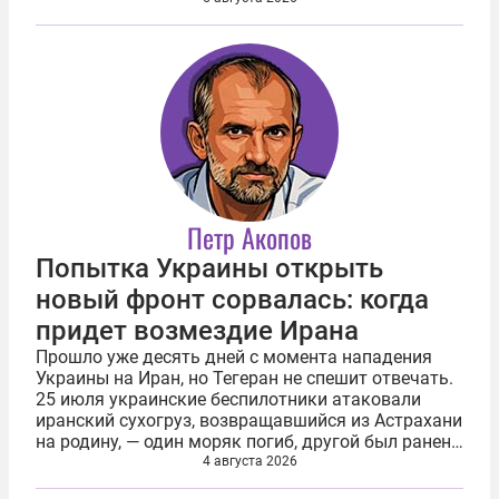
высасывающей силы войны. В принципе...
Петр Акопов
Попытка Украины открыть
новый фронт сорвалась: когда
придет возмездие Ирана
Прошло уже десять дней с момента нападения
Украины на Иран, но Тегеран не спешит отвечать.
25 июля украинские беспилотники атаковали
иранский сухогруз, возвращавшийся из Астрахани
на родину, — один моряк погиб, другой был ранен.
Иран назвал атаку агрессией и опасной
4 августа 2026
авантюрой, пообещав, что Украина...