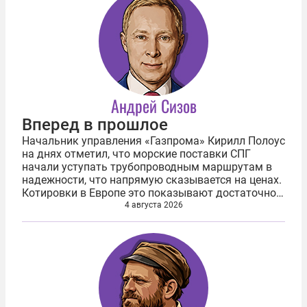
Андрей Сизов
Вперед в прошлое
Начальник управления «Газпрома» Кирилл Полоус
на днях отметил, что морские поставки СПГ
начали уступать трубопроводным маршрутам в
надежности, что напрямую сказывается на ценах.
Котировки в Европе это показывают достаточно
наглядно. На нидерландском хабе TTF цены этим
4 августа 2026
летом закрепились выше отметки...