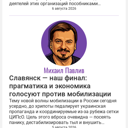
деятелей этих организаций пособниками
нацистской Германии в преступлениях против
6 августа 2026
советских граждан (львовский погром, Бабий Яр,
Хатынь...
Михаил Павлив
Славянск — наш финал:
прагматика и экономика
голосуют против мобилизации
Тему новой волны мобилизации в России сегодня
усердно, до хрипоты педалирует украинская
пропаганда и координируемые из-за рубежа сетки
ЦИПсО. Цель этого вброса очевидна — посеять
панику, дестабилизировать тыл и внушить
обществу ложное ощущение бесконечной,
5 августа 2026