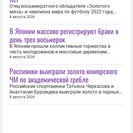
Отец восьмикратного обладателя «Золотого
мяча» и чемпиона мира по футболу 2022 года,
капитана сборной Аргентины Лионеля Месси
8 августа 2026
Хорхе умер в 68 лет. Об этом 8 августа сообщил
В Японии массово регистрируют браки в
сайт Infobae. «Хорхе Месси, отец Лионеля Андреса
Месси, умер вчера вечером в 22:00 в санатории
день трех восьмерок
города Росарио в Аргентине»...
В Японии прошли коллективные торжества в
честь молодоженов и массовые церемонии
регистрации браков в связи с совпадением в
8 августа 2026
календаре трех восьмерок. Об этом 8 августа
Россиянки выиграли золото юниорского
сообщает издание FNN. В токийском районе Ота
местная администрация с самого утра
ЧМ по академической гребле
зарегистрировала более сотни пар, а прием...
Российские спортсменки Татьяна Черкасова и
Анастасия Буровцева выиграли золото в парных
двойках на чемпионате мира по академической
8 августа 2026
гребле среди юниоров. Соревнования прошли в
болгарском Пловдиве. Россиянки преодолели
дистанцию за 6 минут 57,28 секунды, уверенно
опередив соперниц из Польши...