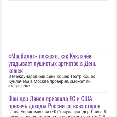
Госдумы по обороне Андрей Колесник. Таким
образом депутат прокомментировал заявление
польского президента Кароля Навроцкого о том...
«Мосбилет» показал, как Куклачёв
угадывает пушистых артистов в День
кошек
В Международный день кошек Театр кошек
Куклачёва в Москве проверил, сможет ли
определить Дмитрий Куклачёв, где какой артист
8 августа 2026
театра, с закрытыми глазами. Необычное
Фон дер Ляйен призвала ЕС и США
поздравление с праздником вышло в
видеоформате в социальных сетях учреждения.
пресечь доходы России со всех сторон
«Сегодня, пользуясь случаем, поздравляю всех
любителей...
Глава Еврокомиссии (ЕК) Урсула фон дер Ляйен 8
августа поприветствовала принятие сенатом США