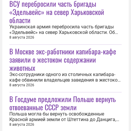
ВСУ перебросили часть бригады
«Эдельвейс» на север Харьковской
области
Украинская армия перебросила часть бригады
«Эдельвейс» на север Харьковской области. Об
этом 8 августа сообщили в российских силовых
8 августа 2026
структурах. «На фоне продвижения наших войск
В Москве экс-работники капибара-кафе
на севере Харьковской области противник
перебросил на данный участок фронта из
заявили о жестоком содержании
Славянска находящиеся в резерве...
животных
Экс-сотрудники одного из столичных капибара-
кафе обвинили владельцев заведения в жестоком
обращении с животными. Об этом 8 августа
8 августа 2026
сообщил Telegram-канал «112». По словам бывших
В Госдуме предложили Польше вернуть
сотрудников, в заведении происходят
систематические издевательства над животными.
отвоеванные СССР земли
Капибары содержатся в стрессовых...
Польша могла бы вернуть освобожденные
Красной армией земли от Штеттина до Данцига,
которые позже были заняты поляками. Такое
8 августа 2026
заявление 8 августа сделал член комитета