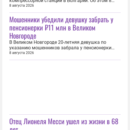
компрессорной станции в Болгарии. Об этом 8
август сообщил премьер-министр республики
8 августа 2026
Румен Радев. Дрон вошел в воздушное
Мошенники убедили девушку забрать у
пространство Болгарии из Румынии в 8:10 мск и
взорвался, отлетев на 100 м от границы. Глава
пенсионерки ₽11 млн в Великом
болгарского правительства отметил, что...
Новгороде
В Великом Новгороде 20-летняя девушка по
указанию мошенников забрала у пенсионерки
сумку с наличными на сумму в более чем 11 млн
8 августа 2026
рублей. Об этом 8 августа сообщила прокуратура
Новгородской области. «В августе 2026 года
обвиняемая по указанию мошенников приехала к
пенсионерке в Великом Новгороде...
Отец Лионеля Месси ушел из жизни в 68
лет