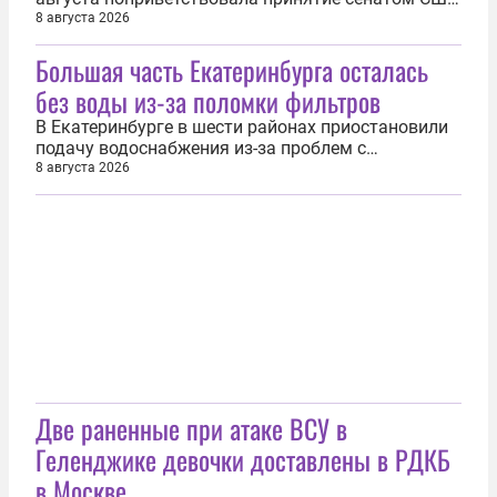
законопроекта об антироссийских санкциях и
8 августа 2026
призвала пресечь доходы России со всех сторон.
Большая часть Екатеринбурга осталась
«Каждый источник доходов (России. — Прим. ред.)
должен быть поставлен под удар — со всех
без воды из-за поломки фильтров
сторон», — написала фон дер...
В Екатеринбурге в шести районах приостановили
подачу водоснабжения из-за проблем с
фильтрами, прокуратура начала проверку. Об
8 августа 2026
этом 8 августа сообщили в прокуратуре региона.
По данным ведомства, 7 августа из-за
многократного превышения показателей
исходной воды в Волчихинском водохранилище
фильтры...
Две раненные при атаке ВСУ в
Геленджике девочки доставлены в РДКБ
в Москве