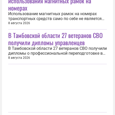
использования магнитных рамок на
ограничительные меры в отношении тех, кто уехал
номерах
за...
Использование магнитных рамок на номерах
транспортных средств само по себе не является
нарушением, однако есть скрывающие номер
8 августа 2026
устройства, за которые водителей могут лишить
В Тамбовской области 27 ветеранов СВО
прав. Об этом 8 августа рассказали «Известия» со
ссылкой на письмо Верховного суда России в
получили дипломы управленцев
ответ на соответствующий...
В Тамбовской области 27 ветеранов СВО получили
дипломы о профессиональной переподготовке в
рамках региональной кадровой программы
8 августа 2026
«Герои Тамбовщины». Трудоустройство и
профессиональная адаптация участников
спецоперации выступают первостепенным
направлением работы для властей, отметил глава
региона...