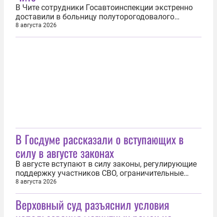
В Чите сотрудники Госавтоинспекции экстренно
доставили в больницу полуторогодовалого
мальчика, который повредил палец. Об этом 8
8 августа 2026
августа рассказала официальный представитель
МВД России Ирина Волк. Женщина с плачущим
ребенком подошла к сотрудникам ДПС и
обратилась за помощью. Она рассказала, что ее...
В Госдуме рассказали о вступающих в
силу в августе законах
В августе вступают в силу законы, регулирующие
поддержку участников СВО, ограничительные
меры в отношении признанных виновными
8 августа 2026
релокантов и стабилизацию топливного рынка.
Верховный суд разъяснил условия
Об этом 8 августа сообщил председатель
Госдумы Вячеслав Володин. «Введены