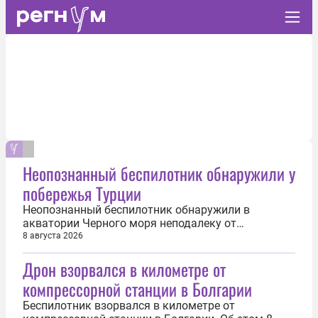
Неопознанный беспилотник обнаружили у
побережья Турции
Неопознанный беспилотник обнаружили в
акватории Черного моря неподалеку от
побережья турецкой провинции Сакарья. Об этом
8 августа 2026
8 августа сообщил телеканал NTV. По данным
Дрон взорвался в километре от
телеканала, БПЛА заметили сотрудники
спасательной службы в районе Кожаали, когда
компрессорной станции в Болгарии
тот находился на расстоянии около 500 м от
береговой...
Беспилотник взорвался в километре от