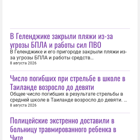
В Геленджике закрыли пляжи из-за
угрозы БПЛА и работы сил ПВО
В Геленджике и его пригороде закрыли пляжи из-
за угрозы БПЛА и работы средств
противоздушной обороны. Об этом 8 августа
8 августа 2026
сообщил глава города-курорта Алексей
Число погибших при стрельбе в школе в
Богодистов. «Уважаемые жители и гости курорта!
В связи с опасностью атаки БПЛА, работой ПВО
Таиланде возросло до девяти
все пляжи в Геленджике, Кабардинском и...
Общее число погибших в результате стрельбы в
средней школе в Таиланде возросло до девяти. Об
этом 8 августа сообщила газета Thairath.
8 августа 2026
«Несмотря на усилия медиков, от полученных
Полицейские экстренно доставили в
тяжелых ранений в больнице скончалась 12-
летняя ученица», — уточнил источник газеты.
больницу травмированного ребенка в
Трагедия произошла 7 августа в...
Чите