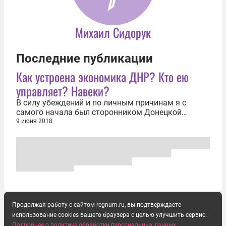
Михаил Сидорук
Последние публикации
Как устроена экономика ДНР? Кто ею
управляет? Навеки?
В силу убеждений и по личным причинам я с
самого начала был сторонником Донецкой
Народной Республики. И поэтому меня с самого
9 июня 2018
начала интересовал вопрос: как устроена
экономика ДНР? На что там люди живут?
Понятно, что Россия помогает, но по сообщениям
из республики было понятно, что и собственная...
Продолжая работу с сайтом regnum.ru, вы подтверждаете
использование cookies вашего браузера с целью улучшить сервис.
Подробнее о политике обработки персональных данных