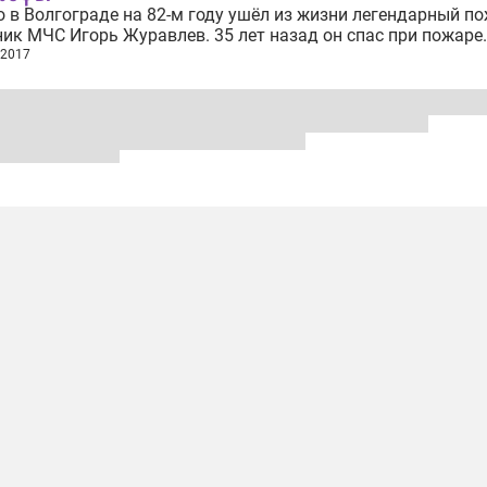
 в Волгограде на 82-м году ушёл из жизни легендарный п
ик МЧС Игорь Журавлев. 35 лет назад он спас при пожаре
ю ГЭС от разрушения. О последствиях от той ужасной ава
 2017
удно говорить. Несомненно, очень большая часть города
сь бы накрыта водой! Но и не это...