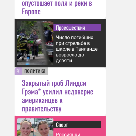
опустошает поля и реки в
Европе
Происшествия
Число погибших
при стрельбе в
школе в Таиланде
возросло до
девяти
политика
Закрытый гроб Линдси
Грэма* усилил недоверие
американцев к
правительству
Спорт
Россиянки