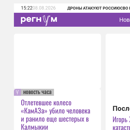
15:22
08.08.2026
ДРОНЫ АТАКУЮТ РОССИЮ
СВО 
Нов
новость часа
Отлетевшее колесо
Посл
«КамАЗа» убило человека
и ранило еще шестерых в
Игорь
Калмыкии
катас