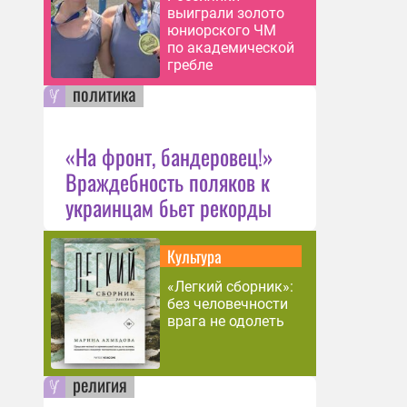
выиграли золото
юниорского ЧМ
по академической
гребле
политика
«На фронт, бандеровец!»
Враждебность поляков к
украинцам бьет рекорды
Культура
«Легкий сборник»:
без человечности
врага не одолеть
религия