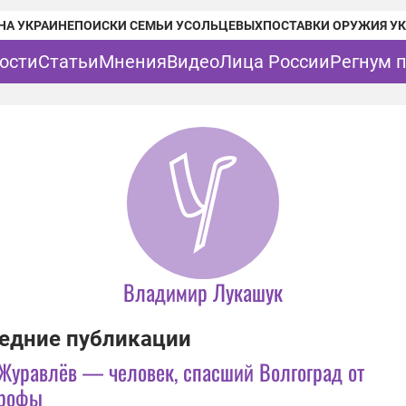
НА УКРАИНЕ
ПОИСКИ СЕМЬИ УСОЛЬЦЕВЫХ
ПОСТАВКИ ОРУЖИЯ У
ости
Статьи
Мнения
Видео
Лица России
Регнум 
Владимир Лукашук
едние публикации
 Журавлёв — человек, спасший Волгоград от
трофы