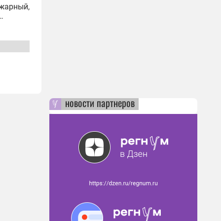
ожарный,
рии
новости партнеров