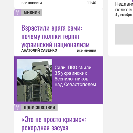
все новости
11:40
Недавно
полковн
мнение
Волжску
4 декабря
даже тр
Взрастили врага сами:
оказала
почему поляки терпят
украинский национализм
АНАТОЛИЙ САВЕНКО
все мнения
Силы ПВО сбили
35 украинских
беспилотников
над Севастополем
происшествия
«Это не просто кризис»:
рекордная засуха