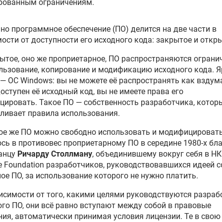
рованным ограничениям.
но программное обеспечение (ПО) делится на две части в
ости от доступности его исходного кода: закрытое и откры
ытое, оно же проприетарное, ПО распространяются ограни
льзование, копирование и модификацию исходного кода. 
— ОС Windows: вы не можете её распространять как вздума
оступен её исходный код, вы не имеете права его
ировать. Такое ПО — собственность разработчика, котор
ливает правила использования.
е же ПО можно свободно использовать и модифицировать
сь в противовес проприетарному ПО в середине 1980-х бл
анцу
Ричарду Столлману
, объединившему вокруг себя в НК
e Foundation разработчиков, руководствовавшихся идеей 
ое ПО, за использование которого не нужно платить.
исимости от того, какими целями руководствуются разраб
го ПО, они всё равно вступают между собой в правовые
ия, автоматически принимая условия лицензии. Те в свою