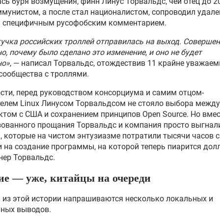
сь буря возмущения, финн Линус Торвальдс, чей отец до 2
мунистом, а после стал националистом, сопроводил удале
н специфичным русофобским комментарием.
кучка российских троллей отправилась на выход. Соверше
о, почему было сделано это изменение, и оно не будет
но»
, — написал Торвальдс, отождествив 11 крайне уважае
сообщества с троллями.
сти, перед руководством консорциума и самим отцом-
елем Linux Линусом Торвальдсом не стояло выбора между
том с США и сохранением принципов Open Source. Но вме
ованного прощания Торвальдс и компания просто выгнал
, которые на чистом энтузиазме потратили тысячи часов 
 на создание программы, на которой теперь пиарится до
нер Торвальдс.
ие — уже, китайцы на очереди
 из этой истории напрашиваются несколько локальных и
ьных выводов.