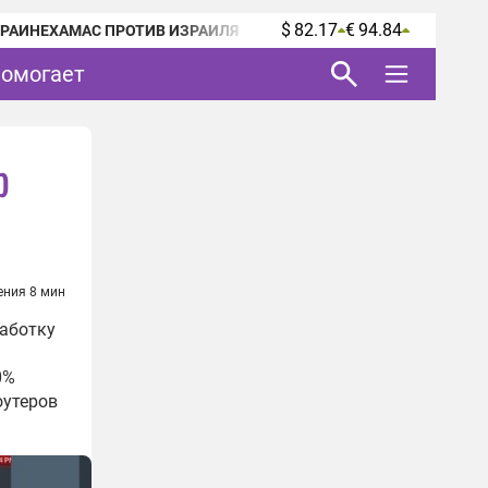
$ 82.17
€ 94.84
КРАИНЕ
ХАМАС ПРОТИВ ИЗРАИЛЯ
помогает
р
ения 8 мин
работку
0%
оутеров