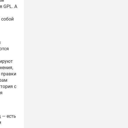
ей
я GPL. А
 собой
и
ются
пируют
нения,
 правки
рам
итория с
ся
 — есть
и