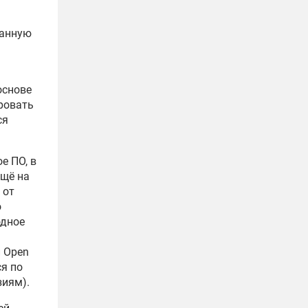
ванную
основе
ровать
ся
е ПО, в
ещё на
 от
о
одное
 Open
ся по
иям).