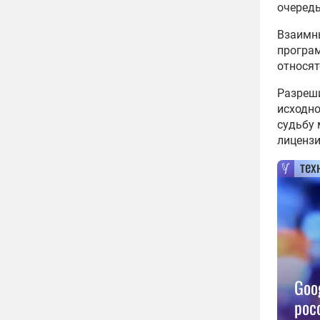
очередь
Взаимн
програм
относят
Разреши
исходно
судьбу 
лицензии
тех
Goo
рос