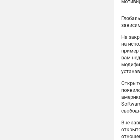
мотиви
Глобаль
зависим
На закр
на испо
пример 
вам нед
модифиц
устанав
Открыто
появило
америк
Softwar
свободн
Вне зав
открыто
отношен