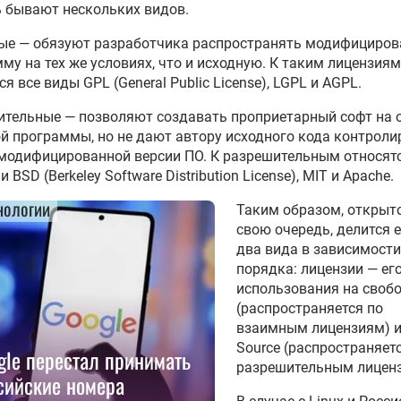
 бывают нескольких видов.
ые — обязуют разработчика распространять модифициро
му на тех же условиях, что и исходную. К таким лицензиям
ся все виды GPL (General Public License), LGPL и AGPL.
тельные — позволяют создавать проприетарный софт на 
й программы, но не дают автору исходного кода контроли
модифицированной версии ПО. К разрешительным относят
 BSD (Berkeley Software Distribution License), MIT и Apache.
нологии
Таким образом, открыто
свою очередь, делится 
два вида в зависимости
порядка: лицензии — ег
использования на своб
(распространяется по
взаимным лицензиям) и
Source (распространяет
gle перестал принимать
разрешительным лиценз
сийские номера