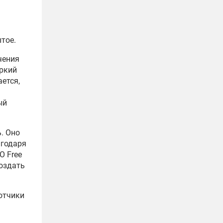
тое.
чения
Яркий
ется,
ый
. Оно
агодаря
О Free
создать
отчики