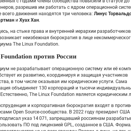
венных с годами члены сообщества повысили в статусе до
неров, разрешив им работать с ядром операционной систе
е всего движения находятся три человека:
Линус Торвальд
артман
и
Хуах Хан
.
десь, на стыке права и внутренней иерархии разработчиков
 возникает неизбежная бюрократия в лице некоммерческог
иума The Linux Foundation.
 Foundation против России
иум не разрабатывает операционную систему или её комп
бствует их развитию, координируя и защищая участников
тва, в том числе оказывая им юридические услуги. Сама
ация объединяет 130 корпораций и тысячи индивидуальн
 Естественно, The Linux Foundation является юридическим 
спруденция и корпоративная бюрократия входят в против
есами Open Source-сообщества. В 2022 году президент США
подписал указ 14 071, запрещавший россиянам разрабаты
ользовать ПО под лицензией GPL, созданное в США. Форм