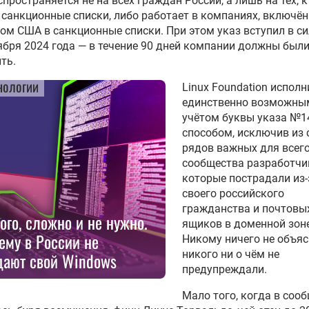
спространяется не на всех граждан России, а лишь на тех, 
 санкционные списки, либо работает в компаниях, включё
м США в санкционные списки. При этом указ вступил в с
ября 2024 года — в течение 90 дней компании должны были
ть.
нологии
Linux Foundation исполн
единственно возможным
учётом буквы указа №14
способом, исключив из 
рядов важных для всег
сообщества разработчи
которые пострадали из-
своего российского
гражданства и почтовы
ого, сложно и не нужно.
ящиков в доменной зоне
ему в России не
Никому ничего не объяс
никого ни о чём не
дают свой Windows
предупреждали.
Мало того, когда в соо