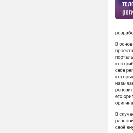
тел
рег
разрабо
В основ
проекта
порталы
контриб
себе ре
которые
называ
репозит
его ори
оригина
В случа
разнови
своё вн