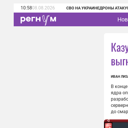
10:58
08.08.2026
СВО НА УКРАИНЕ
ДРОНЫ АТАКУ
Нов
Каз
выг
ИВАН ЛИЗ
В конце
ядра оп
разрабо
серверн
до смар