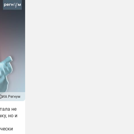
ИА Регнум
тала не
у, но и
ически