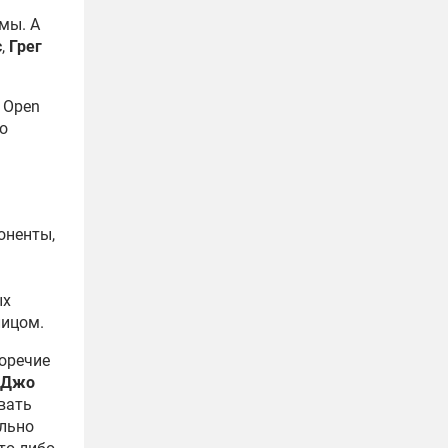
мы. А
с
,
Грег
 Open
о
оненты,
ых
лицом.
оречие
Джо
вать
ально