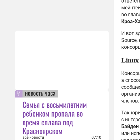
ответст
мейнтей
во глав
Кроа-Х
И вот з
Source,
консорц
Linux
Консорц
а спосо
сообщес
новость часа
организ
членов.
Семья с восьмилетним
ребенком пропала во
Так юри
время сплава под
с интер
Байден
Красноярском
или исп
все новости
07:10