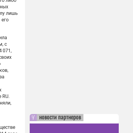
кто либо
нных
илу лишь
 его
ила
, с
 071,
своих
о
ков,
за
х
 RU.
няли,
новости партнеров
бществе