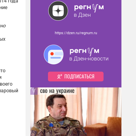
014 года
ние
нно
мых
сто
и
своего
сво на украине
лларовый