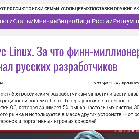
ЮТ РОССИЮ
ПОИСКИ СЕМЬИ УСОЛЬЦЕВЫХ
ПОСТАВКИ ОРУЖИЯ У
ости
Статьи
Мнения
Видео
Лица России
Регнум 
ус Linux. За что финн-миллионе
нал русских разработчиков
АН
31 октября 2024
/
Время чт
 октября российским разработчикам запретили вести раз
ерационной системы Linux. Теперь россияне отрезаны от
тки ОС, которая занимает 5% рынка настольных систем, 3
ого рынка и используется в массе других устройств — от р
тфонов и портативных игровых консолей.