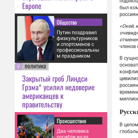
подняла
Европе
был ком
россия
Общество
«Окей, 
Путин поздравил
очевидн
физкультурников
отмене
и спортсменов с
членов 
профессиональны
м праздником
В сущно
политика
основат
конфлик
Закрытый гроб Линдси
цивилиз
Грэма* усилил недоверие
россиян
времени
американцев к
миллио
правительству
Русск
Происшествия
В целом
Два человека
глобал
погибли из-за