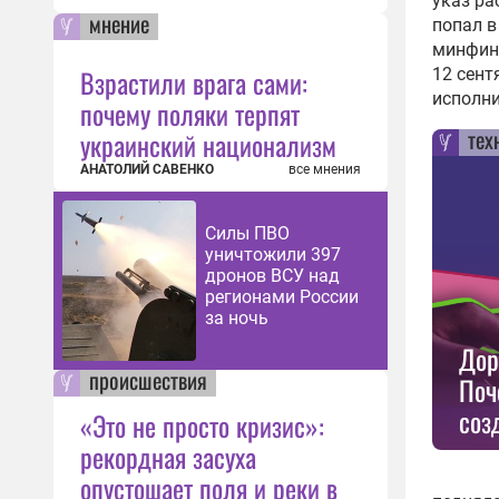
указ ра
мнение
попал в
минфино
Взрастили врага сами:
12 сент
исполни
почему поляки терпят
тех
украинский национализм
АНАТОЛИЙ САВЕНКО
все мнения
Силы ПВО
уничтожили 397
дронов ВСУ над
регионами России
за ночь
Дор
происшествия
Поч
соз
«Это не просто кризис»:
рекордная засуха
опустошает поля и реки в