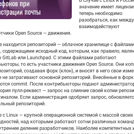
В случае с Linux и Росси
ефонов при
значение имеет лицензи
истрации почты
теперь необходимо
разобраться, как между
взаимодействуют
тчики Open Source — движения.
е находится репозиторий — облачное хранилище с файлам
, содержащими исходный код, которым, как правило, явля
 GitLab или Launchpad. С этими файлами работают
ьюторы, то есть участники движения Open Source. Они ко
позиторий, создавая форк (клон), и вносят в него свои изме
 не затрагивают основной репозиторий. Внесённые в форк
ются commit. После контрибьюторы подают администрато
ория пулл-реквест — запрос на слияние своей копии репоз
гиналом. Если администрация одобряет запрос, обновляет
льный репозиторий.
е с Linux — крупной операционной системой с массой своих
дностей, над которыми работают сотни различных команд
утреннее деление разработчиков. Наиболее компетентных 