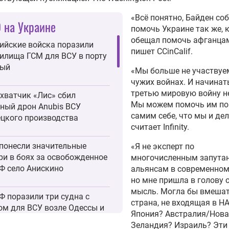
«Всё понятно, Байден со
 на Украине
помочь Украине так же, 
обещал помочь афганцам
ийские войска поразили
пишет CCinCalif.
илища ГСМ для ВСУ в порту
ый
«Мы больше не участвуе
чужих войнах. И начинат
третью мировую войну не
хватчик «Лис» сбил
Мы можем помочь им п
ный дрон Anubis ВСУ
самим себе, что мы и дел
цкого производства
считает Infinity.
понесли значительные
«Я не эксперт по
ри в боях за освобожденное
многочисленным запута
Ф село Анискино
альянсам в современном
но мне пришла в голову 
мысль. Могла бы вмеша
Ф поразили три судна с
страна, не входящая в Н
ом для ВСУ возле Одессы и
Япония? Австралия/Нов
рту Черноморск
Зеландия? Израиль? Эти