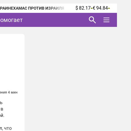
$ 82.17
€ 94.84
КРАИНЕ
ХАМАС ПРОТИВ ИЗРАИЛЯ
помогает
ения 4 мин
ь
 в
й.
, что