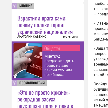
наиболе
мнение
Огон
так, ка
мето
— предл
Взрастили врага сами:
снаб
почему поляки терпят
«Главны
10:05
проводи
украинский национализм
ВС Р
меньше 
АНАТОЛИЙ САВЕНКО
все мнения
спец
Байдену
тыс.
Общество
«Ваша т
09:29
вопрос:
ВС Р
Минтруд
утвержд
предложил дать
34 м
военные
право на две
в ин
связанн
пенсии семьям
09:27
погибших
такой т
участников СВО
Силы
происшествия
Обойдя 
унич
будущий
«Это не просто кризис»:
кате
заявляе
09:24
рекордная засуха
ясный о
опустошает поля и реки в
ВС Р
вмешате