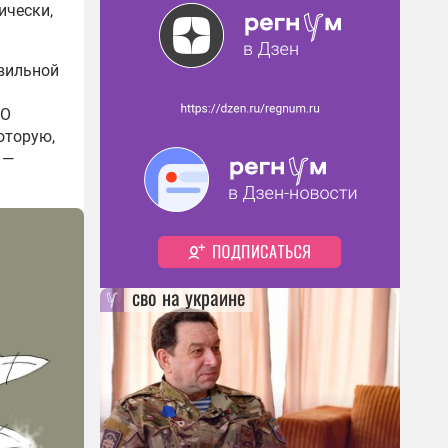
ически,
авильной
ТО
оторую,
 —
сво на украине