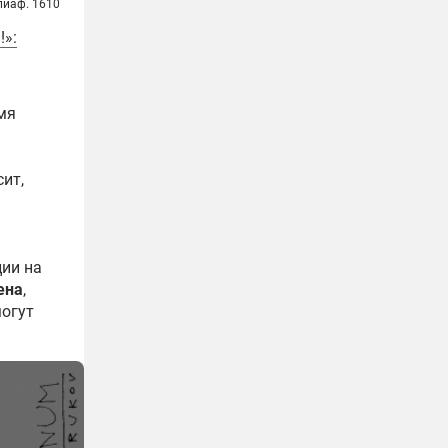
лиаф. 1610
!»:
мя
ит,
ции на
ена
,
могут