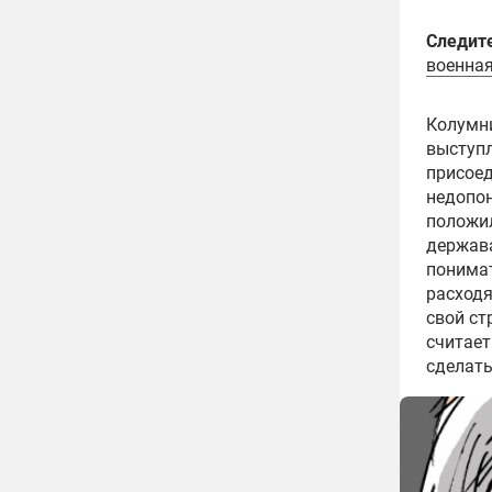
Следите
военная
Колумни
выступл
присоед
недопон
положи
держава
понимат
расходя
свой ст
считает
сделать