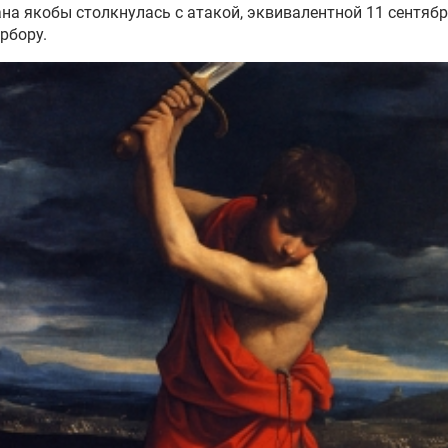
ана якобы столкнулась с атакой, эквивалентной 11 сентябр
рбору.