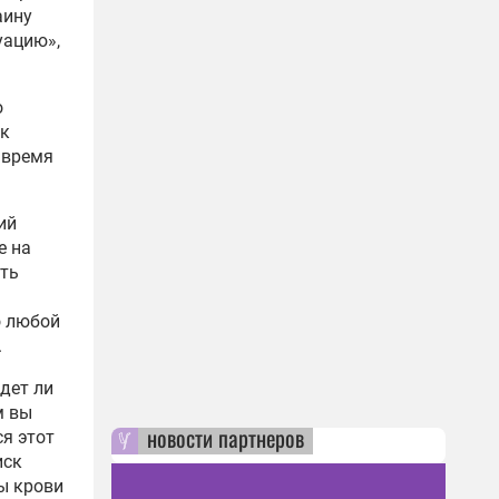
аину
уацию»,
о
ск
 время
ий
е на
сть
о любой
.
дет ли
м вы
новости партнеров
ся этот
иск
ы крови