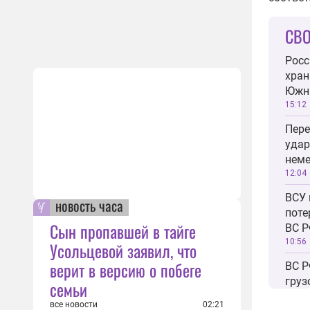
СВО
Росс
хран
Южн
15:12
Пере
удар
неме
12:04
ВСУ 
новость часа
поте
Сын пропавшей в тайге
ВС Р
10:56
Усольцевой заявил, что
верит в версию о побеге
ВС Р
груз
семьи
в по
все новости
02:21
10:43