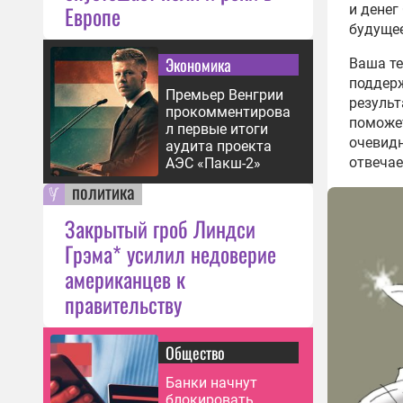
в Ха
Европе
и денег
09:23
будущее
Боец
Экономика
Ваша те
пуле
поддерж
«Хор
Премьер Венгрии
результ
прокомментирова
09:22
поможет
л первые итоги
очевидн
ВС Р
аудита проекта
отвечае
мест
АЭС «Пакш-2»
в Су
политика
09:02
Закрытый гроб Линдси
ВС Р
Грэма* усилил недоверие
техн
американцев к
Днеп
08:16
правительству
Жите
Черн
Общество
отка
07:00
Банки начнут
блокировать