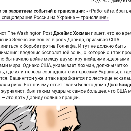
Гвидо Рени. Давид и Го
 за развитием событий в трансляции:
««Работайте, братья
 спецоперация России на Украине — трансляция»
ст The Washington Post
Джеймс Хохман
пишет, что во вре
ения Зеленский вошел в роль Давида, призывая США
иниться к борьбе против Голиафа. И тут не должно быть
имания: введение бесполетной зоны, о которой он так прос
ло бы начало войне между двумя крупнейшими ядерными
ми мира. Однако США, указывает Хохман, должны четко
ь, где их интересы совпадают с интересами Украины, а где
тся. Вашингтон уже и так карабкается по лестнице эскала
рах и риск. Вот почему ответ главы Белого дома
Джо Байд
 журналист, был таким мудрым: самое большее, что США 
 — это дать Давиду больше пращей.