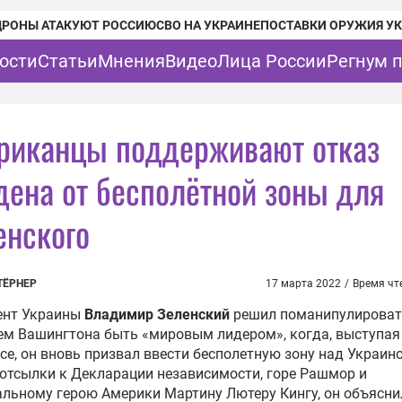
ДРОНЫ АТАКУЮТ РОССИЮ
СВО НА УКРАИНЕ
ПОСТАВКИ ОРУЖИЯ У
ости
Статьи
Мнения
Видео
Лица России
Регнум 
риканцы поддерживают отказ
дена от бесполётной зоны для
енского
ТЁРНЕР
17 марта 2022
/
Время чт
ент Украины
Владимир Зеленский
решил поманипулироват
м Вашингтона быть «мировым лидером», когда, выступая
се, он вновь призвал ввести бесполетную зону над Украино
отсылки к Декларации независимости, горе Рашмор и
льному герою Америки Мартину Лютеру Кингу, он объяснил