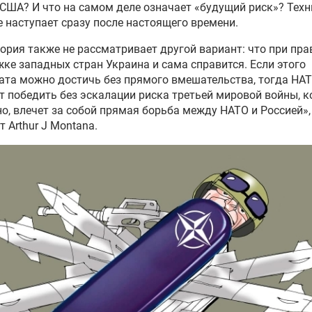
рьковской области
 США? И что на самом деле означает «будущий риск»? Техн
 наступает сразу после настоящего времени.
 ВС РФ в лобовой атаке из
ория также не рассматривает другой вариант: что при пр
мета сбил ударный дрон
ке западных стран Украина и сама справится. Если этого
нет» ВСУ
ата можно достичь без прямого вмешательства, тогда НА
 победить без эскалации риска третьей мировой войны, к
о, влечет за собой прямая борьба между НАТО и Россией»,
Ф поразили «Геранью»
т Arthur J Montana.
о сборки двигателей дронов
мской области
оссии уничтожили эшелон с
икой ВСУ в
ропетровской области
ли приграничья в
иговской области массово
зались от эвакуации