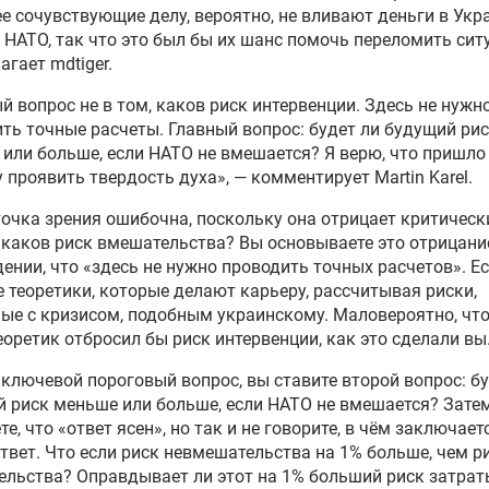
е сочувствующие делу, вероятно, не вливают деньги в Укр
ь в тылу: ВС России
к НАТО, так что это был бы их шанс помочь переломить сит
дично обрывают все пути
агает mdtiger.
жения ВСУ
й вопрос не в том, каков риск интервенции. Здесь не нужн
ть точные расчеты. Главный вопрос: будет ли будущий ри
оссии с начала
или больше, если НАТО не вмешается? Я верю, что пришло
операции сбили более 200
 проявить твердость духа», — комментирует Martin Karel.
 беспилотников ВСУ
очка зрения ошибочна, поскольку она отрицает критическ
 каков риск вмешательства? Вы основываете это отрицани
оссии за неделю поразили
ении, что «здесь не нужно проводить точных расчетов». Е
орских судна, действующих
 теоретики, которые делают карьеру, рассчитывая риски,
тересах ВСУ
ые с кризисом, подобным украинскому. Маловероятно, чт
еоретик отбросил бы риск интервенции, как это сделали вы
 Черноморского флота
ключевой пороговый вопрос, вы ставите второй вопрос: бу
тожили пять безэкипажных
 риск меньше или больше, если НАТО не вмешается? Зате
ров ВСУ
те, что «ответ ясен», но так и не говорите, в чём заключает
твет. Что если риск невмешательства на 1% больше, чем р
оссии освободили Анискино
льства? Оправдывает ли этот на 1% больший риск затрат