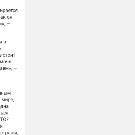
бирается
как он
», —
м в
ь
 стоит.
омочь
аем», —
нным
 мире,
одна
ться
АТО?
ая
 страны,