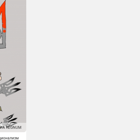
ИА REGNUM
ционализм