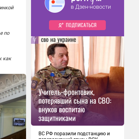
зинкой
е по
сво на украине
к как
Учитель-фронтовик,
потерявший сына на СВО:
внуков воспитаю
защитниками
ВС РФ поразили подстанцию и