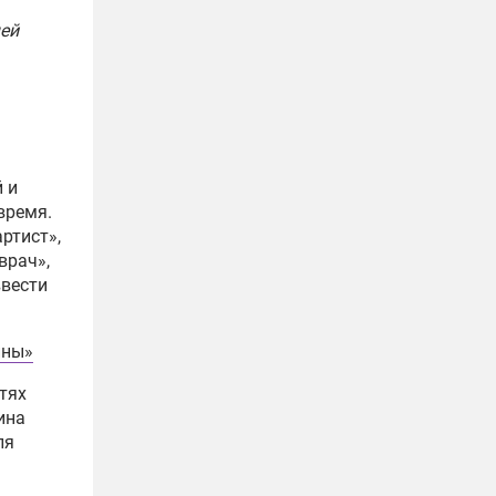
шей
 и
время.
ртист»,
врач»,
ввести
ины»
тях
ина
ля