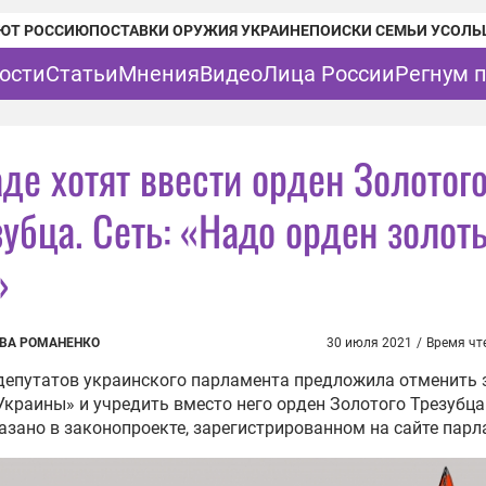
ЮТ РОССИЮ
ПОСТАВКИ ОРУЖИЯ УКРАИНЕ
ПОИСКИ СЕМЬИ УСОЛЬ
ости
Статьи
Мнения
Видео
Лица России
Регнум 
де хотят ввести орден Золотог
зубца. Сеть: «Надо орден золот
»
ВА РОМАНЕНКО
30 июля 2021
/
Время чт
депутатов украинского парламента предложила отменить 
Украины» и учредить вместо него орден Золотого Трезубца
азано в законопроекте, зарегистрированном на сайте парл