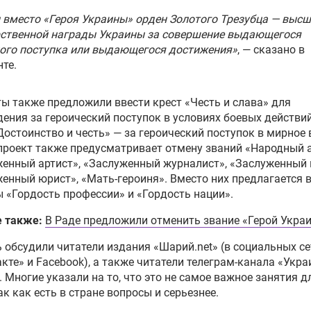
 вместо «Героя Украины» орден Золотого Трезубца — выс
рственной награды Украины за совершение выдающегося
ого поступка или выдающегося достижения»
, — сказано в
те.
ы также предложили ввести крест «Честь и слава» для
ения за героический поступок в условиях боевых действий
Достоинство и честь» — за героический поступок в мирное 
роект также предусматривает отмену званий «Народный а
енный артист», «Заслуженный журналист», «Заслуженный 
енный юрист», «Мать-героиня». Вместо них предлагается 
 «Гордость профессии» и «Гордость нации».
е также:
В Раде предложили отменить звание «Герой Укра
 обсудили читатели издания «Шарий.net» (в социальных се
кте» и Facebook), а также читатели телеграм-канала «Укра
. Многие указали на то, что это не самое важное занятия д
ак как есть в стране вопросы и серьезнее.