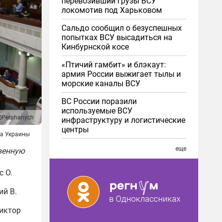
перевозивший грузы ВСУ
локомотив под Харьковом
Сальдо сообщил о безуспешных
попытках ВСУ высадиться на
Кинбурнской косе
«Птичий гамбит» и блэкаут:
армия России выжигает тылы и
морские каналы ВСУ
ВС России поразили
используемые ВСУ
Perohanych
инфраструктуру и логистические
центры
да Украины
еще
венную
с О.
й В.
Виктор