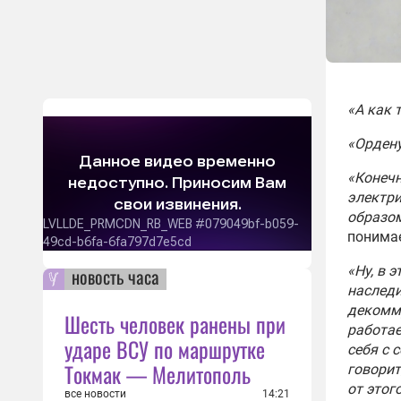
«А как 
«Ордену
«Конечн
электри
образом
понимае
«Ну, в 
новость часа
наследи
декомму
Шесть человек ранены при
работае
ударе ВСУ по маршрутке
себя с 
Токмак — Мелитополь
говорит
от этог
все новости
14:21