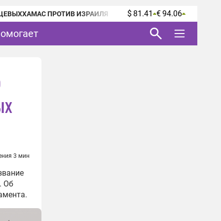
$ 81.41
€ 94.06
ЦЕВЫХ
ХАМАС ПРОТИВ ИЗРАИЛЯ
помогает
о
ых
ения 3 мин
звание
. Об
амента.