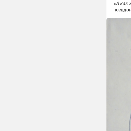
«А как 
псевдон