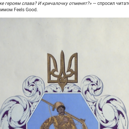
же героям слава? И кричалочку отменят?»
— спросил читат
имом Feels Good.