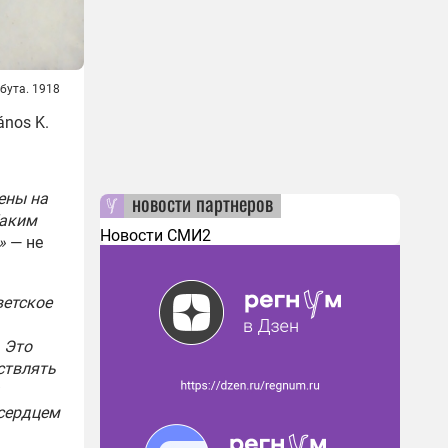
бута. 1918
nos K.
новости партнеров
ены на
Каким
Новости СМИ2
»
— не
ветское
 Это
ствлять
 сердцем