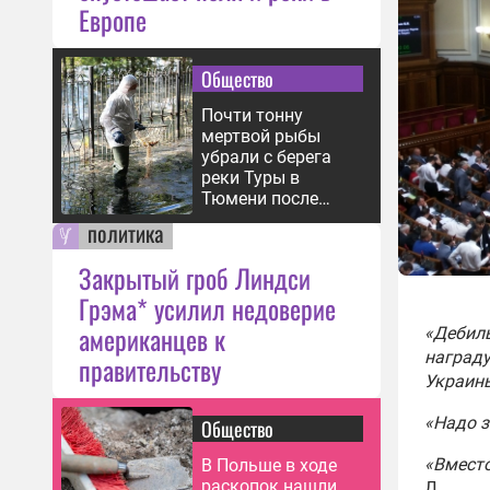
Европе
Общество
Почти тонну
мертвой рыбы
убрали с берега
реки Туры в
Тюмени после
паводка
политика
Закрытый гроб Линдси
Грэма* усилил недоверие
американцев к
«Дебил
награду
правительству
Украины
«Надо 
Общество
«Вместо
В Польше в ходе
раскопок нашли
Д.