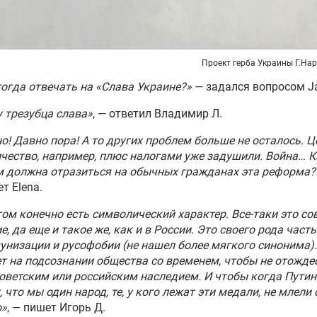
Проект герба Украины Г.Нар
тогда отвечать на «Слава Украине?»
— задался вопросом Já
 трезубца слава»
, — ответил Владимир Л.
о! Давно пора! А то других проблем больше не осталось. Ц
чество, например, плюс налогами уже задушили. Война… 
 должна отразиться на обычных гражданах эта реформа?
т Elena.
этом конечно есть символический характер. Все-таки это со
е, да еще и такое же, как и в России. Это своего рода часть
низации и русофобии (не нашел более мягкого синонима).
т на подсознании общества со временем, чтобы не отожде
советским или российским наследием. И чтобы когда Путин
, что мы один народ, те, у кого лежат эти медали, не млели
о»
, — пишет Игорь Д.