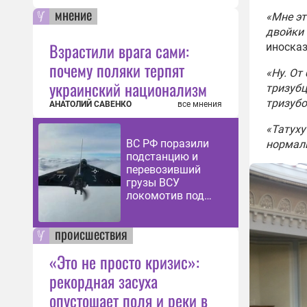
мнение
«Мне эт
двойки 
Взрастили врага сами:
иносказ
почему поляки терпят
«Ну. От
украинский национализм
тризубц
тризуб
АНАТОЛИЙ САВЕНКО
все мнения
«Татуху
ВС РФ поразили
нормаль
подстанцию и
перевозивший
грузы ВСУ
локомотив под
Харьковом
происшествия
«Это не просто кризис»:
рекордная засуха
опустошает поля и реки в