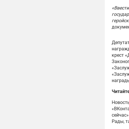
«Ввести
госуда
геройск
докумен
Депутат
награжд
крест «
Законоп
«Заслуж
«Заслуж
награды
Читайт
Новость
«ВКонта
сейчас»
Рады, т