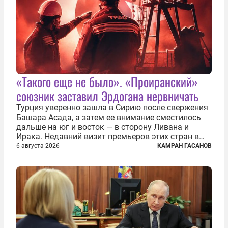
«Такого еще не было». «Проиранский»
союзник заставил Эрдогана нервничать
Турция уверенно зашла в Сирию после свержения
Башара Асада, а затем ее внимание сместилось
дальше на юг и восток — в сторону Ливана и
Ирака. Недавний визит премьеров этих стран в
Анкару, договоры об участии турецкой компании
6 августа 2026
КАМРАН ГАСАНОВ
TPAO в разработке нефти иракского Киркука и
«Дороги развития» подтверждают...