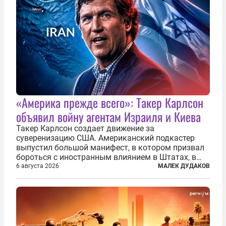
«Америка прежде всего»: Такер Карлсон
объявил войну агентам Израиля и Киева
Такер Карлсон создает движение за
суверенизацию США. Американский подкастер
выпустил большой манифест, в котором призвал
бороться с иностранным влиянием в Штатах, в
первую очередь имея в виду Израиль. А также
6 августа 2026
МАЛЕК ДУДАКОВ
прекратить заморские войны, выплатить
репарации Ирану, остановить прием мигрантов...