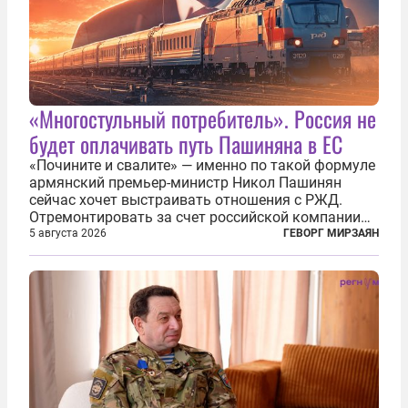
«Многостульный потребитель». Россия не
будет оплачивать путь Пашиняна в ЕС
«Почините и свалите» — именно по такой формуле
армянский премьер-министр Никол Пашинян
сейчас хочет выстраивать отношения с РЖД.
Отремонтировать за счет российской компании
железнодорожную инфраструктуру в районе
5 августа 2026
ГЕВОРГ МИРЗАЯН
прохождения TRIPP (коридора, который должен
связать Азербайджан и Турцию через...