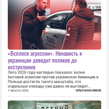
«Всплеск агрессии». Ненависть к
украинцам доводит поляков до
исступления
Лето 2026 года наглядно показало: волна
бытовой агрессии против украинских беженцев в
Польше достигла такого масштаба, что
отдельные эпизоды уже давно не выглядят
случайными. Поляки, судя по происходящему,
7 августа 2026
ИЛЬЯ МАКСИМОВ
буквально теряют рассудок от ненависти к
украинским беженцам, и каждый новый случай
по-своему...