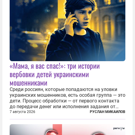
«Мама, я вас спас!»: три истории
вербовки детей украинскими
мошенниками
Среди россиян, которые попадаются на уловки
украинских мошенников, есть особая группа — это
дети. Процесс обработки — от первого контакта
до передачи денег или исполнения задания от
кураторов может занять от двух часов до
7 августа 2026
РУСЛАН МИКАИЛОВ
нескольких месяцев. Детей превращают в
послушных исполнителей, которые...