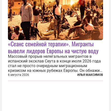
«Сеанс семейной терапии». Мигранты
вывели лидеров Европы на чистую воду
Массовый прорыв нелегальных мигрантов в
испанский эксклав Сеута в конце июля 2026 года
стал не просто очередным миграционным
кризисом на южных рубежах Европы. Он обнажил
фундаментальный раскол внутри Евросоюза,
6 августа 2026
ИЛЬЯ МАКСИМОВ
продемонстрировав, что десятилетиями
выстраивавшаяся миграционная политика ЕС
зашла в...