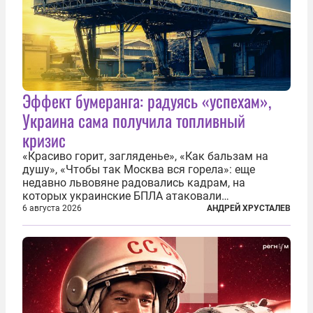
Эффект бумеранга: радуясь «успехам»,
Украина сама получила топливный
кризис
«Красиво горит, загляденье», «Как бальзам на
душу», «Чтобы так Москва вся горела»: еще
недавно львовяне радовались кадрам, на
которых украинские БПЛА атаковали
нефтеперерабатывающие предприятия России. В
6 августа 2026
АНДРЕЙ ХРУСТАЛЕВ
скором времени оказалось, что в «эту игру можно
играть вдвоем» — российские дроны только за...