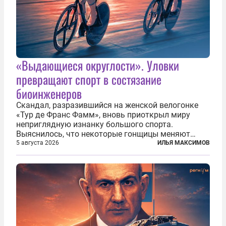
«Выдающиеся округлости». Уловки
превращают спорт в состязание
биоинженеров
Скандал, разразившийся на женской велогонке
«Тур де Франс Фамм», вновь приоткрыл миру
неприглядную изнанку большого спорта.
Выяснилось, что некоторые гонщицы меняют
размер груди ради улучшения аэродинамики. За
5 августа 2026
ИЛЬЯ МАКСИМОВ
фасадом труда, мастерства, упорства и
благородства, которые мы привыкли
ассоциировать с...