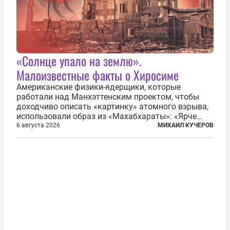
«Солнце упало на землю».
Малоизвестные факты о Хиросиме
Американские физики-ядерщики, которые
работали над Манхэттенским проектом, чтобы
доходчиво описать «картинку» атомного взрыва,
использовали образ из «Махабхараты»: «Ярче
тысячи солнц пылало это пламя». Не все жители
6 августа 2026
МИХАИЛ КУЧЕРОВ
японских городов Хиросимы и Нагасаки, на
которых США в августе 1945 года поставили...