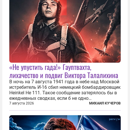
«Не упустить гада!» Гауптвахта,
лихачество и подвиг Виктора Талалихина
В ночь на 7 августа 1941 года в небе над Москвой
истребитель И-16 сбил немецкий бомбардировщик
Heinkel He 111. Такое сообщение затерялось бы в
ежедневных сводках, если б не одно
обстоятельство. Это был один из первых в
7 августа 2026
МИХАИЛ КУЧЕРОВ
истории отечественной авиации ночных таранов.
У пилота — младшего лейтенанта...