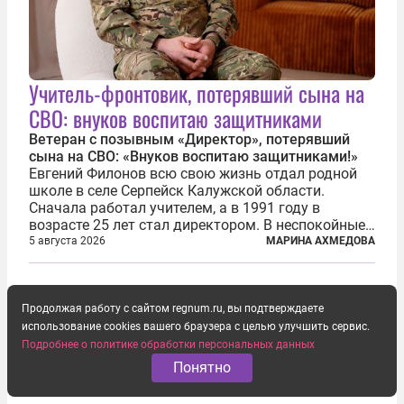
Учитель-фронтовик, потерявший сына на
СВО: внуков воспитаю защитниками
Ветеран с позывным «Директор», потерявший
сына на СВО: «Внуков воспитаю защитниками!»
Евгений Филонов всю свою жизнь отдал родной
школе в селе Серпейск Калужской области.
Сначала работал учителем, а в 1991 году в
возрасте 25 лет стал директором. В неспокойные
90-е он сумел спасти школу от закрытия и со
5 августа 2026
МАРИНА АХМЕДОВА
временем сделал ее лучшей в районе. В 2023 году
в возрасте 57 лет вслед за сыном...
Продолжая работу с сайтом regnum.ru, вы подтверждаете
использование cookies вашего браузера с целью улучшить сервис.
Подробнее о политике обработки персональных данных
Понятно