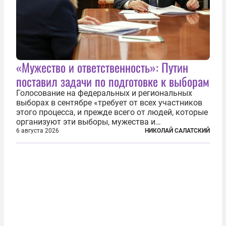
«Мужество и ответственность»: Путин
поставил задачи по подготовке к выборам
Голосование на федеральных и региональных
выборах в сентябре «требует от всех участников
этого процесса, и прежде всего от людей, которые
организуют эти выборы, мужества и
ответственного отношения к формированию
6 августа 2026
НИКОЛАЙ САЛАТСКИЙ
власти», — подчеркнул президент Владимир Путин
на состоявшейся 5 августа в Кремле...