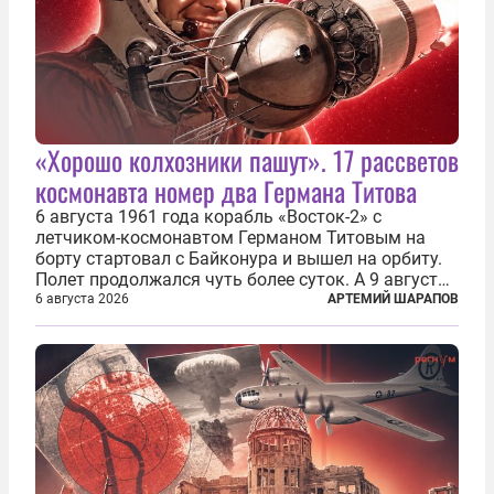
«Хорошо колхозники пашут». 17 рассветов
космонавта номер два Германа Титова
6 августа 1961 года корабль «Восток-2» с
летчиком-космонавтом Германом Титовым на
борту стартовал с Байконура и вышел на орбиту.
Полет продолжался чуть более суток. А 9 августа
второй человек в космосе получил звезду Героя
6 августа 2026
АРТЕМИЙ ШАРАПОВ
Советского Союза и орден Ленина. Миссия Титова
зачастую находится несколько...