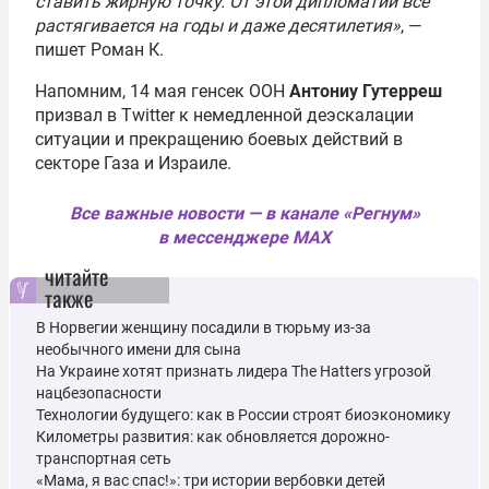
ставить жирную точку. От этой дипломатии всё
растягивается на годы и даже десятилетия»
, —
пишет Роман К.
Напомним, 14 мая генсек ООН
Антониу Гутерреш
призвал в Twitter к немедленной деэскалации
ситуации и прекращению боевых действий в
секторе Газа и Израиле.
Все важные новости — в канале «Регнум»
в мессенджере MAX
читайте
также
В Норвегии женщину посадили в тюрьму из-за
необычного имени для сына
На Украине хотят признать лидера The Hatters угрозой
нацбезопасности
Технологии будущего: как в России строят биоэкономику
Километры развития: как обновляется дорожно-
транспортная сеть
«Мама, я вас спас!»: три истории вербовки детей