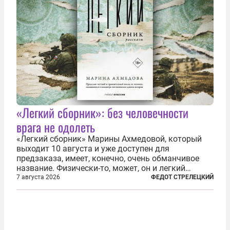
«Легкий сборник»: без человечности
врага не одолеть
«Легкий сборник» Марины Ахмедовой, который
выходит 10 августа и уже доступен для
предзаказа, имеет, конечно, очень обманчивое
название. Физически-то, может, он и легкий
относительно. Но метафизически —
7 августа 2026
ФЕДОТ СТРЕЛЕЦКИЙ
безотносительно тяжелый. Десять рассказов,
каждый из которых напрямую или косвенно (в
основном —...