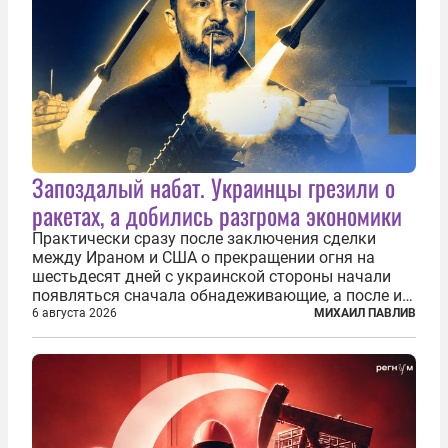
Запоздалый набат. Украинцы грезили о
ракетах, а добились разгрома экономики
Практически сразу после заключения сделки
между Ираном и США о прекращении огня на
шестьдесят дней с украинской стороны начали
появляться сначала обнадеживающие, а после и
вовсе бравурные заявления про некий «перелом»
6 августа 2026
МИХАИЛ ПАВЛИВ
в войне. Вероятно, в сознании первых лиц
киевского режима и стоящих за ними...