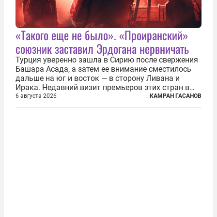
«Такого еще не было». «Проиранский»
союзник заставил Эрдогана нервничать
Турция уверенно зашла в Сирию после свержения
Башара Асада, а затем ее внимание сместилось
дальше на юг и восток — в сторону Ливана и
Ирака. Недавний визит премьеров этих стран в
Анкару, договоры об участии турецкой компании
6 августа 2026
КАМРАН ГАСАНОВ
TPAO в разработке нефти иракского Киркука и
«Дороги развития» подтверждают...