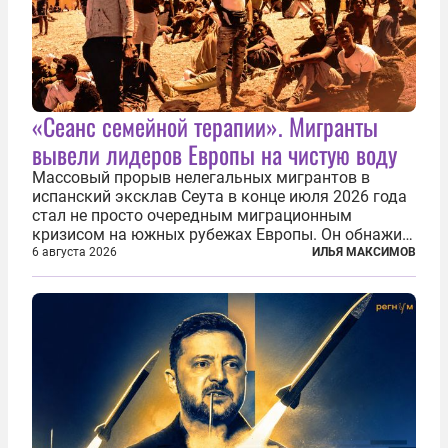
«Сеанс семейной терапии». Мигранты
вывели лидеров Европы на чистую воду
Массовый прорыв нелегальных мигрантов в
испанский эксклав Сеута в конце июля 2026 года
стал не просто очередным миграционным
кризисом на южных рубежах Европы. Он обнажил
фундаментальный раскол внутри Евросоюза,
6 августа 2026
ИЛЬЯ МАКСИМОВ
продемонстрировав, что десятилетиями
выстраивавшаяся миграционная политика ЕС
зашла в...