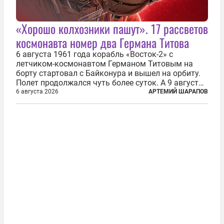
«Хорошо колхозники пашут». 17 рассветов
космонавта номер два Германа Титова
6 августа 1961 года корабль «Восток-2» с
летчиком-космонавтом Германом Титовым на
борту стартовал с Байконура и вышел на орбиту.
Полет продолжался чуть более суток. А 9 августа
второй человек в космосе получил звезду Героя
6 августа 2026
АРТЕМИЙ ШАРАПОВ
Советского Союза и орден Ленина. Миссия Титова
зачастую находится несколько...