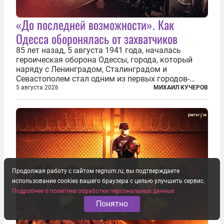
«До последней возможности». Как
Одесса оборонялась от захватчиков
85 лет назад, 5 августа 1941 года, началась
героическая оборона Одессы, города, который
наряду с Ленинградом, Сталинградом и
Севастополем стал одним из первых городов-
героев. Историки приводят фразу из телеграммы
5 августа 2026
МИХАИЛ КУЧЕРОВ
Иосифа Сталина, датированной сентябрем 1941-
го: «Прошу героических участников обороны...
Продолжая работу с сайтом regnum.ru, вы подтверждаете
использование cookies вашего браузера с целью улучшить сервис.
Подробнее о политике обработки персональных данных
Понятно