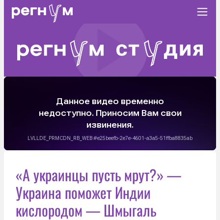
«А украинцы пусть мрут?» —
Украина поможет Индии
кислородом — Шмыгаль