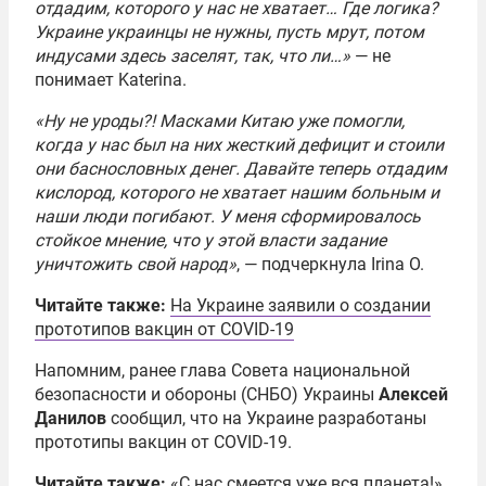
отдадим, которого у нас не хватает… Где логика?
Украине украинцы не нужны, пусть мрут, потом
индусами здесь заселят, так, что ли…»
— не
понимает Katerina.
«Ну не уроды?! Масками Китаю уже помогли,
когда у нас был на них жесткий дефицит и стоили
они баснословных денег. Давайте теперь отдадим
кислород, которого не хватает нашим больным и
наши люди погибают. У меня сформировалось
стойкое мнение, что у этой власти задание
уничтожить свой народ»
, — подчеркнула Irina O.
Читайте также:
На Украине заявили о создании
прототипов вакцин от COVID-19
Напомним, ранее глава Cовета национальной
безопасности и обороны (СНБО) Украины
Алексей
Данилов
сообщил, что на Украине разработаны
прототипы вакцин от COVID-19.
Читайте также:
«С нас смеется уже вся планета!»