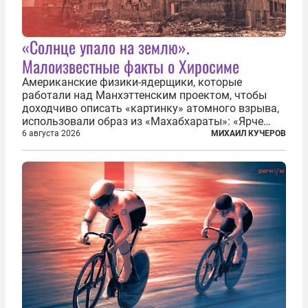
«Солнце упало на землю».
Малоизвестные факты о Хиросиме
Американские физики-ядерщики, которые
работали над Манхэттенским проектом, чтобы
доходчиво описать «картинку» атомного взрыва,
использовали образ из «Махабхараты»: «Ярче
тысячи солнц пылало это пламя». Не все жители
6 августа 2026
МИХАИЛ КУЧЕРОВ
японских городов Хиросимы и Нагасаки, на
которых США в августе 1945 года поставили...