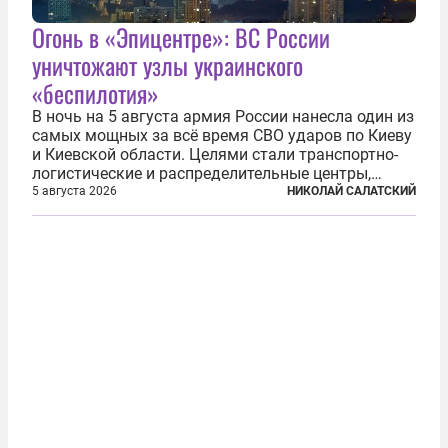
Огонь в «Эпицентре»: ВС России
уничтожают узлы украинского
«беспилотия»
В ночь на 5 августа армия России нанесла один из
самых мощных за всё время СВО ударов по Киеву
и Киевской области. Целями стали транспортно-
логистические и распределительные центры,
которые ВСУ использовали для хранения и
5 августа 2026
НИКОЛАЙ САЛАТСКИЙ
доставки вооружений и грузов военного
назначения. Атака также «накрыла»...