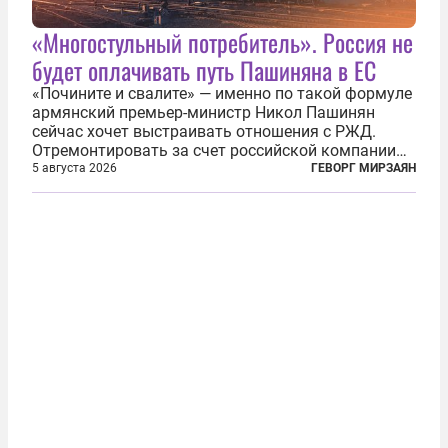
«Многостульный потребитель». Россия не
будет оплачивать путь Пашиняна в ЕС
«Почините и свалите» — именно по такой формуле
армянский премьер-министр Никол Пашинян
сейчас хочет выстраивать отношения с РЖД.
Отремонтировать за счет российской компании
железнодорожную инфраструктуру в районе
5 августа 2026
ГЕВОРГ МИРЗАЯН
прохождения TRIPP (коридора, который должен
связать Азербайджан и Турцию через...