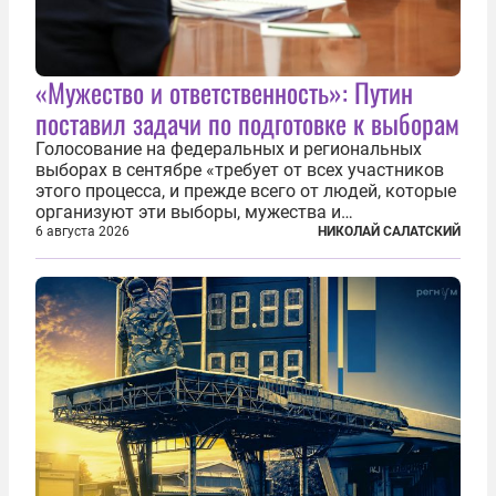
«Мужество и ответственность»: Путин
поставил задачи по подготовке к выборам
Голосование на федеральных и региональных
выборах в сентябре «требует от всех участников
этого процесса, и прежде всего от людей, которые
организуют эти выборы, мужества и
ответственного отношения к формированию
6 августа 2026
НИКОЛАЙ САЛАТСКИЙ
власти», — подчеркнул президент Владимир Путин
на состоявшейся 5 августа в Кремле...