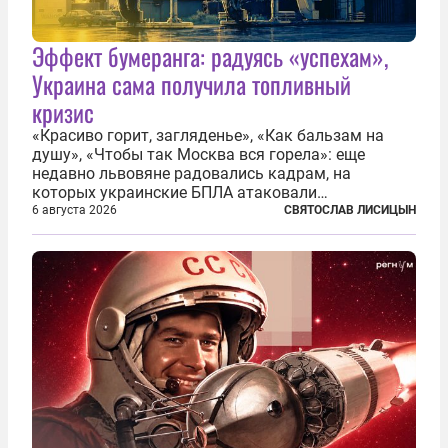
Эффект бумеранга: радуясь «успехам»,
Украина сама получила топливный
кризис
«Красиво горит, загляденье», «Как бальзам на
душу», «Чтобы так Москва вся горела»: еще
недавно львовяне радовались кадрам, на
которых украинские БПЛА атаковали
нефтеперерабатывающие предприятия России. В
6 августа 2026
СВЯТОСЛАВ ЛИСИЦЫН
скором времени оказалось, что в «эту игру можно
играть вдвоем» — российские дроны только за...