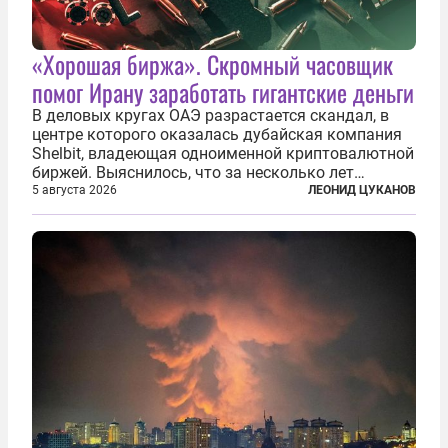
«Хорошая биржа». Скромный часовщик
помог Ирану заработать гигантские деньги
В деловых кругах ОАЭ разрастается скандал, в
центре которого оказалась дубайская компания
Shelbit, владеющая одноименной криптовалютной
биржей. Выяснилось, что за несколько лет
существования через Shelbit прошло не менее 4
5 августа 2026
ЛЕОНИД ЦУКАНОВ
млрд долларов в криптовалюте, принадлежащих
иранским чиновникам и силовикам...