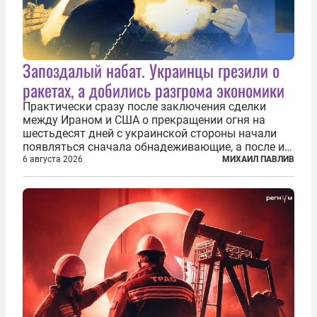
Запоздалый набат. Украинцы грезили о
ракетах, а добились разгрома экономики
Практически сразу после заключения сделки
между Ираном и США о прекращении огня на
шестьдесят дней с украинской стороны начали
появляться сначала обнадеживающие, а после и
вовсе бравурные заявления про некий «перелом»
6 августа 2026
МИХАИЛ ПАВЛИВ
в войне. Вероятно, в сознании первых лиц
киевского режима и стоящих за ними...