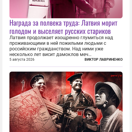
Награда за полвека труда: Латвия морит
голодом и выселяет русских стариков
Латвия продолжает изощренно глумиться над
проживающими в ней пожилыми людьми с
российским гражданством. Над ними уже
несколько лет висит дамоклов меч
насильственного выдворения. Некоторых уже
5 августа 2026
ВИКТОР ЛАВРИНЕНКО
депортировали, а многие уехали сами, не
дожидаясь изгнания из родных домов. Пожилых
людей, проваливших...