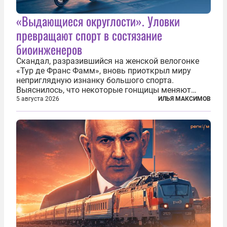
«Выдающиеся округлости». Уловки
превращают спорт в состязание
биоинженеров
Скандал, разразившийся на женской велогонке
«Тур де Франс Фамм», вновь приоткрыл миру
неприглядную изнанку большого спорта.
Выяснилось, что некоторые гонщицы меняют
размер груди ради улучшения аэродинамики. За
5 августа 2026
ИЛЬЯ МАКСИМОВ
фасадом труда, мастерства, упорства и
благородства, которые мы привыкли
ассоциировать с...