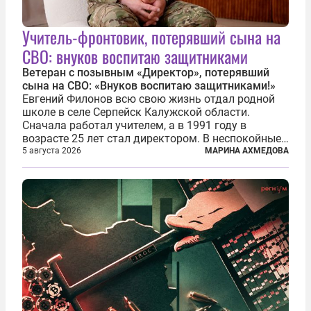
Учитель-фронтовик, потерявший сына на
СВО: внуков воспитаю защитниками
Ветеран с позывным «Директор», потерявший
сына на СВО: «Внуков воспитаю защитниками!»
Евгений Филонов всю свою жизнь отдал родной
школе в селе Серпейск Калужской области.
Сначала работал учителем, а в 1991 году в
возрасте 25 лет стал директором. В неспокойные
90-е он сумел спасти школу от закрытия и со
5 августа 2026
МАРИНА АХМЕДОВА
временем сделал ее лучшей в районе. В 2023 году
в возрасте 57 лет вслед за сыном...