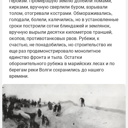
героизм. Промерзшую землю долбили ломами,
кирками, вручную сверлили буром, взрывали
толом, отогревали кострами. Обмораживались,
голодали, болели, калечились, но в установленные
сроки построили сотни блиндажей и землянок,
вручную вырыли десятки километров траншей,
окопов, противотанковых рвов. Рубежи, к
счастью, не понадобились, но строительство их
еще раз продемонстрировало монолитное
единство фронта и тыла. Остатки
оборонительного рубежа в марийских лесах и по
берегам реки Волги сохранились до нашего
времени.