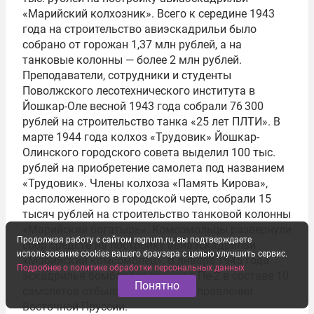
«Марийский колхозник». Всего к середине 1943
года на строительство авиэскадрильи было
собрано от горожан 1,37 млн рублей, а на
танковые колонны — более 2 млн рублей.
Преподаватели, сотрудники и студенты
Поволжского лесотехнического института в
Йошкар-Оле весной 1943 года собрали 76 300
рублей на строительство танка «25 лет ПЛТИ». В
марте 1944 года колхоз «Трудовик» Йошкар-
Олинского городского совета выделил 100 тыс.
рублей на приобретение самолета под названием
«Трудовик». Члены колхоза «Память Кирова»,
расположенного в городской черте, собрали 15
тысяч рублей на строительство танковой колонны
«Марийский богатырь». Комсомольцы развернули
Продолжая работу с сайтом regnum.ru, вы подтверждаете
сбор средств на постройку авиаэскадрильи
использование cookies вашего браузера с целью улучшить сервис.
«Марийский комсомолец». В январе 1945 года
Подробнее о политике обработки персональных данных
эскадрилья бомбардировщиков Пе-2 в составе 10
Понятно
самолетов отбыла на фронт в направлении
Восточной Пруссии.