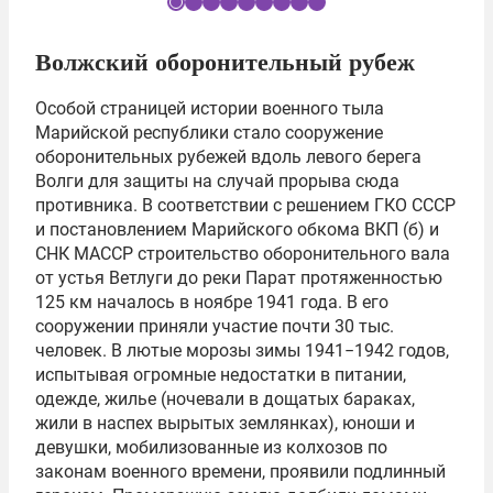
I
t
Волжский оборонительный рубеж
e
m
Особой страницей истории военного тыла
1
Марийской республики стало сооружение
o
оборонительных рубежей вдоль левого берега
f
Волги для защиты на случай прорыва сюда
9
противника. В соответствии с решением ГКО СССР
и постановлением Марийского обкома ВКП (б) и
СНК МАССР строительство оборонительного вала
от устья Ветлуги до реки Парат протяженностью
125 км началось в ноябре 1941 года. В его
сооружении приняли участие почти 30 тыс.
человек. В лютые морозы зимы 1941−1942 годов,
испытывая огромные недостатки в питании,
одежде, жилье (ночевали в дощатых бараках,
жили в наспех вырытых землянках), юноши и
девушки, мобилизованные из колхозов по
законам военного времени, проявили подлинный