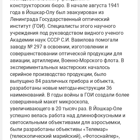
1
конструкторских бюро. В начале августа 1941
o
года в Йошкар-Олу был эвакуирован из
f
Ленинграда Государственный оптический
6
институт (ГОИ). Специалисты этого научного
учреждения под руководством видного ученого
Академии наук СССР С.И. Вавилова помогали
заводу № 297 в освоении, изготовлении и
совершенствовании оптической продукции для
авиации, артиллерии, Военно-Морского флота. В
экспериментальных мастерских началось
серийное производство продукции, было
выпущено 84 различных прибора и объекта,
разработаны новые методы-инструкции 36
наименований. В годы войны в ГОИ создали более
совершенный макет микроскопа,
увеличивающего в 20 тысяч раз. В Йошкар-Оле
успешно велась работа над длиннофокусными и
светосильными объективами для аэросъемки,
были разработаны объективы «Телемар»
(телескопический марийский), «Фотоснайпер»,