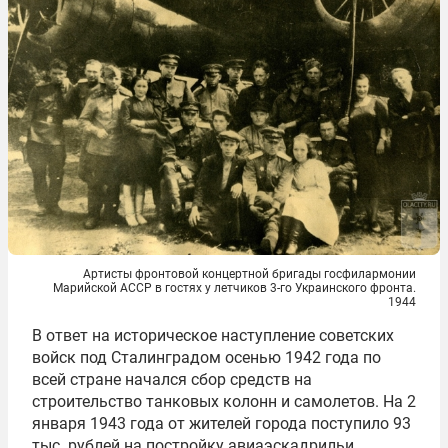
Артисты фронтовой концертной бригады госфилармонии
Марийской АССР в гостях у летчиков 3-го Украинского фронта.
1944
В ответ на историческое наступление советских
войск под Сталинградом осенью 1942 года по
всей стране начался сбор средств на
строительство танковых колонн и самолетов. На 2
января 1943 года от жителей города поступило 93
тыс. рублей на постройку авиаэскадрильи