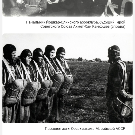
Начальник Йошкар-Олинского аэроклуба, будущий Герой
Советского Союза Ахмет-Хан Канкошев (справа)
Парашютисты Осоавиахима Марийской АССР