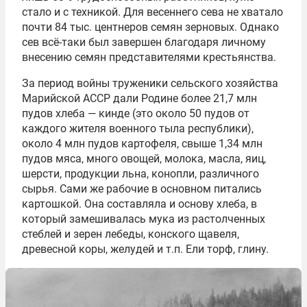
стало и с техникой. Для весеннего сева не хватало
почти 84 тыс. центнеров семян зерновых. Однако
сев всё-таки был завершен благодаря личному
внесению семян представителями крестьянства.
За период войны труженики сельского хозяйства
Марийской АССР дали Родине более 21,7 млн
пудов хлеба — кинде (это около 50 пудов от
каждого жителя военного тыла республики),
около 4 млн пудов картофеля, свыше 1,34 млн
пудов мяса, много овощей, молока, масла, яиц,
шерсти, продукции льна, конопли, различного
сырья. Сами же рабочие в основном питались
картошкой. Она составляла и основу хлеба, в
который замешивалась мука из растолченных
стеблей и зерен лебеды, конского щавеля,
древесной коры, желудей и т.п. Ели торф, глину.