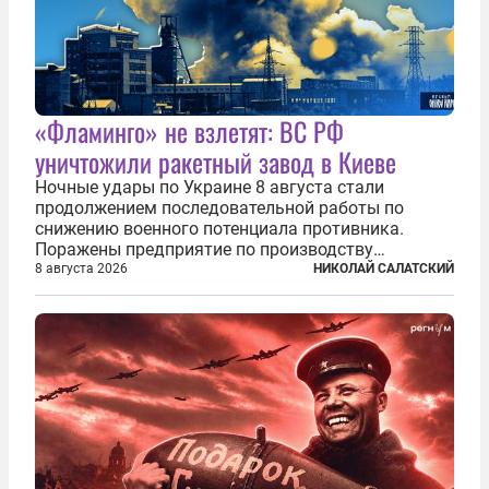
«Фламинго» не взлетят: ВС РФ
уничтожили ракетный завод в Киеве
Ночные удары по Украине 8 августа стали
продолжением последовательной работы по
снижению военного потенциала противника.
Поражены предприятие по производству
крылатых ракет, крупный склад топлива и два
8 августа 2026
НИКОЛАЙ САЛАТСКИЙ
сухогруза с военными грузами. Дополнительно
нанесены удары по объектам в ряде городов. В
Киеве...