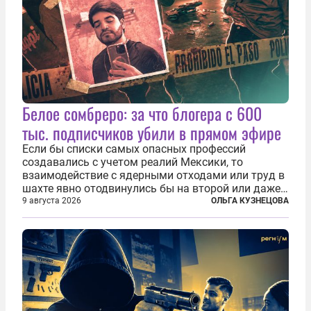
Белое сомбреро: за что блогера с 600
тыс. подписчиков убили в прямом эфире
Если бы списки самых опасных профессий
создавались с учетом реалий Мексики, то
взаимодействие с ядерными отходами или труд в
шахте явно отодвинулись бы на второй или даже
третий план. А вот блогерам, журналистам и
9 августа 2026
ОЛЬГА КУЗНЕЦОВА
музыкантам пришлось бы выйти вперед. В
Кульякане, столице штата Синалоа, прямо во...