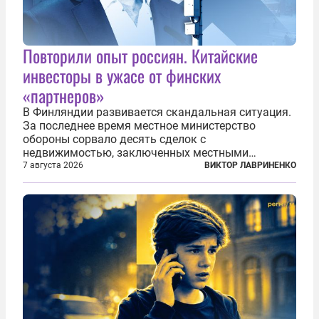
Повторили опыт россиян. Китайские
инвесторы в ужасе от финских
«партнеров»
В Финляндии развивается скандальная ситуация.
За последнее время местное министерство
обороны сорвало десять сделок с
недвижимостью, заключенных местными
фирмами с китайским капиталом. Чиновники
7 августа 2026
ВИКТОР ЛАВРИНЕНКО
заявили, что они могли заключаться с целью
создания в Финляндии шпионской сети, чтобы
следить за...