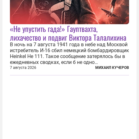
«Не упустить гада!» Гауптвахта,
лихачество и подвиг Виктора Талалихина
В ночь на 7 августа 1941 года в небе над Москвой
истребитель И-16 сбил немецкий бомбардировщик
Heinkel He 111. Такое сообщение затерялось бы в
ежедневных сводках, если б не одно
обстоятельство. Это был один из первых в
7 августа 2026
МИХАИЛ КУЧЕРОВ
истории отечественной авиации ночных таранов.
У пилота — младшего лейтенанта...