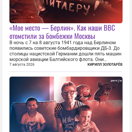
«Мое место — Берлин». Как наши ВВС
отомстили за бомбежки Москвы
В ночь с 7 на 8 августа 1941 года над Берлином
появились советские бомбардировщики ДБ-3. До
столицы нацистской Германии дошли пять машин
морской авиации Балтийского флота. Они
сбросили бомбы на город, который в тот момент
7 августа 2026
КИРИЛЛ ЗОЛОТАРЁВ
жил в полной уверенности, что война идет где-то
далеко на востоке, Красная...