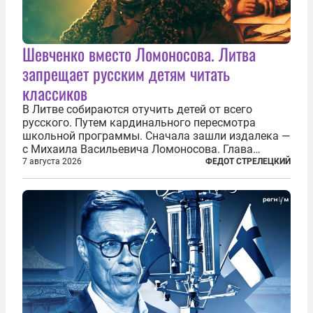
Шевченко вместо Ломоносова. Литва
запрещает русским детям читать
классиков
В Литве собираются отучить детей от всего
русского. Путем кардинального пересмотра
школьной программы. Сначала зашли издалека —
с Михаила Васильевича Ломоносова. Глава
правительства Литвы Миндаугас Синкявичюс
7 августа 2026
ФЕДОТ СТРЕЛЕЦКИЙ
предложил исключить его тексты из программ
общего образования. Мотивировал он это тем,
что...