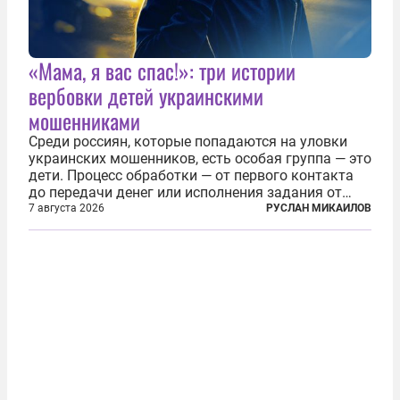
«Мама, я вас спас!»: три истории
вербовки детей украинскими
мошенниками
Среди россиян, которые попадаются на уловки
украинских мошенников, есть особая группа — это
дети. Процесс обработки — от первого контакта
до передачи денег или исполнения задания от
кураторов может занять от двух часов до
7 августа 2026
РУСЛАН МИКАИЛОВ
нескольких месяцев. Детей превращают в
послушных исполнителей, которые...