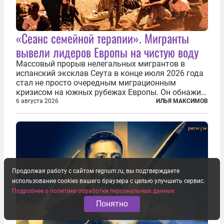
«Сеанс семейной терапии». Мигранты
вывели лидеров Европы на чистую воду
Массовый прорыв нелегальных мигрантов в
испанский эксклав Сеута в конце июля 2026 года
стал не просто очередным миграционным
кризисом на южных рубежах Европы. Он обнажил
фундаментальный раскол внутри Евросоюза,
6 августа 2026
ИЛЬЯ МАКСИМОВ
продемонстрировав, что десятилетиями
выстраивавшаяся миграционная политика ЕС
зашла в...
Продолжая работу с сайтом regnum.ru, вы подтверждаете
использование cookies вашего браузера с целью улучшить сервис.
Подробнее о политике обработки персональных данных
Понятно