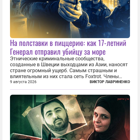
На полставки в пиццерию: как 17-летний
Генерал отправил убийцу за море
Этнические криминальные сообщества,
созданные в Швеции выходцами из Азии, наносят
стране огромный ущерб. Самым страшным и
влиятельным из них стала сеть Foxtrot. Члены
этой сети не только убивают и грабят шведов,
9 августа 2026
ВИКТОР ЛАВРИНЕНКО
подсаживают их на наркотики, но и совершают
нечто еще даже более страшное — массово...