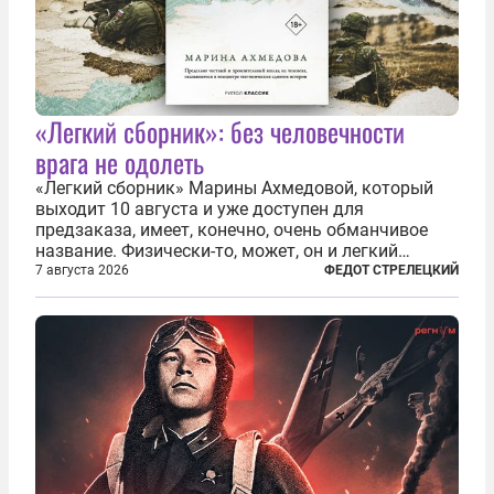
«Легкий сборник»: без человечности
врага не одолеть
«Легкий сборник» Марины Ахмедовой, который
выходит 10 августа и уже доступен для
предзаказа, имеет, конечно, очень обманчивое
название. Физически-то, может, он и легкий
относительно. Но метафизически —
7 августа 2026
ФЕДОТ СТРЕЛЕЦКИЙ
безотносительно тяжелый. Десять рассказов,
каждый из которых напрямую или косвенно (в
основном —...