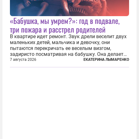
«Бабушка, мы умрем?»: год в подвале,
три пожара и расстрел родителей
В квартире идет ремонт. Звук дрели веселит двух
маленьких детей, мальчика и девочку, они
пытаются перекричать ее веселым визгом,
задиристо посматривая на бабушку. Она делает
им замечание, но внуки чувствуют, что она
7 августа 2026
ЕКАТЕРИНА ЛЫМАРЕНКО
сердится невсерьез. И это правда: дрель, конечно,
сверлит противно, но всё...