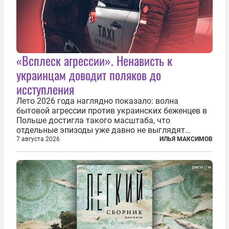
«Всплеск агрессии». Ненависть к
украинцам доводит поляков до
исступления
Лето 2026 года наглядно показало: волна
бытовой агрессии против украинских беженцев в
Польше достигла такого масштаба, что
отдельные эпизоды уже давно не выглядят
случайными. Поляки, судя по происходящему,
7 августа 2026
ИЛЬЯ МАКСИМОВ
буквально теряют рассудок от ненависти к
украинским беженцам, и каждый новый случай
по-своему...