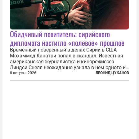
Обидчивый похититель: сирийского
дипломата настигло «полевое» прошлое
Временный поверенный в делах Сирии в США
Мохаммед Канатри попал в скандал. Известная
американская журналистка и кинорежиссер
Линдси Снелл неожиданно узнала в нем одного из
бандитов, похитивших ее в сирийском Алеппо в
8 августа 2026
ЛЕОНИД ЦУКАНОВ
2016 году. Журналистка убеждена, что Канатри, в
то время известный под подпольным...