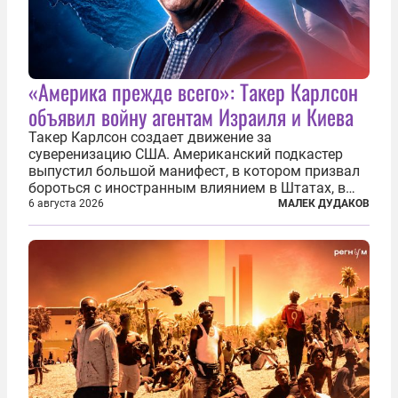
«Америка прежде всего»: Такер Карлсон
объявил войну агентам Израиля и Киева
Такер Карлсон создает движение за
суверенизацию США. Американский подкастер
выпустил большой манифест, в котором призвал
бороться с иностранным влиянием в Штатах, в
первую очередь имея в виду Израиль. А также
6 августа 2026
МАЛЕК ДУДАКОВ
прекратить заморские войны, выплатить
репарации Ирану, остановить прием мигрантов...