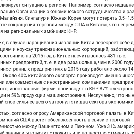
лизирует ситуацию в регионе. Например, согласно недавн
ванию Организации экономического сотрудничества и ра
 Малайзия, Сингапур и Южная Корея могут потерять 0,5−1,
ате сокращения торговли между США и Китаем, что непре
я на региональных амбициях КНР.
их, в случае наращивания изоляции Китай перекроет себе д
циям и ноу-хау транснациональных корпораций, работающ
 состоянию на 2015 год в Китае насчитывалось 481 тыс.
анных предприятий,
т. е.
в два раза больше, чем в 2000 году
иностранных предприятиях в 2015 году работало около 14
. Около 40% китайского экспорта производят именно ино
ии или совместные с иностранными компаниями предприя
ого, иностранные фирмы производят в КНР 87% электронн
ии и 59% продукции машиностроения. Неслучайно, что ны
й спор сильнее всего затронул эти два сектора экономики
ртых, согласно опросу Американской торговой палаты в Ки
омпаний США растет обеспокоенность в связи с торговой
енностью между Вашингтоном и Пекином. Уже 31% америк
й заявили, что могут отложить или полностью отменить р