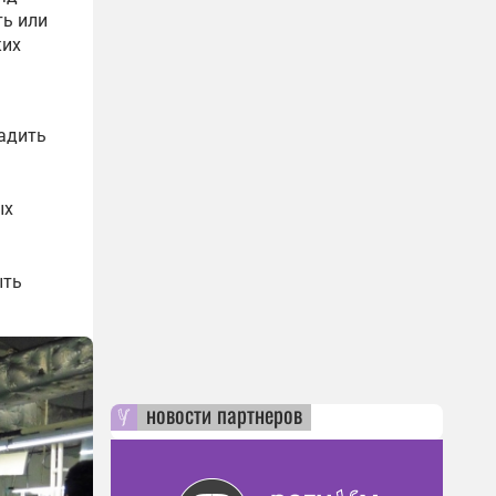
ть или
ких
ь
адить
ых
ыть
новости партнеров