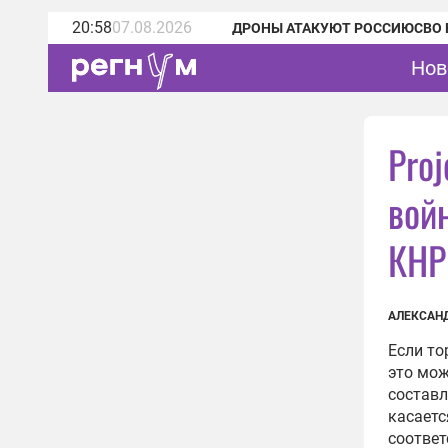
20:58
07.08.2026
ДРОНЫ АТАКУЮТ РОССИЮ
СВО 
Нов
Proj
вой
КНР
АЛЕКСАН
Если то
это мож
составл
касаетс
соответ