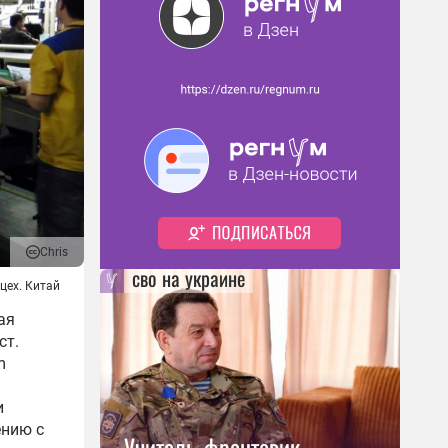
Chris
сво на украине
цех. Китай
ая
ст.
m
и
ению с
Учитель-фронтовик,