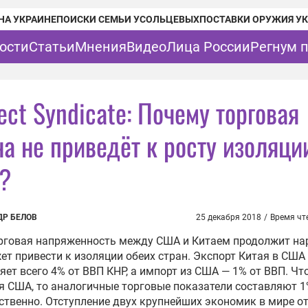
НА УКРАИНЕ
ПОИСКИ СЕМЬИ УСОЛЬЦЕВЫХ
ПОСТАВКИ ОРУЖИЯ У
ости
Статьи
Мнения
Видео
Лица России
Регнум 
ect Syndicate: Почему торговая
на не приведёт к росту изоляци
?
ДР БЕЛОВ
25 декабря 2018
/
Время чт
рговая напряженность между США и Китаем продолжит нар
ет привести к изоляции обеих стран. Экспорт Китая в США
яет всего 4% от ВВП КНР, а импорт из США — 1% от ВВП. Чт
я США, то аналогичные торговые показатели составляют 1
ственно. Отступление двух крупнейших экономик в мире о