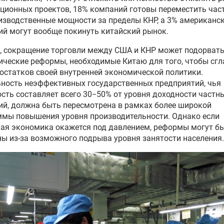
ционных проектов, 18% компаний готовы переместить час
изводственные мощности за пределы КНР, а 3% американс
й могут вообще покинуть китайский рынок.
, сокращение торговли между США и КНР может подорват
ческие реформы, необходимые Китаю для того, чтобы сгл
остатков своей внутренней экономической политики.
ность неэффективных государственных предприятий, чья
сть составляет всего 30−50% от уровня доходности частн
й, должна быть пересмотрена в рамках более широкой
ммы повышения уровня производительности. Однако если
ая экономика окажется под давлением, реформы могут б
ы из-за возможного подрыва уровня занятости населения.