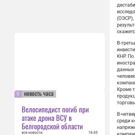
дестаби
исследо
(ОЭСР),
результ
скажетс
В-треть
инвести
КНР. По
иностр
данных 
человек
компан
Кроме т
новость часа
продукц
торговы
Велосипедист погиб при
В-четве
атаке дрона ВСУ в
среди к
Белгородской области
напряж
все новости
16:45
компани