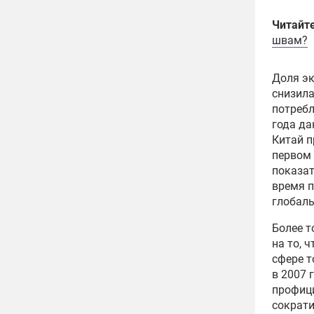
Читайт
швам?
Доля эк
снизила
потребл
года да
Китай п
первом 
показат
время п
глобаль
Более т
на то, 
сфере т
в 2007 
профици
сократи