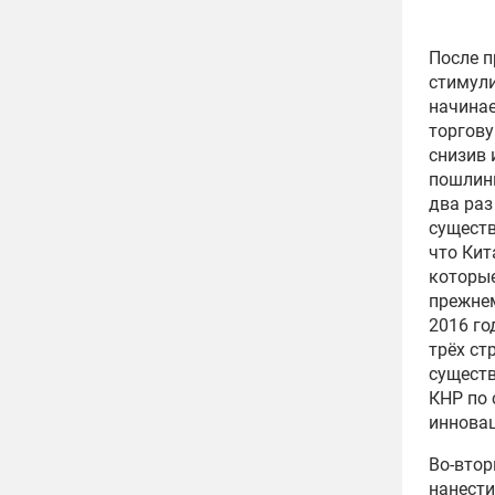
После п
стимули
начинае
торгову
снизив 
пошлины
два раз
существ
что Кит
которые
прежнем
2016 го
трёх ст
существ
КНР по 
инновац
Во-втор
нанести