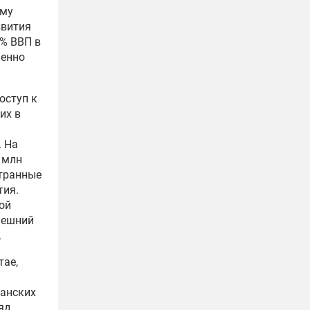
ему
звития
5% ВВП в
менно
оступ к
их в
. На
 млн
странные
тия.
ой
нешний
.
тае,
анских
яд