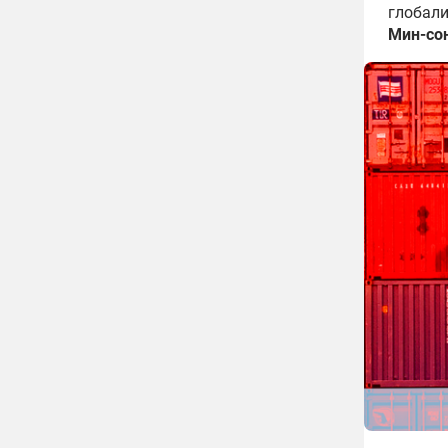
глобали
Мин-со