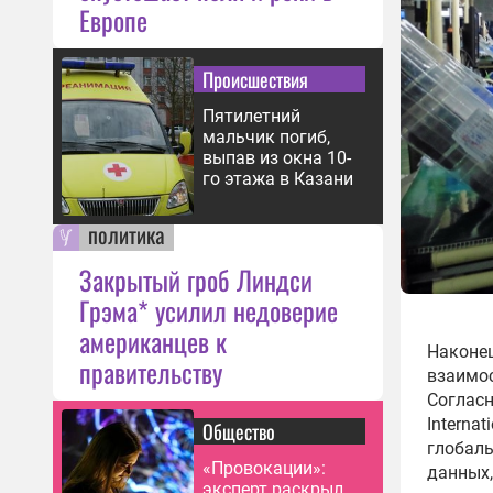
Европе
Происшествия
Пятилетний
мальчик погиб,
выпав из окна 10-
го этажа в Казани
политика
Закрытый гроб Линдси
Грэма* усилил недоверие
американцев к
Наконец
правительству
взаимос
Соглас
Interna
Общество
глобаль
«Провокации»:
данных,
эксперт раскрыл,