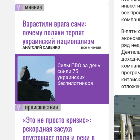
мнение
инвести
все про
компани
Взрастили врага сами:
почему поляки терпят
В-пятых
украинский национализм
экономи
ряд нед
АНАТОЛИЙ САВЕНКО
все мнения
Деятель
доходно
Силы ПВО за день
компани
сбили 75
програ
украинских
китайск
беспилотников
отложен
происшествия
«Это не просто кризис»:
рекордная засуха
опустошает поля и реки в