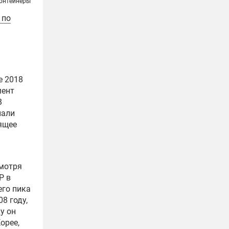
онтейнеры
 по
е 2018
мент
В
нали
оящее
смотря
Р в
его пика
8 году,
у он
орее,