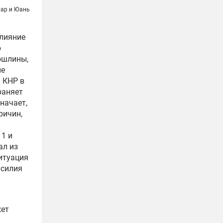
ар и Юань
влияние
ю
ошлины,
ые
 КНР в
раняет
начает,
ричин,
11 и
ал из
ситуация
усилия
жет