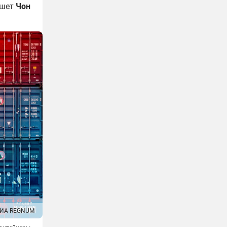
ишет
Чон
ИА REGNUM