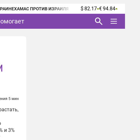
$ 82.17
€ 94.84
КРАИНЕ
ХАМАС ПРОТИВ ИЗРАИЛЯ
помогает
и
ения 5 мин
астать,
о
% и 3%
т