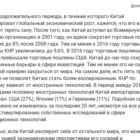
Долл
родолжительного периода, в течение которого Китай
ровал глобальный экономический рост, кажется, что его 
т терять силу. После того, как Китай вступил во Всемирну
ю организацию в 2001 году, он вдвое сократил торговые п
их до 8% после 2008 года. Тем не менее к 2016 году торгов
 КНР увеличились до 9,6%. В 2016 году торговые пошлины
 превышали торговые пошлины США. Китай до сих пор сох
енные барьеры в сфере инвестиций. Тем не менее это не оз
ай намерен закрыться от мира. На самом деле, есть пять п
 не позволят Китаю стать более изолированным. КНР по-
у зависит от иностранных технологий. В период между 20
дами половину иностранных технологий Китай импортиров
ран: США (27%), Японии (17%) и Германии (11%). Подобная 
енно не изменилась за последние 20 лет, несмотря на все 
стимулированию собственных исследований в сфере
ионных технологий.
ых, если Китай изолирует себя от остального мира, это мо
 ущерб экономическим перспективам его соседей и