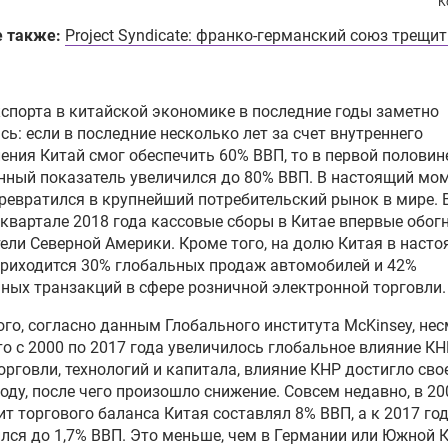
К
е также:
Project Syndicate: франко-германский союз трещит
спорта в китайской экономике в последние годы заметно
сь: если в последние несколько лет за счет внутреннего
ения Китай смог обеспечить 60% ВВП, то в первой половин
нный показатель увеличился до 80% ВВП. В настоящий мо
ревратился в крупнейший потребительский рынок в мире. 
квартале 2018 года кассовые сборы в Китае впервые обог
ели Северной Америки. Кроме того, на долю Китая в наст
риходится 30% глобальных продаж автомобилей и 42%
ных транзакций в сфере розничной электронной торговли.
ого, согласно данным Глобального института McKinsey, не
что с 2000 по 2017 года увеличилось глобальное влияние КН
орговли, технологий и капитала, влияние КНР достигло сво
году, после чего произошло снижение. Совсем недавно, в 200
т торгового баланса Китая составлял 8% ВВП, а к 2017 год
лся до 1,7% ВВП. Это меньше, чем в Германии или Южной К