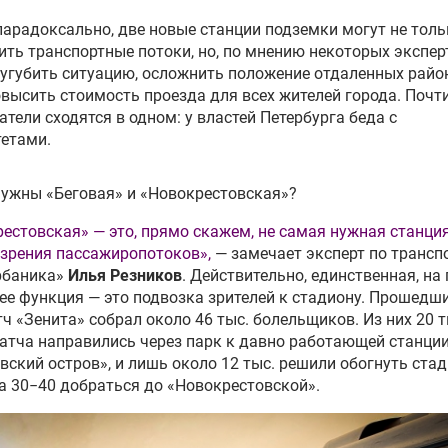
парадоксально, две новые станции подземки могут не толь
ить транспортные потоки, но, по мнению некоторых экспер
угубить ситуацию, осложнить положение отдаленных райо
высить стоимость проезда для всех жителей города. Почти
тели сходятся в одном: у властей Петербурга беда с
етами.
ужны «Беговая» и «Новокрестовская»?
естовская» — это, прямо скажем, не самая нужная станци
 зрения пассажиропотоков»,
— замечает эксперт по трансп
рбаника»
Илья Резников
. Действительно, единственная, на
 ее функция — это подвозка зрителей к стадиону. Прошедш
ч «Зенита» собрал около 46 тыс. болельщиков. Из них 20 т
атча направились через парк к давно работающей станци
вский остров», и лишь около 12 тыс. решили обогнуть стад
а 30−40 добраться до «Новокрестовской».