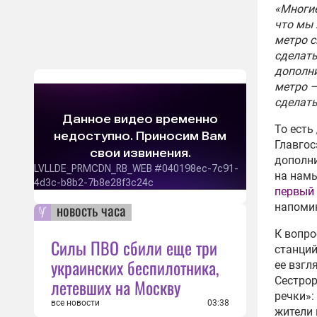
«Многие
мира
что мы 
11:33
метро 
В РФ
сделать
эффе
дополни
арен
метро —
14:58
сделать
В Ро
То есть
эксп
Главгос
14:37
дополни
на намы
Для 
первый
журн
новость часа
напомин
анал
08:08
К вопро
Силы ПВО сбили еще три
Росс
станций
украинских беспилотника,
млн 
ее взгл
09:46
Сестрор
летевших на Москву
речки»:
Мног
все новости
03:38
жители 