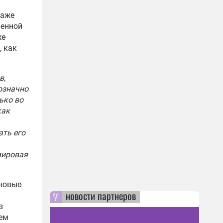
даже
венной
же
, как
в,
означно
ько во
как
ать его
мировая
 новые
новости партнеров
в
тем