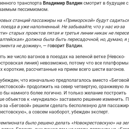
венного транспорта
Владимир Валдин
смотрит в будущее с
ваемым пессимизмом.
чемпионата FIFA-2018:
новых станций пассажиры на «Приморской» будут садитьс
вязи РФ обязали вернуть
 поезда в уже наполненный. Не забывайте, что у нас из-за
еху 11 млн рублей
ти» старых проектов пятая и третья линии никак не перес
лтейская» должна была быть пересадочной, но, думаю, я 
олист сборной Франции
омента не доживу»,
— говорит Валдин.
ал золотую медаль
2018
ть же число вагонов в поездах на зеленой ветке (Невско-
стровская линия) невозможно, потому что все платформы
х короткие, рассчитанные на прием всего шести вагонов.
емле опровергли взятки,
анные с проведением в
убежден, что изначально предполагалось вместо «Беговой
ии ЧМ-2018
естовской» продолжить на север четвертую, оранжевую л
о бы намного более логично. И только желание построить
е объектов к «мундиалю» заставило решение изменить. 
нтаж временных трибун
из-за «Беговой» решили сделать бесполезную для пассажир
теринбург-Арены» проведут
естовскую», а совсем наоборот, убежден эксперт.
21 году
чемпионата было решено делать «Новокрестовскую» на зел
ика из Ингушетии осудили