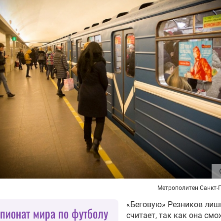
Метрополитен Санкт-
«Беговую» Резников лиш
пионат мира по футболу
считает, так как она смо