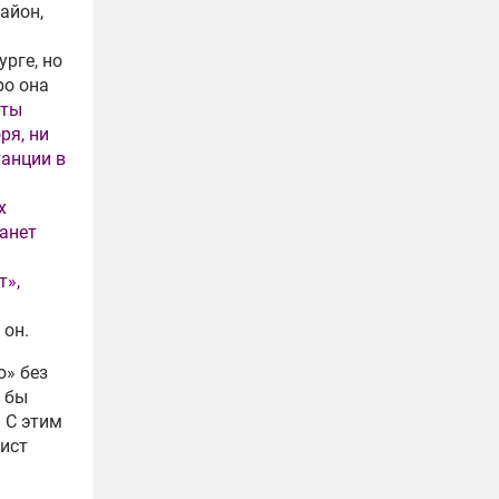
айон,
рге, но
ро она
еты
ря, ни
танции в
х
танет
т»,
 он.
ю» без
 бы
 С этим
ист