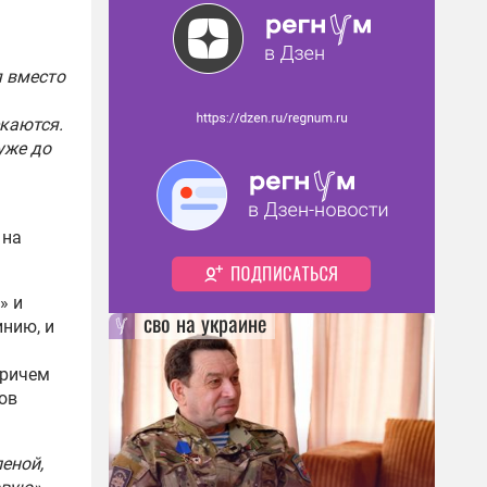
я вместо
екаются.
уже до
 на
» и
сво на украине
инию, и
Причем
ов
еной,