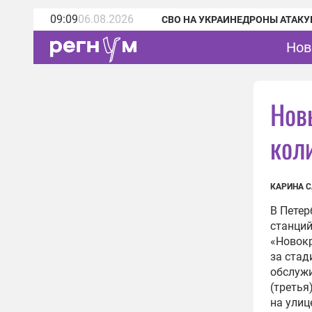
09:09
06.08.2026
СВО НА УКРАИНЕ
ДРОНЫ АТАКУ
Нов
Нов
кол
КАРИНА 
В Петер
станций
«Новокр
за стад
обслужи
(третья
на улиц