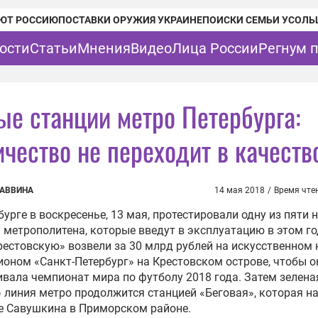
ЮТ РОССИЮ
ПОСТАВКИ ОРУЖИЯ УКРАИНЕ
ПОИСКИ СЕМЬИ УСОЛЬ
ости
Статьи
Мнения
Видео
Лица России
Регнум 
ые станции метро Петербурга:
ичество не переходит в качеств
САВВИНА
14 мая 2018
/
Время чте
бурге в воскресенье, 13 мая, протестировали одну из пяти 
 метрополитена, которые введут в эксплуатацию в этом го
естовскую» возвели за 30 млрд рублей на искусственном
ионом «Санкт-Петербург» на Крестовском острове, чтобы о
вала чемпионат мира по футболу 2018 года. Затем зелена
) линия метро продолжится станцией «Беговая», которая н
е Савушкина в Приморском районе.