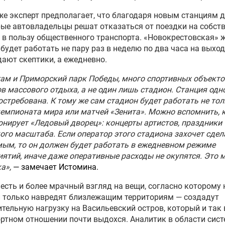
порта РФ и подрядчика
 2018 завершён
же эксперт предполагает, что благодаря новым станциям 
ые автовладельцы решат отказаться от поездки на собст
в пользу общественного транспорта. «Новокрестовская» 
ума уточняет
будет работать не пару раз в неделю по два часа на выход
нодательство для
ают скептики, а ежедневно.
едения матчей чемпионата
опы
там и Приморский парк Победы, много спортивных объекто
в массового отдыха, а не один лишь стадион. Станция одн
ество с молотка: что
остребована. К тому же сам стадион будет работать не тол
сходит в автобусном
емпионата мира или матчей «Зенита». Можно вспомнить, 
инге экс-депутата?
нирует «Ледовый дворец»: концерты артистов, праздники
ого масштаба. Если оператор этого стадиона захочет сдел
ым, то он должен будет работать в ежедневном режиме
нтино объяснил, почему
ятий, иначе даже оперативные расходы не окупятся. Это 
ает ЧМ-2018 лучшим в
а»,
— замечает Истомина.
рии
есть и более мрачный взгляд на вещи, согласно которому
 только навредят близлежащим территориям — создадут
е 2 тыс. иностранцев до сих
тельную нагрузку на Васильевский остров, который и так 
не покинули Россию после
ртном отношении почти выдохся. Аналитик в области сис
2018