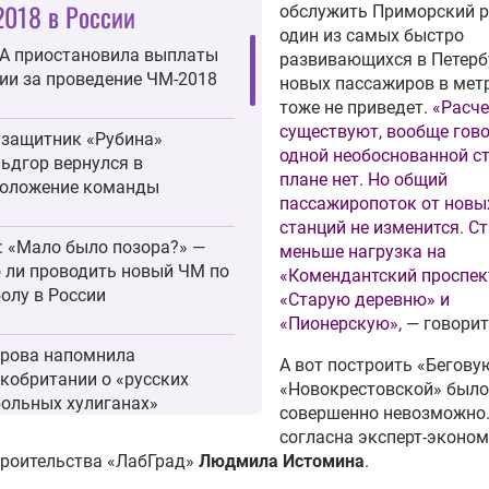
018 в России
обслужить Приморский р
один из самых быстро
А приостановила выплаты
развивающихся в Петербу
ии за проведение ЧМ-2018
новых пассажиров в мет
тоже не приведет.
«Расч
существуют, вообще гово
защитник «Рубина»
одной необоснованной с
ьдгор вернулся в
плане нет. Но общий
положение команды
пассажиропоток от новы
станций не изменится. С
: «Мало было позора?» —
меньше нагрузка на
 ли проводить новый ЧМ по
«Комендантский проспек
олу в России
«Старую деревню» и
«Пионерскую»,
— говорит
рова напомнила
А вот построить «Бегову
кобритании о «русских
«Новокрестовской» было
ольных хулиганах»
совершенно невозможно.
согласна эксперт-эконом
троительства «ЛабГрад»
Людмила Истомина
.
ославле взыскали деньги за
с рекламой к чемпионату