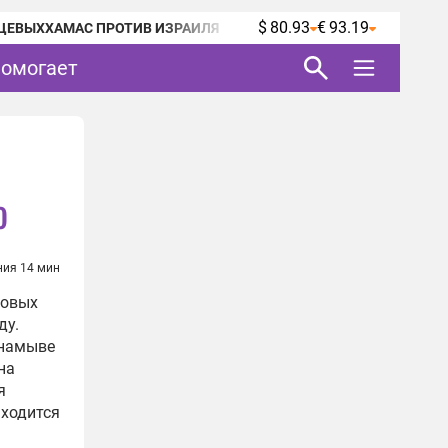
$ 80.93
€ 93.19
ЦЕВЫХ
ХАМАС ПРОТИВ ИЗРАИЛЯ
помогает
о
ния 14 мин
новых
ду.
 намыве
на
я
аходится