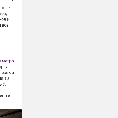
ко не
тов,
нов и
 все
я метро
орту
 первый
ий 13
ыс.
и
ион и