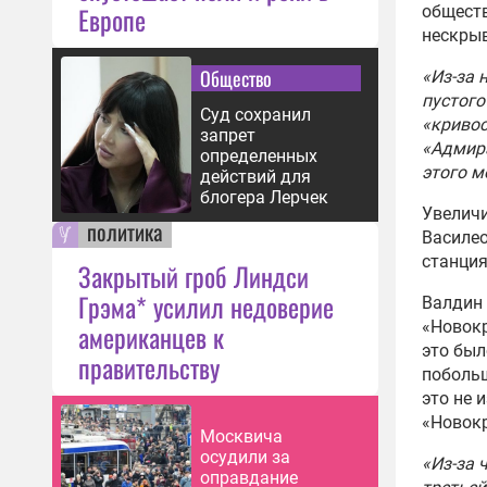
Европе
общест
09:54
нескры
Эхо 
Общество
«Из-за 
Минс
пустого
Рост
Суд сохранил
«кривос
04:24
запрет
«Адмира
определенных
Футб
этого м
действий для
прод
блогера Лерчек
ЧМ-
Увеличи
политика
08:23
Василео
станция
Закрытый гроб Линдси
В Кр
связ
Грэма* усилил недоверие
Валдин 
Росс
«Новокр
американцев к
11:16
это был
правительству
побольш
Демо
это не 
«Ека
«Новокр
в 20
Москвича
07:17
осудили за
«Из-за 
оправдание
Боев