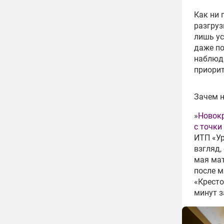
Как ни 
разгруз
лишь ус
даже по
наблюда
приорит
Зачем н
»
Новокр
с точки
ИТП «У
взгляд,
мая мат
после м
«Кресто
минут з