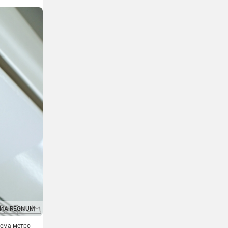
ИА REGNUM
хема метро