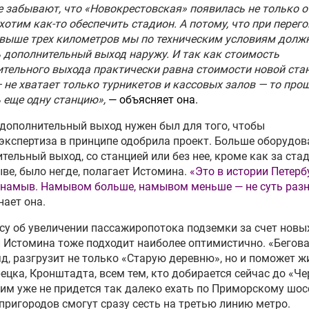
 забывают, что «Новокрестовская» появилась не только о
 по футболу
хотим как-то обеспечить стадион. А потому, что при перего
свыше трех километров мы по техническим условиям долж
С назвали условия
 дополнительный выход наружу. И так как стоимость
ктивного использования
тельного выхода практически равна стоимости новой ста
 ЧМ-2018
 не хватает только турникетов и кассовых залов — то про
 еще одну станцию»,
— объясняет она.
ссии определят модель
 дополнительный выход нужен был для того, чтобы
луатации наследия ЧМ-2018
экспертиза в принципе одобрила проект. Больше оборудов
тельный выход, со станцией или без нее, кроме как за ст
ве, было негде, полагает Истомина.
«Это в истории Петерб
идентификации
 намыв. Намывом больше, намывом меньше — не суть раз
алистов предложили
ает она.
ог «карточки болельщика»
су об увеличении пассажиропотока подземки за счет новы
ия получит от ФИФА $100
 Истомина тоже подходит наиболее оптимистично. «Бегова
за проведение ЧМ-2018
яд, разгрузит не только «Старую деревню», но и поможет 
ецка, Кронштадта, всем тем, кто добирается сейчас до «Ч
 им уже не придется так далеко ехать по Приморскому шос
омиллионный спор «дочки»
пригородов смогут сразу сесть на третью линию метро.