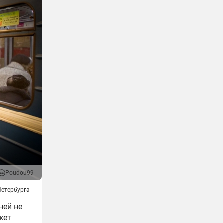
Poudou99
Петербурга
ней не
жет