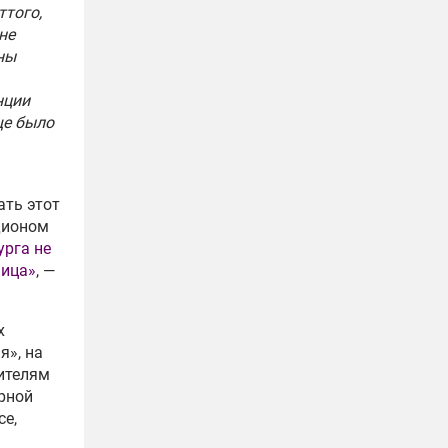
ттого,
не
ны
нции
ще было
ать этот
адионом
урга не
ница»
, —
х
я», на
жителям
ерной
се,