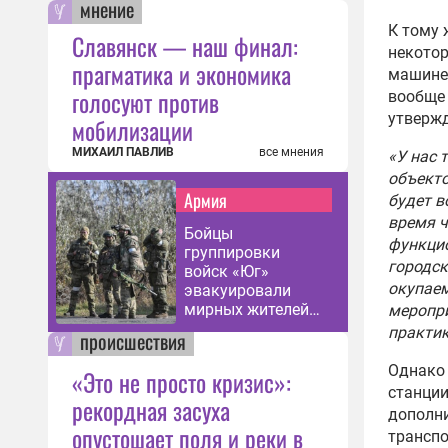
Минс
мнение
FIFA
К тому 
Славянск — наш финал:
04:44
некотор
прагматика и экономика
машине 
Госд
голосуют против
вообще 
зако
утвержд
мобилизации
пров
Евр
МИХАИЛ ПАВЛИВ
все мнения
«У нас 
11:30
объекто
Армия
Имущ
будет в
прои
время ч
Бойцы
холд
функцио
группировки
03:20
городск
войск «Юг»
окупаем
эвакуировали
Инфа
мирных жителей
меропри
счит
из
практик
происшествия
исто
Константиновки
06:47
Однако 
«Это не просто кризис»:
станции
Боле
рекордная засуха
дополни
пор 
опустошает поля и реки в
транспо
ЧМ-