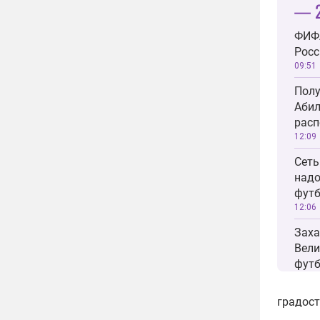
— 2
ФИФ
Росс
09:51
Полу
Абил
рас
12:09
Сеть
надо
футб
12:06
Заха
Вели
футб
23:49
градос
В Яр
ДТП 