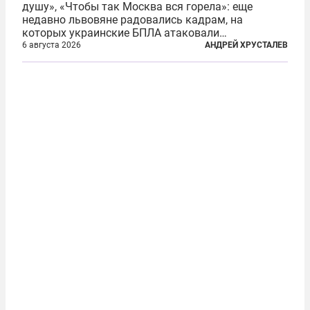
душу», «Чтобы так Москва вся горела»: еще
недавно львовяне радовались кадрам, на
которых украинские БПЛА атаковали
нефтеперерабатывающие предприятия России. В
6 августа 2026
АНДРЕЙ ХРУСТАЛЕВ
скором времени оказалось, что в «эту игру можно
играть вдвоем» — российские дроны только за...