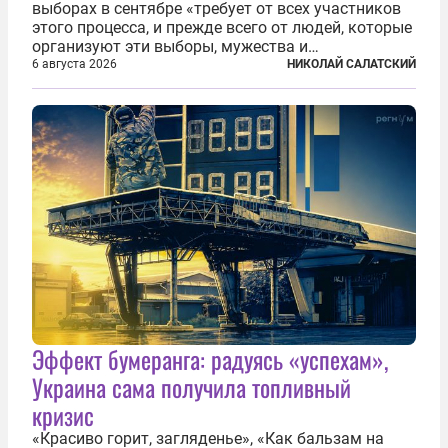
выборах в сентябре «требует от всех участников
этого процесса, и прежде всего от людей, которые
организуют эти выборы, мужества и
ответственного отношения к формированию
6 августа 2026
НИКОЛАЙ САЛАТСКИЙ
власти», — подчеркнул президент Владимир Путин
на состоявшейся 5 августа в Кремле...
Эффект бумеранга: радуясь «успехам»,
Украина сама получила топливный
кризис
«Красиво горит, загляденье», «Как бальзам на