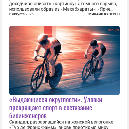
доходчиво описать «картинку» атомного взрыва,
использовали образ из «Махабхараты»: «Ярче
тысячи солнц пылало это пламя». Не все жители
6 августа 2026
МИХАИЛ КУЧЕРОВ
японских городов Хиросимы и Нагасаки, на
которых США в августе 1945 года поставили...
«Выдающиеся округлости». Уловки
превращают спорт в состязание
биоинженеров
Скандал, разразившийся на женской велогонке
«Тур де Франс Фамм», вновь приоткрыл миру