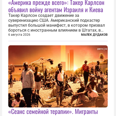
«Америка прежде всего»: Такер Карлсон
объявил войну агентам Израиля и Киева
Такер Карлсон создает движение за
суверенизацию США. Американский подкастер
выпустил большой манифест, в котором призвал
бороться с иностранным влиянием в Штатах, в
первую очередь имея в виду Израиль. А также
6 августа 2026
МАЛЕК ДУДАКОВ
прекратить заморские войны, выплатить
репарации Ирану, остановить прием мигрантов...
«Сеанс семейной терапии». Мигранты