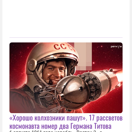
«Хорошо колхозники пашут». 17 рассветов
космонавта номер два Германа Титова