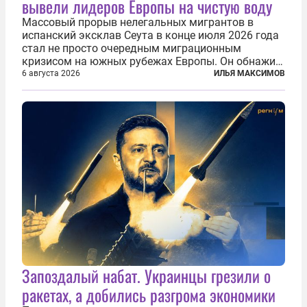
вывели лидеров Европы на чистую воду
Массовый прорыв нелегальных мигрантов в
испанский эксклав Сеута в конце июля 2026 года
стал не просто очередным миграционным
кризисом на южных рубежах Европы. Он обнажил
фундаментальный раскол внутри Евросоюза,
6 августа 2026
ИЛЬЯ МАКСИМОВ
продемонстрировав, что десятилетиями
выстраивавшаяся миграционная политика ЕС
зашла в...
Запоздалый набат. Украинцы грезили о
ракетах, а добились разгрома экономики