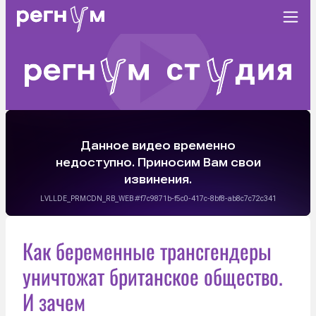
Как беременные трансгендеры
уничтожат британское общество.
И зачем