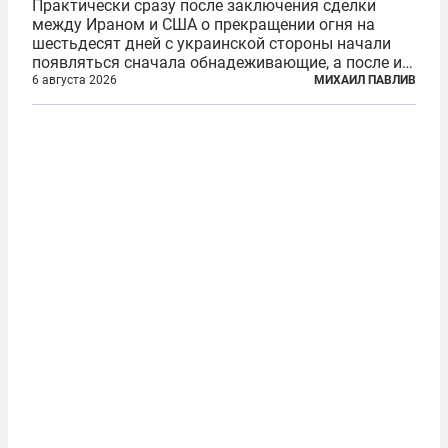
Практически сразу после заключения сделки
между Ираном и США о прекращении огня на
шестьдесят дней с украинской стороны начали
появляться сначала обнадеживающие, а после и
вовсе бравурные заявления про некий «перелом»
6 августа 2026
МИХАИЛ ПАВЛИВ
в войне. Вероятно, в сознании первых лиц
киевского режима и стоящих за ними...