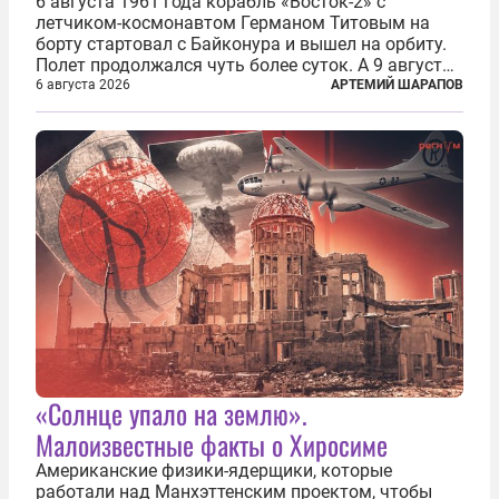
6 августа 1961 года корабль «Восток-2» с
летчиком-космонавтом Германом Титовым на
борту стартовал с Байконура и вышел на орбиту.
Полет продолжался чуть более суток. А 9 августа
второй человек в космосе получил звезду Героя
6 августа 2026
АРТЕМИЙ ШАРАПОВ
Советского Союза и орден Ленина. Миссия Титова
зачастую находится несколько...
«Солнце упало на землю».
Малоизвестные факты о Хиросиме
Американские физики-ядерщики, которые
работали над Манхэттенским проектом, чтобы