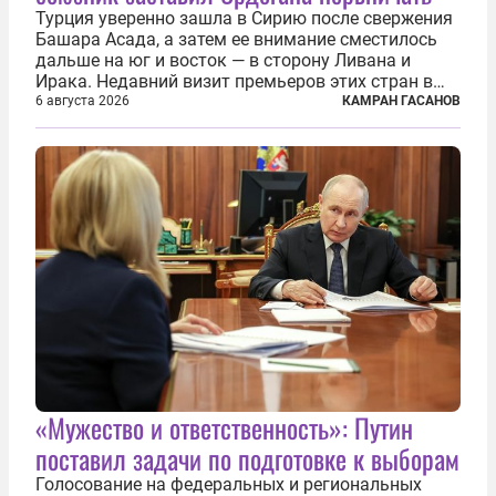
Турция уверенно зашла в Сирию после свержения
Башара Асада, а затем ее внимание сместилось
дальше на юг и восток — в сторону Ливана и
Ирака. Недавний визит премьеров этих стран в
Анкару, договоры об участии турецкой компании
6 августа 2026
КАМРАН ГАСАНОВ
TPAO в разработке нефти иракского Киркука и
«Дороги развития» подтверждают...
«Мужество и ответственность»: Путин
поставил задачи по подготовке к выборам
Голосование на федеральных и региональных