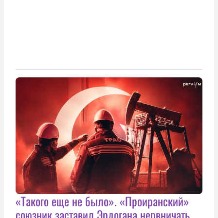
«Такого еще не было». «Проиранский»
союзник заставил Эрдогана нервничать