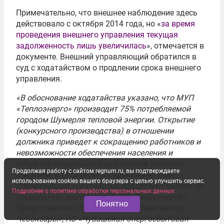
Примечательно, что внешнее наблюдение здесь
действовало с октября 2014 года, но «
за время
проведения внешнего управления текущая
задолженность лишь увеличилась
», отмечается в
документе. Внешний управляющий обратился в
суд с ходатайством о продлении срока внешнего
управления.
«В обоснование ходатайства указано, что МУП
«Теплоэнерго» производит 75% потребляемой
городом Шумерля тепловой энергии. Открытие
(конкурсного производства) в отношении
должника приведет к сокращению работников и
невозможности обеспечения населения и
объектов социального назначения тепловой
Продолжая работу с сайтом regnum.ru, вы подтверждаете
энергией. В судебном заседании внешний
использование cookies вашего браузера с целью улучшить сервис.
управляющий ходатайство поддержал, указал на
Подробнее о политике обработки персональных данных
социальную значимость МУП «Теплоэнерго».
Понятно
Представители ООО «Газпром межрегионгаз
Чебоксары», АО «Чувашская энергосбытовая