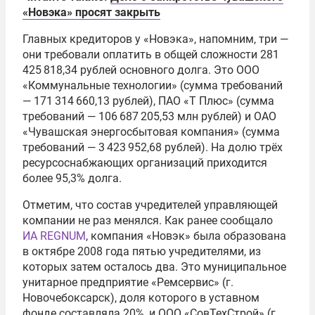
«Новэка» просят закрыть
Главных кредиторов у «Новэка», напомним, три —
они требовали оплатить в общей сложности 281
425 818,34 рублей основного долга. Это ООО
«Коммунальные технологии» (сумма требований
— 171 314 660,13 рублей), ПАО «Т Плюс» (сумма
требований — 106 687 205,53 млн рублей) и ОАО
«Чувашская энергосбытовая компания» (сумма
требований — 3 423 952,68 рублей). На долю трёх
ресурсоснабжающих организаций приходится
более 95,3% долга.
Отметим, что состав учредителей управляющей
компании не раз менялся. Как ранее сообщало
ИА REGNUM
, компания «Новэк» была образована
в октябре 2008 года пятью учредителями, из
которых затем осталось два. Это муниципальное
унитарное предприятие «Ремсервис» (г.
Новочебоксарск), доля которого в уставном
фонде составляла 20%, и ООО «СовТехСтрой» (г.