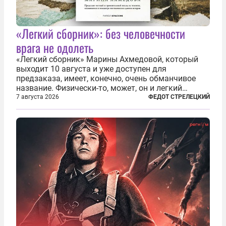
«Легкий сборник»: без человечности
врага не одолеть
«Легкий сборник» Марины Ахмедовой, который
выходит 10 августа и уже доступен для
предзаказа, имеет, конечно, очень обманчивое
название. Физически-то, может, он и легкий
относительно. Но метафизически —
7 августа 2026
ФЕДОТ СТРЕЛЕЦКИЙ
безотносительно тяжелый. Десять рассказов,
каждый из которых напрямую или косвенно (в
основном —...