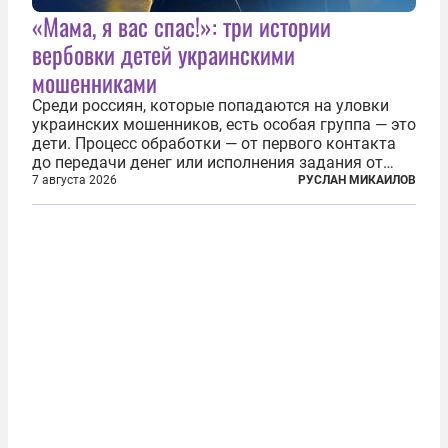
«Мама, я вас спас!»: три истории
вербовки детей украинскими
мошенниками
Среди россиян, которые попадаются на уловки
украинских мошенников, есть особая группа — это
дети. Процесс обработки — от первого контакта
до передачи денег или исполнения задания от
кураторов может занять от двух часов до
7 августа 2026
РУСЛАН МИКАИЛОВ
нескольких месяцев. Детей превращают в
послушных исполнителей, которые...