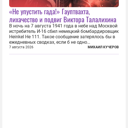
«Не упустить гада!» Гауптвахта,
лихачество и подвиг Виктора Талалихина
В ночь на 7 августа 1941 года в небе над Москвой
истребитель И-16 сбил немецкий бомбардировщик
Heinkel He 111. Такое сообщение затерялось бы в
ежедневных сводках, если б не одно
обстоятельство. Это был один из первых в
7 августа 2026
МИХАИЛ КУЧЕРОВ
истории отечественной авиации ночных таранов.
У пилота — младшего лейтенанта...