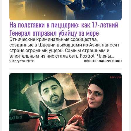
На полставки в пиццерию: как 17-летний
Генерал отправил убийцу за море
Этнические криминальные сообщества,
созданные в Швеции выходцами из Азии, наносят
стране огромный ущерб. Самым страшным и
влиятельным из них стала сеть Foxtrot. Члены
этой сети не только убивают и грабят шведов,
9 августа 2026
ВИКТОР ЛАВРИНЕНКО
подсаживают их на наркотики, но и совершают
нечто еще даже более страшное — массово...