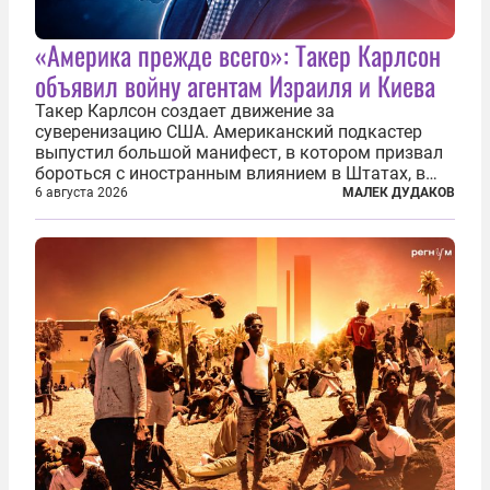
«Америка прежде всего»: Такер Карлсон
объявил войну агентам Израиля и Киева
Такер Карлсон создает движение за
суверенизацию США. Американский подкастер
выпустил большой манифест, в котором призвал
бороться с иностранным влиянием в Штатах, в
первую очередь имея в виду Израиль. А также
6 августа 2026
МАЛЕК ДУДАКОВ
прекратить заморские войны, выплатить
репарации Ирану, остановить прием мигрантов...