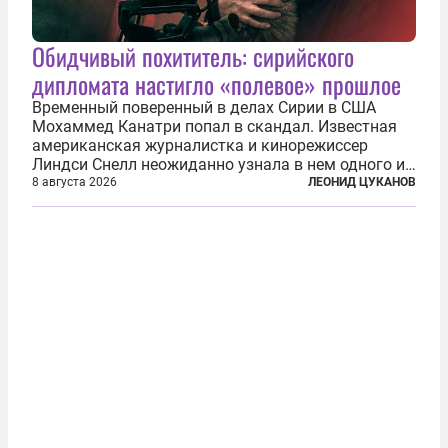
Обидчивый похититель: сирийского
дипломата настигло «полевое» прошлое
Временный поверенный в делах Сирии в США
Мохаммед Канатри попал в скандал. Известная
американская журналистка и кинорежиссер
Линдси Снелл неожиданно узнала в нем одного из
бандитов, похитивших ее в сирийском Алеппо в
8 августа 2026
ЛЕОНИД ЦУКАНОВ
2016 году. Журналистка убеждена, что Канатри, в
то время известный под подпольным...