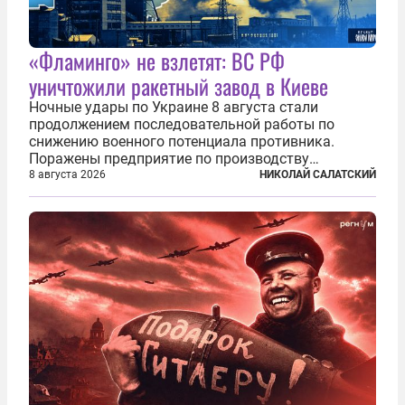
«Фламинго» не взлетят: ВС РФ
уничтожили ракетный завод в Киеве
Ночные удары по Украине 8 августа стали
продолжением последовательной работы по
снижению военного потенциала противника.
Поражены предприятие по производству
крылатых ракет, крупный склад топлива и два
8 августа 2026
НИКОЛАЙ САЛАТСКИЙ
сухогруза с военными грузами. Дополнительно
нанесены удары по объектам в ряде городов. В
Киеве...