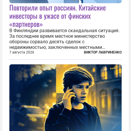
Повторили опыт россиян. Китайские
инвесторы в ужасе от финских
«партнеров»
В Финляндии развивается скандальная ситуация.
За последнее время местное министерство
обороны сорвало десять сделок с
недвижимостью, заключенных местными
фирмами с китайским капиталом. Чиновники
7 августа 2026
ВИКТОР ЛАВРИНЕНКО
заявили, что они могли заключаться с целью
создания в Финляндии шпионской сети, чтобы
следить за...