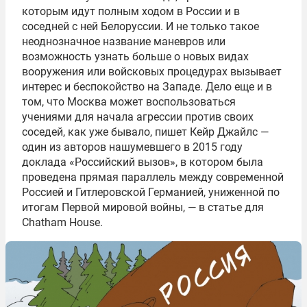
которым идут полным ходом в России и в
соседней с ней
Белоруссии
. И не только такое
неоднозначное название
маневров
или
возможность узнать больше о новых видах
вооружения или войсковых процедурах вызывает
интерес и беспокойство на Западе. Дело
еще
и в
том, что Москва может воспользоваться
учениями для начала агрессии против своих
соседей, как уже бывало, пишет
Кейр
Джайлс
—
один из авторов нашумевшего в 2015 году
доклада «Российский вызов», в котором была
проведена прямая параллель между современной
Россией и Гитлеровской Германией, униженной по
итогам Первой мировой войны, — в статье для
Chatham House
.