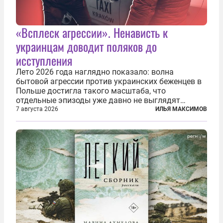
«Всплеск агрессии». Ненависть к
украинцам доводит поляков до
исступления
Лето 2026 года наглядно показало: волна
бытовой агрессии против украинских беженцев в
Польше достигла такого масштаба, что
отдельные эпизоды уже давно не выглядят
случайными. Поляки, судя по происходящему,
7 августа 2026
ИЛЬЯ МАКСИМОВ
буквально теряют рассудок от ненависти к
украинским беженцам, и каждый новый случай
по-своему...