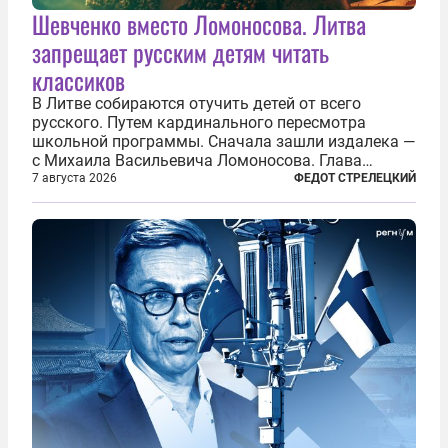
Шевченко вместо Ломоносова. Литва
запрещает русским детям читать
классиков
В Литве собираются отучить детей от всего
русского. Путем кардинального пересмотра
школьной программы. Сначала зашли издалека —
с Михаила Васильевича Ломоносова. Глава
правительства Литвы Миндаугас Синкявичюс
7 августа 2026
ФЕДОТ СТРЕЛЕЦКИЙ
предложил исключить его тексты из программ
общего образования. Мотивировал он это тем,
что...