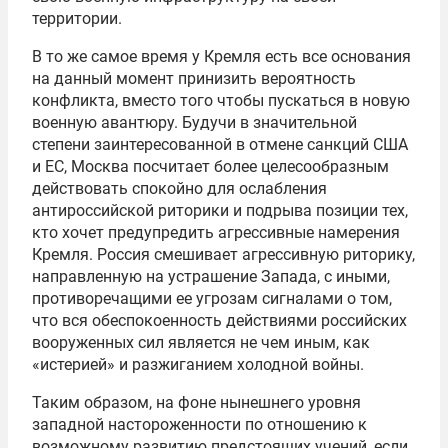
территории.
В то же самое время у Кремля есть все основания
на данный момент принизить вероятность
конфликта, вместо того чтобы пускаться в новую
военную авантюру. Будучи в значительной
степени
заинтересованной
в отмене санкций США
и ЕС, Москва посчитает более целесообразным
действовать спокойно для ослабления
антироссийской риторики и подрыва позиции тех,
кто хочет предупредить агрессивные намерения
Кремля. Россия смешивает агрессивную риторику,
направленную на устрашение Запада, с иными,
противоречащими
ее
угрозам сигналами о том,
что вся обеспокоенность действиями российских
вооруженных
сил является не чем иным, как
«истерией» и разжиганием холодной войны.
Таким образом, на фоне нынешнего уровня
западной настороженности по отношению к
возможному развитию предстоящих учений, если