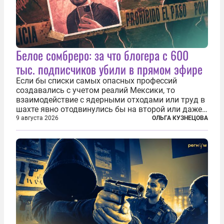
Белое сомбреро: за что блогера с 600
тыс. подписчиков убили в прямом эфире
Если бы списки самых опасных профессий
создавались с учетом реалий Мексики, то
взаимодействие с ядерными отходами или труд в
шахте явно отодвинулись бы на второй или даже
третий план. А вот блогерам, журналистам и
9 августа 2026
ОЛЬГА КУЗНЕЦОВА
музыкантам пришлось бы выйти вперед. В
Кульякане, столице штата Синалоа, прямо во...