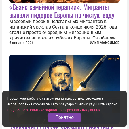
«Сеанс семейной терапии». Мигранты
вывели лидеров Европы на чистую воду
Массовый прорыв нелегальных мигрантов в
испанский эксклав Сеута в конце июля 2026 года
стал не просто очередным миграционным
кризисом на южных рубежах Европы. Он обнажил
фундаментальный раскол внутри Евросоюза,
6 августа 2026
ИЛЬЯ МАКСИМОВ
продемонстрировав, что десятилетиями
выстраивавшаяся миграционная политика ЕС
зашла в...
Продолжая работу с сайтом regnum.ru, вы подтверждаете
использование cookies вашего браузера с целью улучшить сервис.
Подробнее о политике обработки персональных данных
Понятно
Запоздалый набат. Украинцы грезили о