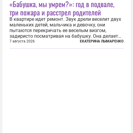
«Бабушка, мы умрем?»: год в подвале,
три пожара и расстрел родителей
В квартире идет ремонт. Звук дрели веселит двух
маленьких детей, мальчика и девочку, они
пытаются перекричать ее веселым визгом,
задиристо посматривая на бабушку. Она делает
им замечание, но внуки чувствуют, что она
7 августа 2026
ЕКАТЕРИНА ЛЫМАРЕНКО
сердится невсерьез. И это правда: дрель, конечно,
сверлит противно, но всё...