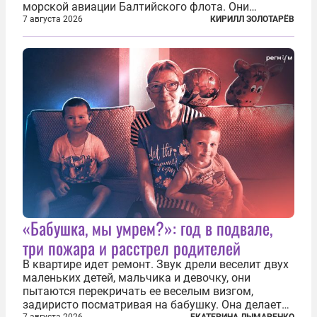
морской авиации Балтийского флота. Они
сбросили бомбы на город, который в тот момент
7 августа 2026
КИРИЛЛ ЗОЛОТАРЁВ
жил в полной уверенности, что война идет где-то
далеко на востоке, Красная...
«Бабушка, мы умрем?»: год в подвале,
три пожара и расстрел родителей
В квартире идет ремонт. Звук дрели веселит двух
маленьких детей, мальчика и девочку, они
пытаются перекричать ее веселым визгом,
задиристо посматривая на бабушку. Она делает