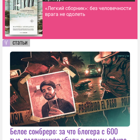
«Легкий сборник»: без человечности
врага не одолеть
статьи
Белое сомбреро: за что блогера с 600
тыс. подписчиков убили в прямом эфире