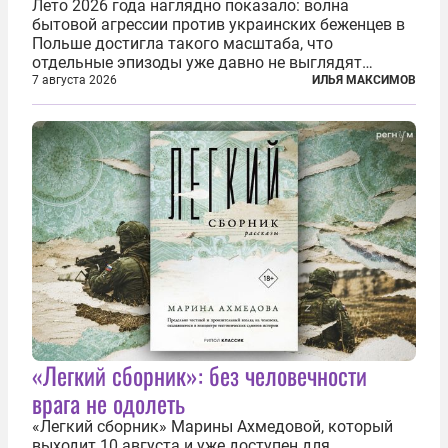
Лето 2026 года наглядно показало: волна
бытовой агрессии против украинских беженцев в
Польше достигла такого масштаба, что
отдельные эпизоды уже давно не выглядят
случайными. Поляки, судя по происходящему,
7 августа 2026
ИЛЬЯ МАКСИМОВ
буквально теряют рассудок от ненависти к
украинским беженцам, и каждый новый случай
по-своему...
«Легкий сборник»: без человечности
врага не одолеть
«Легкий сборник» Марины Ахмедовой, который
выходит 10 августа и уже доступен для