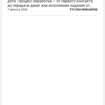
дети. Процесс обработки — от первого контакта
до передачи денег или исполнения задания от
кураторов может занять от двух часов до
7 августа 2026
РУСЛАН МИКАИЛОВ
нескольких месяцев. Детей превращают в
послушных исполнителей, которые...