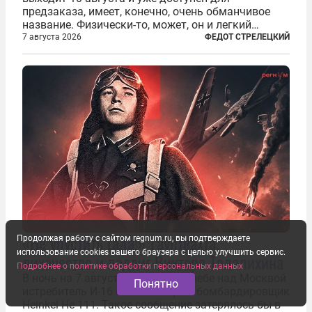
предзаказа, имеет, конечно, очень обманчивое
название. Физически-то, может, он и легкий
относительно. Но метафизически —
7 августа 2026
ФЕДОТ СТРЕЛЕЦКИЙ
безотносительно тяжелый. Десять рассказов,
каждый из которых напрямую или косвенно (в
основном —...
«Не упустить гада!» Гауптвахта,
Продолжая работу с сайтом regnum.ru, вы подтверждаете
использование cookies вашего браузера с целью улучшить сервис.
лихачество и подвиг Виктора Талалихина
Подробнее о политике обработки персональных данных
В ночь на 7 августа 1941 года в небе над Москвой
Понятно
истребитель И-16 сбил немецкий бомбардировщик
Heinkel He 111. Такое сообщение затерялось бы в