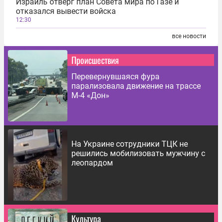
Израиль отверг план Совета мира по Газе и
отказался вывести войска
12:30
все новости
Происшествия
Перевернувшаяся фура
парализовала движение на трассе
М-4 «Дон»
На Украине сотрудники ТЦК не
решились мобилизовать мужчину с
леопардом
Культура