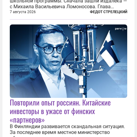
школьной программы. Сначала зашли издалека —
с Михаила Васильевича Ломоносова. Глава
правительства Литвы Миндаугас Синкявичюс
7 августа 2026
ФЕДОТ СТРЕЛЕЦКИЙ
предложил исключить его тексты из программ
общего образования. Мотивировал он это тем,
что...
Повторили опыт россиян. Китайские
инвесторы в ужасе от финских
«партнеров»
В Финляндии развивается скандальная ситуация.
За последнее время местное министерство