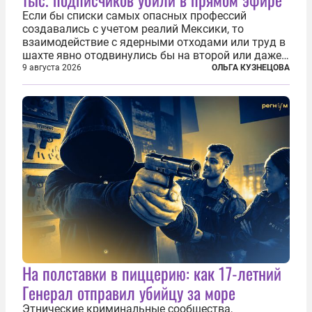
Если бы списки самых опасных профессий
создавались с учетом реалий Мексики, то
взаимодействие с ядерными отходами или труд в
шахте явно отодвинулись бы на второй или даже
третий план. А вот блогерам, журналистам и
9 августа 2026
ОЛЬГА КУЗНЕЦОВА
музыкантам пришлось бы выйти вперед. В
Кульякане, столице штата Синалоа, прямо во...
На полставки в пиццерию: как 17-летний
Генерал отправил убийцу за море
Этнические криминальные сообщества,