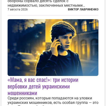
обороны сорвало десять сделок с
недвижимостью, заключенных местными
фирмами с китайским капиталом. Чиновники
7 августа 2026
ВИКТОР ЛАВРИНЕНКО
заявили, что они могли заключаться с целью
создания в Финляндии шпионской сети, чтобы
следить за...
«Мама, я вас спас!»: три истории
вербовки детей украинскими
мошенниками
Среди россиян, которые попадаются на уловки
украинских мошенников, есть особая группа — это