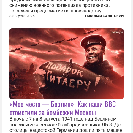
снижению военного потенциала противника.
Поражены предприятие по производству
крылатых ракет, крупный склад топлива и два
8 августа 2026
НИКОЛАЙ САЛАТСКИЙ
сухогруза с военными грузами. Дополнительно
нанесены удары по объектам в ряде городов. В
Киеве...
«Мое место — Берлин». Как наши ВВС
отомстили за бомбежки Москвы
В ночь с 7 на 8 августа 1941 года над Берлином
появились советские бомбардировщики ДБ-3. До
столицы нацистской Германии дошли пять машин