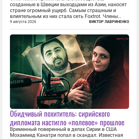
созданные в Швеции выходцами из Азии, наносят
стране огромный ущерб. Самым страшным и
влиятельным из них стала сеть Foxtrot. Члены
этой сети не только убивают и грабят шведов,
9 августа 2026
ВИКТОР ЛАВРИНЕНКО
подсаживают их на наркотики, но и совершают
нечто еще даже более страшное — массово...
Обидчивый похититель: сирийского
дипломата настигло «полевое» прошлое
Временный поверенный в делах Сирии в США
Мохаммед Канатри попал в скандал. Известная