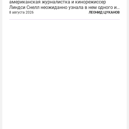
американская журналистка и кинорежиссер
Линдси Снелл неожиданно узнала в нем одного из
бандитов, похитивших ее в сирийском Алеппо в
8 августа 2026
ЛЕОНИД ЦУКАНОВ
2016 году. Журналистка убеждена, что Канатри, в
то время известный под подпольным...