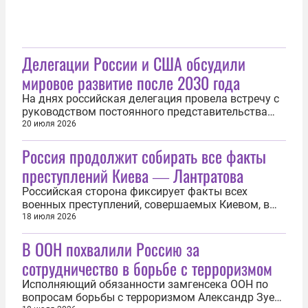
Делегации России и США обсудили
мировое развитие после 2030 года
На днях российская делегация провела встречу с
руководством постоянного представительства
США при ООН. Стороны обсудили мировое
20 июля 2026
развитие после завершения программы целей
Россия продолжит собирать все факты
устойчивого развития. Об этом заявил 19 июля
спецпредставитель президента России по связям
преступлений Киева ― Лантратова
с международными организациями для...
Российская сторона фиксирует факты всех
военных преступлений, совершаемых Киевом, в
том числе удары Вооруженных сил Украины по
18 июля 2026
мирным гражданам в российских регионах. Об
В ООН похвалили Россию за
этом 18 июля заявила уполномоченный по
правам человека в РФ Яна Лантратова. «Мы
сотрудничество в борьбе с терроризмом
собираем абсолютно все подобные факты...
Исполняющий обязанности замгенсека ООН по
вопросам борьбы с терроризмом Александр Зуев