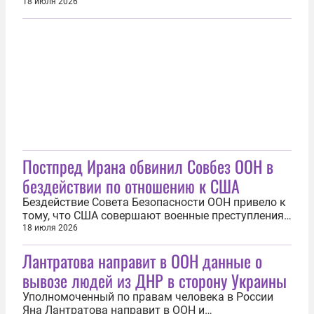
высоко оценил сотрудничество с Россией в
18 июля 2026
данной сфере. «В настоящее время мы
сотрудничаем с Российской Федерацией прежде
всего в области предотвращения получения и
использования террористами оружия. Встреча...
Постпред Ирана обвинил Совбез ООН в
бездействии по отношению к США
Бездействие Совета Безопасности ООН привело к
тому, что США совершают военные преступления,
атакуя объекты гражданской инфраструктуры в
18 июля 2026
Иране. Об этом 17 июля отметил в письме на имя
Лантратова направит в ООН данные о
Генерального секретаря и председателя Совбеза
всемирной организации постоянный
вывозе людей из ДНР в сторону Украины
представитель Исламской Республики...
Уполномоченный по правам человека в России
Яна Лантратова направит в ООН и