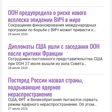
ООН предупредила о риске нового
всплеска эпидемии ВИЧ в мире
Сокращение финансирования международных
программ по борьбе с ВИЧ может привести к
новому всплеску эпидемии в мире, сообщается в
29 июля 2026
докладе Объединенной программы ООН по ВИЧ/
Дипломаты США ушли с заседания ООН
СПИД (UNAIDS). В обнародованном документе
аналитики международной организации
после критики Франции
подчеркнули, что с 2024 по 2025 год объемы...
Сотрудники постоянного представительства США
при ООН 27 июля вышли из зала Совета
Безопасности всемирной организации в ходе
28 июля 2026
выступления Франции. После этого американские
Постпред России назвал страны,
дипломаты вернулись в зал заседаний. Демарш
произошел на заседании по Украине после того,
подрывающие ядерное
как США не поддержали продление еще на...
нераспространение
США, ФРГ и Великобритания пытаются сорвать
режим ядерного нераспространения. Об этом
заявил постоянный представитель РФ при ООН в
27 июля 2026