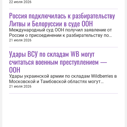
генерального секретаря ООН. Об этом 21 июля
22 июля 2026
сообщила газета The New York Post. «56-летний
Россия подключилась к разбирательству
Инфантино сблизился с Трампом во время
подготовки к чемпионату мира по футболу в этом
Литвы и Белоруссии в суде ООН
году. Футбольный функционер швейцарского...
Международный суд ООН получил заявление от
России о присоединении к разбирательству по
иску Литвы против Белоруссии о незаконном
21 июля 2026
ввозе мигрантов. Об этом 21 июля сообщила
Удары ВСУ по складам WB могут
пресс-служба инстанции. «Российская Федерация,
ссылаясь на статью 63 Устава суда, вчера подала
считаться военным преступлением —
в канцелярию суда заявление о...
ООН
Удары украинской армии по складам Wildberries в
Московской и Тамбовской областях могут
рассматриваться как военное преступление. Об
21 июля 2026
этом 21 июля заявил официальный
представитель Управления верховного комиссара
Организации Объединенных Наций по правам
человека Тамин Аль-Хитан. «Преднамеренные...