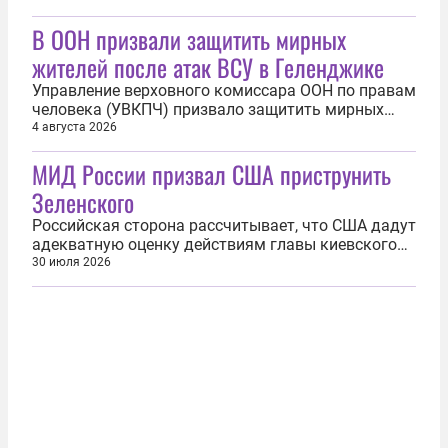
украинскими военными инструкторами. Об этом в
В ООН призвали защитить мирных
среду, 5 августа, заявил постоянный
представитель России при ООН Василий Небензя.
жителей после атак ВСУ в Геленджике
«Фиксируются случаи попадания поставляемого
Киеву...
Управление верховного комиссара ООН по правам
человека (УВКПЧ) призвало защитить мирных
жителей после атаки украинских беспилотников в
4 августа 2026
Геленджике. Об этом 4 августа заявила
МИД России призвал США приструнить
официальный представитель надзорного органа
Марта Уртадо. «Все стороны конфликта обязаны
Зеленского
принимать все возможные меры...
Российская сторона рассчитывает, что США дадут
адекватную оценку действиям главы киевского
режима Владимира Зеленского на фоне его
30 июля 2026
заявлений о якобы стремлении к миру и
продолжающихся налетов украинских БПЛА в
Чёрном море. Об этом 30 июля заявила
официальный представитель МИД РФ Мария
Захарова...