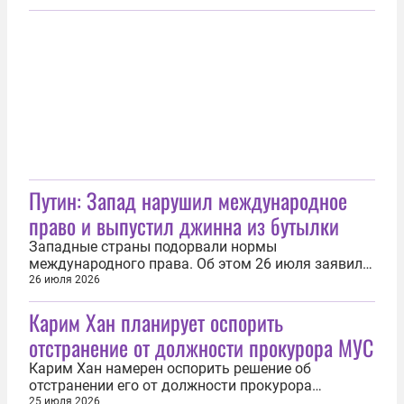
Женеве Геннадий Гатилов. По его словам,
международный режим нераспространения
ядерного оружия подвергся серьезным
испытаниям на прочность из-за стремления стран
НАТО...
Путин: Запад нарушил международное
право и выпустил джинна из бутылки
Западные страны подорвали нормы
международного права. Об этом 26 июля заявил
президент России Владимир Путин. «[Западом]
26 июля 2026
были приняты решения, которые вообще никак не
Карим Хан планирует оспорить
соответствовали Уставу Объединенных Наций.
Они просто выпустили джинна из бутылки», —
отстранение от должности прокурора МУС
отметил президент на встрече с
военнослужащими...
Карим Хан намерен оспорить решение об
отстранении его от должности прокурора
Международного уголовного суда (МУС). Это
25 июля 2026