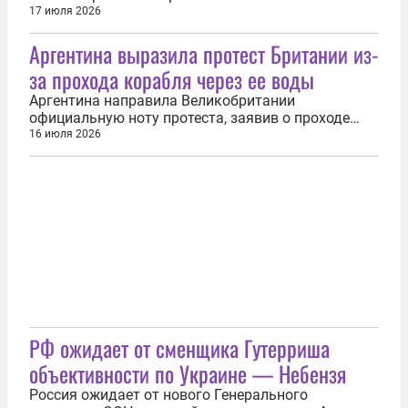
Международный комитет Красного Креста (МККК)
17 июля 2026
данные о принудительном вывозе жителей
Аргентина выразила протест Британии из-
Дружковки Донецкой Народной Республики в
сторону Украины. «В Сети появились шокирующие
за прохода корабля через ее воды
кадры из Дружковки. Украинская эвакуационная
группа...
Аргентина направила Великобритании
официальную ноту протеста, заявив о проходе
патрульного корабля HMS Medway через свои
16 июля 2026
территориальные воды без предусмотренного
уведомления. Об этом 15 июля сообщила пресс-
служба МИД Аргентины. Ноту вручили
британскому посольству 13 июля по поручению
министра...
РФ ожидает от сменщика Гутерриша
объективности по Украине — Небензя
Россия ожидает от нового Генерального