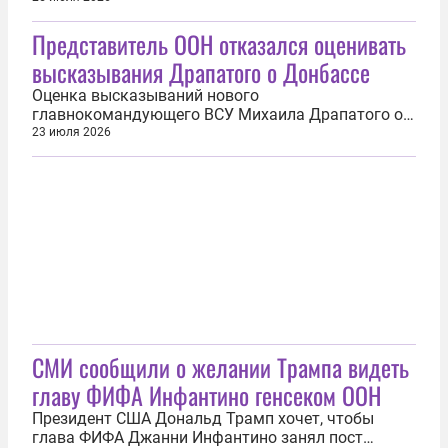
следует из заявления его адвоката Тайаба Али.
Представитель ООН отказался оценивать
Защита планирует задействовать все доступные
правовые механизмы, чтобы поставить под
высказывания Драпатого о Донбассе
сомнение законность и справедливость решения...
Оценка высказываний нового
главнокомандующего ВСУ Михаила Драпатого о
российских гражданах и жителях Донбасса со
23 июля 2026
стороны ООН проводиться не будет. Это следует
из слов пресс-секретаря организации Стефана
Дюжаррика. Главком ранее назвал русских
«нацией, не имеющей права на существование».
Он также...
СМИ сообщили о желании Трампа видеть
главу ФИФА Инфантино генсеком ООН
Президент США Дональд Трамп хочет, чтобы
глава ФИФА Джанни Инфантино занял пост