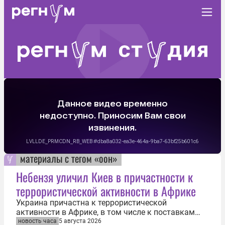
материалы с тегом «оон»
Небензя уличил Киев в причастности к
террористической активности в Африке
Украина причастна к террористической
активности в Африке, в том числе к поставкам
беспилотников и подготовке боевиков
новость часа
5 августа 2026