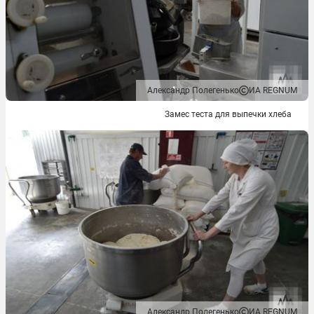
Александр Полегенько
ИА REGNUM
Замес теста для выпечки хлеба
Александр Полегенько
ИА REGNUM