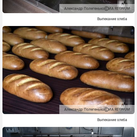
Александр Полегенько
ИА REGNUM
Выпекание хлеба
Александр Полегенько
ИА REGNUM
Выпекание хлеба