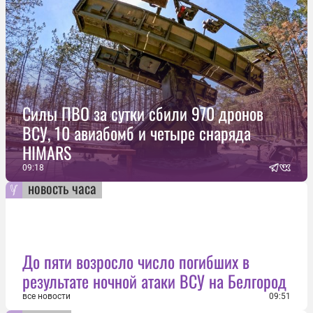
Силы ПВО за сутки сбили 970 дронов
ВСУ, 10 авиабомб и четыре снаряда
HIMARS
09:18
новость часа
До пяти возросло число погибших в
результате ночной атаки ВСУ на Белгород
все новости
09:51