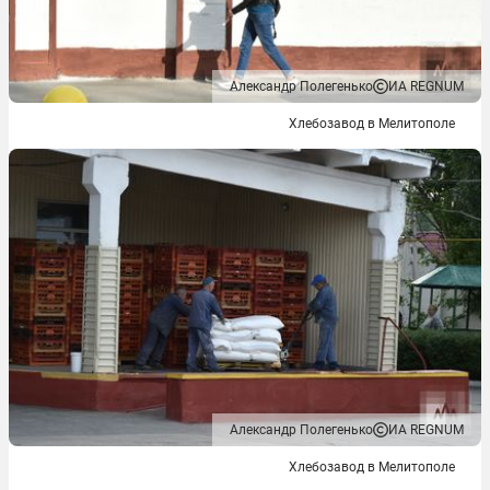
Александр Полегенько
ИА REGNUM
Хлебозавод в Мелитополе
Александр Полегенько
ИА REGNUM
Хлебозавод в Мелитополе