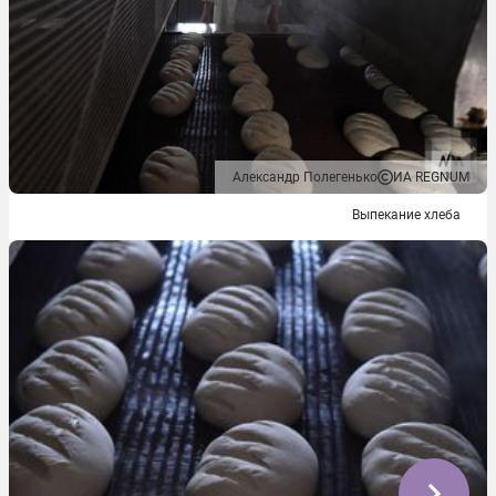
Александр Полегенько
ИА REGNUM
Выпекание хлеба