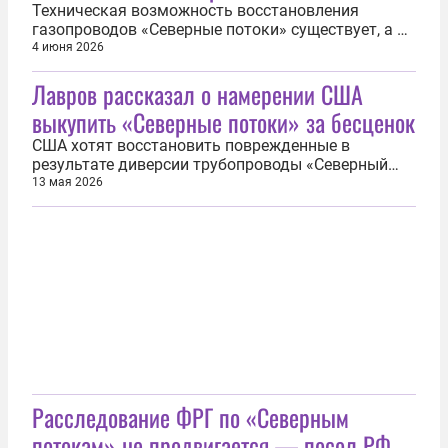
Техническая возможность восстановления
газопроводов «Северные потоки» существует, а в
Европе есть силы, которые выступают за их
4 июня 2026
восстановление. Об этом 4 июня заявил
Лавров рассказал о намерении США
спецпредставитель президента РФ по
инвестиционно-экономическому сотрудничеству с
выкупить «Северные потоки» за бесценок
зарубежными странами, глава РФПИ Кирилл
Дмитриев...
США хотят восстановить поврежденные в
результате диверсии трубопроводы «Северный
поток» и «Северный поток — 2» и выкупить их у
13 мая 2026
европейцев за бесценок. Об этом 13 мая
рассказал министр иностранных дел РФ Сергей
Лавров. «Посмотрите, как сейчас американцы
планируют восстановить «Северные потоки» —
два...
Расследование ФРГ по «Северным
потокам» не продвигается — посол РФ