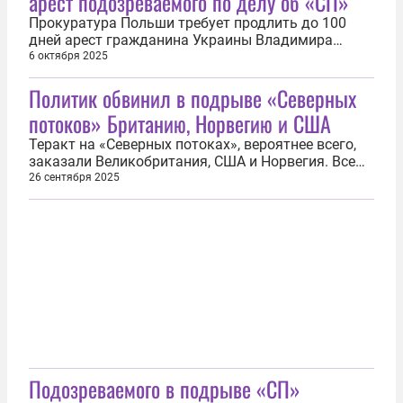
арест подозреваемого по делу об «СП»
поток — 2». «Суд решил частично...
Прокуратура Польши требует продлить до 100
дней арест гражданина Украины Владимира
Журавлева, подозреваемого Германией по делу о
6 октября 2025
подрыве газопроводов «Северный поток — 1» и
Политик обвинил в подрыве «Северных
«Северный поток — 2». Об этом 6 октября
сообщил телеканал TVP Info. Журавлев был
потоков» Британию, Норвегию и США
задержан 30 сентября в польском Прушкуве...
Теракт на «Северных потоках», вероятнее всего,
заказали Великобритания, США и Норвегия. Все
озвученные официальные версии являются
26 сентября 2025
дезинформацией, заявил лидер британской
партии «Наследие» (Heritage Party) Дэвид Кертен.
«Кто-то точно знает, что случилось с «Северным
потоком», кто его разрушил и...
Подозреваемого в подрыве «СП»