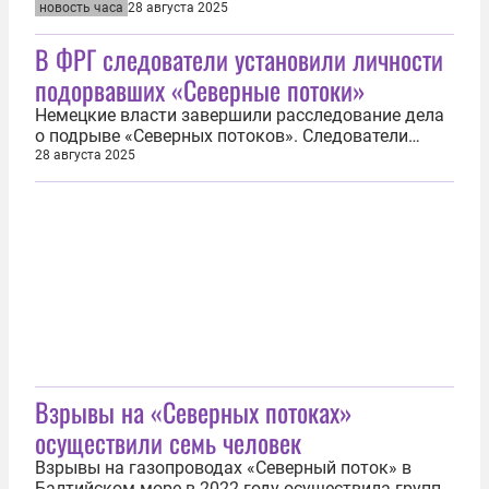
сообщили в Центре общественных связей ФСБ
новость часа
28 августа 2025
России. Приговор вынес Рязанский областной суд.
В ФРГ следователи установили личности
В ведомстве уточнили, что женщина собирала
информацию, способную нанести ущерб...
подорвавших «Северные потоки»
Немецкие власти завершили расследование дела
о подрыве «Северных потоков». Следователи
установили личности всех диверсантов. Об этом
28 августа 2025
27 августа сообщила газета Die Zeit со ссылкой на
результаты совместного расследования с газетой
Süddeutsche Zeitung и телеканалом ARD. «По
данным следствия, часть...
Взрывы на «Северных потоках»
осуществили семь человек
Взрывы на газопроводах «Северный поток» в
Балтийском море в 2022 году осуществила группа