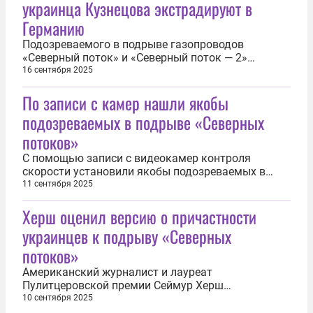
украинца Кузнецова экстрадируют в
Германию
Подозреваемого в подрыве газопроводов
«Северный поток» и «Северный поток — 2»
украинца Сергея Кузнецова экстрадируют в
16 сентября 2025
Германию по решению итальянского суда. Об
По записи с камер нашли якобы
этом 16 сентября сообщило Reuters. Защита
Кузнецова заявила, что он подаст апелляцию в
подозреваемых в подрыве «Северных
Кассационный суд — высшую судебную
потоков»
инстанцию...
С помощью записи с видеокамер контроля
скорости установили якобы подозреваемых в
подрыве газопроводов «Северный поток». Об
11 сентября 2025
этом 10 сентября сообщила британская газета
Херш оценил версию о причастности
The Telegraph. «Диверсанты… наняли ничего не
подозревавшего таксиста, который отвёз их в
украинцев к подрыву «Северных
Германию. Таксист случайно попал в кадр...
потоков»
Американский журналист и лауреат
Пулитцеровской премии Сеймур Херш
прокомментировал версию о роли задержанного
10 сентября 2025
в Италии украинца Сергея Кузнецова в деле о