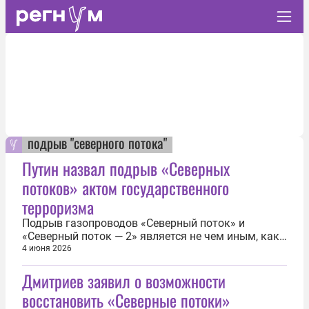
подрыв "северного потока"
Путин назвал подрыв «Северных
потоков» актом государственного
терроризма
Подрыв газопроводов «Северный поток» и
«Северный поток ― 2» является не чем иным, как
актом государственного терроризма. Об этом 4
4 июня 2026
июня на встрече с руководителями ведущих
Дмитриев заявил о возможности
мировых информационных агентств в рамках
Петербургского международного экономического
восстановить «Северные потоки»
форума заявил Владимир Путин. «Я считаю...