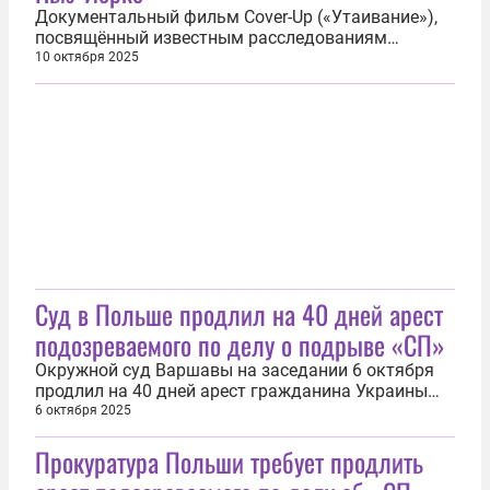
Документальный фильм Cover-Up («Утаивание»),
посвящённый известным расследованиям
американского журналиста, лауреата
10 октября 2025
Пулитцеровской премии Сеймура Херша, собрал
бурные овации во время спецпоказа на Нью-
Йоркском кинофестивале. Показ фильма прошёл
8 октября. Все билеты были распроданы. «После...
Суд в Польше продлил на 40 дней арест
подозреваемого по делу о подрыве «СП»
Окружной суд Варшавы на заседании 6 октября
продлил на 40 дней арест гражданина Украины
Владимира Журавлева, задержанного 30
6 октября 2025
сентября в пригороде польской столицы в рамках
Прокуратура Польши требует продлить
возбужденного в Германии дела о подрыве
газопроводов «Северный поток — 1» и «Северный