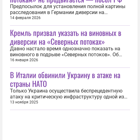
Предпосылок для установления полной картины
расследования в Германии диверсии на
газопроводах «Северный поток» и «Северный
14 февраля 2026
поток — 2», а также привлечения всех виновных к
Кремль призвал указать на виновных в
ответственности нет. Об этом заявил посол
России в ФРГ Сергей Нечаев. «С момента теракта
диверсии на «Северных потоках»
прошло три с половиной года, однако...
Давно настало время однозначно показать на
виновного в подрыве «Северных потоков». Об
этом 16 января заявил журналистам пресс-
16 января 2026
секретарь президента России Дмитрий Песков. Он
В Италии обвинили Украину в атаке на
ответил на просьбу прокомментировать решение
Верховного суда Германии, в котором сказано:
страны НАТО
суд считает «весьма вероятным», что...
Только Украина осуществила беспрецедентную
атаку на критическую инфраструктуру одной из
стран НАТО. Об этом в четверг, 13 ноября, заявил
13 ноября 2025
политик и профессор из Италии Микеле Джерачи.
«Похоже, что единственную атаку на
инфраструктуру страны НАТО осуществила
Украина. Но ЕС и итальянское правительство...