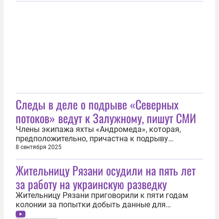
подрыве «Северных потоков». Ранее в
опубликованном расследовании он указал на
причастность Соединенных Штатов Америки к
подрыву на газопроводах...
Следы в деле о подрыве «Северных
потоков» ведут к Залужному, пишут СМИ
Члены экипажа яхты «Андромеда», которая,
предположительно, причастна к подрыву
«Северных потоков», действовали по заданию
8 сентября 2025
якобы Валерия Залужного, занимавшего на тот
Жительницу Рязани осудили на пять лет
момент пост главнокомандующего
Вооруженными силами Украины (ВСУ). Об этом
за работу на украинскую разведку
сообщила газета Die Welt. «Немецкие следователи
из...
Жительницу Рязани приговорили к пяти годам
колонии за попытки добыть данные для
украинской разведки. Об этом 28 августа