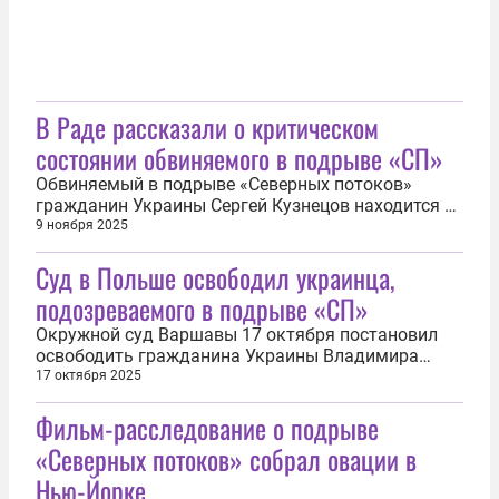
В Раде рассказали о критическом
состоянии обвиняемого в подрыве «СП»
Обвиняемый в подрыве «Северных потоков»
гражданин Украины Сергей Кузнецов находится в
критическом состоянии. Об этом 9 ноября
9 ноября 2025
сообщил уполномоченный Верховной рады по
Суд в Польше освободил украинца,
правам человека Дмитрий Лубинец. «Встретился с
Галиной Кузнецовой — женой Сергея Кузнецова,
подозреваемого в подрыве «СП»
которого арестовали в Италии по...
Окружной суд Варшавы 17 октября постановил
освободить гражданина Украины Владимира
Журавлева, подозреваемого в причастности к
17 октября 2025
подрыву газопроводов «Северный поток — 1» и
Фильм-расследование о подрыве
«Северный поток — 2». Кроме того, суд отказался
выдавать фигуранта дела по запросу Германии.
«Северных потоков» собрал овации в
Решение было обосновано тем, что...
Нью-Йорке